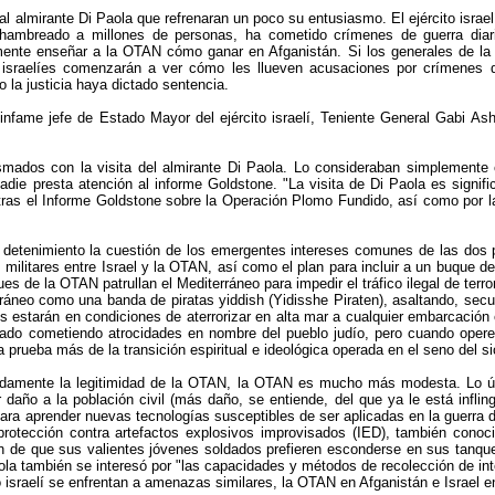
o al almirante Di Paola que refrenaran un poco su entusiasmo. El ejército isr
 hambreado a millones de personas, ha cometido crímenes de guerra dia
almente enseñar a la OTAN cómo ganar en Afganistán. Si los generales de la
es israelíes comenzarán a ver cómo les llueven acusaciones por crímenes 
 la justicia haya dictado sentencia.
infame jefe de Estado Mayor del ejército israelí, Teniente General Gabi Ash
mados con la visita del almirante Di Paola. Lo consideraban simplemente 
die presta atención al informe Goldstone. "La visita de Di Paola es signifi
as tras el Informe Goldstone sobre la Operación Plomo Fundido, así como por l
detenimiento la cuestión de los emergentes intereses comunes de las dos pa
militares entre Israel y la OTAN, así como el plan para incluir a un buque d
es de la OTAN patrullan el Mediterráneo para impedir el tráfico ilegal de terr
rráneo como una banda de piratas yiddish (Yidisshe Piraten), asaltando, se
es estarán en condiciones de aterrorizar en alta mar a cualquier embarcación
tado cometiendo atrocidades en nombre del pueblo judío, pero cuando operen
prueba más de la transición espiritual e ideológica operada en el seno del si
radamente la legitimidad de la OTAN, la OTAN es mucho más modesta. Lo ún
r daño a la población civil (más daño, se entiende, del que ya le está infl
para aprender nuevas tecnologías susceptibles de ser aplicadas en la guerra 
a protección contra artefactos explosivos improvisados (IED), también c
n de que sus valientes jóvenes soldados prefieren esconderse en sus tanques 
a también se interesó por "las capacidades y métodos de recolección de intel
ito israelí se enfrentan a amenazas similares, la OTAN en Afganistán e Israel