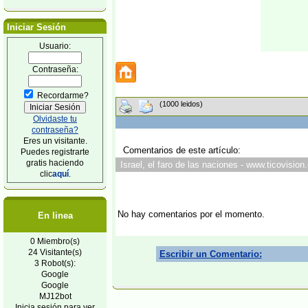
Iniciar Sesión
Usuario:
Contraseña:
Recordarme?
(1000 leidos)
Olvidaste tu
contraseña?
Eres un visitante.
Comentarios de este artículo:
Puedes registrarte
gratis haciendo
Israel, el faro de las naciones - www.ticovisio
clic
aquí
.
No hay comentarios por el momento.
En linea
0 Miembro(s)
24 Visitante(s)
Escribir un Comentario:
3 Robot(s):
Google
Google
MJ12bot
Inicia sesión para ver