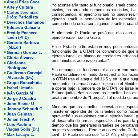
Angel Frias Coca
Yo aconsejaría tanto al funcionario israelí com
Arte y Cultura
civiles, ha arrasado numerosas ciudades, ha
Carlos Jeremías
consecuencia, el ejército israelí no puede re
Jirón: Periodista
ejército israelí, a semejanza de los general
Derechos Humanos
compartiendo celda con algunos israelíes cuando
Eduardo Galeano
Freddy Pacheco
El almirante Di Paola se pasó dos días con el 
León (PhD)
ejército israelí contra Gaza.
Gerardo Barboza
En el Estado judío estaban muy poco entusias
(M.Ed.)
funcionario de la OTAN los convenció de que na
Germán Gorraiz L.
ejército israelí es blanco de crecientes crític
Gloria Álvarez
en maniobras aéreas conjuntas".
Glorianna
Rodríguez
Sin embargo, es fundamental analizar con más 
Guillermo Carvajal
Paola estudiaron el modo de estrechar los lazos 
Alvarado (Dr.)
la OTAN tras el ataque del 11-S y en la que buqu
Grupo Roncahuita
momentos la armada israelí opera en el Medite
Isabel Umaña
a operar bajo la bandera de la OTAN los israelí
Estado judío. Hasta ahora los israelíes han es
Iván García M
pirata en nombre de "Europa". Tal medida es una 
Jorge J Cuadra
John Bisner U
Mientras que los israelíes necesitan desespe
Johnny Schmidt C.
insiste en aprender de los israelíes cómo hace
Juan Gelman
aprovechó sus reuniones con el ejército israelí 
Julian Frech A
el desarrollo de armas especializadas para l
Luis Paulino
tiempo que los generales israelíes se percataro
Vargas Solis (Dr.)
mujeres y ancianos. Pero eso no es todo: Di Paol
Max Lacayo L.
civil". Di Paola señaló que "la OTAN y el ejérc