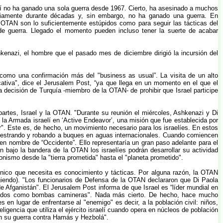
aelí no ha ganado una sola guerra desde 1967. Cierto, ha asesinado a muchos
riamente durante décadas y, sin embargo, no ha ganado una guerra. En
 OTAN son lo suficientemente estúpidos como para seguir las tácticas del
de guerra. Llegado el momento pueden incluso tener la suerte de acabar
kenazi, el hombre que el pasado mes de diciembre dirigió la incursión del
como una confirmación más del "business as usual”. La visita de un alto
cativa", dice el Jerusalem Post, “ya que llega en un momento en el que el
a decisión de Turquía -miembro de la OTAN- de prohibir que Israel participe
rtes, Israel y la OTAN. "Durante su reunión el miércoles, Ashkenazi y Di
e la Armada israelí en ‘Active Endeavor’, una misión que fue establecida por
or". Este es, de hecho, un movimiento necesario para los israelíes. En estos
cuestrando y robando a buques en aguas internacionales. Cuando comiencen
 en nombre de “Occidente”. Ello representaría un gran paso adelante para el
 bajo la bandera de la OTAN los israelíes podrán desarrollar su actividad
onismo desde la "tierra prometida" hasta el "planeta prometido".
ico que necesita es conocimiento y tácticas. Por alguna razón, la OTAN
ingiendo). "Los funcionarios de Defensa de la OTAN declararon que Di Paola
de Afganistán". El Jerusalem Post informa de que Israel es “líder mundial en
onocidos como bombas camineras". Nada más cierto. De hecho, hace mucho
en lugar de enfrentarse al "enemigo" es decir, a la población civil: niños,
igencia que utiliza el ejército israelí cuando opera en núcleos de población
 en su guerra contra Hamás y Hezbolá".