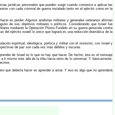
encias jurídicas personales que pueden surgir cuando comience a aplicar las
reunirse con cada criminal de guerra instalado tanto en el ejército como en la
acer es perder. Algunos analistas militares y generales veteranos afirman
no de sus objetivos militares o políticos. Considerando que Israel fue
ilitares mediante la Operación Plomo Fundido en su guerra genocida contra
del ejército israelí lo único que logrará es una reducción dramática de la
ión espiritual, ideológica, política y militar con el sionismo, con Israel y
erspectivas de paz son cada vez más débiles y oscuras.
aprender de Israel es lo que no hay que hacer. De hecho, ése es el mensaje
 ti mismo más allá de la tribu hacia reino de lo universal. Y, básicamente,
ecinos.
imero que debería hacer es aprender a amar. Y eso es algo que no aprenderá