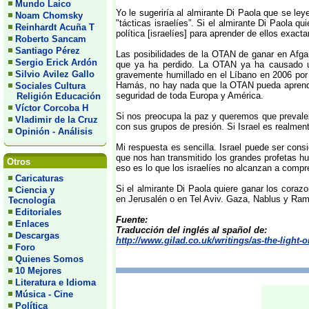
Mundo Laico
Yo le sugeriría al almirante Di Paola que se le
Noam Chomsky
"tácticas israelíes”. Si el almirante Di Paola qu
Reinhardt Acuña T
política [israelíes] para aprender de ellos exac
Roberto Sancam
Santiago Pérez
Las posibilidades de la OTAN de ganar en Afgan
Sergio Erick Ardón
que ya ha perdido. La OTAN ya ha causado una
Silvio Avilez Gallo
gravemente humillado en el Líbano en 2006 por 
Hamás, no hay nada que la OTAN pueda aprender 
Sociales Cultura
seguridad de toda Europa y América.
Religión Educación
Víctor Corcoba H
Si nos preocupa la paz y queremos que prevalezca
Vladimir de la Cruz
con sus grupos de presión. Si Israel es realmen
Opinión - Análisis
Mi respuesta es sencilla. Israel puede ser con
que nos han transmitido los grandes profetas hu
Otros
eso es lo que los israelíes no alcanzan a comp
Caricaturas
Si el almirante Di Paola quiere ganar los coraz
Ciencia y
en Jerusalén o en Tel Aviv. Gaza, Nablus y Ram
Tecnología
Editoriales
Fuente:
Enlaces
Traducción del inglés al spañol de:
Descargas
http://www.gilad.co.uk/writings/as-the-light-
Foro
Quienes Somos
10 Mejores
Literatura e Idioma
Música - Cine
Política