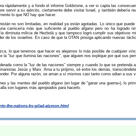
yera rápidamente y a fondo el informe Goldstone, a ver si capta las consecu
iere servir a su ejército, ciertamente debe visitar Israel, y también debería 
tamente lo que NO hay que hacer.
istán no son limitadas, en realidad ya están agotadas. Lo único que puede h
 carnicería más que suficiente al pueblo afgano pero no ha logrado ningu
la diminuta milicia de Hezbolá y que tampoco logró cumplir sus objetivos m
de los israelíes. En caso de que la OTAN prosiga aplicando nuevas tácticas 
, lo que tenemos que hacer es alejarnos lo más posible de cualquier vinculac
te la "luz que ilumina las naciones", que alguien nos explique por qué sus p
siderada como la "luz de las naciones” siempre y cuando lo que se pretenda 
manistas Jesús y Marx. Ama a tu prójimo, sé entre los demás, transciéndete a
render. Por alguna razón, se aman a sí mismos casi tanto como odian a sus v
ones y las mentes del pueblo afgano (en lugar de "ganar una guerra»), lo pr
alla son lugares más apropiados para hacerlo.
onto-the-nations-by-gilad-atzmon.html