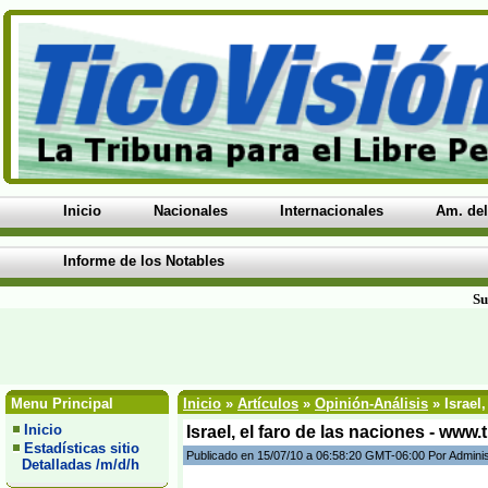
Inicio
Nacionales
Internacionales
Am. del
Informe de los Notables
Su
Menu Principal
Inicio
»
Artículos
»
Opinión-Análisis
» Israel
Inicio
Israel, el faro de las naciones - www
Estadísticas sitio
Publicado en 15/07/10 a 06:58:20 GMT-06:00 Por Admini
Detalladas /m/d/h