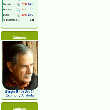
Columna
Sergio Erick Ardón
Escritor y Analista
Columna