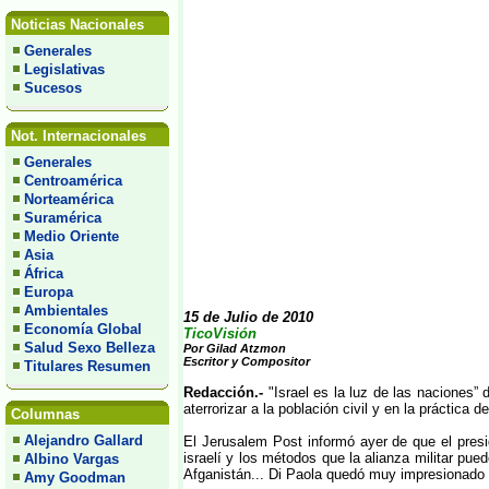
Noticias Nacionales
Generales
Legislativas
Sucesos
Not. Internacionales
Generales
Centroamérica
Norteamérica
Suramérica
Medio Oriente
Asia
África
Europa
Ambientales
15 de Julio de 2010
Economía Global
TicoVisión
Salud Sexo Belleza
Por Gilad Atzmon
Escritor y Compositor
Titulares Resumen
Redacción.-
"Israel es la luz de las naciones”
aterrorizar a la población civil y en la práctic
Columnas
Alejandro Gallard
El Jerusalem Post informó ayer de que el presid
israelí y los métodos que la alianza militar pu
Albino Vargas
Afganistán... Di Paola quedó muy impresionado po
Amy Goodman