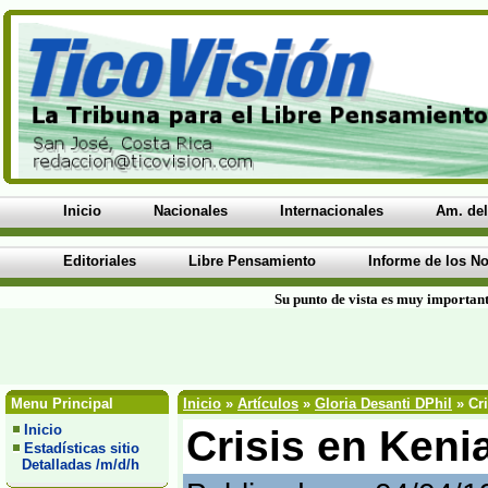
Inicio
Nacionales
Internacionales
Am. del
Editoriales
Libre Pensamiento
Informe de los No
Su punto de vista es muy important
Menu Principal
Inicio
»
Artículos
»
Gloria Desanti DPhil
» Cri
Inicio
Crisis en Kenia
Estadísticas sitio
Detalladas /m/d/h