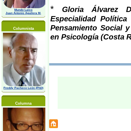
*
Gloria Álvarez D
Mundo Laico
Juan Antonio Aguilera M,
Especialidad Polític
Pensamiento Social y P
Columnista
en Psicología (Costa R
Freddy Pacheco León (PhD)
Columna