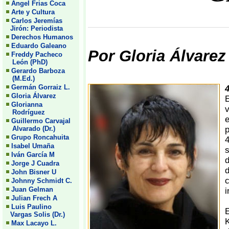
Angel Frias Coca
Arte y Cultura
Carlos Jeremías
Jirón: Periodista
Derechos Humanos
Eduardo Galeano
Por Gloria Álvarez
Freddy Pacheco
León (PhD)
Gerardo Barboza
(M.Ed.)
Germán Gorraiz L.
4
Gloria Álvarez
E
Glorianna
v
Rodríguez
e
Guillermo Carvajal
Alvarado (Dr.)
p
Grupo Roncahuita
4
Isabel Umaña
Iván García M
d
Jorge J Cuadra
d
John Bisner U
Johnny Schmidt C.
Juan Gelman
i
Julian Frech A
Luis Paulino
E
Vargas Solis (Dr.)
K
Max Lacayo L.