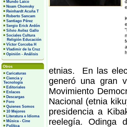
d
Mundo Laico
Noam Chomsky
e
Reinhardt Acuña T
Roberto Sancam
K
Santiago Pérez
e
Sergio Erick Ardón
"
Silvio Avilez Gallo
n
Sociales Cultura
Religión Educación
f
Víctor Corcoba H
Vladimir de la Cruz
h
Opinión - Análisis
Otros
etnias. En las ele
Caricaturas
Ciencia y
generó una gran vi
Tecnología
Editoriales
Movimiento Democrát
Enlaces
Descargas
Nacional (etnia kiku
Foro
Quienes Somos
presidencia a Kiba
10 Mejores
Literatura e Idioma
reelegía. Odinga 
Música - Cine
Política