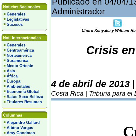
Publicado en 04/04/1
Noticias Nacionales
Administrador
Generales
Legislativas
Sucesos
Uhuru Kenyatta y William Ru
Not. Internacionales
Generales
Crisis e
Centroamérica
Norteamérica
Suramérica
Medio Oriente
Asia
África
4 de abril de 2013
Europa
Ambientales
Economía Global
Costa Rica | Tribuna para el
Salud Sexo Belleza
Titulares Resumen
Columnas
Alejandro Gallard
C
Albino Vargas
Amy Goodman