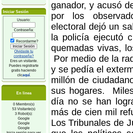
ganador, y acusó de
Iniciar Sesión
por los observado
Usuario:
electoral dejó un s
Contraseña:
la policía ejecutó 
Recordarme?
quemadas vivas, lo
Olvidaste tu
Por medio de la rad
contraseña?
Eres un visitante.
Puedes registrarte
y se pedía el exte
gratis haciendo
clic
aquí
.
millón de ciudadan
sus hogares. Mile
En linea
día no se han logr
0 Miembro(s)
53 Visitante(s)
más de cien mil ref
3 Robot(s):
Google
Los Tribunales de J
Google
Google
Inicia sesión para ver