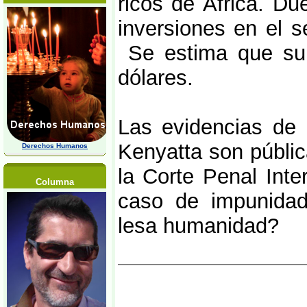
ricos de África. D
inversiones en el s
Se estima que su 
dólares.
Las evidencias de i
Kenyatta son públic
Derechos Humanos
la Corte Penal Inte
Columna
caso de impunidad
lesa humanidad?