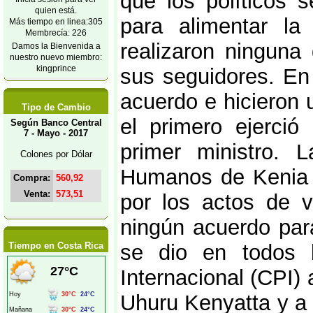
que los políticos s
quien está.
para alimentar la
Más tiempo en linea:305
Membrecía: 226
realizaron ninguna 
Damos la Bienvenida a
nuestro nuevo miembro:
kingprince
sus seguidores. En
acuerdo e hicieron 
Tipo de Cambio
el primero ejerció
Según Banco Central
7 - Mayo - 2017
primer ministro. 
Colones por Dólar
Humanos de Kenia 
Compra:
560,92
Venta:
573,51
por los actos de v
ningún acuerdo par
Tiempo en Costa Rica
se dio en todos l
Internacional (CPI)
Uhuru Kenyatta y a 