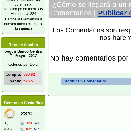
¿Cómo se llegará a un m
quien está.
Más tiempo en linea:305
Comentarios |
Publicar
Membrecía: 226
Damos la Bienvenida a
nuestro nuevo miembro:
kingprince
Los Comentarios son respo
nos harem
Tipo de Cambio
Según Banco Central
7 - Mayo - 2017
No hay comentarios por
Colones por Dólar
Compra:
560,92
Venta:
573,51
Escribir un Comentario:
Tiempo en Costa Rica