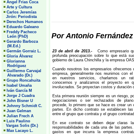
Angel Frias Coca
Arte y Cultura
Carlos Jeremías
Jirón: Periodista
Derechos Humanos
Eduardo Galeano
Freddy Pacheco
Por Antonio Fernández
León (PhD)
Gerardo Barboza
(M.Ed.)
Germán Gorraiz L.
23 de abril de 2013.-
Como empresario qu
profunda preocupación sobre lo que está suc
Gloria Álvarez
gobierno de Laura Chinchilla y la empresa OAS
Glorianna
Rodríguez
Cuando nosotros los empresarios ofrecemos u
Guillermo Carvajal
empresa, generalmente nos reunimos con el 
Alvarado (Dr.)
en nuestros servicios, charlamos un ra
Grupo Roncahuita
conocernos y analizamos el proyecto en 
Isabel Umaña
involucrados. Se proyectan costos y duración d
Iván García M
Jorge J Cuadra
Esta primera reunión siempre es un riesgo, 
negociaciones o ser rechazados de plano
John Bisner U
procede, lo primero que se hace es crear un c
Johnny Schmidt C.
partes. En dicho contrato se establecen las
Juan Gelman
entre el grupo que contrata y el grupo contrata
Julian Frech A
Luis Paulino
En ese contrato se deben dejar claras la
Vargas Solis (Dr.)
responsabilidades de cada una de las partes. 
Max Lacayo L.
gastos en que incurra la empresa contrat