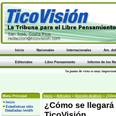
Inicio
Nacionales
Internacionales
Am. del
Editoriales
Libre Pensamiento
Informe de los No
Su punto de vista es muy important
Menu Principal
Inicio
»
Artículos
»
Opinión-Análisis
» ¿Cómo 
Inicio
¿Cómo se llegará
Estadísticas sitio
Detalladas /m/d/h
TicoVisión