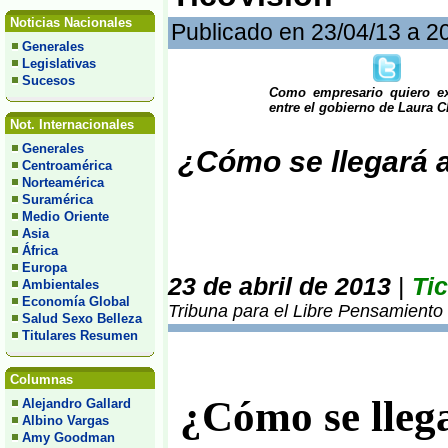
Noticias Nacionales
Publicado en 23/04/13 a 2
Generales
Legislativas
Sucesos
Como empresario quiero ex
entre el gobierno de Laura C
Not. Internacionales
Generales
¿Cómo se llegará 
Centroamérica
Norteamérica
Suramérica
Medio Oriente
Asia
África
Europa
23 de abril de 2013
|
Ti
Ambientales
Economía Global
Tribuna para el Libre Pensamiento
Salud Sexo Belleza
Titulares Resumen
Columnas
¿Cómo se lleg
Alejandro Gallard
Albino Vargas
Amy Goodman