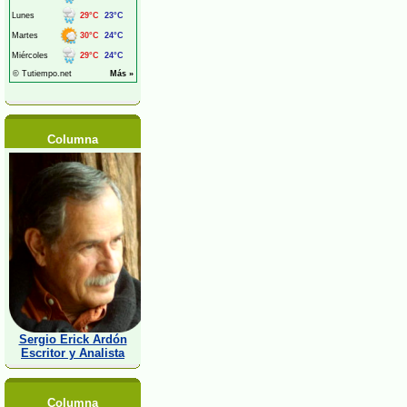
Columna
Sergio Erick Ardón
Escritor y Analista
Columna