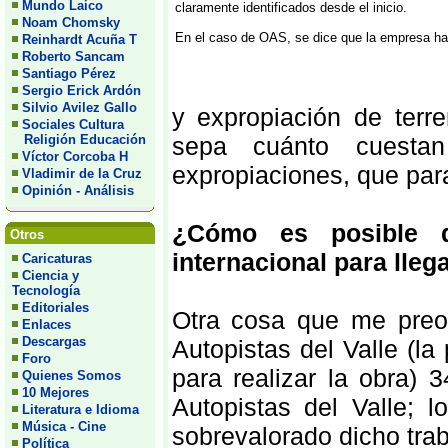
Mundo Laico
claramente identificados desde el inicio.
Noam Chomsky
En el caso de OAS, se dice que la empresa ha
Reinhardt Acuña T
Roberto Sancam
Santiago Pérez
Sergio Erick Ardón
Silvio Avilez Gallo
y expropiación de ter
Sociales Cultura
Religión Educación
sepa cuánto cuesta
Víctor Corcoba H
expropiaciones, que para
Vladimir de la Cruz
Opinión - Análisis
¿Cómo es posible q
Otros
internacional para llega
Caricaturas
Ciencia y
Tecnología
Editoriales
Otra cosa que me pre
Enlaces
Descargas
Autopistas del Valle (l
Foro
para realizar la obra) 
Quienes Somos
10 Mejores
Autopistas del Valle; 
Literatura e Idioma
Música - Cine
sobrevalorado dicho tra
Política