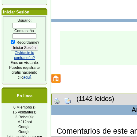
Iniciar Sesión
Usuario:
Contraseña:
Recordarme?
Olvidaste tu
contraseña?
Eres un visitante.
Puedes registrarte
gratis haciendo
clic
aquí
.
En linea
(1142 leidos)
0 Miembro(s)
A
15 Visitante(s)
3 Robot(s):
MJ12bot
Google
Comentarios de este art
Google
Inicia sesión para ver