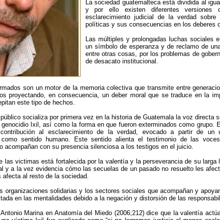
La sociedad guatemalteca está dividida al ig
y por ello existen diferentes versiones
esclarecimiento judicial de la verdad sobre 
políticas y sus consecuencias en los deberes d
Las múltiples y prolongadas luchas sociales 
un símbolo de esperanza y de reclamo de un
entre otras cosas, por los problemas de gober
de desacato institucional.
armados son un motor de la memoria colectiva que transmite entre generaci
cos proyectando, en consecuencia, un deber moral que se traduce en la imp
pitan este tipo de hechos.
 público socializa por primera vez en la historia de Guatemala la voz directa s
 genocidio Ixil, así como la forma en que fueron exterminados como grupo. El
ontribución al esclarecimiento de la verdad, evocado a partir de un u
e como sentido humano. Este sentido alienta el testimonio de las voce
o acompañan con su presencia silenciosa a los testigos en el juicio.
e las victimas está fortalecida por la valentía y la perseverancia de su larga
al y a la vez evidencia cómo las secuelas de un pasado no resuelto les afect
afecta al resto de la sociedad.
s organizaciones solidarias y los sectores sociales que acompañan y apoyan e
ada en las mentalidades debido a la negación y distorsión de las responsabil
 Antonio Marina en Anatomía del Miedo (2006;212) dice que la valentía actúa 