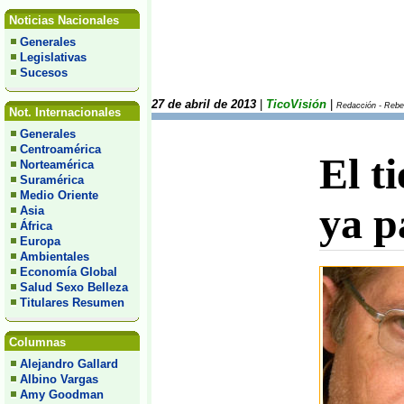
Noticias Nacionales
Generales
Legislativas
Sucesos
27 de abril de 2013
|
TicoVisión
|
Redacción - Rebel
Not. Internacionales
Generales
Centroamérica
El t
Norteamérica
Suramérica
Medio Oriente
ya p
Asia
África
Europa
Ambientales
Economía Global
Salud Sexo Belleza
Titulares Resumen
Columnas
Alejandro Gallard
Albino Vargas
Amy Goodman