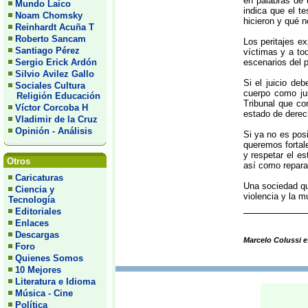
en palabras de 
Mundo Laico
indica que el t
Noam Chomsky
hicieron y qué n
Reinhardt Acuña T
Roberto Sancam
Los peritajes ex
Santiago Pérez
víctimas y a to
Sergio Erick Ardón
escenarios del 
Silvio Avilez Gallo
Si el juicio de
Sociales Cultura
cuerpo como jus
Religión Educación
Tribunal que con
Víctor Corcoba H
estado de derec
Vladimir de la Cruz
Opinión - Análisis
Si ya no es pos
queremos fortal
y respetar el e
Otros
así como reparar
Caricaturas
Una sociedad qu
Ciencia y
violencia y la m
Tecnología
Editoriales
Enlaces
Descargas
Marcelo Colussi e
Foro
Quienes Somos
10 Mejores
Literatura e Idioma
Música - Cine
Política