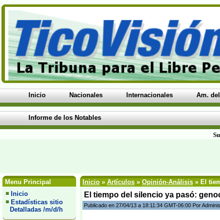
Inicio
Nacionales
Internacionales
Am. del
Informe de los Notables
Su
Menu Principal
Inicio
»
Artículos
»
Opinión-Análisis
» El tie
Inicio
El tiempo del silencio ya pasó: geno
Estadísticas sitio
Publicado en 27/04/13 a 18:11:34 GMT-06:00 Por Adminis
Detalladas /m/d/h