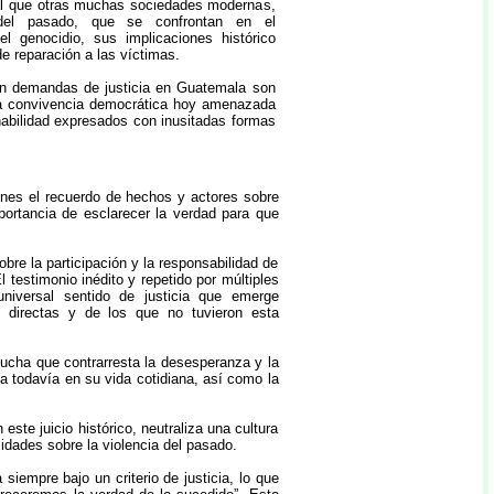
ual que otras muchas sociedades modernas,
 del pasado, que se confrontan en el
el genocidio, sus implicaciones histórico
e reparación a las víctimas.
en demandas de justicia en Guatemala son
a convivencia democrática hoy amenazada
nabilidad expresados con inusitadas formas
ones el recuerdo de hechos y actores sobre
ortancia de esclarecer la verdad para que
obre la participación y la responsabilidad de
 testimonio inédito y repetido por múltiples
niversal sentido de justicia que emerge
s directas y de los que no tuvieron esta
 lucha que contrarresta la desesperanza y la
a todavía en su vida cotidiana, así como la
ste juicio histórico, neutraliza una cultura
idades sobre la violencia del pasado.
siempre bajo un criterio de justicia, lo que