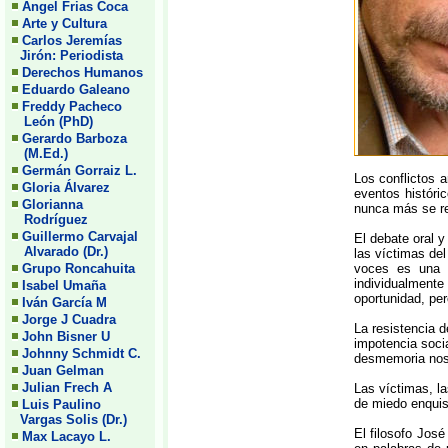
Angel Frias Coca
Arte y Cultura
Carlos Jeremías
Jirón: Periodista
Derechos Humanos
Eduardo Galeano
Freddy Pacheco
León (PhD)
Gerardo Barboza
(M.Ed.)
Germán Gorraiz L.
Los conflictos 
Gloria Álvarez
eventos históri
Glorianna
nunca más se re
Rodríguez
Guillermo Carvajal
El debate oral y
Alvarado (Dr.)
las víctimas del
Grupo Roncahuita
voces es una c
individualment
Isabel Umaña
oportunidad, per
Iván García M
Jorge J Cuadra
La resistencia d
John Bisner U
impotencia soci
Johnny Schmidt C.
desmemoria nos 
Juan Gelman
Julian Frech A
Las víctimas, la
de miedo enquist
Luis Paulino
Vargas Solis (Dr.)
El filosofo José
Max Lacayo L.