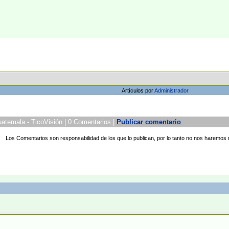
Artículos por
Administrador
uatemala - TicoVisión | 0 Comentarios |
Publicar comentario
Los Comentarios son responsabilidad de los que lo publican, por lo tanto no nos haremos