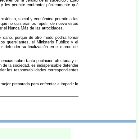
areceremos la verdad de lo sucedido”. Esto
d y les permite confrontar públicamente qué
, histórica, social y económica permite a las
rqué no quisiéramos repetir de nuevo estos
er el Nunca Más de las atrocidades.
del daño, porque de otro modo podría tomar
s querellantes, el Ministerio Publico y el
or defender su finalización en el marco del
uencias sobre tanta población afectada y si
n de la sociedad, es indispensable defender
lar las responsabilidades correspondientes
mejor preparada para enfrentar e impedir la