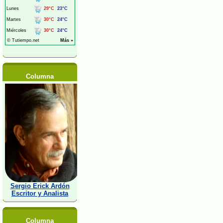
Columna
Sergio Erick Ardón
Escritor y Analista
Columna