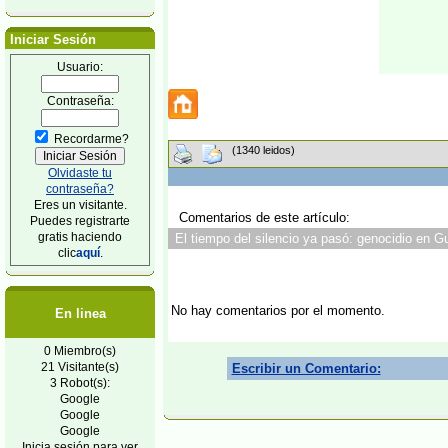
Iniciar Sesión
Usuario:
Contraseña:
Recordarme?
(1340 leidos)
Olvidaste tu
contraseña?
Eres un visitante.
Comentarios de este artículo:
Puedes registrarte
gratis haciendo
El tiempo del silencio ya pasó: genocidio en G
clic
aquí
.
No hay comentarios por el momento.
En linea
0 Miembro(s)
21 Visitante(s)
Escribir un Comentario:
3 Robot(s):
Google
Google
Google
Inicia sesión para ver