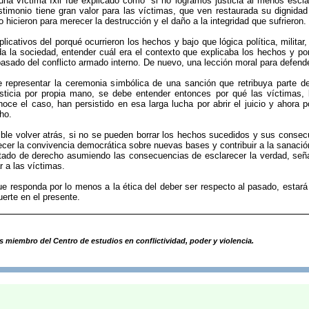
una víctima Ixil fue explicado como “si no logramos justicia al menos escl
estimonio tiene gran valor para las víctimas, que ven restaurada su dignida
o hicieron para merecer la destrucción y el daño a la integridad que sufrieron.
plicativos del porqué ocurrieron los hechos y bajo que lógica política, militar
da la sociedad, entender cuál era el contexto que explicaba los hechos y po
pasado del conflicto armado interno. De nuevo, una lección moral para defend
be representar la ceremonia simbólica de una sanción que retribuya parte 
ticia por propia mano, se debe entender entonces por qué las víctimas, lo
oce el caso, han persistido en esa larga lucha por abrir el juicio y ahora p
ho.
ible volver atrás, si no se pueden borrar los hechos sucedidos y sus consec
ecer la convivencia democrática sobre nuevas bases y contribuir a la sanació
stado de derecho asumiendo las consecuencias de esclarecer la verdad, seña
 a las víctimas.
e responda por lo menos a la ética del deber ser respecto al pasado, estará 
uerte en el presente.
s miembro del Centro de estudios en conflictividad, poder y violencia.