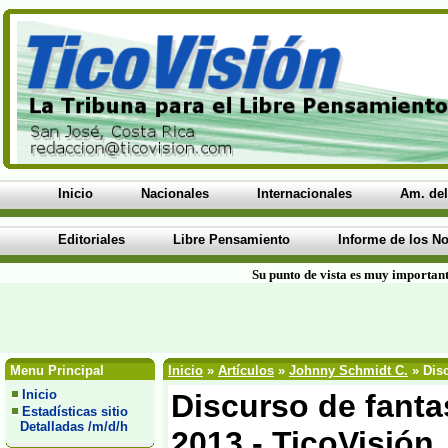
Inicio
Nacionales
Internacionales
Am. del
Editoriales
Libre Pensamiento
Informe de los No
Su punto de vista es muy important
Menu Principal
Inicio
»
Artículos
»
Johnny Schmidt C.
» Disc
Inicio
Discurso de fanta
Estadísticas sitio
Detalladas /m/d/h
2013 - TicoVisión