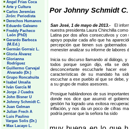
Angel Frias Coca
Arte y Cultura
Por Johnny Schmidt C.
Carlos Jeremías
Jirón: Periodista
Derechos Humanos
San José, 1 de mayo de 2013.-
El info
Eduardo Galeano
nuestra presidenta Laura Chinchilla como
Freddy Pacheco
Latina por dos años consecutivos y con 
León (PhD)
apoyo popular cada año que ha aparecid
Gerardo Barboza
(M.Ed.)
percepción que tienen sus gobernados 
Germán Gorraiz L.
menester analizar su informe de labores 
Gloria Álvarez
Glorianna
Inicia su discurso llamando al diálogo,
Rodríguez
todos porque según dijo, ella se de
Guillermo Carvajal
desconcertante escucharle hacer ese
Alvarado (Dr.)
características de su mandato ha sid
Grupo Roncahuita
escuchar a ese pueblo al que se debe, y
Isabel Umaña
a su grupo de malos asesores.
Iván García M
Jorge J Cuadra
Prosigue hablándonos de sus importantes
John Bisner U
donde nos dice que asumió el gobiern
Johnny Schmidt C.
gestión ha logrado una exitosa recuperaci
Juan Gelman
inflación, y nos da un poco de cifras ma
Julian Frech A
podría pensar que la señora ha sido
Luis Paulino
Vargas Solis (Dr.)
Max Lacayo L.
muy buena en lo que h