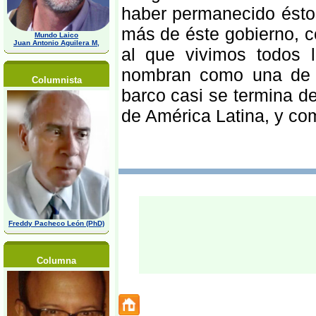
haber permanecido éstos
más de éste gobierno, c
Mundo Laico
Juan Antonio Aguilera M,
al que vivimos todos 
nombran como una de l
Columnista
barco casi se termina d
de América Latina, y co
Freddy Pacheco León (PhD)
Columna