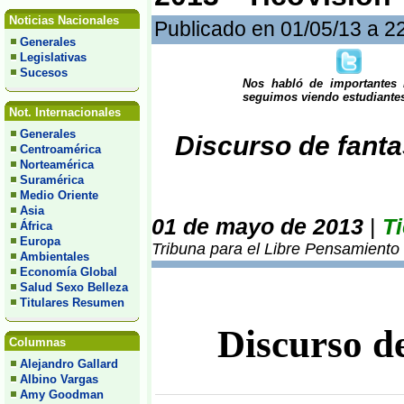
Noticias Nacionales
Publicado en 01/05/13 a 2
Generales
Legislativas
Sucesos
Nos habló de importantes i
seguimos viendo estudiantes
Not. Internacionales
Generales
Discurso de fanta
Centroamérica
Norteamérica
Suramérica
Medio Oriente
Asia
01 de mayo de 2013
|
T
África
Europa
Tribuna para el Libre Pensamiento
Ambientales
Economía Global
Salud Sexo Belleza
Titulares Resumen
Discurso d
Columnas
Alejandro Gallard
Albino Vargas
Amy Goodman