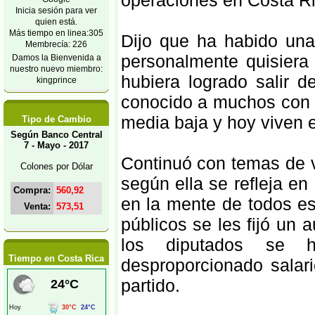
operaciones en Costa Ri
Inicia sesión para ver
quien está.
Más tiempo en linea:305
Dijo que ha habido una
Membrecía: 226
personalmente quisiera
Damos la Bienvenida a
nuestro nuevo miembro:
hubiera logrado salir 
kingprince
conocido a muchos con u
media baja y hoy viven e
Tipo de Cambio
Según Banco Central
7 - Mayo - 2017
Continuó con temas de v
Colones por Dólar
según ella se refleja en
Compra:
560,92
en la mente de todos e
Venta:
573,51
públicos se les fijó un
los diputados se 
Tiempo en Costa Rica
desproporcionado salar
partido.