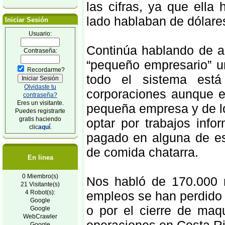
las cifras, ya que ella
lado hablaban de dólare
Iniciar Sesión
Usuario:
Continúa hablando de 
Contraseña:
“pequeño empresario” u
Recordarme?
todo el sistema está
Olvidaste tu
corporaciones aunque es
contraseña?
Eres un visitante.
pequeña empresa y de l
Puedes registrarte
gratis haciendo
optar por trabajos inf
clic
aquí
.
pagado en alguna de e
de comida chatarra.
En linea
0 Miembro(s)
Nos habló de 170.000 
21 Visitante(s)
4 Robot(s):
empleos se han perdido 
Google
o por el cierre de maq
Google
WebCrawler
Google