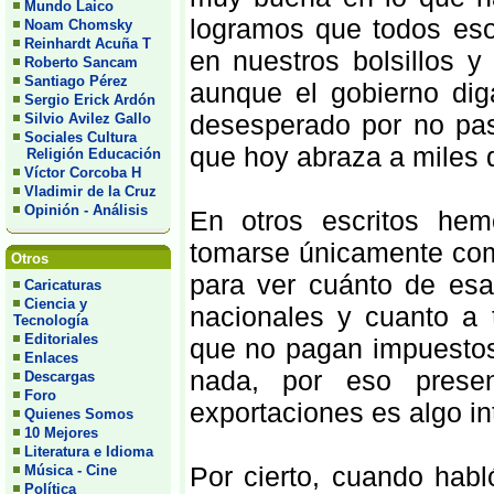
Mundo Laico
logramos que todos eso
Noam Chomsky
Reinhardt Acuña T
en nuestros bolsillos 
Roberto Sancam
Santiago Pérez
aunque el gobierno dig
Sergio Erick Ardón
desesperado por no pas
Silvio Avilez Gallo
Sociales Cultura
que hoy abraza a miles 
Religión Educación
Víctor Corcoba H
Vladimir de la Cruz
Opinión - Análisis
En otros escritos he
tomarse únicamente com
Otros
para ver cuánto de esa
Caricaturas
Ciencia y
nacionales y cuanto a 
Tecnología
Editoriales
que no pagan impuestos
Enlaces
nada, por eso prese
Descargas
Foro
exportaciones es algo i
Quienes Somos
10 Mejores
Literatura e Idioma
Por cierto, cuando habl
Música - Cine
Política