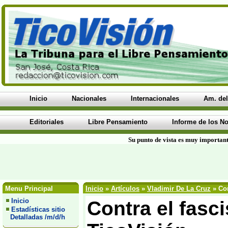
Inicio
Nacionales
Internacionales
Am. del
Editoriales
Libre Pensamiento
Informe de los No
Su punto de vista es muy important
Menu Principal
Inicio
»
Artículos
»
Vladimir De La Cruz
» Con
Inicio
Contra el fas
Estadísticas sitio
Detalladas /m/d/h