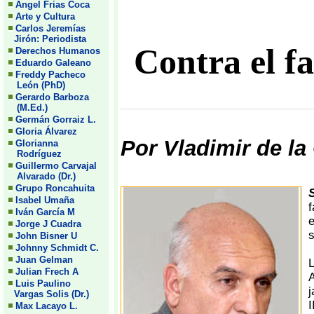
Angel Frias Coca
Arte y Cultura
Carlos Jeremías
Jirón: Periodista
Contra el f
Derechos Humanos
Eduardo Galeano
Freddy Pacheco
León (PhD)
Gerardo Barboza
(M.Ed.)
Germán Gorraiz L.
Gloria Álvarez
Por Vladimir de la
Glorianna
Rodríguez
Guillermo Carvajal
Alvarado (Dr.)
Grupo Roncahuita
Isabel Umaña
f
Iván García M
Jorge J Cuadra
s
John Bisner U
Johnny Schmidt C.
Juan Gelman
L
Julian Frech A
A
Luis Paulino
j
Vargas Solis (Dr.)
I
Max Lacayo L.