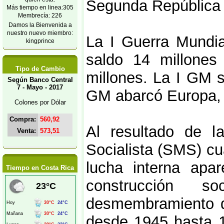
Segunda República y
Más tiempo en linea:305
Membrecía: 226
Damos la Bienvenida a
nuestro nuevo miembro:
La I Guerra Mundia
kingprince
saldo 14 millones
Tipo de Cambio
millones. La I GM s
Según Banco Central
7 - Mayo - 2017
GM abarcó Europa, A
Colones por Dólar
Compra:
560,92
Al resultado de l
Venta:
573,51
Socialista (SMS) cu
lucha interna apa
Tiempo en Costa Rica
construcción 
desmembramiento de
desde 1945 hasta 1