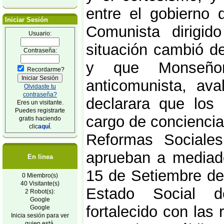
entre el gobierno 
Iniciar Sesión
Comunista dirigi
Usuario:
situación cambió d
Contraseña:
y que Monseñor
Recordarme?
anticomunista, ava
Olvidaste tu
contraseña?
declarara que los 
Eres un visitante.
Puedes registrarte
cargo de conciencia
gratis haciendo
clic
aquí
.
Reformas Sociale
aprueban a mediado
En linea
15 de Setiembre de 
0 Miembro(s)
40 Visitante(s)
Estado Social d
2 Robot(s):
Google
fortalecido con las
Google
Inicia sesión para ver
quien está.