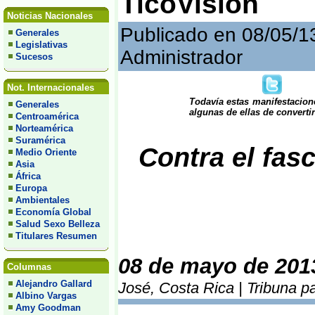
TicoVisión
Noticias Nacionales
Publicado en 08/05/1
Generales
Legislativas
Administrador
Sucesos
Not. Internacionales
Todavía estas manifestacion
Generales
algunas de ellas de converti
Centroamérica
Norteamérica
Suramérica
Contra el fa
Medio Oriente
Asia
África
Europa
Ambientales
Economía Global
Salud Sexo Belleza
Titulares Resumen
08 de mayo de 201
Columnas
Alejandro Gallard
José, Costa Rica | Tribuna p
Albino Vargas
Amy Goodman