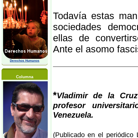
Todavía estas mani
sociedades democr
ellas de convertir
Ante el asomo fasci
Derechos Humanos
Columna
*
Vladimir de la Cruz
profesor universit
Venezuela.
(Publicado en el periódico