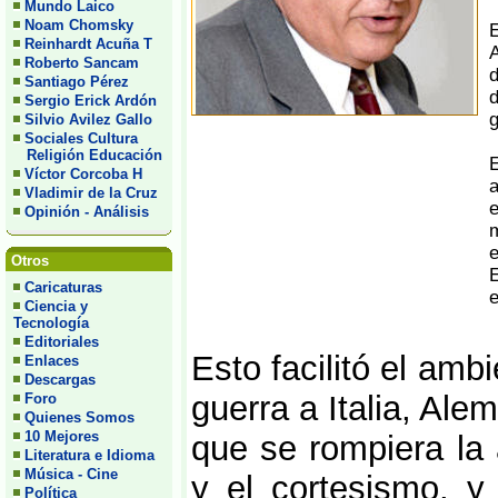
Mundo Laico
Noam Chomsky
E
Reinhardt Acuña T
A
Roberto Sancam
d
Santiago Pérez
d
Sergio Erick Ardón
g
Silvio Avilez Gallo
Sociales Cultura
Religión Educación
E
Víctor Corcoba H
a
Vladimir de la Cruz
e
Opinión - Análisis
m
e
Otros
E
Caricaturas
e
Ciencia y
Tecnología
Editoriales
Esto facilitó el amb
Enlaces
Descargas
guerra a Italia, Al
Foro
Quienes Somos
10 Mejores
que se rompiera la 
Literatura e Idioma
Música - Cine
y el cortesismo, y
Política