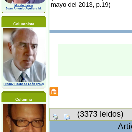
mayo del 2013, p.19)
Mundo Laico
Juan Antonio Aguilera M,
Columnista
Freddy Pacheco León (PhD)
Columna
(3373 leidos)
Art