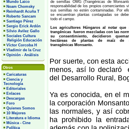
Mundo Laico
de semillas OMG (Trangénicas de Monsan
responsabilidad de los propios comerciantes vi
Noam Chomsky
sus semillas no estén contaminadas. Por ell
Reinhardt Acuña T
se encuentran plantas contagiadas se debe 
Roberto Sancam
todo el campo.
Santiago Pérez
Sergio Erick Ardón
Los agricultores Húngaros al notar que 
Silvio Avilez Gallo
trangénicas fueron mezcladas con las norm
Sociales Cultura
su consentimiento, decidieron que
Religión Educación
hectáreas de plantas de maíz de s
transgénicas Monsanto.
Víctor Corcoba H
Vladimir de la Cruz
Opinión - Análisis
Por suerte, con esta acci
Otros
menos, así lo declaró e
Caricaturas
del Desarrollo Rural, Bo
Ciencia y
Tecnología
Editoriales
Ya es conocida, en el mu
Enlaces
Descargas
la corporación Monsanto
Foro
Quienes Somos
las normales, y así cob
10 Mejores
ha prohibido la entrad
Literatura e Idioma
Música - Cine
además con la polinizac
Política