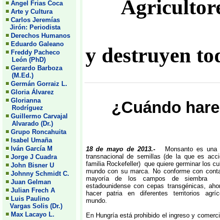
Agricultor
Angel Frias Coca
Arte y Cultura
Carlos Jeremías
Jirón: Periodista
Derechos Humanos
Eduardo Galeano
y destruyen to
Freddy Pacheco
León (PhD)
Gerardo Barboza
(M.Ed.)
Germán Gorraiz L.
Gloria Álvarez
Glorianna
¿Cuándo hare
Rodríguez
Guillermo Carvajal
Alvarado (Dr.)
Grupo Roncahuita
Isabel Umaña
Iván García M
18 de mayo de 2013.-
Monsanto es una
transnacional de semillas (de la que es acci
Jorge J Cuadra
familia Rockefeller) que quiere germinar los cul
John Bisner U
mundo con su marca. No conforme con conta
Johnny Schmidt C.
mayoría de los campos de siembra 
Juan Gelman
estadounidense con cepas transgénicas, ahor
Julian Frech A
hacer patria en diferentes territorios agrí
Luis Paulino
mundo.
Vargas Solis (Dr.)
Max Lacayo L.
En Hungría está prohibido el ingreso y comerci