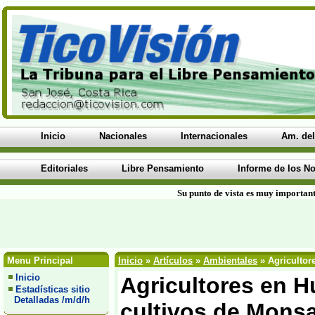
Inicio
Nacionales
Internacionales
Am. del
Editoriales
Libre Pensamiento
Informe de los No
Su punto de vista es muy important
Menu Principal
Inicio
»
Artículos
»
Ambientales
» Agricultor
Inicio
Agricultores en H
Estadísticas sitio
Detalladas /m/d/h
cultivos de Monsa