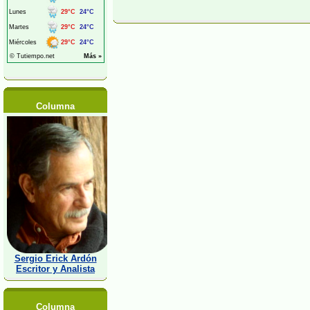
Columna
Sergio Erick Ardón
Escritor y Analista
Columna