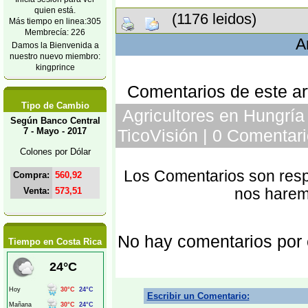
quien está.
(1176 leidos)
Más tiempo en linea:305
Membrecía: 226
A
Damos la Bienvenida a
nuestro nuevo miembro:
kingprince
Comentarios de este art
Tipo de Cambio
Agricultores en Hungría 
Según Banco Central
7 - Mayo - 2017
TicoVisión | 0 Comentari
Colones por Dólar
Los Comentarios son respo
Compra:
560,92
Venta:
573,51
nos harem
No hay comentarios por
Tiempo en Costa Rica
Escribir un Comentario: