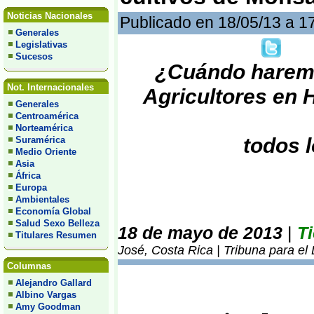
Noticias Nacionales
Publicado en 18/05/13 a 1
Generales
Legislativas
Sucesos
¿Cuándo haremo
Not. Internacionales
Agricultores en H
Generales
Centroamérica
Norteamérica
todos 
Suramérica
Medio Oriente
Asia
África
Europa
Ambientales
Economía Global
Salud Sexo Belleza
18 de mayo de 2013
|
T
Titulares Resumen
José, Costa Rica | Tribuna para el
Columnas
Alejandro Gallard
Albino Vargas
Amy Goodman