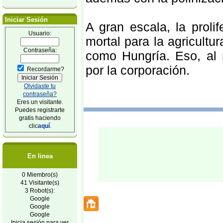
Iniciar Sesión
A gran escala, la proli
Usuario:
mortal para la agricultu
Contraseña:
como Hungría. Eso, al 
por la corporación.
Recordarme?
Olvidaste tu
contraseña?
Eres un visitante.
Puedes registrarte
gratis haciendo
clic
aquí
.
En linea
0 Miembro(s)
41 Visitante(s)
3 Robot(s):
Google
Google
Google
Inicia sesión para ver