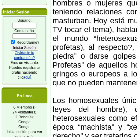
hombres o mujeres que
teniendo relaciones co
Iniciar Sesión
masturban. Hoy está m
Usuario:
TV tocar el tema), habla
Contraseña:
el mundo “heterosexua
Recordarme?
profetas), al respecto?
Olvidaste tu
piedra” o darse golpe
contraseña?
Eres un visitante.
Profetas” de aquellos
Puedes registrarte
gringos o europeos a l
gratis haciendo
clic
aquí
.
que no pueden mantener
En linea
Los homosexuales única
leyes del hombre),
0 Miembro(s)
24 Visitante(s)
heterosexuales como ef
2 Robot(s):
Google
época “machista” y “x
Google
Inicia sesión para ver
derecho” y ser tratad
quien está.