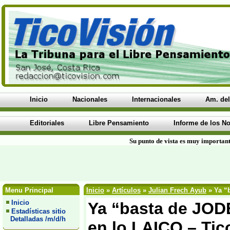
Inicio
Nacionales
Internacionales
Am. del
Editoriales
Libre Pensamiento
Informe de los No
Su punto de vista es muy important
Menu Principal
Inicio
»
Artículos
»
Julian Frech Ayub
» Ya “b
Inicio
Ya “basta de JODE
Estadísticas sitio
Detalladas /m/d/h
en lo LAICO – Tic