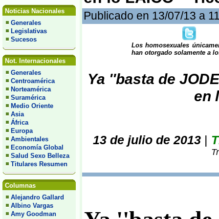
Noticias Nacionales
Publicado en 13/07/13 a 1
Generales
Legislativas
Sucesos
Los homosexuales únicament
han otorgado solamente a lo
Not. Internacionales
Generales
Ya ''basta de JODER
Centroamérica
Norteamérica
en 
Suramérica
Medio Oriente
Asia
África
Europa
13 de julio de 2013
|
T
Ambientales
Economía Global
T
Salud Sexo Belleza
Titulares Resumen
Columnas
Alejandro Gallard
Albino Vargas
Amy Goodman