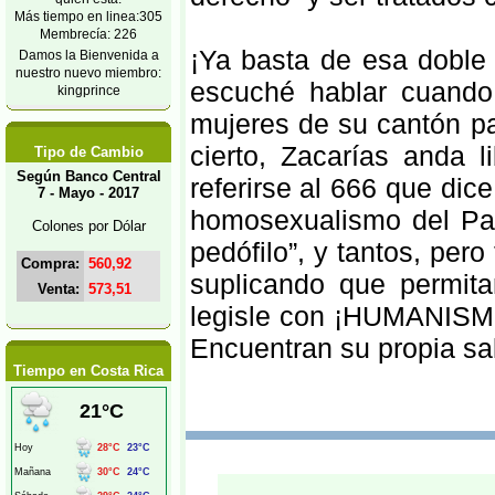
Más tiempo en linea:305
Membrecía: 226
¡Ya basta de esa doble 
Damos la Bienvenida a
nuestro nuevo miembro:
escuché hablar cuando
kingprince
mujeres de su cantón pa
cierto, Zacarías anda 
Tipo de Cambio
Según Banco Central
referirse al 666 que dice
7 - Mayo - 2017
homosexualismo del Pa
Colones por Dólar
pedófilo”, y tantos, pero
Compra:
560,92
suplicando que permita
Venta:
573,51
legisle con ¡HUMANISM
Encuentran su propia sa
Tiempo en Costa Rica