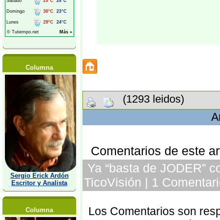
Columna
(1293 leidos)
A
Comentarios de este art
Ya “basta de JODER” con
Sergio Erick Ardón
TicoVisión | 1 Comentari
Escritor y Analista
Los Comentarios son respo
Columna