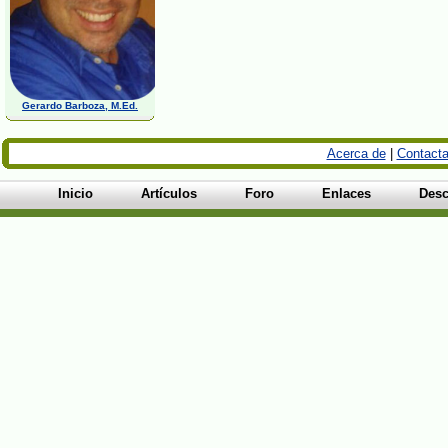
Gerardo Barboza, M.Ed.
Acerca de
|
Contacta
Inicio
Artículos
Foro
Enlaces
Desc