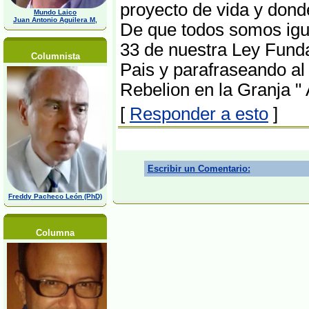
proyecto de vida y donde
Mundo Laico
Juan Antonio Aguilera M,
De que todos somos igu
33 de nuestra Ley Fund
Columnista
Pais y parafraseando al 
Rebelion en la Granja "
[
Responder a esto
]
Escribir un Comentario:
Freddy Pacheco León (PhD)
Columna