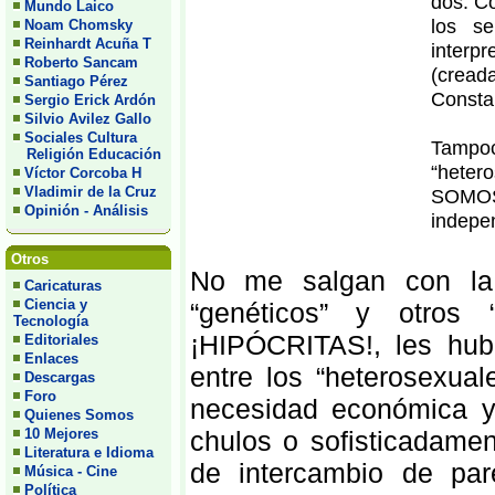
dos. C
Mundo Laico
los s
Noam Chomsky
Reinhardt Acuña T
interp
Roberto Sancam
(cread
Santiago Pérez
Constan
Sergio Erick Ardón
Silvio Avilez Gallo
Sociales Cultura
Tampoc
Religión Educación
“heter
Víctor Corcoba H
Vladimir de la Cruz
SOMOS 
Opinión - Análisis
indepe
Otros
No me salgan con la 
Caricaturas
Ciencia y
“genéticos” y otros 
Tecnología
¡HIPÓCRITAS!, les hub
Editoriales
Enlaces
entre los “heterosexual
Descargas
Foro
necesidad económica y o
Quienes Somos
10 Mejores
chulos o sofisticadamen
Literatura e Idioma
de intercambio de par
Música - Cine
Política