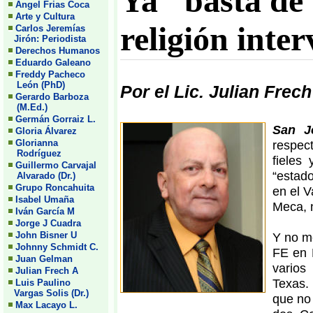
Ya ''basta d
Angel Frias Coca
Arte y Cultura
religión inte
Carlos Jeremías
Jirón: Periodista
Derechos Humanos
Eduardo Galeano
Freddy Pacheco
León (PhD)
Por el Lic. Julian Frec
Gerardo Barboza
(M.Ed.)
Germán Gorraiz L.
San J
Gloria Álvarez
Glorianna
respec
Rodríguez
fieles
Guillermo Carvajal
“estado
Alvarado (Dr.)
Grupo Roncahuita
en el V
Isabel Umaña
Meca, 
Iván García M
Jorge J Cuadra
John Bisner U
Y no me
Johnny Schmidt C.
FE en 
Juan Gelman
varios
Julian Frech A
Texas. 
Luis Paulino
Vargas Solis (Dr.)
que no 
Max Lacayo L.