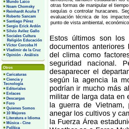
Mundo Laico
otras formas de manipular el tiempo 
Noam Chomsky
sequías o controlar huracanes. Seg
Reinhardt Acuña T
Roberto Sancam
evaluación técnica de los impacto
Santiago Pérez
punto de vista ambiental, económico
Sergio Erick Ardón
Silvio Avilez Gallo
Sociales Cultura
Estos últimos son los
Religión Educación
documentos anteriores h
Víctor Corcoba H
Vladimir de la Cruz
del clima como factores
Opinión - Análisis
seguridad nacional. P
Otros
desaparecer el departa
Caricaturas
según la agencia la mot
Ciencia y
Tecnología
podrían ir mucho más al
Editoriales
Enlaces
militar de larga data en
Descargas
la guerra de Vietnam,
Foro
Quienes Somos
anegar los cultivos y ca
10 Mejores
Literatura e Idioma
la Fuerza Área estadun
Música - Cine
Política