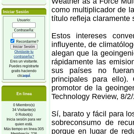
Weather as a Force Mult
como multiplicador de l
Iniciar Sesión
título refleja claramente
Usuario:
Contraseña:
Estos intereses conv
Recordarme?
influyente, de climatólog
alegan que la geoingeni
Olvidaste tu
contraseña?
rápidamente las emisio
Eres un visitante.
Puedes registrarte
sus países no fuera
gratis haciendo
clic
aquí
.
principales para ello)
promotor de la geoingen
En linea
Technology Review, 8/2/
0 Miembro(s)
34 Visitante(s)
Sí, barato y fácil para 
0 Robot(s)
Inicia sesión para ver
sobreconsumo de recurs
quien está.
Más tiempo en linea:305
porque en lugar de red
Membrecía: 226