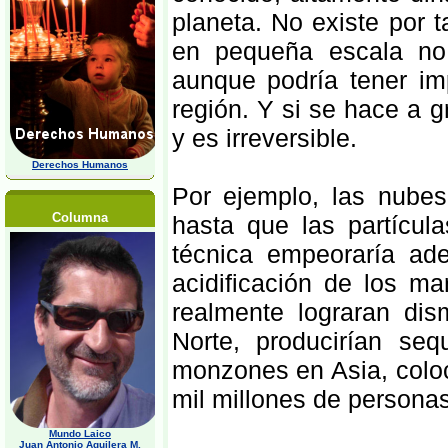
planeta. No existe por 
en pequeña escala no 
aunque podría tener im
región. Y si se hace a 
y es irreversible.
Derechos Humanos
Por ejemplo, las nubes 
Columna
hasta que las partícula
técnica empeoraría ad
acidificación de los m
realmente lograran dis
Norte, producirían se
monzones en Asia, coloc
mil millones de personas
Mundo Laico
Juan Antonio Aguilera M,