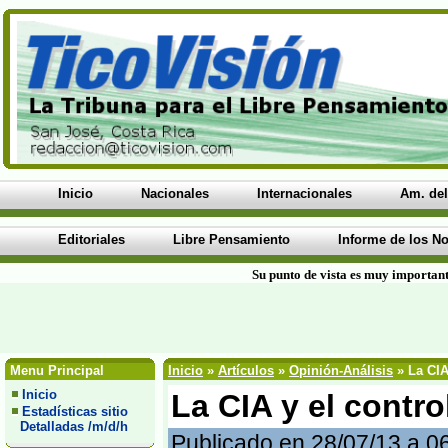
Inicio
Nacionales
Internacionales
Am. del
Editoriales
Libre Pensamiento
Informe de los No
Su punto de vista es muy important
Menu Principal
Inicio
»
Artículos
»
Opinión-Análisis
» La CIA
Inicio
La CIA y el contro
Estadísticas sitio
Detalladas /m/d/h
Publicado en 28/07/13 a 0