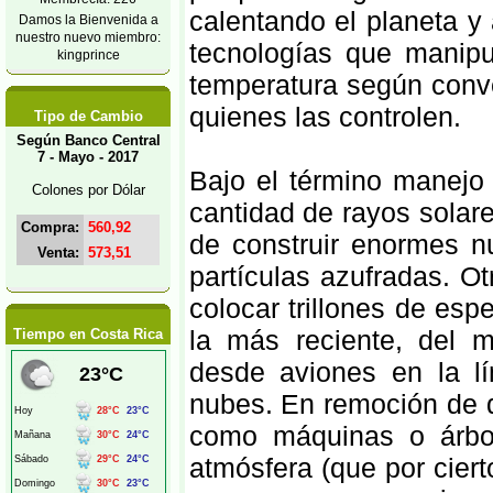
calentando el planeta 
Damos la Bienvenida a
nuestro nuevo miembro:
tecnologías que manipu
kingprince
temperatura según conv
quienes las controlen.
Tipo de Cambio
Según Banco Central
7 - Mayo - 2017
Bajo el término manejo 
Colones por Dólar
cantidad de rayos solare
Compra:
560,92
de construir enormes nu
Venta:
573,51
partículas azufradas. O
colocar trillones de espe
la más reciente, del m
Tiempo en Costa Rica
desde aviones en la l
nubes. En remoción de d
como máquinas o árbol
atmósfera (que por cier