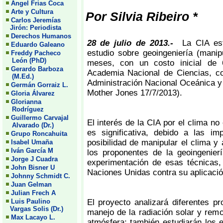
Angel Frias Coca
Arte y Cultura
Por Silvia Ribeiro *
Carlos Jeremías
Jirón: Periodista
Derechos Humanos
28 de julio de 2013.-
La CIA es
Eduardo Galeano
estudio sobre geoingeniería (manip
Freddy Pacheco
León (PhD)
meses, con un costo inicial de 
Gerardo Barboza
Academia Nacional de Ciencias, co
(M.Ed.)
Administración Nacional Oceánica y 
Germán Gorraiz L.
Mother Jones 17/7/2013).
Gloria Álvarez
Glorianna
Rodríguez
Guillermo Carvajal
El interés de la CIA por el clima no
Alvarado (Dr.)
es significativa, debido a las im
Grupo Roncahuita
posibilidad de manipular el clima y 
Isabel Umaña
Iván García M
los proponentes de la geoingenie
Jorge J Cuadra
experimentación de esas técnicas,
John Bisner U
Naciones Unidas contra su aplicació
Johnny Schmidt C.
Juan Gelman
Julian Frech A
Luis Paulino
El proyecto analizará diferentes p
Vargas Solis (Dr.)
manejo de la radiación solar y rem
Max Lacayo L.
atmósfera; también estudiarán los 