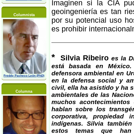
Imaginen si la CIA pud
geoingeniería es tan ri
Columnista
por su potencial uso ho
es prohibir internaciona
*
Silvia Ribeiro
es la D
está basada en México.
defensora ambiental en Ur
Freddy Pacheco León (PhD)
en la defensa social y a
civil, ella ha asistido y h
Columna
ambientales de las Nacion
muchos acontecimientos 
hablan sobre los transgé
corporativa, propiedad i
indígenas. Silvia también
estos temas que han 