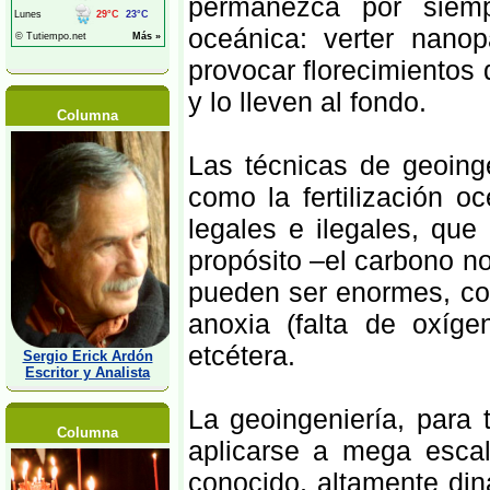
permanezca por siemp
oceánica: verter nano
provocar florecimientos
y lo lleven al fondo.
Columna
Las técnicas de geoing
como la fertilización 
legales e ilegales, qu
propósito –el carbono n
pueden ser enormes, con
anoxia (falta de oxíge
etcétera.
Sergio Erick Ardón
Escritor y Analista
La geoingeniería, para 
Columna
aplicarse a mega esca
conocido, altamente din