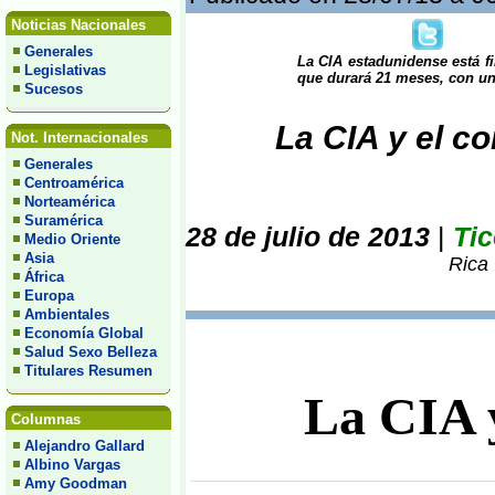
Noticias Nacionales
Generales
La CIA estadunidense está f
Legislativas
que durará 21 meses, con un 
Sucesos
La CIA y el co
Not. Internacionales
Generales
Centroamérica
Norteamérica
Suramérica
28 de julio de 2013
|
Tic
Medio Oriente
Asia
Rica 
África
Europa
Ambientales
Economía Global
Salud Sexo Belleza
Titulares Resumen
La CIA y
Columnas
Alejandro Gallard
Albino Vargas
Amy Goodman