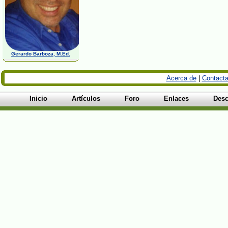
Gerardo Barboza, M.Ed.
Acerca de
|
Contacta
Inicio
Artículos
Foro
Enlaces
Desc