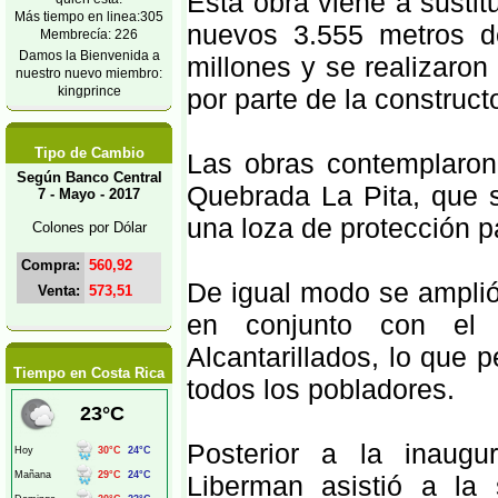
Esta obra viene a sustit
Más tiempo en linea:305
nuevos 3.555 metros d
Membrecía: 226
Damos la Bienvenida a
millones y se realizaro
nuestro nuevo miembro:
kingprince
por parte de la constru
Tipo de Cambio
Las obras contemplaron
Según Banco Central
Quebrada La Pita, que s
7 - Mayo - 2017
una loza de protección pa
Colones por Dólar
Compra:
560,92
De igual modo se ampli
Venta:
573,51
en conjunto con el I
Alcantarillados, lo que 
Tiempo en Costa Rica
todos los pobladores.
Posterior a la inaugu
Liberman asistió a la