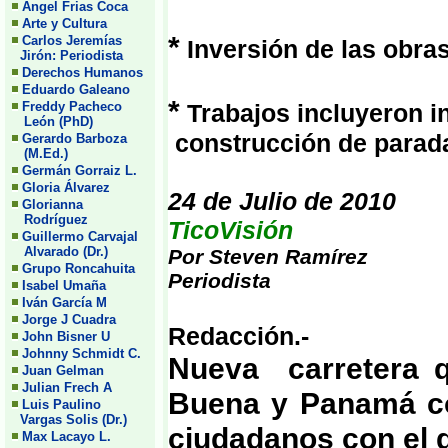
Angel Frias Coca
Arte y Cultura
*
Carlos Jeremías
Inversión de las obra
Jirón: Periodista
Derechos Humanos
Eduardo Galeano
*
Freddy Pacheco
Trabajos incluyeron i
León (PhD)
construcción de parad
Gerardo Barboza
(M.Ed.)
Germán Gorraiz L.
Gloria Álvarez
24 de Julio de 2010
Glorianna
Rodríguez
TicoVisión
Guillermo Carvajal
Alvarado (Dr.)
Por Steven Ramírez
Grupo Roncahuita
Periodista
Isabel Umaña
Iván García M
Jorge J Cuadra
Redacción.-
John Bisner U
Johnny Schmidt C.
Nueva carretera q
Juan Gelman
Julian Frech A
Buena y Panamá con
Luis Paulino
Vargas Solis (Dr.)
ciudadanos con el d
Max Lacayo L.