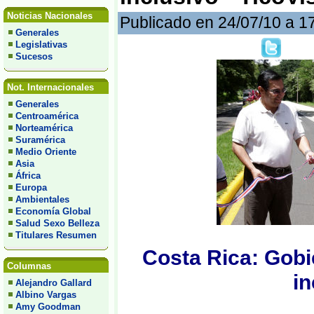
Noticias Nacionales
Publicado en 24/07/10 a 1
Generales
Legislativas
Sucesos
Not. Internacionales
Generales
Centroamérica
Norteamérica
Suramérica
Medio Oriente
Asia
África
Europa
Ambientales
Economía Global
Salud Sexo Belleza
Titulares Resumen
Costa Rica: Gob
Columnas
in
Alejandro Gallard
Albino Vargas
Amy Goodman