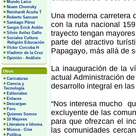
Mundo Laico
Noam Chomsky
Reinhardt Acuña T
Una moderna carretera 
Roberto Sancam
Santiago Pérez
con la ruta nacional 15
Sergio Erick Ardón
trayecto tengan mayores 
Silvio Avilez Gallo
Sociales Cultura
parte del atractivo turís
Religión Educación
Víctor Corcoba H
Papagayo, más allá de s
Vladimir de la Cruz
Opinión - Análisis
La inauguración de la v
Otros
actual Administración de
Caricaturas
Ciencia y
desarrollo integral en la
Tecnología
Editoriales
Enlaces
“Nos interesa mucho que
Descargas
Foro
excluyente de las comun
Quienes Somos
10 Mejores
para que ofrezcan el inc
Literatura e Idioma
las comunidades cercana
Música - Cine
Política