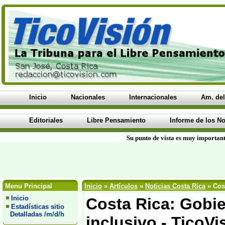
Inicio
Nacionales
Internacionales
Am. del
Editoriales
Libre Pensamiento
Informe de los No
Su punto de vista es muy important
Menu Principal
Inicio
»
Artículos
»
Noticias Costa Rica
» Cos
Inicio
Costa Rica: Gobi
Estadísticas sitio
Detalladas /m/d/h
inclusivo - TicoVi