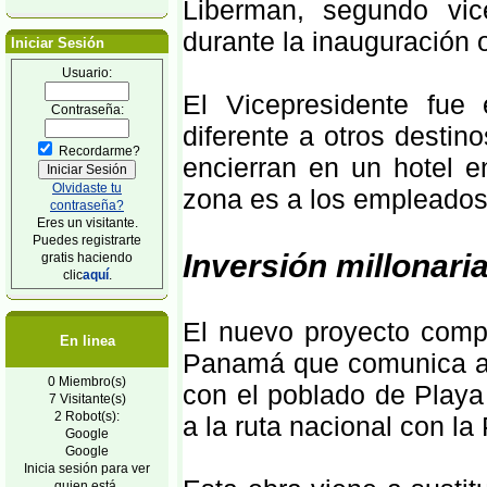
Liberman, segundo vic
durante la inauguración o
Iniciar Sesión
Usuario:
El Vicepresidente fue
Contraseña:
diferente a otros destin
Recordarme?
encierran en un hotel e
Olvidaste tu
zona es a los empleados 
contraseña?
Eres un visitante.
Puedes registrarte
Inversión millonari
gratis haciendo
clic
aquí
.
El nuevo proyecto comp
En linea
Panamá que comunica a la
0 Miembro(s)
con el poblado de Play
7 Visitante(s)
2 Robot(s):
a la ruta nacional con l
Google
Google
Inicia sesión para ver
quien está.