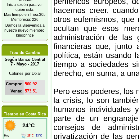
periféricos europeos, 
Inicia sesión para ver
hacernos creer, cuando
quien está.
Más tiempo en linea:305
otros eufemismos, que n
Membrecía: 226
Damos la Bienvenida a
ocultan que esos merc
nuestro nuevo miembro:
administración de las
kingprince
financieras que, junto
Tipo de Cambio
política, están usando 
Según Banco Central
tiempo a sociedades sin
7 - Mayo - 2017
derecho, en suma, a una
Colones por Dólar
Compra:
560,92
Pero esos poderes, los
Venta:
573,51
la crisis, lo son tambi
humanos individuales y
Tiempo en Costa Rica
parte de un engranaj
consejos de administ
privatización de las p