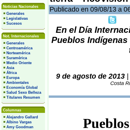
Noticias Nacionales
Publicado en 09/08/13 a 0
Generales
Legislativas
Sucesos
En el Día Interna
Not. Internacionales
Pueblos Indígenas 
Generales
Centroamérica
Norteamérica
Suramérica
Medio Oriente
Asia
África
9 de agosto de 2013
Europa
Ambientales
Costa Ri
Economía Global
Salud Sexo Belleza
Titulares Resumen
Columnas
Alejandro Gallard
Pueblos
Albino Vargas
Amy Goodman