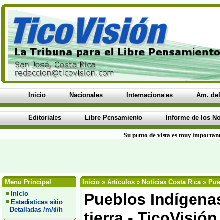
Inicio
Nacionales
Internacionales
Am. del
Editoriales
Libre Pensamiento
Informe de los No
Su punto de vista es muy important
Menu Principal
Inicio
»
Artículos
»
Noticias Costa Rica
» Pueb
Inicio
Pueblos Indígenas
Estadísticas sitio
Detalladas /m/d/h
tierra - TicoVisión