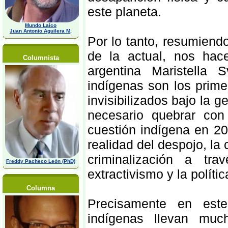
este planeta.
Mundo Laico
Juan Antonio Aguilera M,
Por lo tanto, resumiend
de la actual, nos hac
Columnista
argentina Maristella 
indígenas son los prime
invisibilizados bajo la g
necesario quebrar con
cuestión indígena en 20
realidad del despojo, la 
criminalización a tr
Freddy Pacheco León (PhD)
extractivismo y la políti
Columna
Precisamente en este
indígenas llevan mu