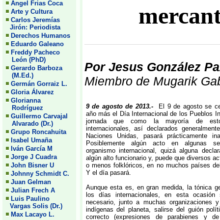
Angel Frias Coca
mercanti
Arte y Cultura
Carlos Jeremías
Jirón: Periodista
Derechos Humanos
Eduardo Galeano
Freddy Pacheco
León (PhD)
Por Jesus González P
Gerardo Barboza
(M.Ed.)
Miembro de Mugarik Ga
Germán Gorraiz L.
Gloria Álvarez
Glorianna
9 de agosto de 2013.-
El 9 de agosto se c
Rodríguez
año más el Día Internacional de los Pueblos I
Guillermo Carvajal
jornada que como la mayoría de est
Alvarado (Dr.)
internacionales, así declarados generalment
Grupo Roncahuita
Naciones Unidas, pasará prácticamente inad
Isabel Umaña
Posiblemente algún acto en algunas se
Iván García M
organismo internacional, quizá alguna decla
Jorge J Cuadra
algún alto funcionario y, puede que diversos a
John Bisner U
o menos folklóricos, en no muchos países de
Y el día pasará.
Johnny Schmidt C.
Juan Gelman
Aunque esta es, en gran medida, la tónica g
Julian Frech A
los días internacionales, en esta ocasión
Luis Paulino
necesario, junto a muchas organizaciones y
Vargas Solis (Dr.)
indígenas del planeta, salirse del guión polí
Max Lacayo L.
correcto (expresiones de parabienes y d