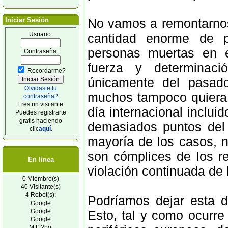
Iniciar Sesión
No vamos a remontarnos 
Usuario:
cantidad enorme de p
personas muertas en 
Contraseña:
fuerza y determinac
Recordarme?
únicamente del pasad
Olvidaste tu
muchos tampoco quiera r
contraseña?
Eres un visitante.
día internacional inclu
Puedes registrarte
gratis haciendo
demasiados puntos del 
clic
aquí
.
mayoría de los casos, n
son cómplices de los r
En linea
violación continuada de 
0 Miembro(s)
40 Visitante(s)
4 Robot(s):
Podríamos dejar esta d
Google
Google
Esto, tal y como ocurre
Google
MJ12bot