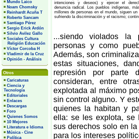
Mundo Laico
intenciones y deseos) y ejercer el dere
Noam Chomsky
denuncia radical. Los pueblos indígenas, má
millones de personas en el mundo, siguen un
Reinhardt Acuña T
sufriendo la discriminación y el racismo; contin
Roberto Sancam
Santiago Pérez
Sergio Erick Ardón
Silvio Avilez Gallo
...siendo violados la
Sociales Cultura
Religión Educación
personas y como puebl
Víctor Corcoba H
Además, son criminaliza
Vladimir de la Cruz
Opinión - Análisis
estas situaciones, da
represión por parte
Otros
consideran, entre otr
Caricaturas
Ciencia y
explotada al máximo pos
Tecnología
Editoriales
sin control alguno. Y es
Enlaces
Descargas
quienes la habitan y p
Foro
ella: se les explota, se
Quienes Somos
10 Mejores
sus derechos solo en la 
Literatura e Idioma
Música - Cine
para los intereses polít
Política