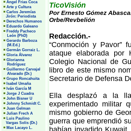
Angel Frias Coca
TicoVisión
Arte y Cultura
Por Ernesto Gómez Abasca
Carlos Jeremías
Jirón: Periodista
Orbe/Revbelión
Derechos Humanos
Eduardo Galeano
Freddy Pacheco
Redacción.-
León (PhD)
Gerardo Barboza
“Conmoción y Pavor” fue
(M.Ed.)
Germán Gorraiz L.
ataque elaborada por 
Gloria Álvarez
Colegio Nacional de Gu
Glorianna
Rodríguez
libro de este mismo nom
Guillermo Carvajal
Alvarado (Dr.)
Secretario de Defensa Do
Grupo Roncahuita
Isabel Umaña
Iván García M
Jorge J Cuadra
Ella desplazó a la ll
John Bisner U
experimentado militar 
Johnny Schmidt C.
Juan Gelman
mismo gobierno de Georg
Julian Frech A
Luis Paulino
guerra que emprendió su 
Vargas Solis (Dr.)
habían invadido Kuwait.
Max Lacayo L.