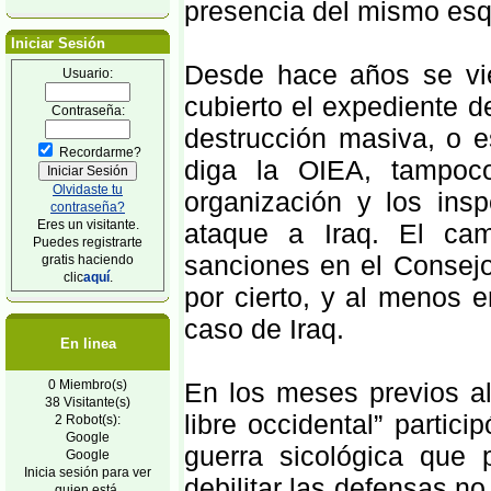
presencia del mismo esq
Iniciar Sesión
Desde hace años se vie
Usuario:
cubierto el expediente de
Contraseña:
destrucción masiva, o e
Recordarme?
diga la OIEA, tampoc
Olvidaste tu
organización y los in
contraseña?
Eres un visitante.
ataque a Iraq. El ca
Puedes registrarte
sanciones en el Consejo
gratis haciendo
clic
aquí
.
por cierto, y al menos 
caso de Iraq.
En linea
0 Miembro(s)
En los meses previos al
38 Visitante(s)
libre occidental” partic
2 Robot(s):
Google
guerra sicológica que 
Google
Inicia sesión para ver
debilitar las defensas no
quien está.