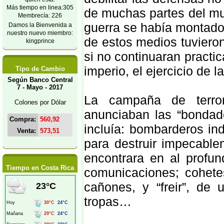
Más tiempo en linea:305
de muchas partes del mu
Membrecía: 226
guerra se había montado
Damos la Bienvenida a
nuestro nuevo miembro:
de estos medios tuvieron
kingprince
si no continuaran practic
imperio, el ejercicio de 
Tipo de Cambio
Según Banco Central
7 - Mayo - 2017
La campaña de terro
Colones por Dólar
anunciaban las “bondad
Compra:
560,92
incluía: bombarderos in
Venta:
573,51
para destruir impecable
encontrara en al profun
Tiempo en Costa Rica
comunicaciones; cohete
cañones, y “freir”, de
tropas…