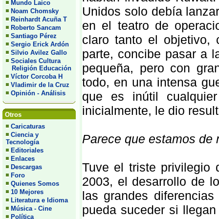
Mundo Laico
Unidos solo debía lanzar
Noam Chomsky
Reinhardt Acuña T
en el teatro de operac
Roberto Sancam
Santiago Pérez
claro tanto el objetivo,
Sergio Erick Ardón
parte, concibe pasar a l
Silvio Avilez Gallo
Sociales Cultura
pequeña, pero con gran
Religión Educación
Víctor Corcoba H
todo, en una intensa gu
Vladimir de la Cruz
Opinión - Análisis
que es inútil cualquie
inicialmente, le dio resul
Otros
Caricaturas
Ciencia y
Parece que estamos de n
Tecnología
Editoriales
Enlaces
Tuve el triste privilegi
Descargas
Foro
2003, el desarrollo de l
Quienes Somos
10 Mejores
las grandes diferencias 
Literatura e Idioma
pueda suceder si llegan
Música - Cine
Política