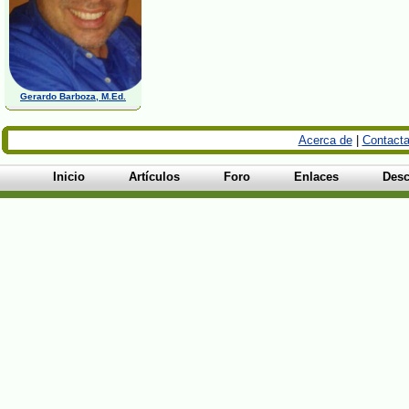
Gerardo Barboza, M.Ed.
Acerca de
|
Contacta
Inicio
Artículos
Foro
Enlaces
Desc