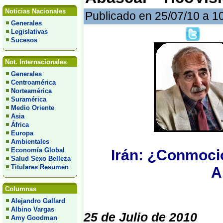
Noticias Nacionales
Publicado en 25/07/10 a 1
Generales
Legislativas
Sucesos
Not. Internacionales
Generales
Centroamérica
Norteamérica
Suramérica
Medio Oriente
Asia
África
Europa
Ambientales
Economía Global
Irán: ¿Conmoci
Salud Sexo Belleza
Titulares Resumen
A
Columnas
Alejandro Gallard
Albino Vargas
25 de Julio de 2010
Amy Goodman