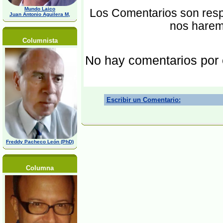
Mundo Laico
Los Comentarios son respo
Juan Antonio Aguilera M,
nos harem
Columnista
No hay comentarios por
Escribir un Comentario:
Freddy Pacheco León (PhD)
Columna