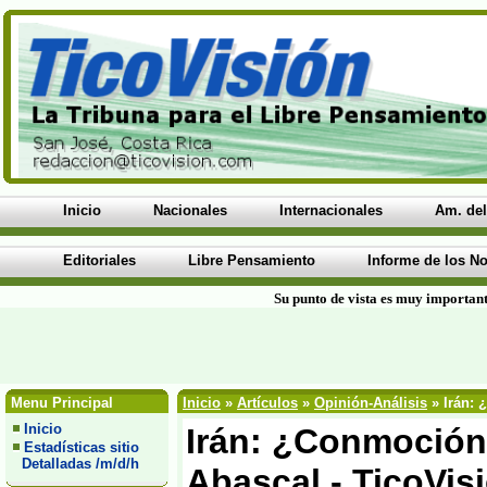
Inicio
Nacionales
Internacionales
Am. del
Editoriales
Libre Pensamiento
Informe de los No
Su punto de vista es muy important
Menu Principal
Inicio
»
Artículos
»
Opinión-Análisis
» Irán: 
Inicio
Irán: ¿Conmoción
Estadísticas sitio
Detalladas /m/d/h
Abascal - TicoVis