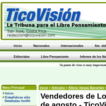
Inicio
Nacionales
Internacionales
Am. del
Editoriales
Libre Pensamiento
Informe de los No
Su punto de vista es muy important
Menu Principal
Inicio
»
Artículos
»
Albino Vargas Barrantes
»
Inicio
Vendedores de Lot
Estadísticas sitio
Detalladas /m/d/h
de agosto - TicoV