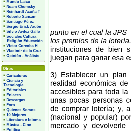
Mundo Laico
Noam Chomsky
Reinhardt Acuña T
Roberto Sancam
Santiago Pérez
Sergio Erick Ardón
punto en el cual la JPS
Silvio Avilez Gallo
Sociales Cultura
los premios de la lotería
Religión Educación
Víctor Corcoba H
instituciones de bien 
Vladimir de la Cruz
Opinión - Análisis
juegan para ganar esa es
Otros
3) Establecer un plan
Caricaturas
Ciencia y
realidad económica de 
Tecnología
accesibles para toda l
Editoriales
Enlaces
unas pocas personas co
Descargas
Foro
de comprar lotería; y, 
Quienes Somos
10 Mejores
(nacional y popular) po
Literatura e Idioma
mercado y devolverle l
Música - Cine
Política