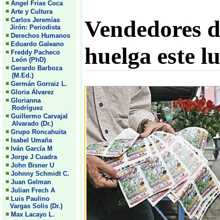
Angel Frias Coca
Arte y Cultura
Vendedores de
Carlos Jeremías
Jirón: Periodista
Derechos Humanos
Eduardo Galeano
huelga este l
Freddy Pacheco
León (PhD)
Gerardo Barboza
(M.Ed.)
Germán Gorraiz L.
Gloria Álvarez
Glorianna
Rodríguez
Guillermo Carvajal
Alvarado (Dr.)
Grupo Roncahuita
Isabel Umaña
Iván García M
Jorge J Cuadra
John Bisner U
Johnny Schmidt C.
Juan Gelman
Julian Frech A
Luis Paulino
Vargas Solis (Dr.)
Max Lacayo L.