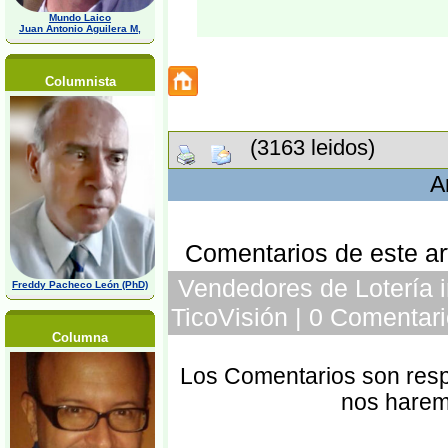
Mundo Laico
Juan Antonio Aguilera M,
Columnista
(3163 leidos)
A
Comentarios de este art
Vendedores de Lotería i
Freddy Pacheco León (PhD)
TicoVisión | 0 Comentari
Columna
Los Comentarios son respo
nos harem