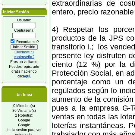
extraordinarias de co
entero, precio razonable
Iniciar Sesión
Usuario:
4) Respetar los porce
Contraseña:
productos de la JPS com
Recordarme?
transitorio i.; los vende
Olvidaste tu
presente ley disfruten 
contraseña?
Eres un visitante.
ciento (12 %) por la d
Puedes registrarte
Protección Social, en a
gratis haciendo
clic
aquí
.
porcentaje como un d
regulados según lo indi
En linea
aumento de la comisión
0 Miembro(s)
pues a la empresa G-T
30 Visitante(s)
ventas en todas las lot
2 Robot(s):
Google
loterías instantáneas. P
Google
Inicia sesión para ver
trabajador con más años
quien está.