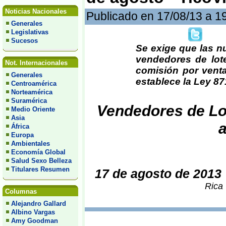
Noticias Nacionales
Publicado en 17/08/13 a 1
Generales
Legislativas
Sucesos
Se exige que las n
vendedores de lot
Not. Internacionales
comisión por vent
Generales
establece la Ley 871
Centroamérica
Norteamérica
Suramérica
Vendedores de Lot
Medio Oriente
Asia
África
Europa
Ambientales
Economía Global
Salud Sexo Belleza
Titulares Resumen
17 de agosto de 2013
Rica 
Columnas
Alejandro Gallard
Albino Vargas
Amy Goodman