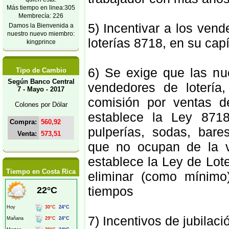
Más tiempo en linea:305
Membrecía: 226
5) Incentivar a los vend
Damos la Bienvenida a
nuestro nuevo miembro:
loterías 8718, en su capí
kingprince
6) Se exige que las nu
Tipo de Cambio
Según Banco Central
vendedores de loterí
7 - Mayo - 2017
comisión por ventas 
Colones por Dólar
establece la Ley 8718
Compra:
560,92
pulperías, sodas, bares
Venta:
573,51
que no ocupan de la 
establece la Ley de Lote
Tiempo en Costa Rica
eliminar (como mínimo
tiempos
7) Incentivos de jubilac