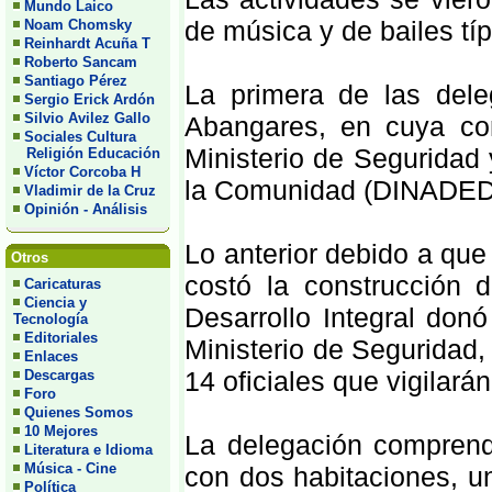
Mundo Laico
de música y de bailes típ
Noam Chomsky
Reinhardt Acuña T
Roberto Sancam
Santiago Pérez
La primera de las del
Sergio Erick Ardón
Silvio Avilez Gallo
Abangares, en cuya con
Sociales Cultura
Ministerio de Seguridad 
Religión Educación
Víctor Corcoba H
la Comunidad (DINADED
Vladimir de la Cruz
Opinión - Análisis
Lo anterior debido a que
Otros
costó la construcción 
Caricaturas
Ciencia y
Desarrollo Integral don
Tecnología
Editoriales
Ministerio de Seguridad,
Enlaces
14 oficiales que vigilará
Descargas
Foro
Quienes Somos
10 Mejores
La delegación compren
Literatura e Idioma
Música - Cine
con dos habitaciones, un
Política