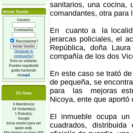
sanitarios, una cocina, 
comandantes, otra para l
Iniciar Sesión
Usuario:
En cuanto a la locali
Contraseña:
jerarcas policiales, el a
Recordarme?
República, doña Laura 
Olvidaste tu
compañía de los dos Vic
contraseña?
Eres un visitante.
Puedes registrarte
gratis haciendo
En este caso se trató d
clic
aquí
.
de pequeña, se encontrab
para las mejoras est
En linea
Nicoya, ente que aportó 
0 Miembro(s)
24 Visitante(s)
1 Robot(s):
El inmueble ocupa un
Google
cuadrados, distribuid
Inicia sesión para ver
quien está.
Más tiempo en linea:305