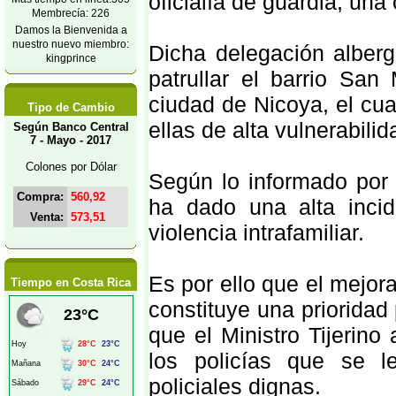
oficialía de guardia, una 
Membrecía: 226
Damos la Bienvenida a
nuestro nuevo miembro:
Dicha delegación alberg
kingprince
patrullar el barrio San
ciudad de Nicoya, el cu
Tipo de Cambio
ellas de alta vulnerabilid
Según Banco Central
7 - Mayo - 2017
Colones por Dólar
Según lo informado por l
Compra:
560,92
ha dado una alta inci
Venta:
573,51
violencia intrafamiliar.
Es por ello que el mejo
Tiempo en Costa Rica
constituye una prioridad 
que el Ministro Tijerin
los policías que se l
policiales dignas.