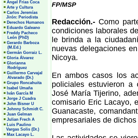
Angel Frias Coca
FP/MSP
Arte y Cultura
Carlos Jeremías
Jirón: Periodista
Redacción.-
Como parte
Derechos Humanos
Eduardo Galeano
condiciones laborales de
Freddy Pacheco
León (PhD)
le brinda a la ciudadan
Gerardo Barboza
nuevas delegaciones en
(M.Ed.)
Germán Gorraiz L.
Nicoya.
Gloria Álvarez
Glorianna
Rodríguez
Guillermo Carvajal
En ambos casos los act
Alvarado (Dr.)
policiales estuvieron a
Grupo Roncahuita
Isabel Umaña
José María Tijerino, ade
Iván García M
Jorge J Cuadra
comisario Eric Lacayo, e
John Bisner U
Johnny Schmidt C.
Guanacaste, comandant
Juan Gelman
empresariales de dichos
Julian Frech A
Luis Paulino
Vargas Solis (Dr.)
Max Lacayo L.
Las actividades se vier