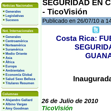
SEGURIDAD EN 
Noticias Nacionales
- TicoVisión
Generales
Legislativas
Publicado en 26/07/10 a 1
Sucesos
Not. Internacionales
Costa Rica: 
Generales
Centroamérica
SEGURID
Norteamérica
Suramérica
GUANAC
Medio Oriente
Asia
África
Europa
Ambientales
Economía Global
Inaugurad
Salud Sexo Belleza
Titulares Resumen
Columnas
26 de Julio de 2010
Alejandro Gallard
Albino Vargas
TicoVisión
Amy Goodman