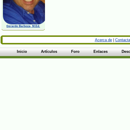
Gerardo Barboza, M.Ed.
Acerca de
|
Contacta
Inicio
Artículos
Foro
Enlaces
Desc