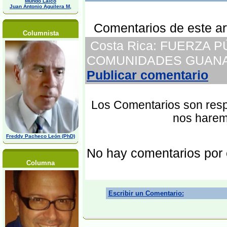
Mundo Laico
Juan Antonio Aguilera M,
Comentarios de este art
Columnista
Costa Rica: FUERZA
COMUNIDADES GUANACAS
Publicar comentario
Los Comentarios son respo
nos harem
Freddy Pacheco León (PhD)
No hay comentarios por
Columna
Escribir un Comentario: