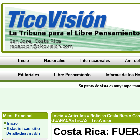
Inicio
Nacionales
Internacionales
Am. del
Editoriales
Libre Pensamiento
Informe de los No
Su punto de vista es muy important
Menu Principal
Inicio
»
Artículos
»
Noticias Costa Rica
» Cos
GUANACASTECAS - TicoVisión
Inicio
Costa Rica: FU
Estadísticas sitio
Detalladas /m/d/h