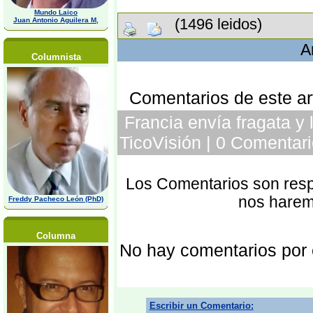
Mundo Laico
(1496 leidos)
Juan Antonio Aguilera M,
A
Columnista
Comentarios de este art
Francia envía fragata y l
TicoVisión | 0 Comentari
Los Comentarios son respo
nos harem
Freddy Pacheco León (PhD)
Columna
No hay comentarios por
Escribir un Comentario: