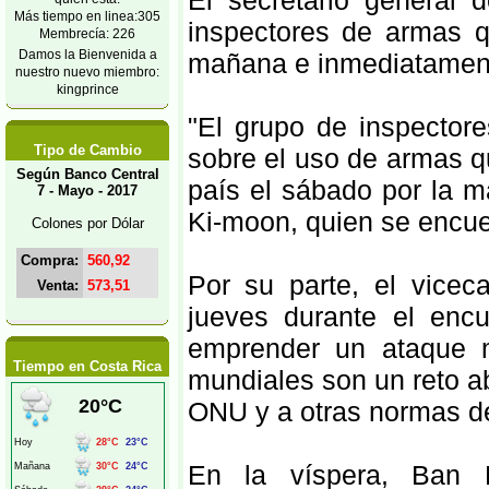
El secretario general
Más tiempo en linea:305
inspectores de armas q
Membrecía: 226
Damos la Bienvenida a
mañana e inmediatamente
nuestro nuevo miembro:
kingprince
"El grupo de inspectore
Tipo de Cambio
sobre el uso de armas 
Según Banco Central
país el sábado por la m
7 - Mayo - 2017
Ki-moon, quien se encue
Colones por Dólar
Compra:
560,92
Por su parte, el viceca
Venta:
573,51
jueves durante el enc
emprender un ataque mi
Tiempo en Costa Rica
mundiales son un reto abi
ONU y a otras normas de 
En la víspera, Ban