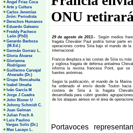
Francia envía
Angel Frias Coca
Arte y Cultura
ONU retirará 
Carlos Jeremías
Jirón: Periodista
Derechos Humanos
Eduardo Galeano
Freddy Pacheco
León (PhD)
29 de agosto de 2013.-
Según medios franc
Gerardo Barboza
fragata Chevalier Paul podría tomar parte en
(M.Ed.)
operaciones contra Siria bajo el mando de la 
internacional.
Germán Gorraiz L.
Gloria Álvarez
Francia desplaza a las costas de Siria su má
Glorianna
y sigilosa fragata de defensa antiaérea Cheval
Rodríguez
informa la revista francesa Point, que se 
Guillermo Carvajal
fuentes anónimas.
Alvarado (Dr.)
Grupo Roncahuita
Según la publicación, el mando de la Marina
Isabel Umaña
ha ordenado el envío desde Toulon hacia
Iván García M
costera de Siria a la fragata Chevali
Jorge J Cuadra
desarrollada para cubrir grandes agrupacione
de los ataques aéreos en el área de operacione
John Bisner U
Johnny Schmidt C.
Juan Gelman
Julian Frech A
Luis Paulino
Vargas Solis (Dr.)
Portavoces representa
Max Lacayo L.