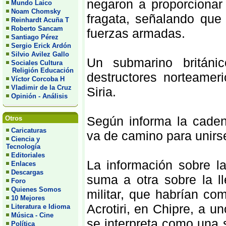
negaron a proporcionar
Mundo Laico
Noam Chomsky
fragata, señalando que 
Reinhardt Acuña T
Roberto Sancam
fuerzas armadas.
Santiago Pérez
Sergio Erick Ardón
Silvio Avilez Gallo
Un submarino britán
Sociales Cultura
Religión Educación
destructores norteame
Víctor Corcoba H
Vladimir de la Cruz
Siria.
Opinión - Análisis
Según informa la caden
Otros
Caricaturas
va de camino para unir
Ciencia y
Tecnología
Editoriales
La información sobre l
Enlaces
Descargas
suma a otra sobre la l
Foro
Quienes Somos
militar, que habrían co
10 Mejores
Acrotiri, en Chipre, a u
Literatura e Idioma
Música - Cine
se interpreta como una 
Política