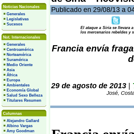
Noticias Nacionales
Publicado en 29/08/13 a 0
Generales
Legislativas
Sucesos
El ataque a Siria se llevara
los mercenarios rebeldes y s
Not. Internacionales
Generales
Francia envía fraga
Centroamérica
Norteamérica
d
Suramérica
Medio Oriente
Asia
África
Europa
29 de agosto de 2013
|
Ambientales
Economía Global
José, Costa
Salud Sexo Belleza
Titulares Resumen
Columnas
Alejandro Gallard
Albino Vargas
Amy Goodman