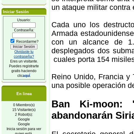
un ataque militar contra
Iniciar Sesión
Usuario:
Cada uno los destruct
Contraseña:
Armada estadounidense
con un alcance de 1.
Recordarme?
desplegados dos submar
Olvidaste tu
contraseña?
cuales porta 154 misile
Eres un visitante.
Puedes registrarte
gratis haciendo
Reino Unido, Francia y
clic
aquí
.
una posible operación de
En linea
Ban Ki-moon: 
0 Miembro(s)
15 Visitante(s)
abandonarán Siri
2 Robot(s):
Google
Google
Inicia sesión para ver
quien está.