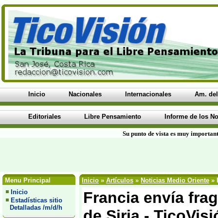
Inicio
Nacionales
Internacionales
Am. del
Editoriales
Libre Pensamiento
Informe de los No
Su punto de vista es muy important
Menu Principal
Inicio
»
Artículos
»
Noticias Medio Oriente
» 
Inicio
Francia envía frag
Estadísticas sitio
Detalladas /m/d/h
de Siria - TicoVis