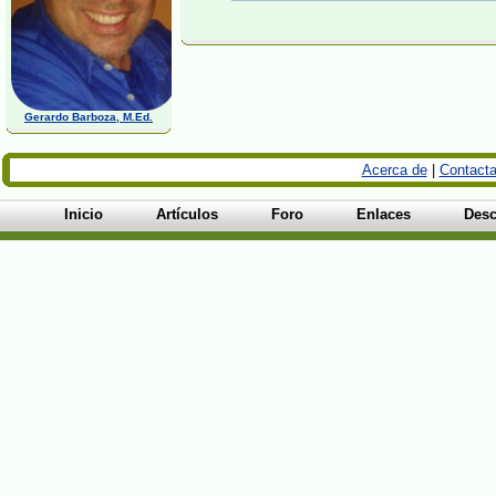
Gerardo Barboza, M.Ed.
Acerca de
|
Contacta
Inicio
Artículos
Foro
Enlaces
Desc