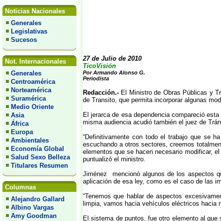
Noticias Nacionales
Generales
Legislativas
Sucesos
27 de Julio de 2010
Not. Internacionales
TicoVisión
Generales
Por Armando Alonso G.
Periodista
Centroamérica
Norteamérica
Redacción.-
El Ministro de Obras Públicas y T
Suramérica
de Transito, que permita incorporar algunas modi
Medio Oriente
El jerarca de esa dependencia compareció esta 
Asia
misma audiencia acudió también el juez de Tráns
África
Europa
“Definitivamente con todo el trabajo que se ha
Ambientales
escuchando a otros sectores, creemos totalment
Economía Global
elementos que se hacen necesario modificar, el
Salud Sexo Belleza
puntualizó el ministro.
Titulares Resumen
Jiménez mencionó algunos de los aspectos que 
aplicación de esa ley, como es el caso de las 
Columnas
“Tenemos que hablar de aspectos excesivament
Alejandro Gallard
limpia, vamos hacia vehículos eléctricos hacia 
Albino Vargas
Amy Goodman
El sistema de puntos, fue otro elemento al que 