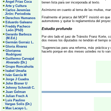
Angel Frias Coca
tienen lista para ser incorporada al texto.
Arte y Cultura
Asímismo en cuanto al tema de las multas, manif
Carlos Jeremías
Jirón: Periodista
Finalmente el jerarca del MOPT insistió en q
Derechos Humanos
automotores y quitar lo reglamentista del proyec
Eduardo Galeano
Freddy Pacheco
Estudio profundo
León (PhD)
Gerardo Barboza
Por otro lado el juez de Tránsito Franz Korte, 
(M.Ed.)
dos meses los diputados no tendrán el tiempo su
Germán Gorraiz L.
Gloria Álvarez
“Sugerencias para una reforma, más práctica y 
Glorianna
hacerlo porque en dos meses ustedes no lo van a
Rodríguez
Guillermo Carvajal
Alvarado (Dr.)
Grupo Roncahuita
Isabel Umaña
Iván García M
Jorge J Cuadra
John Bisner U
Johnny Schmidt C.
Juan Gelman
Julian Frech A
Luis Paulino
Vargas Solis (Dr.)
Max Lacayo L.