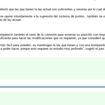
estó que las que tienen la ley actual son suficientes y severas por lo cual 
ue se opone rotundamente a la supresión del sistema de puntos, también s
to de ley actual.
compareció también al seno de la comisión para externar su posición con res
ficiente para hacer las modificaciones que se requieren, ya que consideró q
más fácil para ustedes, es mantengan la ley que tienen y con esa restáurenl
 poder hacer, porque esto requiere un estudio muy profundo”, sugirió el juez