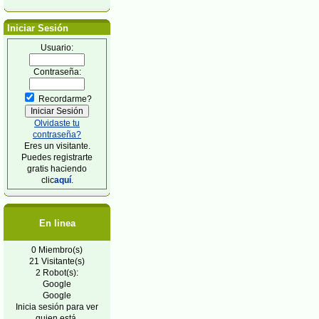
Iniciar Sesión
Usuario:
Contraseña:
Recordarme?
Olvidaste tu
contraseña?
Eres un visitante.
Puedes registrarte
gratis haciendo
clic
aquí
.
En linea
0 Miembro(s)
21 Visitante(s)
2 Robot(s):
Google
Google
Inicia sesión para ver
quien está.