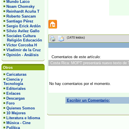
Mundo Laico
Noam Chomsky
Reinhardt Acuña T
Roberto Sancam
Santiago Pérez
Sergio Erick Ardón
Silvio Avilez Gallo
Sociales Cultura
(1470 leidos)
Religión Educación
Víctor Corcoba H
Vladimir de la Cruz
Opinión - Análisis
Comentarios de este artículo:
Costa Rica: MOPT presentará nuevo texto de Tr
Otros
Caricaturas
Ciencia y
Tecnología
No hay comentarios por el momento.
Editoriales
Enlaces
Descargas
Escribir un Comentario:
Foro
Quienes Somos
10 Mejores
Literatura e Idioma
Música - Cine
Política