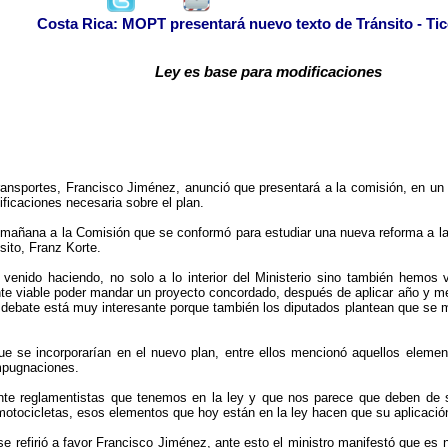
Costa Rica: MOPT presentará nuevo texto de Tránsito - Ti
Ley es base para modificaciones
ransportes, Francisco Jiménez, anunció que presentará a la comisión, en un 
ficaciones necesaria sobre el plan.
mañana a la Comisión que se conformó para estudiar una nueva reforma a la L
ito, Franz Korte.
 venido haciendo, no solo a lo interior del Ministerio sino también hemos
e viable poder mandar un proyecto concordado, después de aplicar año y me
 debate está muy interesante porque también los diputados plantean que se m
se incorporarían en el nuevo plan, entre ellos mencionó aquellos element
impugnaciones.
e reglamentistas que tenemos en la ley y que nos parece que deben de sal
motocicletas, esos elementos que hoy están en la ley hacen que su aplicación
se refirió a favor Francisco Jiménez, ante esto el ministro manifestó que e