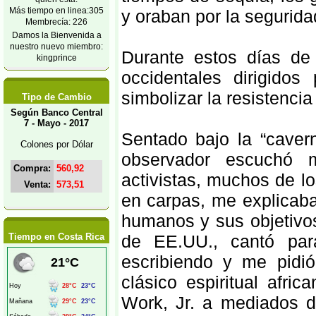
Más tiempo en linea:305
y oraban por la segurida
Membrecía: 226
Damos la Bienvenida a
nuestro nuevo miembro:
Durante estos días d
kingprince
occidentales dirigido
simbolizar la resistenci
Tipo de Cambio
Según Banco Central
7 - Mayo - 2017
Sentado bajo la “caver
Colones por Dólar
observador escuchó m
Compra:
560,92
activistas, muchos de 
Venta:
573,51
en carpas, me explicaba
humanos y sus objetivos.
Tiempo en Costa Rica
de EE.UU., cantó par
escribiendo y me pidi
clásico espiritual afri
Work, Jr. a mediados d