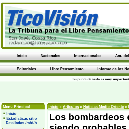
Inicio
Nacionales
Internacionales
Am. del
Editoriales
Libre Pensamiento
Informe de los No
Su punto de vista es muy important
Menu Principal
Inicio
»
Artículos
»
Noticias Medio Oriente
» 
Inicio
Los bombardeos e
Estadísticas sitio
Detalladas /m/d/h
siendo probables 