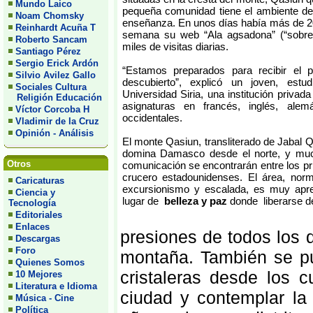
Mundo Laico
pequeña comunidad tiene el ambiente de
Noam Chomsky
enseñanza. En unos días había más de 20
Reinhardt Acuña T
semana su web “Ala agsadona” (“sobre 
Roberto Sancam
miles de visitas diarias.
Santiago Pérez
Sergio Erick Ardón
“Estamos preparados para recibir el 
Silvio Avilez Gallo
descubierto”, explicó un joven, estu
Sociales Cultura
Universidad Siria, una institución privad
Religión Educación
asignaturas en francés, inglés, alem
Víctor Corcoba H
occidentales.
Vladimir de la Cruz
Opinión - Análisis
El monte Qasiun, transliterado de Jabal 
domina Damasco desde el norte, y muc
Otros
comunicación se encontrarán entre los pr
crucero estadounidenses. El área, norm
Caricaturas
excursionismo y escalada, es muy apre
Ciencia y
lugar de
belleza y paz
donde liberarse d
Tecnología
Editoriales
Enlaces
presiones de todos los 
Descargas
Foro
montaña. También se pu
Quienes Somos
cristaleras desde los 
10 Mejores
Literatura e Idioma
ciudad y contemplar l
Música - Cine
Política