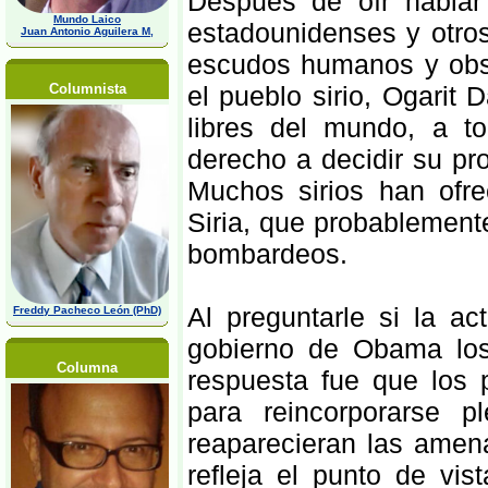
Después de oír hablar
Mundo Laico
estadounidenses y otros
Juan Antonio Aguilera M,
escudos humanos y obse
Columnista
el pueblo sirio, Ogarit
libres del mundo, a t
derecho a decidir su pr
Muchos sirios han ofre
Siria, que probablement
bombardeos.
Al preguntarle si la a
Freddy Pacheco León (PhD)
gobierno de Obama los
Columna
respuesta fue que los p
para reincorporarse 
reaparecieran las ame
refleja el punto de vis