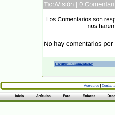
TicoVisión | 0 Comentari
Los Comentarios son respo
nos harem
No hay comentarios por
Escribir un Comentario:
Acerca de
|
Contacta
Inicio
Artículos
Foro
Enlaces
Desc