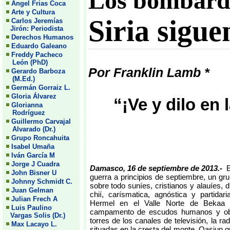
Los bombarde
Angel Frias Coca
Arte y Cultura
Siria sigue
Carlos Jeremías
Jirón: Periodista
Derechos Humanos
Eduardo Galeano
Freddy Pacheco
León (PhD)
Por Franklin Lamb *
Gerardo Barboza
(M.Ed.)
Germán Gorraiz L.
Gloria Álvarez
“¡Ve y dilo en
Glorianna
Rodríguez
Guillermo Carvajal
Alvarado (Dr.)
Grupo Roncahuita
Isabel Umaña
Iván García M
Jorge J Cuadra
Damasco, 16 de septiembre de 2013.-
E
John Bisner U
guerra a principios de septiembre, un gru
Johnny Schmidt C.
sobre todo suníes, cristianos y alauíes, d
Juan Gelman
chií, carísmatica, agnóstica y partidar
Julian Frech A
Hermel en el Valle Norte de Bekaa e
Luis Paulino
campamento de escudos humanos y obs
Vargas Solis (Dr.)
torres de los canales de televisión, la ra
Max Lacayo L.
situadas en la cresta del monte, Qasiun 