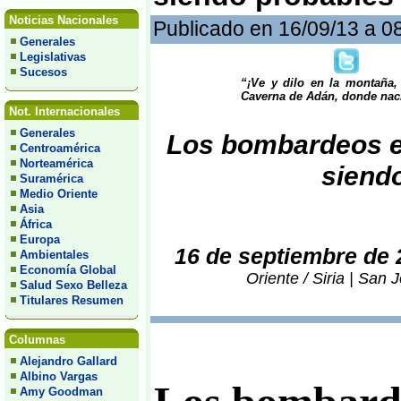
Noticias Nacionales
Publicado en 16/09/13 a 0
Generales
Legislativas
Sucesos
“¡Ve y dilo en la montaña,
Caverna de Adán, donde nació
Not. Internacionales
Generales
Los bombardeos e
Centroamérica
Norteamérica
siend
Suramérica
Medio Oriente
Asia
África
Europa
16 de septiembre de 
Ambientales
Economía Global
Oriente / Siria | San
Salud Sexo Belleza
Titulares Resumen
Columnas
Alejandro Gallard
Albino Vargas
Amy Goodman