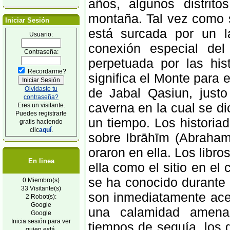
años, algunos distrit
montaña. Tal vez como s
Iniciar Sesión
está surcada por un l
Usuario:
conexión especial de
Contraseña:
perpetuada por las his
Recordarme?
significa el Monte para e
Olvidaste tu
de Jabal Qasiun, just
contraseña?
caverna en la cual se d
Eres un visitante.
Puedes registrarte
un tiempo. Los historia
gratis haciendo
clic
aquí
.
sobre Ibrāhīm (Abraham
oraron en ella. Los lib
En linea
ella como el sitio en el
se ha conocido durante 
0 Miembro(s)
33 Visitante(s)
son inmediatamente acep
2 Robot(s):
Google
una calamidad amenaz
Google
Inicia sesión para ver
tiempos de sequía, los
quien está.