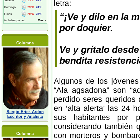
letra:
“¡Ve y dilo en la 
por doquier.
Columna
Ve y grítalo desd
bendita resistenci
Algunos de los jóvenes
“Ala agsadona” son “a
perdido seres queridos 
en ‘alta alerta’ las 24
Sergio Erick Ardón
sus habitantes por p
Escritor y Analista
considerando también q
con morteros y bombard
Columna