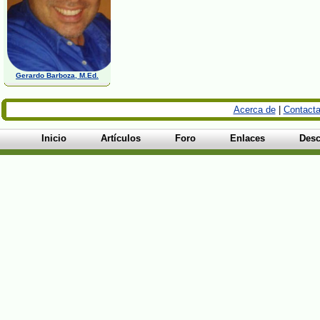
Gerardo Barboza, M.Ed.
Acerca de
|
Contacta
Inicio
Artículos
Foro
Enlaces
Desc