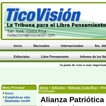
Inicio
Nacionales
Internacionales
Am. del
Editoriales
Libre Pensamiento
Informe de los No
Su punto de vista es muy important
Menu Principal
Inicio
»
Artículos
»
Noticias Costa Rica
» Alia
TicoVisión
Inicio
Alianza Patriótic
Estadísticas sitio
Detalladas /m/d/h