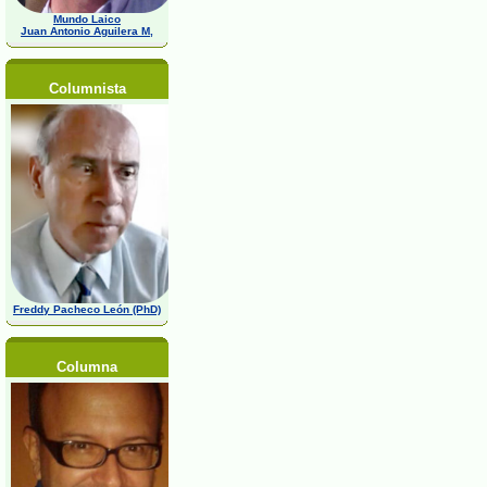
Mundo Laico
Juan Antonio Aguilera M,
Columnista
Freddy Pacheco León (PhD)
Columna