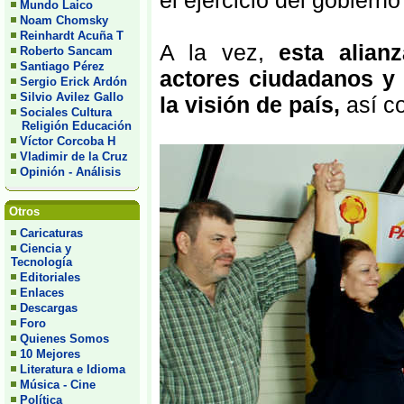
el ejercicio del gobiern
Mundo Laico
Noam Chomsky
Reinhardt Acuña T
A la vez,
esta alian
Roberto Sancam
Santiago Pérez
actores ciudadanos y
Sergio Erick Ardón
Silvio Avilez Gallo
la visión de país,
así co
Sociales Cultura
Religión Educación
Víctor Corcoba H
Vladimir de la Cruz
Opinión - Análisis
Otros
Caricaturas
Ciencia y
Tecnología
Editoriales
Enlaces
Descargas
Foro
Quienes Somos
10 Mejores
Literatura e Idioma
Música - Cine
Política