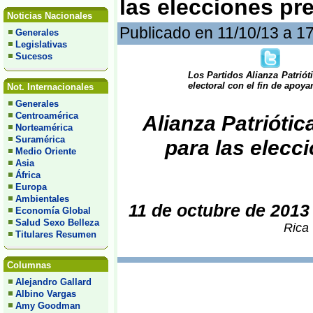
las elecciones pre
Noticias Nacionales
Publicado en 11/10/13 a 1
Generales
Legislativas
Sucesos
Los Partidos Alianza Patrió
electoral con el fin de apoya
Not. Internacionales
Generales
Centroamérica
Alianza Patriótic
Norteamérica
Suramérica
para las elecc
Medio Oriente
Asia
África
Europa
Ambientales
11 de octubre de 2013
Economía Global
Salud Sexo Belleza
Rica 
Titulares Resumen
Columnas
Alejandro Gallard
Albino Vargas
Amy Goodman