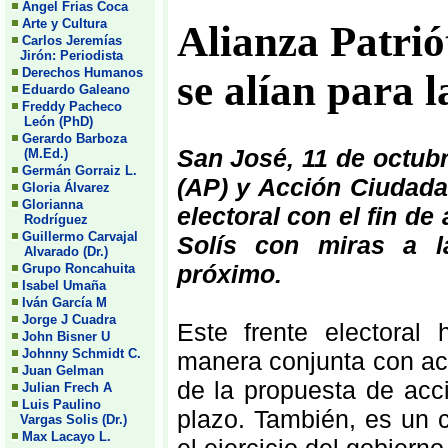
Angel Frias Coca
Arte y Cultura
Alianza Patri
Carlos Jeremías
Jirón: Periodista
Derechos Humanos
se alían para l
Eduardo Galeano
Freddy Pacheco
León (PhD)
Gerardo Barboza
San José, 11 de octub
(M.Ed.)
Germán Gorraiz L.
(AP) y Acción Ciudada
Gloria Álvarez
Glorianna
electoral con el fin d
Rodríguez
Guillermo Carvajal
Solís con miras a la
Alvarado (Dr.)
próximo.
Grupo Roncahuita
Isabel Umaña
Iván García M
Jorge J Cuadra
Este frente electoral
John Bisner U
Johnny Schmidt C.
manera conjunta con acto
Juan Gelman
de la propuesta de acc
Julian Frech A
Luis Paulino
plazo. También, es un c
Vargas Solis (Dr.)
Max Lacayo L.