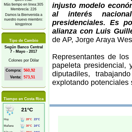
injusto modelo económ
Más tiempo en linea:305
Membrecía: 226
al interés nacion
Damos la Bienvenida a
nuestro nuevo miembro:
presidenciales. Es p
kingprince
alianza con Luis Guil
de AP, Jorge Araya Wes
Tipo de Cambio
Según Banco Central
7 - Mayo - 2017
Representantes de los 
Colones por Dólar
papeleta presidencial,
Compra:
560,92
diputadiles, trabaja
Venta:
573,51
explotando potenciales s
Tiempo en Costa Rica