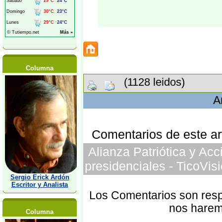
Columna
(1128 leidos)
A
Comentarios de este art
Alianza Patriótica y Acc
presidenciales - TicoVis
Sergio Erick Ardón
Escritor y Analista
Los Comentarios son respo
nos harem
Columna