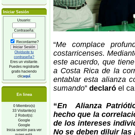
Iniciar Sesión
Usuario:
Contraseña:
Recordarme?
“
Me complace profun
costarricenses. Mediant
Olvidaste tu
contraseña?
este acuerdo, que tiene 
Eres un visitante.
Puedes registrarte
a Costa Rica de la cor
gratis haciendo
clic
aquí
.
entablar esta alianza 
sumando
”
declaró
el ca
En linea
“
En Alianza Patrióti
0 Miembro(s)
33 Visitante(s)
hecho que la correlaci
2 Robot(s):
Google
de los intereses indivi
Google
No se deben diluir las 
Inicia sesión para ver
quien está.