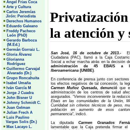
Angel Frias Coca
Arte y Cultura
Privatización
Carlos Jeremías
Jirón: Periodista
Derechos Humanos
Eduardo Galeano
la atención y
Freddy Pacheco
León (PhD)
Gerardo Barboza
(M.Ed.)
Germán Gorraiz L.
San José, 16 de octubre de 2013.-
E
Gloria Álvarez
Ciudadana (PAC), llamó a la Caja Costarri
Glorianna
Social a echar marcha atrás en la decisión 
Rodríguez
administración de 45 EBAIS a
Guillermo Carvajal
Iberoamericana
(UNIBE)
.
Alvarado (Dr.)
Grupo Roncahuita
En conferencia de prensa junto con sectores
Isabel Umaña
los efectos negativos de tal concesión, la leg
Iván García M
Carmen Muñoz Quesada
, denunció
que el
administración de los centros de salud afec
Jorge J Cuadra
asegurados. “
Vemos inconveniente la reducci
John Bisner U
Ebais en las comunidades de la Unión, 
Johnny Schmidt C.
Curridabat sin criterios técnicos de peso, muy
Juan Gelman
población en aumento de esos cantone
Julian Frech A
permanencia
”, indicó.
Luis Paulino
Vargas Solis (Dr.)
La diputada
Carmen Granados Ferná
Max Lacayo L.
lamentable que la Caja pretenda firmar el