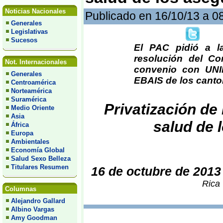
Noticias Nacionales
Publicado en 16/10/13 a 0
Generales
Legislativas
Sucesos
El PAC pidió a l
resolución del Co
Not. Internacionales
convenio con UNIB
Generales
EBAIS de los canto
Centroamérica
Norteamérica
Suramérica
Privatización de
Medio Oriente
Asia
salud de 
África
Europa
Ambientales
Economía Global
Salud Sexo Belleza
Titulares Resumen
16 de octubre de 2013
Rica 
Columnas
Alejandro Gallard
Albino Vargas
Amy Goodman