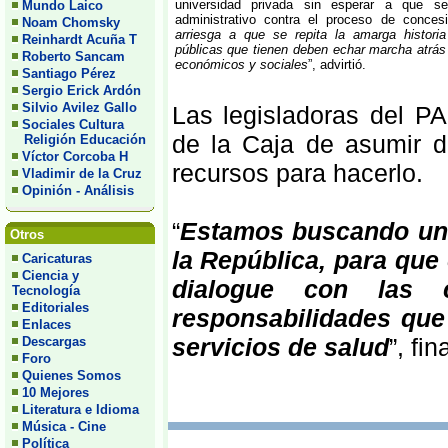
universidad privada sin esperar a que se
Mundo Laico
administrativo contra el proceso de concesi
Noam Chomsky
arriesga a que se repita la amarga histori
Reinhardt Acuña T
públicas que tienen deben echar marcha atrás
Roberto Sancam
económicos y sociales
”, advirtió.
Santiago Pérez
Sergio Erick Ardón
Silvio Avilez Gallo
Las legisladoras del P
Sociales Cultura
de la Caja de asumir d
Religión Educación
Víctor Corcoba H
recursos para hacerlo.
Vladimir de la Cruz
Opinión - Análisis
“
Estamos buscando un 
Otros
la República, para que
Caricaturas
Ciencia y
dialogue con las 
Tecnología
Editoriales
responsabilidades que
Enlaces
servicios de salud
”, fi
Descargas
Foro
Quienes Somos
10 Mejores
Literatura e Idioma
Música - Cine
Política