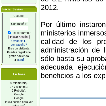
2012.
Iniciar Sesión
Usuario:
Por último instaro
Contraseña:
ministerios inmersos
Recordarme?
calidad de los pr
Olvidaste tu
contraseña?
administración de 
Eres un visitante.
Puedes registrarte
gratis haciendo
sólo basta su aprob
clic
aquí
.
adecuada ejecució
beneficios a los exp
En linea
0 Miembro(s)
27 Visitante(s)
2 Robot(s):
Google
Google
Inicia sesión para ver
quien está.