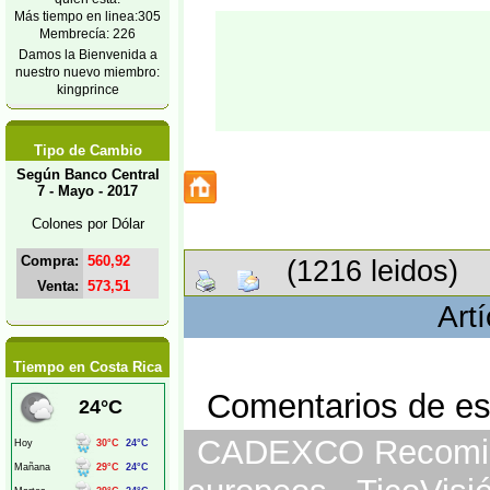
Más tiempo en linea:305
Membrecía: 226
Damos la Bienvenida a
nuestro nuevo miembro:
kingprince
Tipo de Cambio
Según Banco Central
7 - Mayo - 2017
Colones por Dólar
Compra:
560,92
(1216 leidos)
Venta:
573,51
Art
Tiempo en Costa Rica
Comentarios de est
CADEXCO Recomiend