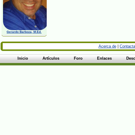
Gerardo Barboza, M.Ed.
Acerca de
|
Contacta
Inicio
Artículos
Foro
Enlaces
Desc