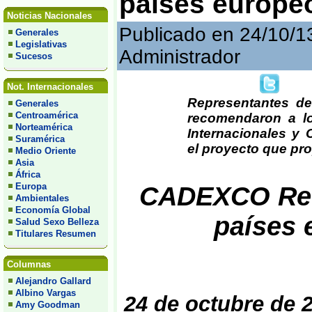
países europeo
Noticias Nacionales
Publicado en 24/10/1
Generales
Legislativas
Administrador
Sucesos
Not. Internacionales
Representantes de
Generales
Centroamérica
recomendaron a lo
Norteamérica
Internacionales y 
Suramérica
el proyecto que pro
Medio Oriente
Asia
África
Europa
CADEXCO Reco
Ambientales
Economía Global
países 
Salud Sexo Belleza
Titulares Resumen
Columnas
Alejandro Gallard
Albino Vargas
24 de octubre de 
Amy Goodman