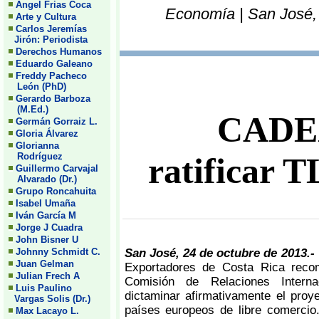
Angel Frias Coca
Economía | San José, 
Arte y Cultura
Carlos Jeremías
Jirón: Periodista
Derechos Humanos
Eduardo Galeano
Freddy Pacheco
León (PhD)
Gerardo Barboza
(M.Ed.)
CADE
Germán Gorraiz L.
Gloria Álvarez
Glorianna
Rodríguez
ratificar 
Guillermo Carvajal
Alvarado (Dr.)
Grupo Roncahuita
Isabel Umaña
Iván García M
Jorge J Cuadra
John Bisner U
Johnny Schmidt C.
San José, 24 de octubre de 2013.
Juan Gelman
Exportadores de Costa Rica reco
Julian Frech A
Comisión de Relaciones Interna
Luis Paulino
dictaminar afirmativamente el pro
Vargas Solis (Dr.)
países europeos de libre comercio
Max Lacayo L.