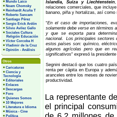
Mundo Laico
Islandia, Suiza y Liechtenstein
Noam Chomsky
relaciones comerciales, que incluy
Reinhardt Acuña T
banano, piña y hortalizas, así como
Roberto Sancam
Santiago Pérez
“
En el caso de importaciones, eva
Sergio Erick Ardón
solamente debe verse en términos a
Silvio Avilez Gallo
Sociales Cultura
y que se exporta para determina
Religión Educación
nacional. Los principales sectores
Víctor Corcoba H
estos países son: químico, eléctri
Vladimir de la Cruz
algunos agrícolas pero que en re
Opinión - Análisis
significativos
” expresó la president
Otros
Segnini destacó que los cuatro paí
Caricaturas
renta per cápita en Europa y ademá
Ciencia y
aranceles entre los meses de novi
Tecnología
productividad.
Editoriales
Enlaces
Descargas
Foro
La representante 
Quienes Somos
10 Mejores
el principal consum
Literatura e Idioma
Música - Cine
de 6.2 millones de 
Política