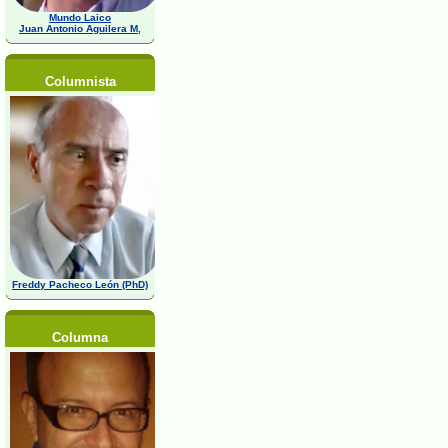
Mundo Laico
Juan Antonio Aguilera M,
Columnista
Freddy Pacheco León (PhD)
Columna