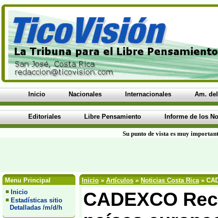
Inicio
Nacionales
Internacionales
Am. del
Editoriales
Libre Pensamiento
Informe de los No
Su punto de vista es muy important
Menu Principal
Inicio
»
Artículos
»
Noticias Costa Rica
» CAD
Inicio
CADEXCO Recom
Estadísticas sitio
Detalladas /m/d/h