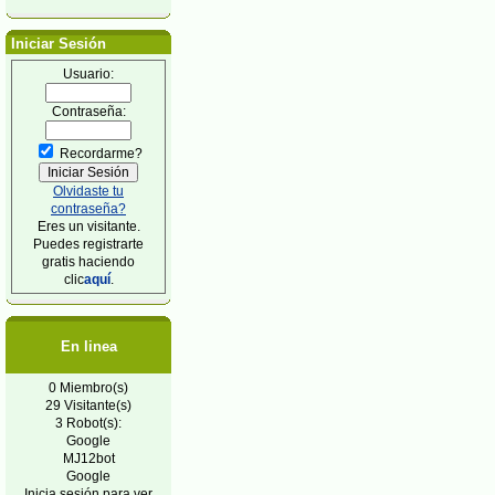
Iniciar Sesión
Usuario:
Contraseña:
Recordarme?
Olvidaste tu
contraseña?
Eres un visitante.
Puedes registrarte
gratis haciendo
clic
aquí
.
En linea
0 Miembro(s)
29 Visitante(s)
3 Robot(s):
Google
MJ12bot
Google
Inicia sesión para ver