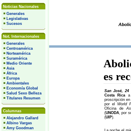
Noticias Nacionales
Generales
Legislativas
Sucesos
Abolic
Not. Internacionales
Generales
Centroamérica
Norteamérica
Suramérica
Aboli
Medio Oriente
Asia
es re
África
Europa
Ambientales
Economía Global
San José, 24
Salud Sexo Belleza
Costa Rica
a 
Titulares Resumen
proscripción en
por el
World F
Oficina de
As
Columnas
(
UNODA
, por s
(
UIP
).
Alejandro Gallard
Albino Vargas
Amy Goodman
La noche el mi