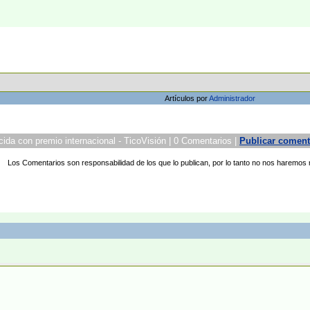
Artículos por
Administrador
cida con premio internacional - TicoVisión | 0 Comentarios |
Publicar coment
Los Comentarios son responsabilidad de los que lo publican, por lo tanto no nos haremos