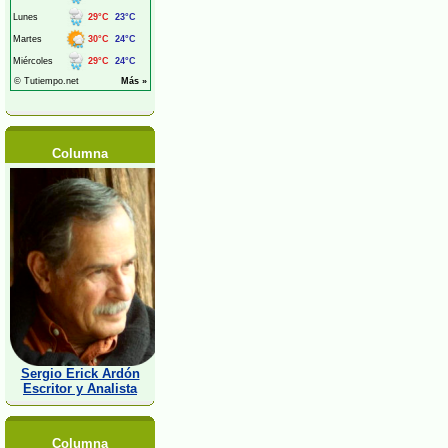
Columna
Sergio Erick Ardón
Escritor y Analista
Columna