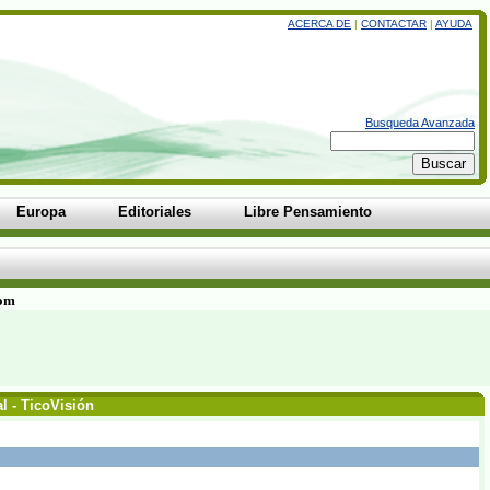
ACERCA DE
|
CONTACTAR
|
AYUDA
Busqueda Avanzada
Europa
Editoriales
Libre Pensamiento
com
l - TicoVisión