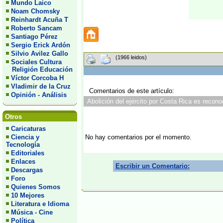
Mundo Laico
Noam Chomsky
Reinhardt Acuña T
Roberto Sancam
Santiago Pérez
Sergio Erick Ardón
Silvio Avilez Gallo
(1966 leidos)
Sociales Cultura
Religión Educación
Víctor Corcoba H
Vladimir de la Cruz
Comentarios de este artículo:
Opinión - Análisis
Abolición del ejército por Costa Rica es recono
Otros
Caricaturas
Ciencia y
No hay comentarios por el momento.
Tecnología
Editoriales
Enlaces
Escribir un Comentario:
Descargas
Foro
Quienes Somos
10 Mejores
Literatura e Idioma
Música - Cine
Política