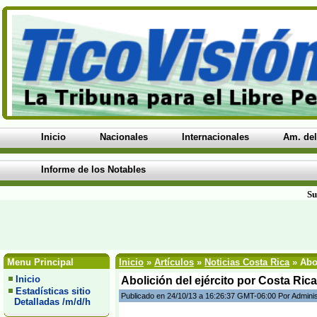
Inicio
Nacionales
Internacionales
Am. del
Informe de los Notables
Su
Menu Principal
Inicio
»
Artículos
»
Noticias Costa Rica
» Abol
Inicio
Abolición del ejército por Costa Ric
Estadísticas sitio
Publicado en 24/10/13 a 16:26:37 GMT-06:00 Por Admini
Detalladas /m/d/h