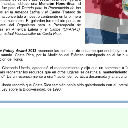
 finalistas, obtuvo una
Mención Honorífica
. El
l fue para el
Tratado para la Proscripción de las
s en la América Latina y el Caribe
(Tratado de
e ha convertido a nuestro continente en la primera
rmas nucleares. El galardón fue recibido por la ex
neral del Organismo para la
Proscripción de
es en América Latina y el Caribe (OPANAL),
 actual Vicecanciller de Costa Rica
.
e Policy Award
2013
reconoce las políticas de desarme que contribuyen a lo
 mundo. Costa Rica, por la Abolición del Ejército, consignado en el Artícu
ción de Honor.
r, Gioconda Ubeda, agradeció el reconocimiento y dijo que un homenaje a “
aís reorientar los recursos que en otros lugares se destina al mantenimiento
no”. Es un reconocimiento a una “nación democrática desarmada y a la cultura
r Ubeda recordó que Costa Rica también había sido galardonada con el prem
 Ley sobre la Biodiversidad, de 1998.