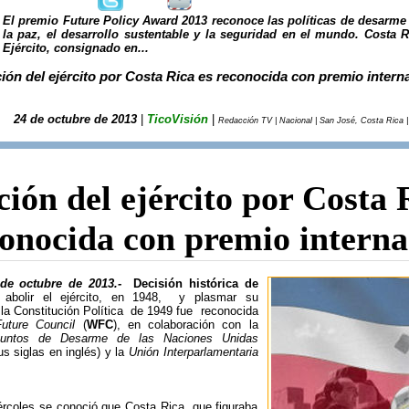
El premio Future Policy Award 2013 reconoce las políticas de desarme
la paz, el desarrollo sustentable y la seguridad en el mundo. Costa R
Ejército, consignado en...
ión del ejército por Costa Rica es reconocida con premio intern
24 de octubre de 2013
|
TicoVisión
|
Redacción TV | Nacional | San José, Costa Rica |
ción del ejército por Costa 
conocida con premio interna
 de octubre de 2013.-
Decisión histórica de
abolir el ejército, en 1948, y plasmar su
 la Constitución Política de 1949 fue reconocida
uture Council
(
WFC
), en colaboración con la
untos de Desarme de las Naciones Unidas
us siglas en inglés) y la
Unión Interparlamentaria
ércoles se conoció que Costa Rica, que figuraba