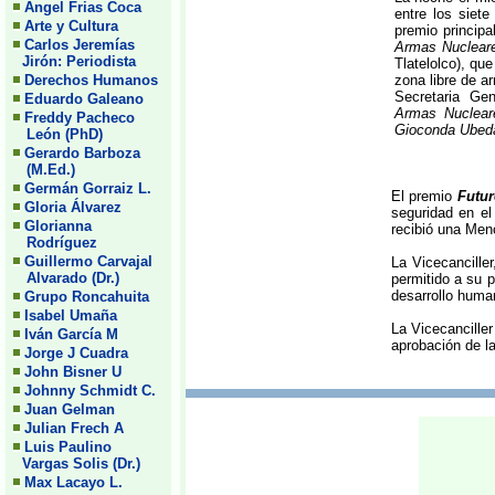
Angel Frias Coca
entre los siete
Arte y Cultura
premio principa
Carlos Jeremías
Armas Nucleare
Jirón: Periodista
Tlatelolco), qu
Derechos Humanos
zona libre de a
Secretaria Ge
Eduardo Galeano
Armas Nuclear
Freddy Pacheco
Gioconda Ubeda,
León (PhD)
Gerardo Barboza
(M.Ed.)
Germán Gorraiz L.
El premio
Futur
Gloria Álvarez
seguridad en el
Glorianna
recibió una Men
Rodríguez
Guillermo Carvajal
La Vicecancille
Alvarado (Dr.)
permitido a su p
desarrollo huma
Grupo Roncahuita
Isabel Umaña
La Vicecancille
Iván García M
aprobación de la
Jorge J Cuadra
John Bisner U
Johnny Schmidt C.
Juan Gelman
Julian Frech A
Luis Paulino
Vargas Solis (Dr.)
Max Lacayo L.