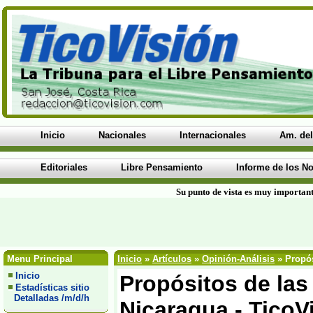
Inicio
Nacionales
Internacionales
Am. del
Editoriales
Libre Pensamiento
Informe de los No
Su punto de vista es muy important
Menu Principal
Inicio
»
Artículos
»
Opinión-Análisis
» Propós
Inicio
Propósitos de las
Estadísticas sitio
Detalladas /m/d/h
Nicaragua - TicoV