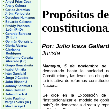
Angel Frias Coca
Arte y Cultura
Propósitos de
Carlos Jeremías
Jirón: Periodista
Derechos Humanos
Eduardo Galeano
constituciona
Freddy Pacheco
León (PhD)
Gerardo Barboza
(M.Ed.)
Germán Gorraiz L.
Por: Julio Icaza Gallar
Gloria Álvarez
Glorianna
Jurista
Rodríguez
Guillermo Carvajal
Alvarado (Dr.)
Grupo Roncahuita
Managua, 5 de noviembre d
Isabel Umaña
demostrado hasta la saciedad n
Iván García M
Constitución y las leyes, es obligat
Jorge J Cuadra
la iniciativa de reformas constituc
John Bisner U
Nacional.
Johnny Schmidt C.
Juan Gelman
Julian Frech A
Se dice en la Exposición de 
Luis Paulino
“institucionalizar el modelo de gob
Vargas Solis (Dr.)
país”; de democracia directa y repre
Max Lacayo L.