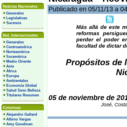
Noticias Nacionales
Publicado en 05/11/13 a 0
Generales
Legislativas
Sucesos
Más allá de este m
reformas persiguen
Not. Internacionales
perder el poder e
Generales
facultad de dictar d
Centroamérica
Norteamérica
Suramérica
Propósitos de 
Medio Oriente
Asia
Ni
África
Europa
Ambientales
Economía Global
Salud Sexo Belleza
Titulares Resumen
05 de noviembre de 20
José, Costa
Columnas
Alejandro Gallard
Albino Vargas
Amy Goodman