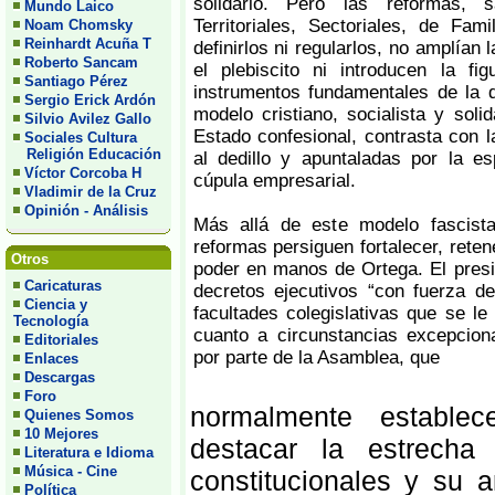
solidario. Pero las reformas, 
Mundo Laico
Territoriales, Sectoriales, de Fa
Noam Chomsky
Reinhardt Acuña T
definirlos ni regularlos, no amplían 
Roberto Sancam
el plebiscito ni introducen la fi
Santiago Pérez
instrumentos fundamentales de la 
Sergio Erick Ardón
modelo cristiano, socialista y soli
Silvio Avilez Gallo
Estado confesional, contrasta con l
Sociales Cultura
Religión Educación
al dedillo y apuntaladas por la es
Víctor Corcoba H
cúpula empresarial.
Vladimir de la Cruz
Opinión - Análisis
Más allá de este modelo fascista
reformas persiguen fortalecer, retene
Otros
poder en manos de Ortega. El presid
Caricaturas
decretos ejecutivos “con fuerza de
Ciencia y
facultades colegislativas que se le 
Tecnología
cuanto a circunstancias excepcion
Editoriales
por parte de la Asamblea, que
Enlaces
Descargas
Foro
normalmente establec
Quienes Somos
10 Mejores
destacar la estrecha 
Literatura e Idioma
Música - Cine
constitucionales y su a
Política