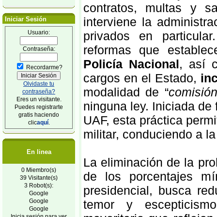
contratos, multas y s
interviene la administr
Iniciar Sesión
Usuario:
privados en particula
reformas que estable
Contraseña:
Policía Nacional
, así 
Recordarme?
cargos en el Estado,
in
Olvidaste tu
modalidad de “
comisión
contraseña?
Eres un visitante.
ninguna ley. Iniciada de
Puedes registrarte
gratis haciendo
UAF, esta práctica permi
clic
aquí
.
militar, conduciendo a la
En linea
La eliminación de la pro
0 Miembro(s)
de los porcentajes mí
39 Visitante(s)
3 Robot(s):
presidencial, busca red
Google
Google
temor y escepticism
Google
Inicia sesión para ver