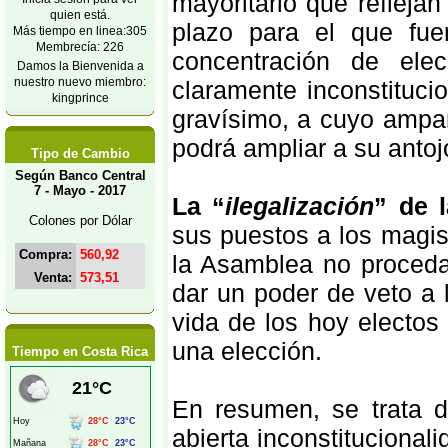
mayoritario que refleja
quien está.
plazo para el que fuer
Más tiempo en linea:305
Membrecía: 226
concentración de ele
Damos la Bienvenida a
nuestro nuevo miembro:
claramente inconstituci
kingprince
gravísimo, a cuyo ampar
podrá ampliar a su antoj
Tipo de Cambio
Según Banco Central
7 - Mayo - 2017
La “
ilegalización
” de l
Colones por Dólar
sus puestos a los magis
Compra:
560,92
la Asamblea no proceda
Venta:
573,51
dar un poder de veto a 
vida de los hoy electos
una elección.
Tiempo en Costa Rica
En resumen, se trata 
abierta inconstituciona