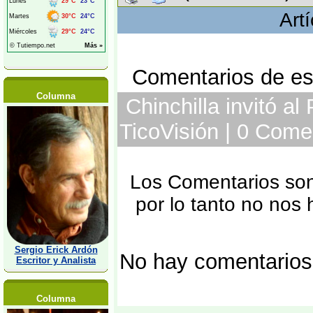
Art
Comentarios de est
Columna
Chinchilla invitó al
TicoVisión | 0 Come
Los Comentarios son 
por lo tanto no nos
Sergio Erick Ardón
No hay comentarios
Escritor y Analista
Columna