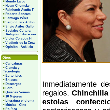
Mundo Laico
Noam Chomsky
Reinhardt Acuña T
Roberto Sancam
Santiago Pérez
Sergio Erick Ardón
Silvio Avilez Gallo
Sociales Cultura
Religión Educación
Víctor Corcoba H
Vladimir de la Cruz
Opinión - Análisis
Otros
Caricaturas
Ciencia y
Tecnología
Editoriales
Enlaces
Inmediatamente de
Descargas
Foro
regalos.
Chinchill
Quienes Somos
10 Mejores
estolas confec
Literatura e Idioma
Música - Cine
Política