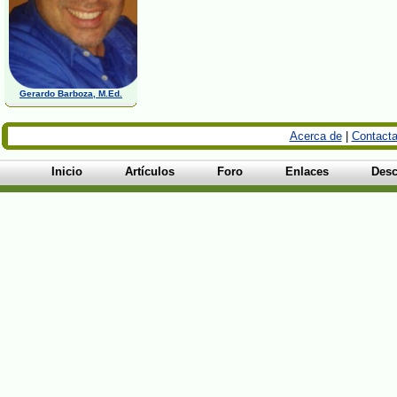
Gerardo Barboza, M.Ed.
Acerca de
|
Contacta
Inicio
Artículos
Foro
Enlaces
Desc