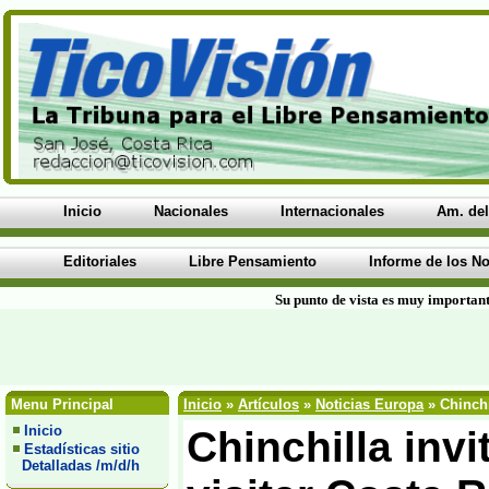
Inicio
Nacionales
Internacionales
Am. del
Editoriales
Libre Pensamiento
Informe de los No
Su punto de vista es muy important
Menu Principal
Inicio
»
Artículos
»
Noticias Europa
» Chinchi
Inicio
Chinchilla invi
Estadísticas sitio
Detalladas /m/d/h