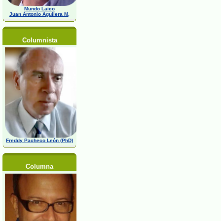
Mundo Laico
Juan Antonio Aguilera M,
Columnista
Freddy Pacheco León (PhD)
Columna