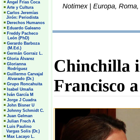
Angel Frias Coca
Notimex | Europa, Roma, I
Arte y Cultura
Carlos Jeremías
Jirón: Periodista
Derechos Humanos
Eduardo Galeano
Freddy Pacheco
León (PhD)
Gerardo Barboza
(M.Ed.)
Germán Gorraiz L.
Gloria Álvarez
Chinchilla 
Glorianna
Rodríguez
Guillermo Carvajal
Francisco a
Alvarado (Dr.)
Grupo Roncahuita
Isabel Umaña
Iván García M
Jorge J Cuadra
John Bisner U
Johnny Schmidt C.
Juan Gelman
Julian Frech A
Luis Paulino
Vargas Solis (Dr.)
Max Lacayo L.