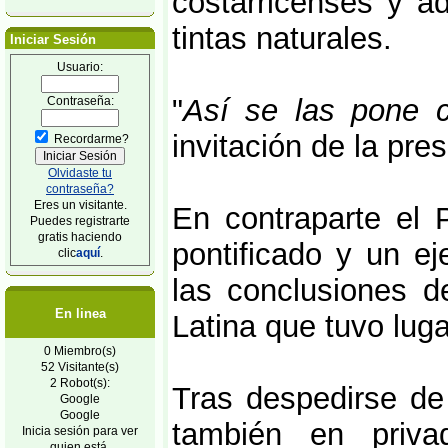
costarricenses y a
tintas naturales.
Iniciar Sesión
Usuario:
"
Así se las pone 
Contraseña:
invitación de la pres
Recordarme?
Olvidaste tu
contraseña?
Eres un visitante.
En contraparte el
Puedes registrarte
gratis haciendo
pontificado y un e
clic
aquí
.
las conclusiones 
En linea
Latina que tuvo lug
0 Miembro(s)
52 Visitante(s)
2 Robot(s):
Tras despedirse de 
Google
Google
también en priva
Inicia sesión para ver
quien está.