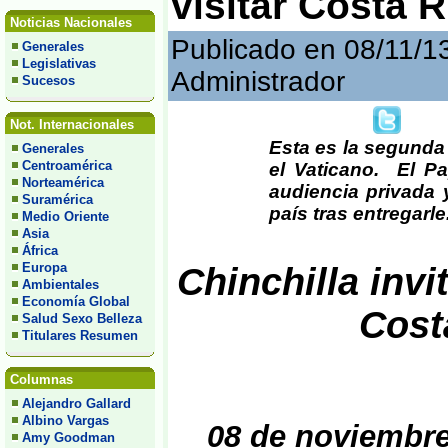
visitar Costa R
Noticias Nacionales
Publicado en 08/11/1
Generales
Legislativas
Administrador
Sucesos
Not. Internacionales
Esta es la segunda 
Generales
Centroamérica
el Vaticano. El Pa
Norteamérica
audiencia privada y
Suramérica
país tras entregarle.
Medio Oriente
Asia
África
Europa
Chinchilla invi
Ambientales
Economía Global
Cost
Salud Sexo Belleza
Titulares Resumen
Columnas
Alejandro Gallard
Albino Vargas
08 de noviembre
Amy Goodman