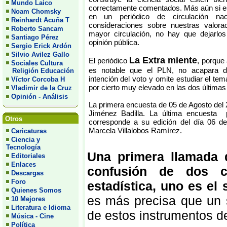
Mundo Laico
correctamente comentados. Más aún si es
Noam Chomsky
en un periódico de circulación n
Reinhardt Acuña T
consideraciones sobre nuestras valor
Roberto Sancam
mayor circulación, no hay que dejarlos
Santiago Pérez
opinión pública.
Sergio Erick Ardón
Silvio Avilez Gallo
La Extra miente
El periódico
, porque
Sociales Cultura
es notable que el PLN, no acapara d
Religión Educación
intención del voto y omite estudiar el tem
Víctor Corcoba H
por cierto muy elevado en las dos última
Vladimir de la Cruz
Opinión - Análisis
La primera encuesta de 05 de Agosto del 
Jiménez Badilla. La última encuesta p
Otros
corresponde a su edición del día 06 de
Marcela Villalobos Ramírez.
Caricaturas
Ciencia y
Tecnología
Una primera llamada d
Editoriales
Enlaces
confusión de dos c
Descargas
Foro
estadística, uno es el
Quienes Somos
es más precisa que un 
10 Mejores
Literatura e Idioma
de estos instrumentos d
Música - Cine
Política