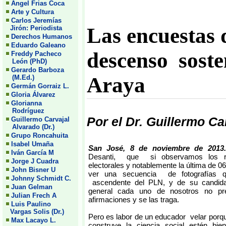
Angel Frias Coca
Arte y Cultura
Carlos Jeremías
Las encuestas 
Jirón: Periodista
Derechos Humanos
Eduardo Galeano
descenso sost
Freddy Pacheco
León (PhD)
Gerardo Barboza
Araya
(M.Ed.)
Germán Gorraiz L.
Gloria Álvarez
Glorianna
Rodríguez
Por el Dr. Guillermo Ca
Guillermo Carvajal
Alvarado (Dr.)
Grupo Roncahuita
Isabel Umaña
San José, 8 de noviembre de 201
Iván García M
Desanti, que si observamos los re
Jorge J Cuadra
electorales y notablemente la última de 0
John Bisner U
ver una secuencia de fotografías q
Johnny Schmidt C.
ascendente del PLN, y de su candid
Juan Gelman
general cada uno de nosotros no pr
Julian Frech A
afirmaciones y se las traga.
Luis Paulino
Vargas Solis (Dr.)
Pero es labor de un educador velar porq
Max Lacayo L.
construye la ciencia social estén bien