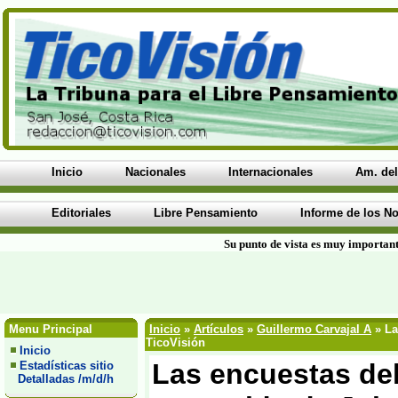
Inicio
Nacionales
Internacionales
Am. del
Editoriales
Libre Pensamiento
Informe de los No
Su punto de vista es muy important
Menu Principal
Inicio
»
Artículos
»
Guillermo Carvajal A
» La
TicoVisión
Inicio
Las encuestas de
Estadísticas sitio
Detalladas /m/d/h