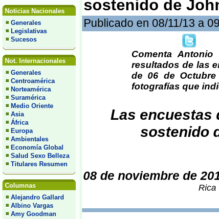
sostenido de John
Noticias Nacionales
Publicado en 08/11/13 a 0
Generales
Legislativas
Sucesos
Comenta Antonio 
Not. Internacionales
resultados de las e
Generales
de 06 de Octubre
Centroamérica
fotografías que indi
Norteamérica
Suramérica
Medio Oriente
Las encuestas 
Asia
África
sostenido 
Europa
Ambientales
Economía Global
Salud Sexo Belleza
Titulares Resumen
08 de noviembre de 20
Columnas
Rica 
Alejandro Gallard
Albino Vargas
Amy Goodman