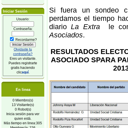
Si fuera un sondeo co
Iniciar Sesión
perdamos el tiempo ha
Usuario:
diario
La Extra
le con
Contraseña:
Asociados
.
Recordarme?
Olvidaste tu
RESULTADOS ELECTO
contraseña?
ASOCIADO SPARA PAR
Eres un visitante.
Puedes registrarte
201
gratis haciendo
clic
aquí
.
En linea
0 Miembro(s)
13 Visitante(s)
0 Robot(s)
Inicia sesión para ver
quien está.
Más tiempo en linea:305
Membrecía: 226