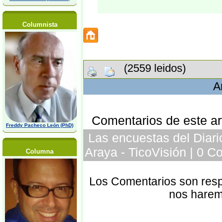
Columnista
(2559 leidos)
A
Comentarios de este art
Freddy Pacheco León (PhD)
Las encuestas del Diar
Araya - TicoVisión | 0 C
Columna
Los Comentarios son respo
nos harem