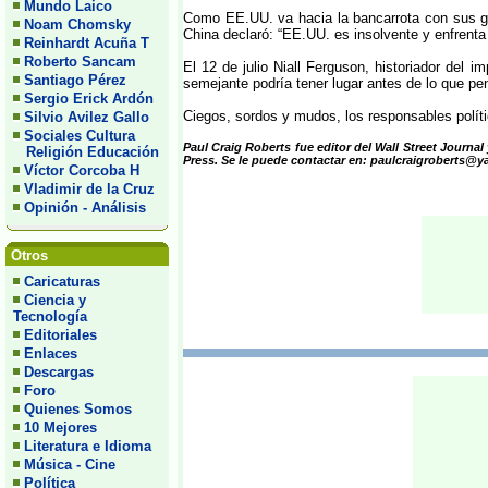
Mundo Laico
Como EE.UU. va hacia la bancarrota con sus guer
Noam Chomsky
China declaró: “EE.UU. es insolvente y enfrent
Reinhardt Acuña T
Roberto Sancam
El 12 de julio Niall Ferguson, historiador del
Santiago Pérez
semejante podría tener lugar antes de lo que p
Sergio Erick Ardón
Ciegos, sordos y mudos, los responsables políti
Silvio Avilez Gallo
Sociales Cultura
Paul Craig Roberts fue editor del Wall Street Journ
Religión Educación
Press. Se le puede contactar en: paulcraigroberts@
Víctor Corcoba H
Vladimir de la Cruz
Opinión - Análisis
Otros
Caricaturas
Ciencia y
Tecnología
Editoriales
Enlaces
Descargas
Foro
Quienes Somos
10 Mejores
Literatura e Idioma
Música - Cine
Política