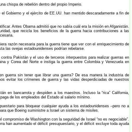
na chispa de rebelión dentro del propio Imperio.
el Gobierno y el ejército de EE.UU. han mentido descaradamente a fin de
tificar. Antes Obama admitió que no sabía cuál era la misión en Afganistán.
ridad, que recicla los beneficios de la guerra hacia contribuciones a las
cesaria.
era razón necesaria para la guerra tiene que ver con el enriquecimiento de
asta las ovejas estadounidenses podrían rebelarse.
contra Pakistán y el uso de terceros interpuestos para realizar guerras en
hina y Corea del Norte e instiga la guerra entre Colombia y Venezuela en
n guerra sin tener que librar una guerra? De esa manera la industria de
mos evitar los crímenes de guerra y las vidas desperdiciadas de nuestros
n en bancarrota y despiden a los maestros. Incluso la “rica” California,
 paga de los empleados del Estado al salario mínimo.
upuestario para bloquear cualquier ayuda a los estadounidenses –pero no a
 para que Boeing suministre a Israel un sistema de misiles.
 compromiso de Washington con la seguridad de Israel “no es negociable”.
ra han aumentado el déficit presupuestario, y el déficit excluye toda ayuda