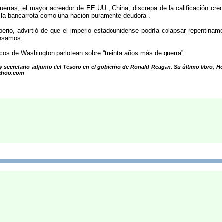
ras, el mayor acreedor de EE.UU., China, discrepa de la calificación crediti
a la bancarrota como una nación puramente deudora”.
 imperio, advirtió de que el imperio estadounidense podría colapsar repenti
ensamos.
cos de Washington parlotean sobre “treinta años más de guerra”.
al y secretario adjunto del Tesoro en el gobierno de Ronald Reagan. Su último lib
yahoo.com