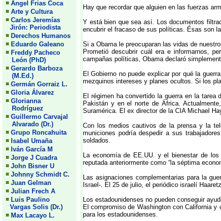
Angel Frias Coca
Hay que recordar que alguien en las fuerzas arm
Arte y Cultura
Carlos Jeremías
Y está bien que sea así. Los documentos filtr
Jirón: Periodista
encubrir el fracaso de sus políticas. Ésas son 
Derechos Humanos
Eduardo Galeano
Si a Obama le preocuparan las vidas de nuestros
Prometió descubrir cuál era e informarnos, per
Freddy Pacheco
campañas políticas, Obama declaró simplemente 
León (PhD)
Gerardo Barboza
El Gobierno no puede explicar por qué la guerra
(M.Ed.)
mezquinos intereses y planes ocultos. Si los pl
Germán Gorraiz L.
Gloria Álvarez
El régimen ha convertido la guerra en la tarea
Glorianna
Pakistán y en el norte de África. Actualmente
Rodríguez
Suramérica. El ex director de la CIA Michael Hay
Guillermo Carvajal
Alvarado (Dr.)
Con los medios cautivos de la prensa y la te
Grupo Roncahuita
municiones podría despedir a sus trabajadores
soldados.
Isabel Umaña
Iván García M
La economía de EE.UU. y el bienestar de los e
Jorge J Cuadra
reputada anteriormente como “la séptima economí
John Bisner U
Johnny Schmidt C.
Las asignaciones complementarias para la guerr
Juan Gelman
Israel-. El 25 de julio, el periódico israelí Ha
Julian Frech A
Luis Paulino
Los estadounidenses no pueden conseguir ayuda
Vargas Solis (Dr.)
El compromiso de Washington con California y co
para los estadounidenses.
Max Lacayo L.