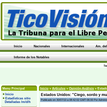
Inicio
Nacionales
Internacionales
Am. del
Informe de los Notables
Su
Menu Principal
Inicio
»
Artículos
»
Opinión-Análisis
» Estado
Inicio
Estados Unidos: "Ciego, sordo y mu
Estadísticas sitio
Publicado en 30/07/10 a 08:42:02 GMT-06:00 Por Admini
Detalladas /m/d/h