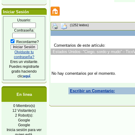
Iniciar Sesión
Usuario:
(1252 leidos)
Contraseña:
Recordarme?
Comentarios de este artículo:
Estados Unidos: "Ciego, sordo y mudo" - TicoV
Olvidaste tu
contraseña?
Eres un visitante.
Puedes registrarte
gratis haciendo
No hay comentarios por el momento.
clic
aquí
.
Escribir un Comentario:
En linea
0 Miembro(s)
12 Visitante(s)
2 Robot(s):
Google
Google
Inicia sesión para ver
quien está.