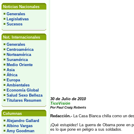
Noticias Nacionales
Generales
Legislativas
Sucesos
Not. Internacionales
Generales
Centroamérica
Norteamérica
Suramérica
Medio Oriente
Asia
África
Europa
Ambientales
Economía Global
Salud Sexo Belleza
30 de Julio de 2010
Titulares Resumen
TicoVisión
Por Paul Craig Roberts
Columnas
Redacción.-
La Casa Blanca chilla como un desa
Alejandro Gallard
¡Qué estupidez! La guerra de Obama pone en pe
Albino Vargas
es lo que pone en peligro a sus soldados.
Amy Goodman