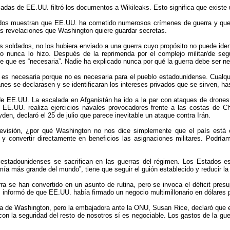
adas de EE.UU. filtró los documentos a Wikileaks. Esto significa que existe u
ados muestran que EE.UU. ha cometido numerosos crímenes de guerra y que 
las revelaciones que Washington quiere guardar secretas.
 soldados, no los hubiera enviado a una guerra cuyo propósito no puede iden
o nunca lo hizo. Después de la reprimenda por el complejo militar/de segu
que es “necesaria”. Nadie ha explicado nunca por qué la guerra debe ser ne
 es necesaria porque no es necesaria para el pueblo estadounidense. Cualqui
anes se declarasen y se identificaran los intereses privados que se sirven, h
 de EE.UU. La escalada en Afganistán ha ido a la par con ataques de drones 
, EE.UU. realiza ejercicios navales provocadores frente a las costas de C
den, declaró el 25 de julio que parece inevitable un ataque contra Irán.
levisión, ¿por qué Washington no nos dice simplemente que el país está e
 y convertir directamente en beneficios las asignaciones militares. Podría
stadounidenses se sacrifican en las guerras del régimen. Los Estados está
a más grande del mundo”, tiene que seguir el guión establecido y reducir la
a se han convertido en un asunto de rutina, pero se invoca el déficit pres
aretz informó de que EE.UU. había firmado un negocio multimillonario en dólares
 de Washington, pero la embajadora ante la ONU, Susan Rice, declaró que el
n la seguridad del resto de nosotros sí es negociable. Los gastos de la guer