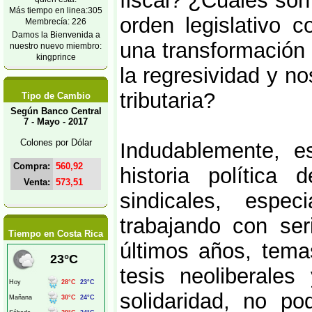
fiscal? ¿Cuáles son
Más tiempo en linea:305
orden legislativo c
Membrecía: 226
Damos la Bienvenida a
una transformación t
nuestro nuevo miembro:
kingprince
la regresividad y no
tributaria?
Tipo de Cambio
Según Banco Central
7 - Mayo - 2017
Colones por Dólar
Indudablemente, 
Compra:
560,92
historia política
Venta:
573,51
sindicales, esp
trabajando con ser
Tiempo en Costa Rica
últimos años, temas
tesis neoliberale
solidaridad, no p