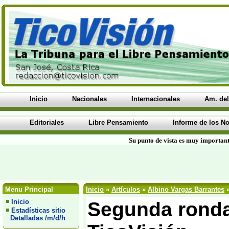
Inicio
Nacionales
Internacionales
Am. del
Editoriales
Libre Pensamiento
Informe de los No
Su punto de vista es muy important
Menu Principal
Inicio
»
Artículos
»
Albino Vargas Barrantes
»
Inicio
Segunda ronda 
Estadísticas sitio
Detalladas /m/d/h