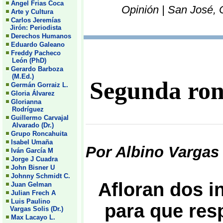
Angel Frias Coca
Opinión | San José, 
Arte y Cultura
Carlos Jeremías
Jirón: Periodista
Derechos Humanos
Eduardo Galeano
Freddy Pacheco
León (PhD)
Gerardo Barboza
(M.Ed.)
Segunda rond
Germán Gorraiz L.
Gloria Álvarez
Glorianna
Rodríguez
Guillermo Carvajal
Alvarado (Dr.)
Grupo Roncahuita
Isabel Umaña
Por Albino Vargas 
Iván García M
Jorge J Cuadra
John Bisner U
Johnny Schmidt C.
Afloran dos i
Juan Gelman
Julian Frech A
Luis Paulino
para que res
Vargas Solis (Dr.)
Max Lacayo L.