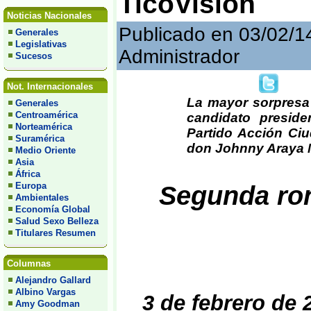
TicoVisión
Noticias Nacionales
Publicado en 03/02/1
Generales
Legislativas
Administrador
Sucesos
Not. Internacionales
La mayor sorpresa 
Generales
Centroamérica
candidato preside
Norteamérica
Partido Acción Ci
Suramérica
don Johnny Araya M
Medio Oriente
Asia
África
Europa
Segunda ron
Ambientales
Economía Global
Salud Sexo Belleza
Titulares Resumen
Columnas
Alejandro Gallard
Albino Vargas
3 de febrero de 
Amy Goodman