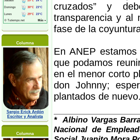
cruzados” y de
transparencia y al
fase de la coyuntura
Columna
En ANEP estamos i
que podamos reunir
en el menor corto p
don Johnny; esper
plantados de nuevo
Sergio Erick Ardón
Escritor y Analista
* Albino Vargas Barra
Nacional de Emplead
Columna
Social Juanito Mora Po