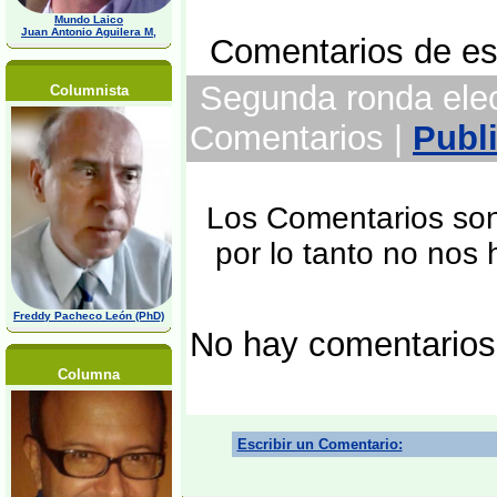
Mundo Laico
Juan Antonio Aguilera M,
Comentarios de est
Segunda ronda electo
Columnista
Comentarios |
Publ
Los Comentarios son 
por lo tanto no nos
Freddy Pacheco León (PhD)
No hay comentarios
Columna
Escribir un Comentario: