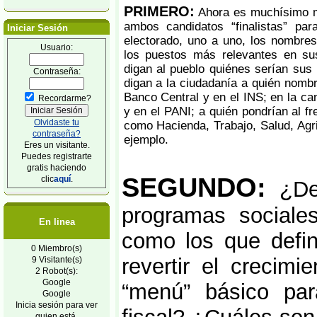
PRIMERO:
Ahora es muchísimo m
ambos candidatos “finalistas” pa
Iniciar Sesión
electorado, uno a uno, los nombres
Usuario:
los puestos más relevantes en su
digan al pueblo quiénes serían sus 
Contraseña:
digan a la ciudadanía a quién nombra
Banco Central y en el INS; en la ca
Recordarme?
y en el PANI; a quién pondrían al fr
Olvidaste tu
como Hacienda, Trabajo, Salud, Ag
contraseña?
ejemplo.
Eres un visitante.
Puedes registrarte
gratis haciendo
SEGUNDO:
clic
aquí
.
¿De 
programas sociales
En linea
como los que defin
0 Miembro(s)
revertir el crecim
9 Visitante(s)
2 Robot(s):
Google
“menú” básico para
Google
Inicia sesión para ver
quien está.