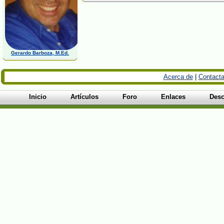
Gerardo Barboza, M.Ed.
Acerca de
|
Contacta
Inicio
Artículos
Foro
Enlaces
Desc