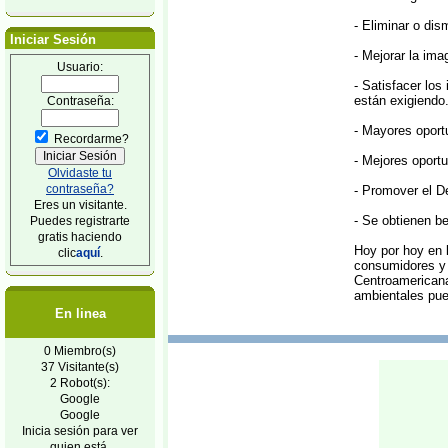
- Eliminar o dis
Iniciar Sesión
- Mejorar la im
Usuario:
- Satisfacer lo
están exigiendo
Contraseña:
- Mayores oport
Recordarme?
- Mejores oport
Olvidaste tu
contraseña?
- Promover el De
Eres un visitante.
- Se obtienen be
Puedes registrarte
gratis haciendo
Hoy por hoy en 
clic
aquí
.
consumidores y 
Centroamericana
ambientales pue
En linea
0 Miembro(s)
37 Visitante(s)
2 Robot(s):
Google
Google
Inicia sesión para ver
quien está.