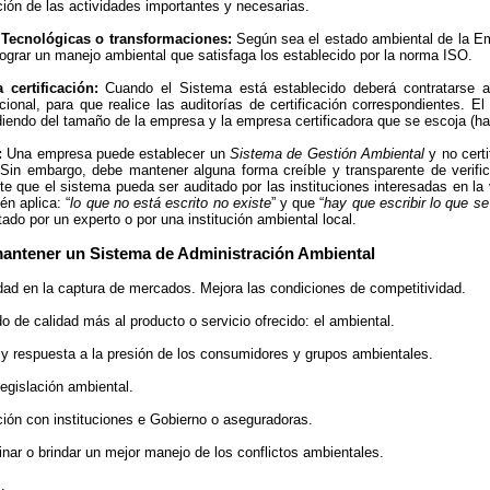
ción de las actividades importantes y necesarias.
s Tecnológicas o transformaciones:
Según sea el estado ambiental de la Em
lograr un manejo ambiental que satisfaga los establecido por la norma ISO.
 certificación:
Cuando el Sistema está establecido deberá contratarse a
acional, para que realice las auditorías de certificación correspondientes. E
iendo del tamaño de la empresa y la empresa certificadora que se escoja (hay 
:
Una empresa puede establecer un
Sistema de Gestión Ambiental
y no certi
n. Sin embargo, debe mantener alguna forma creíble y transparente de verifi
e que el sistema pueda ser auditado por las instituciones interesadas en la 
n aplica: “
lo que no está escrito no existe
” y que “
hay que escribir lo que s
ado por un experto o por una institución ambiental local.
mantener un Sistema de Administración Ambiental
idad en la captura de mercados. Mejora las condiciones de competitividad.
do de calidad más al producto o servicio ofrecido: el ambiental.
 y respuesta a la presión de los consumidores y grupos ambientales.
legislación ambiental.
ación con instituciones e Gobierno o aseguradoras.
minar o brindar un mejor manejo de los conflictos ambientales.
.