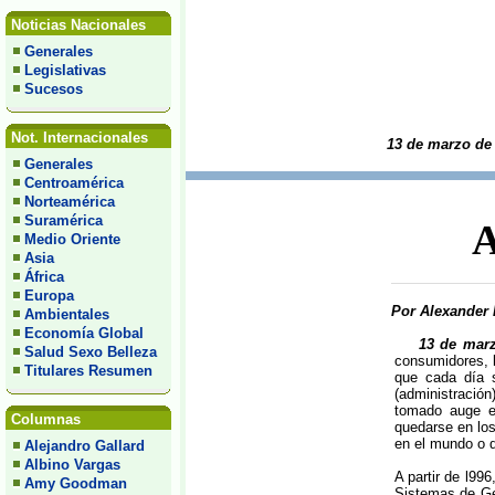
Noticias Nacionales
Generales
Legislativas
Sucesos
Not. Internacionales
13 de marzo de
Generales
Centroamérica
Norteamérica
Suramérica
A
Medio Oriente
Asia
África
Europa
Por Alexander 
Ambientales
Economía Global
13 de mar
Salud Sexo Belleza
consumidores, l
Titulares Resumen
que cada día 
(administració
tomado auge e
Columnas
quedarse en los
en el mundo o 
Alejandro Gallard
Albino Vargas
A partir de l99
Amy Goodman
Sistemas de Ge