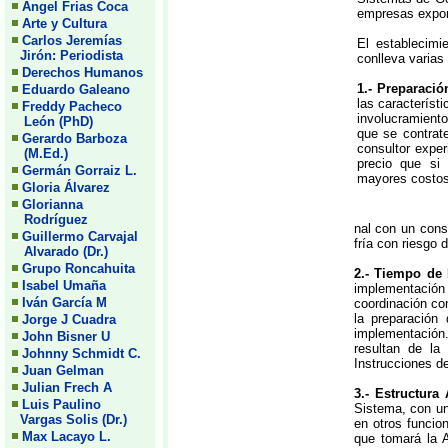
Angel Frias Coca
empresas expor
Arte y Cultura
Carlos Jeremías
El establecimi
Jirón: Periodista
conlleva varias
Derechos Humanos
1.- Preparació
Eduardo Galeano
las característ
Freddy Pacheco
involucramiento
León (PhD)
que se contrat
Gerardo Barboza
consultor expe
(M.Ed.)
precio que si
Germán Gorraiz L.
mayores costos 
Gloria Álvarez
Glorianna
Rodríguez
nal con un cons
Guillermo Carvajal
fría con riesgo
Alvarado (Dr.)
Grupo Roncahuita
2.- Tiempo de
Isabel Umaña
implementación 
Iván García M
coordinación con
la preparación
Jorge J Cuadra
implementación.
John Bisner U
resultan de la
Johnny Schmidt C.
Instrucciones de
Juan Gelman
Julian Frech A
3.- Estructura 
Luis Paulino
Sistema, con un
Vargas Solis (Dr.)
en otros funcio
Max Lacayo L.
que tomará la 