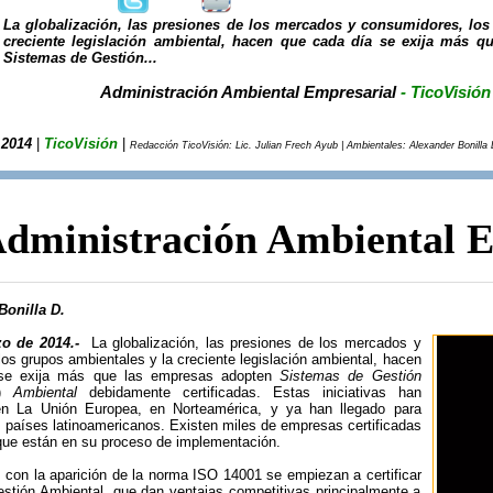
La globalización, las presiones de los mercados y consumidores, los
creciente legislación ambiental, hacen que cada día se exija más q
Sistemas de Gestión...
Administración Ambiental Empresarial
- TicoVisión
 2014
|
TicoVisión
|
Redacción TicoVisión: Lic. Julian Frech Ayub | Ambientales: Alexander Bonilla 
dministración Ambiental E
Bonilla D.
zo de 2014.-
La globalización, las presiones de los mercados y
os grupos ambientales y la creciente legislación ambiental, hacen
se exija más que las empresas adopten
Sistemas de Gestión
n)
Ambiental
debidamente certificadas. Estas iniciativas han
n La Unión Europea, en Norteamérica, y ya han llegado para
 países latinoamericanos. Existen miles de empresas certificadas
que están en su proceso de implementación.
6, con la aparición de la norma ISO 14001 se empiezan a certificar
stión Ambiental, que dan ventajas competitivas principalmente a