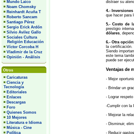
Mundo Laico
distraer su aten
Noam Chomsky
4.- Inversione
Reinhardt Acuña T
que hacer para 
Roberto Sancam
Santiago Pérez
5.- Costo de la
Sergio Erick Ardón
prestigio intern
Silvio Avilez Gallo
dólares
, depend
Sociales Cultura
Religión Educación
6.- Otra opción
la certificació
Víctor Corcoba H
Siendo important
Vladimir de la Cruz
este tema tambié
Opinión - Análisis
puede ser ejecut
Ventajas de 
Otros
Caricaturas
- Mejor oportun
Ciencia y
Tecnología
- Brindar un gra
Editoriales
- Lograr respeto
Enlaces
Descargas
-Cumplir con la 
Foro
Quienes Somos
- Mejorar la rel
10 Mejores
Literatura e Idioma
- Disminuir, eli
Música - Cine
Política
- Reducir gastos