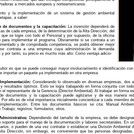
tadoras a mercados europeos y norteamericanos.
ento y la implementación de un sistema de gestión ambiental
 etapas, a saber:
n de documentos y la capacitación:
La inversión dependerá de
icas de cada empresa; de la determinación de la Alta Dirección; del
 que se logre con todo el Personal y por supuesto, de la oficina
e para implementar el programa. Obviamente si se contrata a un
rimentado y de comprobada competencia, se podrá obtener mejor
 se contrata a una empresa cuya administración le demanda
y por tanto, su precio es mucho más alto. Como ventaja adicio-
ultor es que se puede conseguir mayor involucramiento e identificación con 
 de importar un paquete ya implementado en otra empresa.
 Implementación:
Considerando lo observado en diversas empresas, dos añ
y resultados óptimos. Esto se logra trabajando en forma conjunta con todo
 el representante de la Gerencia (Director Ambiental). Al trabajar en forma 
 de documentos y la capacitación puede agilizarse y de esa manera red
 Por ello es de vital importancia inicialmente concientizar a cada miembro d
 implementación. Entre los documentos básicos se cita: Manual Ambient
 Trabajo; registros; formularios; otros.
Administrativa:
Dependiendo del tamaño de la empresa, se debe designar
 soporte para el manejo de la documentación y labores secretariales. En u
narios, o pueden de una vez contratar o establecer una División Ambiental 
Alta Dirección, sin embargo, es conveniente que las personas designadas