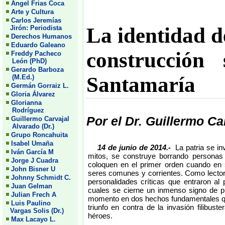
Angel Frias Coca
Arte y Cultura
Carlos Jeremías
La identidad d
Jirón: Periodista
Derechos Humanos
Eduardo Galeano
construcción
Freddy Pacheco
León (PhD)
Gerardo Barboza
Santamaría
(M.Ed.)
Germán Gorraiz L.
Gloria Álvarez
Glorianna
Rodríguez
Por el Dr. Guillermo Ca
Guillermo Carvajal
Alvarado (Dr.)
Grupo Roncahuita
Isabel Umaña
14 de junio de 2014.-
La patria se in
Iván García M
mitos, se construye borrando persona
Jorge J Cuadra
coloquen en el primer orden cuando en 
John Bisner U
seres comunes y corrientes. Como lector 
Johnny Schmidt C.
personalidades críticas que entraron al 
Juan Gelman
cuales se cierne un inmenso signo de p
Julian Frech A
momento en dos hechos fundamentales qu
Luis Paulino
triunfo en contra de la invasión filibus
Vargas Solis (Dr.)
héroes.
Max Lacayo L.