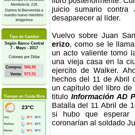
libro posteriormente. Cu
Membrecía: 226
juicio sumario contra
Damos la Bienvenida a
nuestro nuevo miembro:
desaparecer al líder.
kingprince
Vuelvo sobre Juan San
Tipo de Cambio
erizo
, como se le llama
Según Banco Central
7 - Mayo - 2017
un acto valiente tomo l
Colones por Dólar
una vieja casa en la c
Compra:
560,92
ejercito de Walker. Ah
Venta:
573,51
hechos del 11 de Abril
un capítulo del libro d
titulo
Información AD
Tiempo en Costa Rica
Batalla del 11 Abril de
si hubo que esperar 
coronarían al soldado J