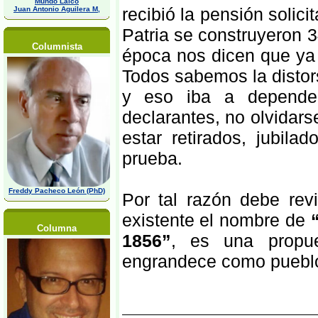
Mundo Laico
recibió la pensión solici
Juan Antonio Aguilera M,
Patria se construyeron 
Columnista
época nos dicen que ya
Todos sabemos la distor
y eso iba a depender
declarantes, no olvidar
estar retirados, jubila
prueba.
Freddy Pacheco León (PhD)
Por tal razón debe rev
existente el nombre de
Columna
1856”
, es una propu
engrandece como puebl