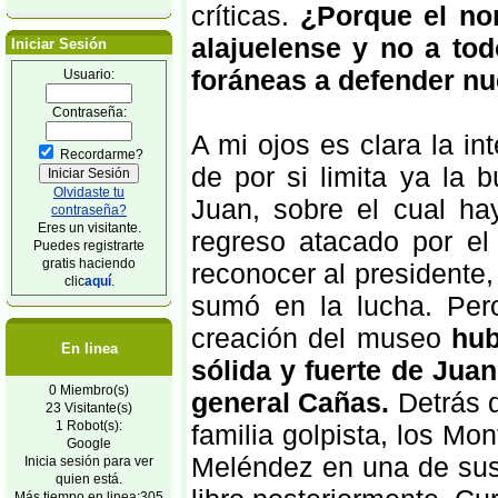
críticas.
¿Porque el no
alajuelense y no a to
Iniciar Sesión
foráneas a defender nu
Usuario:
Contraseña:
A mi ojos es clara la in
Recordarme?
de por si limita ya la
Olvidaste tu
Juan, sobre el cual h
contraseña?
Eres un visitante.
regreso atacado por e
Puedes registrarte
gratis haciendo
reconocer al presidente, 
clic
aquí
.
sumó en la lucha. Per
creación del museo
hub
En linea
sólida y fuerte de Jua
0 Miembro(s)
general Cañas.
Detrás d
23 Visitante(s)
1 Robot(s):
familia golpista, los Mo
Google
Meléndez en una de sus 
Inicia sesión para ver
quien está.
Más tiempo en linea:305