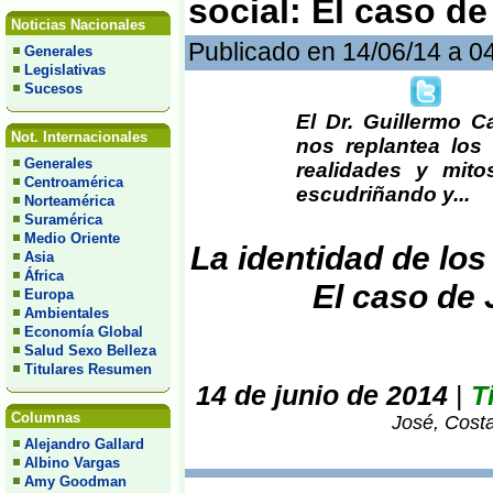
social: El caso d
Noticias Nacionales
Publicado en 14/06/14 a 0
Generales
Legislativas
Sucesos
El Dr. Guillermo C
Not. Internacionales
nos replantea lo
Generales
realidades y mit
Centroamérica
escudriñando y...
Norteamérica
Suramérica
Medio Oriente
La identidad de los
Asia
África
El caso de
Europa
Ambientales
Economía Global
Salud Sexo Belleza
Titulares Resumen
14 de junio de 2014
|
T
Columnas
José, Costa
Alejandro Gallard
Albino Vargas
Amy Goodman