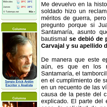
Me devuelvo en la hist
soldado hizo un reclam
méritos de guerra, per
pregunto porque si Ju
Columna
Santamaría, asunto q
bautismal
se debió de 
Carvajal y su apellido 
De manera que este ep
aún, es que en los r
Santamaría, el tamborcil
en el cumplimiento de s
Sergio Erick Ardón
Escritor y Analista
en un recuento de las 
causa de la peste del 
Columna
explicado. El parte del