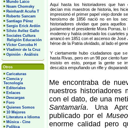
Mundo Laico
Aquí hasta los historiadores que han
Noam Chomsky
decían mis maestros de historia, les hicie
Reinhardt Acuña T
impresionó el primer papel viejo donde s
Roberto Sancam
heroísmo de 1856 nació no en los sect
Santiago Pérez
historiadores olvidan que para aquellos
Sergio Erick Ardón
justamente el presidente Mora Porras, lo
Silvio Avilez Gallo
moderno y había ordenado los cuarteles 
Sociales Cultura
arrancó en 1851 con el ascenso de José J
Religión Educación
héroe de la Patria olvidado, al lado el ge
Víctor Corcoba H
Vladimir de la Cruz
Y ciertamente hubo ciudadanos que se
Opinión - Análisis
hasta Rivas, pero en un 98 por ciento fuer
insisto en esto, porque la gente se 
Otros
descalza empuñando un rifle y disparando c
Caricaturas
Ciencia y
Me encontraba de nuev
Tecnología
Editoriales
nuestros historiadores
Enlaces
con el dato, de una met
Descargas
Foro
Santamaría
. Una Apro
Quienes Somos
10 Mejores
publicado por el
Museo 
Literatura e Idioma
Música - Cine
enorme calidad pero q
Política