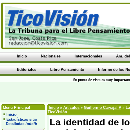
Inicio
Nacionales
Internacionales
Am. del
Editoriales
Libre Pensamiento
Informe de los No
Su punto de vista es muy important
Menu Principal
Inicio
»
Artículos
»
Guillermo Carvajal A
» La
TicoVisión
Inicio
La identidad de l
Estadísticas sitio
Detalladas /m/d/h