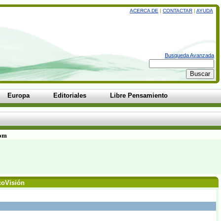
ACERCA DE
|
CONTACTAR
|
AYUDA
Busqueda Avanzada
Europa
Editoriales
Libre Pensamiento
com
coVisión