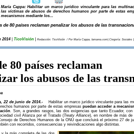
María Cappa: Habilitar un marco jurídico vinculante para las multina
las víctimas de abusos de derechos humanos por parte de estas em
mecanismos mediante los...
 de 80 países reclaman penalizar los abusos de las transnacion
e 2014
|
TicoVisión
|
Redacción: TicoVisión / Por María Cappa, lamarea.com| Ctegoría: Sociales |
e 80 países reclaman
izar los abusos de las trans
pa
, 22 de junio de 2014.-
Habilitar un marco jurídico vinculante para las mu
erechos humanos por parte de estas empresas
puedan acceder a mecanism
ración
. Son, a grandes rasgos, las dos exigencias que tanto Ecuador, con 
ciedad civil Alianza por el Tratado (
Treaty Alliance
), en nombre de más de 
 Consejo de Derechos Humanos de la ONU que concluirá el próximo 27 de j
ién con recorridos, consecuencias y reivindicaciones algo distintas.
 y la más completa de las dos