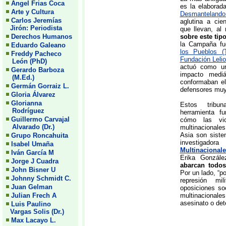
Angel Frias Coca
es la elaborad
Arte y Cultura
Desmantelando
Carlos Jeremías
aglutina a cie
Jirón: Periodista
que llevan, a
Derechos Humanos
sobre este tip
la Campaña f
Eduardo Galeano
los Pueblos (
Freddy Pacheco
Fundación Leli
León (PhD)
actuó como un
Gerardo Barboza
impacto mediá
(M.Ed.)
conformaban el 
Germán Gorraiz L.
defensores mu
Gloria Álvarez
Glorianna
Estos tribu
Rodríguez
herramienta fu
Guillermo Carvajal
cómo las vio
Alvarado (Dr.)
multinacionale
Asia son siste
Grupo Roncahuita
investigad
Isabel Umaña
Multinacional
Iván García M
Erika Gonzál
Jorge J Cuadra
abarcan todo
John Bisner U
Por un lado, “po
Johnny Schmidt C.
represión mi
Juan Gelman
oposiciones so
Julian Frech A
multinacional
asesinato o det
Luis Paulino
Vargas Solis (Dr.)
Max Lacayo L.