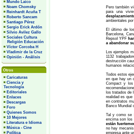
Mundo Laico
Noam Chomsky
Pero también vi
para una vivi
Reinhardt Acuña T
desplazamient
Roberto Sancam
ambientales por
Santiago Pérez
Sergio Erick Ardón
El último de lo
Silvio Avilez Gallo
Barcelona, Can
Sociales Cultura
Repsol YPF
ha
Religión Educación
a abandonar s
Víctor Corcoba H
Vladimir de la Cruz
Los ejemplos má
1132 trabajado
Opinión - Análisis
destrucción cau
humanos relacio
Otros
Todos estos eje
Caricaturas
en que hay un c
Ciencia y
Compact y lo
Tecnología
recomendaciones
Editoriales
los tratados de 
realidad es que
Enlaces
en contratos mu
Descargas
Banco Mundial o
Foro
Quienes Somos
Tal y como se h
10 Mejores
encima son los 
Literatura e Idioma
están fuerteme
Música - Cine
no hay mecanism
Política
empresa ante una