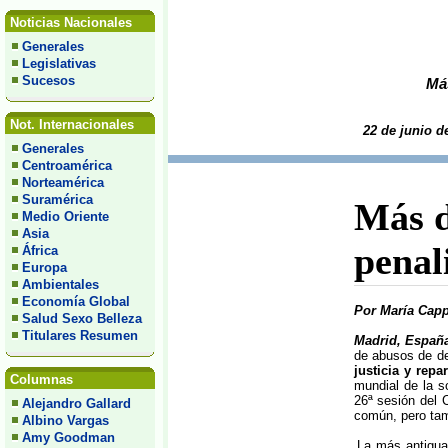
Noticias Nacionales
Generales
Legislativas
Sucesos
Más
Not. Internacionales
22 de junio d
Generales
Centroamérica
Norteamérica
Suramérica
Más d
Medio Oriente
Asia
penal
África
Europa
Ambientales
Economía Global
Por María Cap
Salud Sexo Belleza
Titulares Resumen
Madrid, España
de abusos de d
justicia y repa
Columnas
mundial de la so
26ª sesión del
Alejandro Gallard
común, pero tamb
Albino Vargas
Amy Goodman
La más antigua