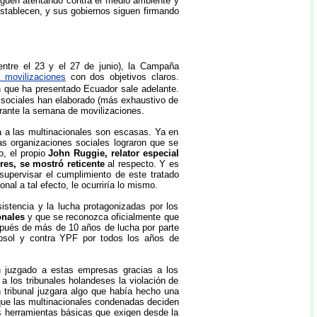
iguen atentando contra el medio ambiente y
stablecen, y sus gobiernos siguen firmando
tre el 23 y el 27 de junio), la Campaña
e movilizaciones
con dos objetivos claros.
n que ha presentado Ecuador sale adelante.
s sociales han elaborado (más exhaustivo de
urante la semana de movilizaciones.
a a las multinacionales son escasas. Ya en
s organizaciones sociales lograron que se
o, el propio
John Ruggie, relator especial
res, se mostró reticente
al respecto. Y es
supervisar el cumplimiento de este tratado
al a tal efecto, le ocurriría lo mismo.
istencia y la lucha protagonizadas por los
onales
y que se reconozca oficialmente que
pués de más de 10 años de lucha por parte
psol y contra YPF por todos los años de
an juzgado a estas empresas gracias a los
 a los tribunales holandeses la violación de
 tribunal juzgara algo que había hecho una
que las multinacionales condenadas deciden
s herramientas básicas que exigen desde la