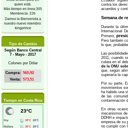
Ecuador “siguen
quien está.
contra los dere
acuerdos y contr
Más tiempo en linea:305
Membrecía: 226
Semana de re
Damos la Bienvenida a
nuestro nuevo miembro:
Durante la últ
kingprince
Internacional 
presi
Primero,
Pero también con
Tipo de Cambio
lo que, probabl
Según Banco Central
Las posibilidad
7 - Mayo - 2017
2011, cuando s
colara en el deb
Colones por Dólar
de la ONU sobr
que, según afir
Compra:
560,92
superaría la cap
Venta:
573,51
Por su parte, E
movimientos soc
ha habido una v
de las comunid
Tiempo en Costa Rica
contaminación de
En otras ocasi
mecanismos de ex
DDHH e impacto 
empresa de su p
no cumplir con 