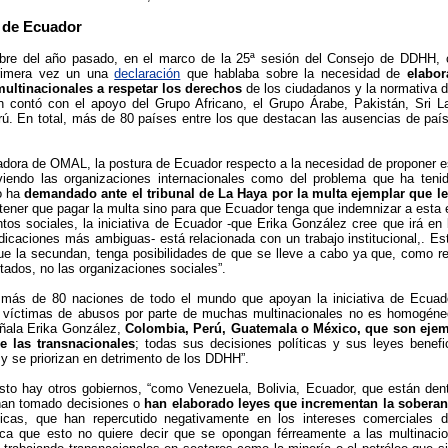
 de Ecuador
bre del año pasado, en el marco de la 25ª sesión del Consejo de DDHH,
rimera vez un una
declaración
que hablaba sobre la necesidad de
elabor
multinacionales a respetar los derechos
de los ciudadanos y la normativa de
n contó con el apoyo del Grupo Africano, el Grupo Árabe, Pakistán, Sri La
ú. En total, más de 80 países entre los que destacan las ausencias de paí
gadora de OMAL, la postura de Ecuador respecto a la necesidad de proponer e
iendo las organizaciones internacionales como del problema que ha teni
o ha
demandado ante el tribunal de La Haya por la multa ejemplar que le
tener que pagar la multa sino para que Ecuador tenga que indemnizar a esta e
tos sociales, la iniciativa de Ecuador -que Erika González cree que irá en 
dicaciones más ambiguas- está relacionada con un trabajo institucional,. Est
ue la secundan, tenga posibilidades de que se lleve a cabo ya que, como re
ados, no las organizaciones sociales”.
 más de 80 naciones de todo el mundo que apoyan la iniciativa de Ecuado
 víctimas de abusos por parte de muchas multinacionales no es homogéneo
ñala Erika González,
Colombia, Perú, Guatemala o México, que son ejem
de las transnacionales
; todas sus decisiones políticas y sus leyes benefi
 y se priorizan en detrimento de los DDHH”.
sto hay otros gobiernos, “como Venezuela, Bolivia, Ecuador, que están den
han tomado decisiones o
han elaborado leyes que incrementan la soberan
íticas, que han repercutido negativamente en los intereses comerciales 
ca que esto no quiere decir que se opongan férreamente a las multinacio