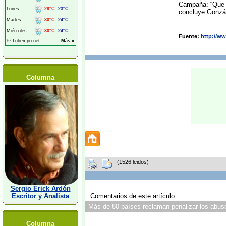
Campaña: “Que s
concluye Gonzá
Fuente:
http://ww
Columna
(1526 leidos)
Sergio Erick Ardón
Escritor y Analista
Comentarios de este artículo:
Más de 80 países reclaman penalizar los abusos
Columna