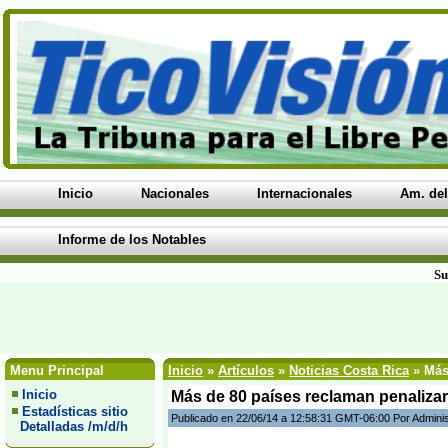
Inicio
Nacionales
Internacionales
Am. del
Informe de los Notables
Su
Menu Principal
Inicio
»
Artículos
»
Noticias Costa Rica
» Más 
Inicio
Más de 80 países reclaman penalizar
Estadísticas sitio
Publicado en 22/06/14 a 12:58:31 GMT-06:00 Por Admini
Detalladas /m/d/h