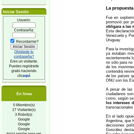
La propuesta
Iniciar Sesión
Fue en septiem
Usuario:
promovió por p
obligara a las 
Contraseña:
Esta declaració
Venezuela y Per
Uruguay.
Recordarme?
Para la investi
Olvidaste tu
ya estaban mov
contraseña?
recientemente l
Eres un visitante.
no sólo para no 
Puedes registrarte
de los movimien
gratis haciendo
contendrá reivin
clic
aquí
.
de los países q
ONU son los Est
A pesar de las
En linea
ciudadanos son
como, según se
los intereses 
0 Miembro(s)
transnacionales
27 Visitante(s)
3 Robot(s):
En el lado opue
Google
Argentina, que 
Google
decisiones pol
Google
González desta
Inicia sesión para ver