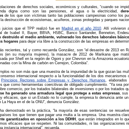
olaciones de derechos sociales, económicos y culturales, “cuando se impid
enda digna como son las pensiones, el agua o la electricidad,
dere
os
de los que son víctimas tanto las poblaciones campesinas como los pue
 la destrucción de ecosistemas, acuíferos, zonas protegidas y parques nacion
s juicios que el TPP realizó fue en
Madrid en el año 2010
. Allí volviero
al de Isabel II, Bayer, BBVA, HSBC, Banco Santander, Benneton, Endes
n destruido el medio ambiente, vulnerado los derechos laborales bási
us hogares
para dejar vía libre a la construcción de las empresas en determi
s recientes, tal y como recuerda González, son “el desastre de 2013 en Ra
res (en su mayoría mujeres), la masacre de 2012 de Marikana que mató 
sada por Shell en la región de Ogoni y por Chevron en la Amazonia ecuatoria
nadas con la Mina de carbón en Cerrejon, Colombia”.
mplos no son más que una muestra de la impunidad de la que gozan las mult
onsenso internacional respecto a la funcionalidad de los dos mecanismos c
s
Principios Rectores sobre Empresas y Derechos Humanos
, elaborado
 que como herramientas coercitivas de obligado cumplimiento. “Ya sea por 
libre comercio, por los tratados bilaterales de inversiones o por los tratados 
se ha generado una armadura legal que protege a estas empresas
, sus
y eficaces, que si un Estado no lo cumple, la empresa lo denuncia ante un t
 La Haya en el de la ONU”, denuncia González.
a demostrado en la práctica, “la mayoría de esas sentencias se resuelve
países los que tienen que pagar una multa a la empresa. Una muestra clar
nte garantizados en oposición a los DDHH
, que están integrados en lo q
os eficaces que se respeten. Ni las comunidades, ni las organizaciones ni
 instancia internacional”, recuerda.