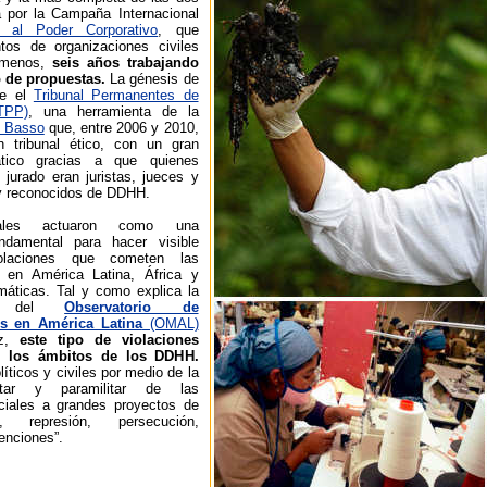
a por la Campaña Internacional
 al Poder Corporativo
, que
ntos de organizaciones civiles
l menos,
seis años trabajando
o de propuestas.
La génesis de
ue el
Tribunal Permanentes de
TPP)
, una herramienta de la
o Basso
que, entre 2006 y 2010,
 tribunal ético, con un gran
tico gracias a que quienes
jurado eran juristas, jueces y
y reconocidos de DDHH.
nales actuaron como una
ndamental para hacer visible
laciones que cometen las
s en América Latina, África y
máticas. Tal y como explica la
ora del
Observatorio de
es en América Latina
(OMAL)
ez,
este tipo de violaciones
s los ámbitos de los DDHH.
líticos y civiles por medio de la
litar y paramilitar de las
ciales a grandes proyectos de
es, represión, persecución,
enciones”.