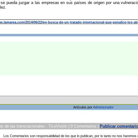
e pueda juzgar a las empresas en sus países de origen por una vulneració
lez.
w.lamarea.com/2014/06/22/en-busca-de-un-tratado-internacional-que-penalice-los-ab
Artículos por
Administrador
 de las transnacionales - TicoVisión | 0 Comentarios |
Publicar comentari
Los Comentarios son responsabilidad de los que lo publican, por lo tanto no nos haremos