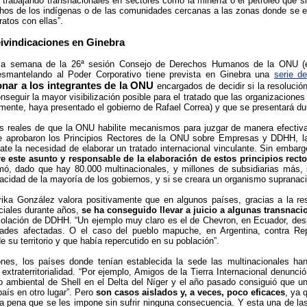
 trabajando transnacionales en sectores como la minería o el petróleo que s
chos de los indígenas o de las comunidades cercanas a las zonas donde se e
atos con ellas”.
ivindicaciones en Ginebra
ima semana de la 26ª sesión Consejo de Derechos Humanos de la ONU (en
Desmantelando al Poder Corporativo tiene prevista en Ginebra una
serie d
onar a los integrantes de la ONU
encargados de decidir si la resolució
seguir la mayor visibilización posible para el tratado que las organizacione
emente, haya presentado el gobierno de Rafael Correa) y que se presentará d
es reales de que la ONU habilite mecanismos para juzgar de manera efectiv
e aprobaron los Principios Rectores de la ONU sobre Empresas y DDHH, la
ate la necesidad de elaborar un tratado internacional vinculante. Sin embarg
e este asunto y responsable de la elaboración de estos principios recto
mó, dado que hay 80.000 multinacionales, y millones de subsidiarias más, 
acidad de la mayoría de los gobiernos, y si se creara un organismo supranacion
rika González valora positivamente que en algunos países, gracias a la res
iales durante años,
se ha conseguido llevar a juicio a algunas transnaci
iolación de DDHH. “Un ejemplo muy claro es el de Chevron, en Ecuador, des
ades afectadas. O el caso del pueblo mapuche, en Argentina, contra Re
 su territorio y que había repercutido en su población”.
ones, los países donde tenían establecida la sede las multinacionales h
traterritorialidad. “Por ejemplo, Amigos de la Tierra Internacional denunció
ambiental de Shell en el Delta del Níger y el año pasado consiguió que un
aís en otro lugar”. Pero
son casos aislados y, a veces, poco eficaces
, ya 
la pena que se les impone sin sufrir ninguna consecuencia. Y esta una de la