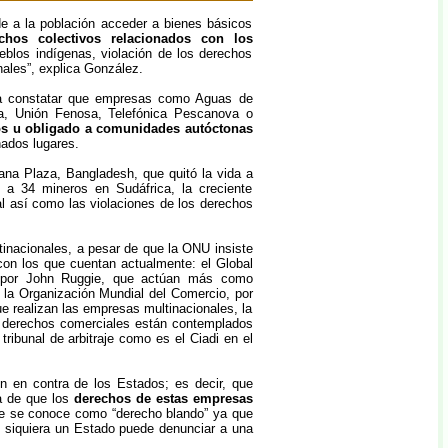
e a la población acceder a bienes básicos
chos colectivos relacionados con los
blos indígenas, violación de los derechos
ales”, explica González.
n a constatar que empresas como Aguas de
a, Unión Fenosa, Telefónica Pescanova o
cos u obligado a comunidades autóctonas
nados lugares.
na Plaza, Bangladesh, que quitó la vida a
a 34 mineros en Sudáfrica, la creciente
l así como las violaciones de los derechos
inacionales, a pesar de que la ONU insiste
on los que cuentan actualmente: el Global
s por John Ruggie, que actúan más como
la Organización Mundial del Comercio, por
que realizan las empresas multinacionales, la
 derechos comerciales están contemplados
ribunal de arbitraje como es el Ciadi en el
n en contra de los Estados; es decir, que
a de que los
derechos de estas empresas
ue se conoce como “derecho blando” ya que
 siquiera un Estado puede denunciar a una