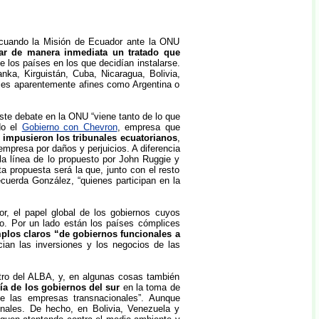
 cuando la Misión de Ecuador ante la ONU
ar de manera inmediata un tratado que
 los países en los que decidían instalarse.
nka, Kirguistán, Cuba, Nicaragua, Bolivia,
ses aparentemente afines como Argentina o
ste debate en la ONU “viene tanto de lo que
do el
Gobierno con Chevron
, empresa que
 impusieron los tribunales ecuatorianos
,
mpresa por daños y perjuicios. A diferencia
la línea de lo propuesto por John Ruggie y
a propuesta será la que, junto con el resto
cuerda González, “quienes participan en la
r, el papel global de los gobiernos cuyos
. Por un lado están los países cómplices
plos claros “de gobiernos funcionales a
cian las inversiones y los negocios de las
tro del ALBA, y, en algunas cosas también
ía de los gobiernos del sur
en la toma de
de las empresas transnacionales”. Aunque
nales. De hecho, en Bolivia, Venezuela y