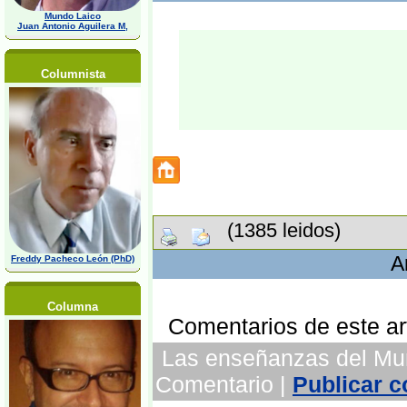
Mundo Laico
Juan Antonio Aguilera M,
Columnista
(1385 leidos)
A
Freddy Pacheco León (PhD)
Columna
Comentarios de este art
Las enseñanzas del Mund
Comentario |
Publicar 