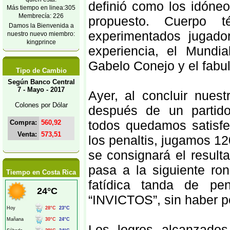
definió como los idóneo
Más tiempo en linea:305
Membrecía: 226
propuesto. Cuerpo 
Damos la Bienvenida a
experimentados jugado
nuestro nuevo miembro:
kingprince
experiencia, el Mundia
Gabelo Conejo y el fab
Tipo de Cambio
Según Banco Central
7 - Mayo - 2017
Ayer, al concluir nues
Colones por Dólar
después de un partido
todos quedamos satisfe
Compra:
560,92
Venta:
573,51
los penaltis, jugamos 120
se consignará el result
pasa a la siguiente ro
Tiempo en Costa Rica
fatídica tanda de pe
“INVICTOS”, sin haber pe
Los logros alcanzados