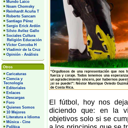
Mundo Laico
Noam Chomsky
Reinhardt Acuña T
Roberto Sancam
Santiago Pérez
Sergio Erick Ardón
Silvio Avilez Gallo
Sociales Cultura
Religión Educación
Víctor Corcoba H
Vladimir de la Cruz
Opinión - Análisis
Otros
“Orgullosos de una representación que nos 
Caricaturas
fuerza y coraje. Todos tenemos una esperanza
Ciencia y
un agradecimiento sincero, por habernos puest
Tecnología
¡si se puede!”: Néstor Manrique Oviedo Guzmá
de Costa Rica.
Editoriales
Enlaces
Descargas
El fútbol, hoy nos de
Foro
Quienes Somos
diciendo que: en la v
10 Mejores
objetivos solo si se cu
Literatura e Idioma
Música - Cine
a los principios que se 
Política