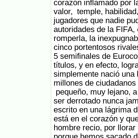
corazón inflamado por la
valor, temple, habilidad,
jugadores que nadie pud
autoridades de la FIFA,
romperla, la inexpugnabl
cinco portentosos rival
5 semifinales de Euroco
títulos, y en efecto, log
simplemente nació una l
millones de ciudadanos 
pequeño, muy lejano, a 
ser derrotado nunca jamá
escrito en una lágrima d
está en el corazón y qu
hombre recio, por llorar
porque hemos sacado de 