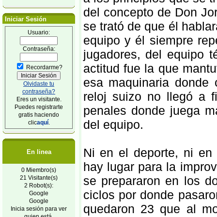
del concepto de Don Jorg
Iniciar Sesión
se trató de que él habl
Usuario:
equipo y él siempre rep
Contraseña:
jugadores, del equipo t
actitud fue la que mantu
Recordarme?
esa maquinaria donde 
Olvidaste tu
contraseña?
reloj suizo no llegó a 
Eres un visitante.
Puedes registrarte
penales donde juega má
gratis haciendo
del equipo.
clic
aquí
.
Ni en el deporte, ni e
En linea
hay lugar para la impro
0 Miembro(s)
se prepararon en los d
21 Visitante(s)
2 Robot(s):
ciclos por donde pasaron
Google
Google
quedaron 23 que al mo
Inicia sesión para ver
quien está.