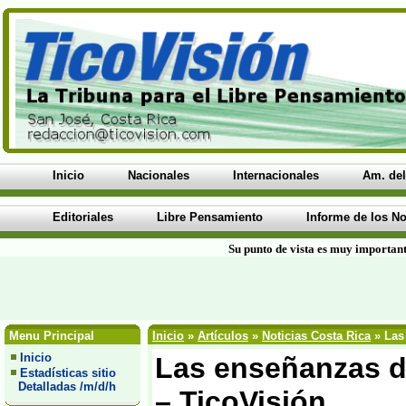
Inicio
Nacionales
Internacionales
Am. del
Editoriales
Libre Pensamiento
Informe de los No
Su punto de vista es muy important
Menu Principal
Inicio
»
Artículos
»
Noticias Costa Rica
» Las 
Inicio
Las enseñanzas de
Estadísticas sitio
Detalladas /m/d/h
– TicoVisión