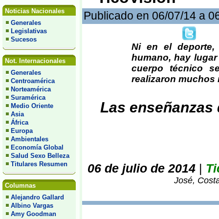
Noticias Nacionales
Publicado en 06/07/14 a 0
Generales
Legislativas
Sucesos
Ni en el deporte
humano, hay lugar 
Not. Internacionales
cuerpo técnico s
Generales
realizaron muchos m
Centroamérica
Norteamérica
Suramérica
Las enseñanzas d
Medio Oriente
Asia
África
Europa
Ambientales
Economía Global
Salud Sexo Belleza
Titulares Resumen
06 de julio de 2014
|
Ti
José, Costa
Columnas
Alejandro Gallard
Albino Vargas
Amy Goodman