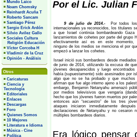
Por el Lic. Julian
Mundo Laico
Noam Chomsky
Reinhardt Acuña T
Roberto Sancam
Santiago Pérez
9 de julio de 2014.-
Por todos lo
Sergio Erick Ardón
internacionales ya reconocidos, los titulares se
a que Israel continúa bombardeando Gaza 
Silvio Avilez Gallo
lanzamientos de cohetes por parte del grupo
Sociales Cultura
efectivamente así es en este momento,
Religión Educación
ninguno de los medios se menciona el por q
Víctor Corcoba H
empezó a lanzar los cohetes.
Vladimir de la Cruz
Opinión - Análisis
Israel inició sus bombardeos desde mediados
de junio de 2014, utilizando la excusa de que
jóvenes desaparecidos y luego encontrados 
Otros
había (supuestamente) sido asesinados por is
algo que no se ha probado y que muchos i
Caricaturas
afirman que fue algo interno ajeno a los palest
Ciencia y
embargo, Benjamin Netanyahu amenazó públ
Tecnología
por medios televisivos que vengaría (dand
Editoriales
hecho que los jóvenes fueron muertos por pales
Enlaces
entonces aún “secuestro” de los tres jóve
Descargas
ataques iniciaron inmediatamente despué
Foro
declaraciones de Netanyahu y no cesaron n
Quienes Somos
múltiples bombardeos diarios.
10 Mejores
Literatura e Idioma
Música - Cine
Era lógico pensar
Política