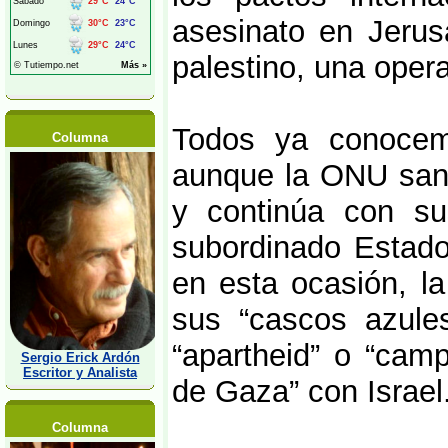
asesinato en Jeru
palestino, una operac
Todos ya conocem
Columna
aunque la ONU sanc
y continúa con su
subordinado Estad
en esta ocasión, l
sus “cascos azules
“apartheid” o “cam
Sergio Erick Ardón
Escritor y Analista
de Gaza” con Israel
Columna