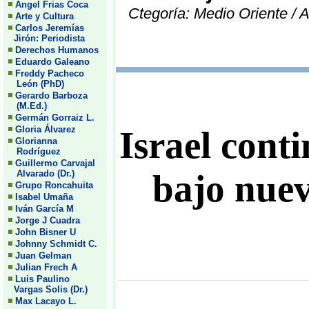
Angel Frias Coca
Ctegoría: Medio Oriente / A
Arte y Cultura
Carlos Jeremías
Jirón: Periodista
Derechos Humanos
Eduardo Galeano
Freddy Pacheco
León (PhD)
Gerardo Barboza
(M.Ed.)
Germán Gorraiz L.
Gloria Álvarez
Israel con
Glorianna
Rodríguez
Guillermo Carvajal
bajo nuev
Alvarado (Dr.)
Grupo Roncahuita
Isabel Umaña
Iván García M
Jorge J Cuadra
John Bisner U
Johnny Schmidt C.
Juan Gelman
Julian Frech A
Luis Paulino
Vargas Solis (Dr.)
Max Lacayo L.