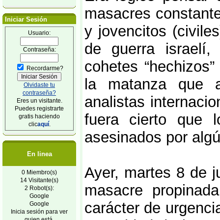
masacres constantes
Iniciar Sesión
y jovencitos (civil
Usuario:
de guerra israel
Contraseña:
cohetes “hechizos”
Recordarme?
la matanza que 
Olvidaste tu
contraseña?
analistas internaci
Eres un visitante.
Puedes registrarte
fuera cierto que l
gratis haciendo
clic
aquí
.
asesinados por algú
En linea
Ayer, martes 8 de j
0 Miembro(s)
14 Visitante(s)
masacre propinada
2 Robot(s):
Google
carácter de urgenci
Google
Inicia sesión para ver
quien está.