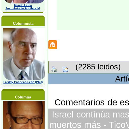
Mundo Laico
Juan Antonio Aguilera M,
Columnista
(2285 leidos)
Art
Freddy Pacheco León (PhD)
Columna
Comentarios de est
Israel continúa ma
muertos más - TicoV