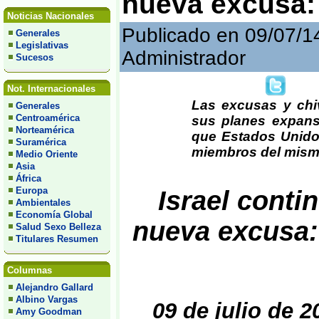
nueva excusa:
Noticias Nacionales
Publicado en 09/07/1
Generales
Legislativas
Administrador
Sucesos
Not. Internacionales
Las excusas y chiv
Generales
Centroamérica
sus planes expans
Norteamérica
que Estados Unido
Suramérica
miembros del mismo 
Medio Oriente
Asia
África
Europa
Israel cont
Ambientales
Economía Global
nueva excusa:
Salud Sexo Belleza
Titulares Resumen
Columnas
Alejandro Gallard
Albino Vargas
09 de julio de 2
Amy Goodman