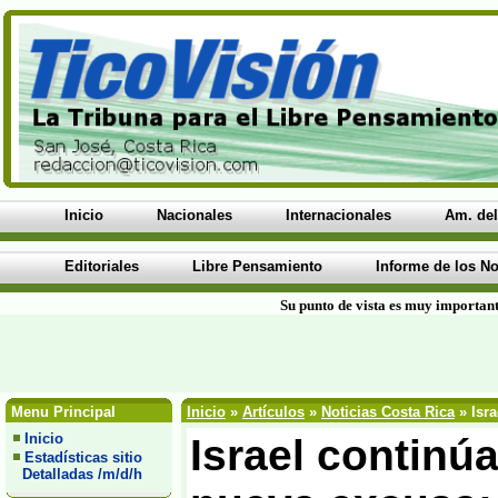
Inicio
Nacionales
Internacionales
Am. del
Editoriales
Libre Pensamiento
Informe de los No
Su punto de vista es muy important
Menu Principal
Inicio
»
Artículos
»
Noticias Costa Rica
» Isr
Inicio
Israel contin
Estadísticas sitio
Detalladas /m/d/h