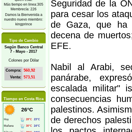
Seguridad de la ON
Más tiempo en linea:305
Membrecía: 226
para cesar los ataqu
Damos la Bienvenida a
nuestro nuevo miembro:
de Gaza, que ha 
kingprince
decena de muertos;
Tipo de Cambio
EFE.
Según Banco Central
7 - Mayo - 2017
Colones por Dólar
Nabil al Arabi, se
Compra:
560,92
panárabe, expres
Venta:
573,51
escalada militar" i
consecuencias hum
Tiempo en Costa Rica
palestinos. Asimism
de derechos palesti
los pactos interna