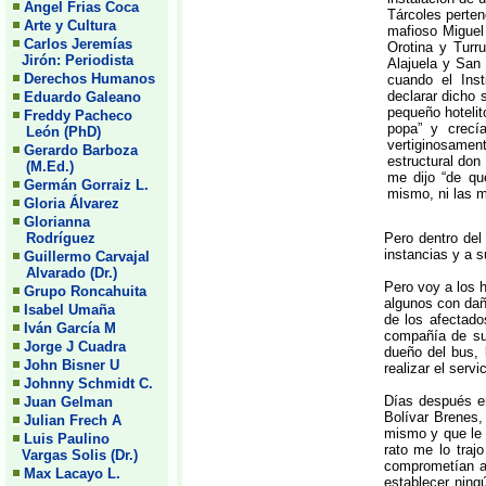
Angel Frias Coca
Tárcoles perten
Arte y Cultura
mafioso Miguel
Carlos Jeremías
Orotina y Turr
Jirón: Periodista
Alajuela y San 
Derechos Humanos
cuando el Inst
declarar dicho 
Eduardo Galeano
pequeño hotelit
Freddy Pacheco
popa” y crecí
León (PhD)
vertiginosament
Gerardo Barboza
estructural do
(M.Ed.)
me dijo “de qu
Germán Gorraiz L.
mismo, ni las m
Gloria Álvarez
Glorianna
Rodríguez
Pero dentro del
instancias y a s
Guillermo Carvajal
Alvarado (Dr.)
Pero voy a los 
Grupo Roncahuita
algunos con dañ
Isabel Umaña
de los afectad
Iván García M
compañía de su
Jorge J Cuadra
dueño del bus, 
John Bisner U
realizar el servic
Johnny Schmidt C.
Días después en
Juan Gelman
Bolívar Brenes,
Julian Frech A
mismo y que le 
Luis Paulino
rato me lo traj
Vargas Solis (Dr.)
comprometían a
Max Lacayo L.
establecer ningú