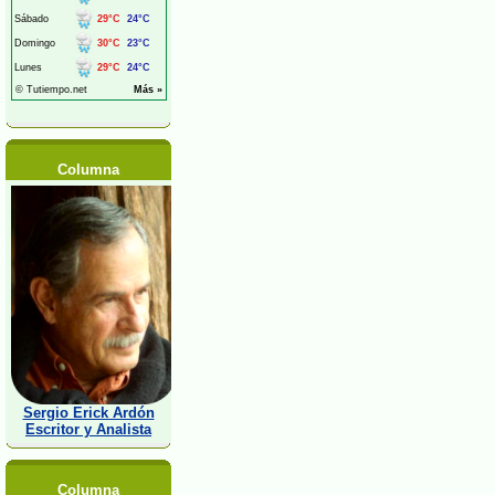
Columna
Sergio Erick Ardón
Escritor y Analista
Columna