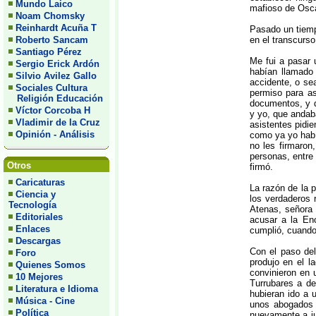
Mundo Laico
mafioso de Osca
Noam Chomsky
Reinhardt Acuña T
Pasado un tiemp
Roberto Sancam
en el transcurs
Santiago Pérez
Me fui a pasar 
Sergio Erick Ardón
habían llamado
Silvio Avilez Gallo
accidente, o se
Sociales Cultura
permiso para as
Religión Educación
documentos, y d
Víctor Corcoba H
y yo, que andaba
Vladimir de la Cruz
asistentes pidi
Opinión - Análisis
como ya yo había
no les firmaron
personas, entre 
Otros
firmó.
Caricaturas
La razón de la 
Ciencia y
los verdaderos 
Tecnología
Atenas, señora 
Editoriales
acusar a la Enc
Enlaces
cumplió, cuando
Descargas
Con el paso del
Foro
produjo en el l
Quienes Somos
convinieron en 
10 Mejores
Turrubares a de
Literatura e Idioma
hubieran ido a u
Música - Cine
unos abogados b
Política
nuevamente a ju