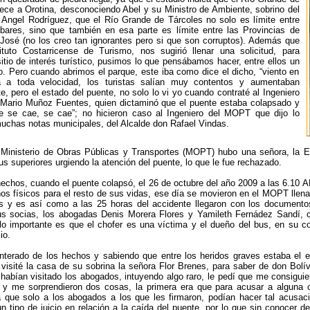
ece a Orotina, desconociendo Abel y su Ministro de Ambiente, sobrino del
 Angel Rodríguez, que el Río Grande de Tárcoles no solo es límite entre
ubares, sino que también en esa parte es límite entre las Provincias de
José (no los creo tan ignorantes pero si que son corruptos). Además que
ituto Costarricense de Turismo, nos sugirió llenar una solicitud, para
sitio de interés turístico, pusimos lo que pensábamos hacer, entre ellos un
o. Pero cuando abrimos el parque, este iba como dice el dicho, “viento en
a a toda velocidad, los turistas salían muy contentos y aumentaban
e, pero el estado del puente, no solo lo vi yo cuando contraté al Ingeniero
n Mario Muñoz Fuentes, quien dictaminó que el puente estaba colapsado y
e se cae, se cae”; no hicieron caso al Ingeniero del MOPT que dijo lo
uchas notas municipales, del Alcalde don Rafael Vindas.
 Ministerio de Obras Públicas y Transportes (MOPT) hubo una señora, la E
us superiores urgiendo la atención del puente, lo que le fue rechazado.
hechos, cuando el puente colapsó, el 26 de octubre del año 2009 a las 6.10 
os físicos para el resto de sus vidas, ese día se movieron en el MOPT llenan
os y es así como a las 25 horas del accidente llegaron con los document
s socias, los abogadas Denis Morera Flores y Yamileth Fernádez Sandí, 
lo importante es que el chofer es una víctima y el dueño del bus, en su c
io.
terado de los hechos y sabiendo que entre los heridos graves estaba el 
 visité la casa de su sobrina la señora Flor Brenes, para saber de don Bolí
habían visitado los abogados, intuyendo algo raro, le pedí que me consiguier
o y me sorprendieron dos cosas, la primera era que para acusar a alguna 
 que solo a los abogados a los que les firmaron, podían hacer tal acusa
n tipo de juicio en relación a la caída del puente, por lo que sin conocer d