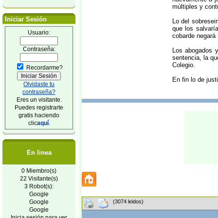
múltiples y cont
Iniciar Sesión
Lo del sobreseim
que los salvarí
Usuario:
cobarde negará 
Contraseña:
Los abogados y
sentencia, la q
Colegio.
Recordarme?
En fin lo de jus
Olvidaste tu
contraseña?
Eres un visitante.
Puedes registrarte
gratis haciendo
clic
aquí
.
En linea
0 Miembro(s)
22 Visitante(s)
3 Robot(s):
Google
Google
(3074 leidos)
Google
Inicia sesión para ver