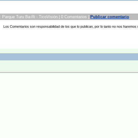
 Parque Turu Ba-Ri - TicoVisión | 0 Comentarios |
Publicar comentario
Los Comentarios son responsabilidad de los que lo publican, por lo tanto no nos haremos