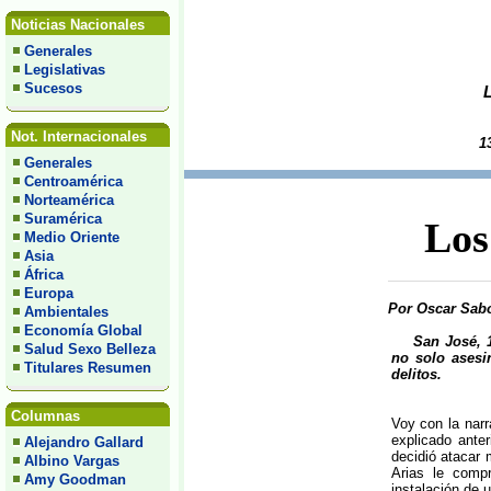
Noticias Nacionales
Generales
Legislativas
Sucesos
Not. Internacionales
1
Generales
Centroamérica
Norteamérica
Suramérica
Los
Medio Oriente
Asia
África
Europa
Por Oscar Sabo
Ambientales
Economía Global
San José, 
Salud Sexo Belleza
no solo asesi
Titulares Resumen
delitos.
Columnas
Voy con la narr
explicado ante
Alejandro Gallard
decidió atacar 
Albino Vargas
Arias le comp
Amy Goodman
instalación de 