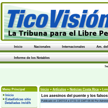
Inicio
Nacionales
Internacionales
Am. del
Informe de los Notables
Su
Menu Principal
Inicio
»
Artículos
»
Noticias Costa Rica
» Los 
Inicio
Los asesinos del puente y los falso
Estadísticas sitio
Publicado en 13/07/14 a 07:01:16 GMT-06:00 Por Admini
Detalladas /m/d/h