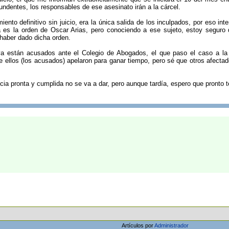
undentes, los responsables de ese asesinato irán a la cárcel.
iento definitivo sin juicio, era la única salida de los inculpados, por eso int
a es la orden de Oscar Arias, pero conociendo a ese sujeto, estoy seguro 
haber dado dicha orden.
a están acusados ante el Colegio de Abogados, el que paso el caso a la 
ue ellos (los acusados) apelaron para ganar tiempo, pero sé que otros afect
ticia pronta y cumplida no se va a dar, pero aunque tardía, espero que pronto t
Artículos por
Administrador