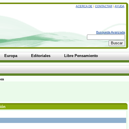
ACERCA DE
|
CONTACTAR
|
AYUDA
Busqueda Avanzada
Europa
Editoriales
Libre Pensamiento
com
ión