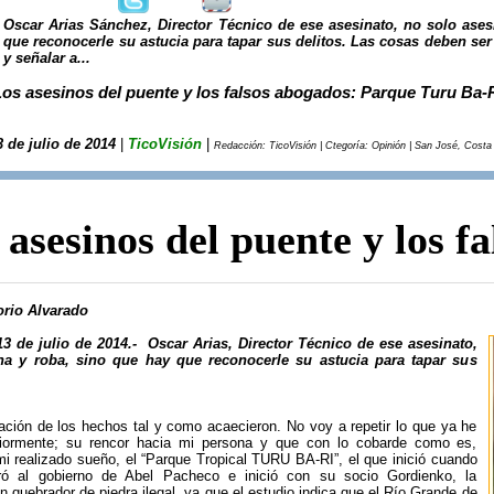
Oscar Arias Sánchez, Director Técnico de ese asesinato, no solo ases
que reconocerle su astucia para tapar sus delitos. Las cosas deben s
y señalar a...
Los asesinos del puente y los falsos abogados: Parque Turu Ba-
3 de julio de 2014
|
TicoVisión
|
Redacción: TicoVisión | Ctegoría: Opinión | San José, Costa 
 asesinos del puente y los f
rio Alvarado
13 de julio de 2014.-
Oscar Arias, Director Técnico de ese asesinato,
na y roba, sino que hay que reconocerle su astucia para tapar sus
ación de los hechos tal y como acaecieron. No voy a repetir lo que ya he
riormente; su rencor hacia mi persona y que con lo cobarde como es,
mi realizado sueño, el “Parque Tropical TURU BA-RI”, el que inició cuando
ró al gobierno de Abel Pacheco e inició con su socio Gordienko, la
un quebrador de piedra ilegal, ya que el estudio indica que el Río Grande de