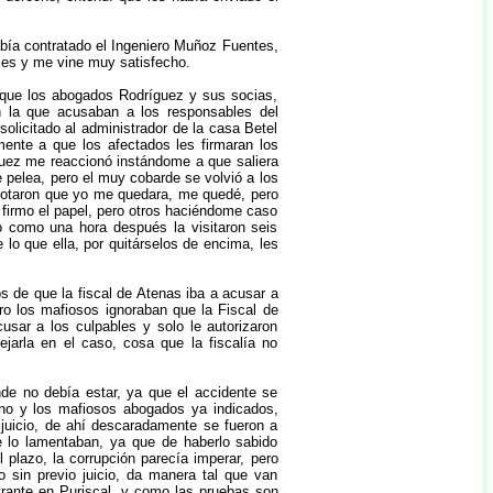
bía contratado el Ingeniero Muñoz Fuentes,
bles y me vine muy satisfecho.
 que los abogados Rodríguez y sus socias,
n la que acusaban a los responsables del
olicitado al administrador de la casa Betel
ente a que los afectados les firmaran los
guez me reaccionó instándome a que saliera
e pelea, pero el muy cobarde se volvió a los
 votaron que yo me quedara, me quedé, pero
s firmo el papel, pero otros haciéndome caso
o como una hora después la visitaron seis
 lo que ella, por quitárselos de encima, les
s de que la fiscal de Atenas iba a acusar a
o los mafiosos ignoraban que la Fiscal de
usar a los culpables y solo le autorizaron
jarla en el caso, cosa que la fiscalía no
de no debía estar, ya que el accidente se
rno y los mafiosos abogados ya indicados,
 juicio, de ahí descaradamente se fueron a
ue lo lamentaban, ya que de haberlo sabido
 plazo, la corrupción parecía imperar, pero
 sin previo juicio, da manera tal que van
trante en Puriscal, y como las pruebas son