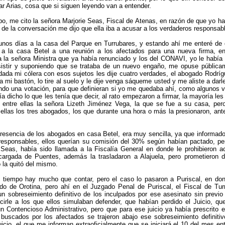
r Arias, cosa que si siguen leyendo van a entender.
o, me cito la señora Marjorie Seas, Fiscal de Atenas, en razón de que yo ha
o de la conversación me dijo que ella iba a acusar a los verdaderos responsa
unos días a la casa del Parque en Turrubares, y estando ahí me enteré de
 a la casa Betel a una reunión a los afectados para una nueva firma, e
a la señora Ministra que ya había renunciado y los del CONAVI, yo le había s
istir y suponiendo que se trataba de un nuevo engaño, me opuse públicam
ada mi cólera con esos sujetos les dije cuatro verdades, el abogado Rodrí
 mi bastón, lo tire al suelo y le dije venga sáqueme usted y me aliste a darl
endo una votación, para que definieran si yo me quedaba ahí, como algunos
 dicho lo que les tenía que decir, al rato empezaron a firmar, la mayoría le
, entre ellas la señora Lizeth Jiménez Vega, la que se fue a su casa, per
ellas los tres abogados, los que durante una hora o más la presionaron, ante
presencia de los abogados en casa Betel, era muy sencilla, ya que informado
responsables, ellos querían su comisión del 30% según habían pactado, per
Seas, había sido llamada a la Fiscalía General en donde le prohibieron ac
argada de Puentes, además la trasladaron a Alajuela, pero prometieron de
 la quitó del mismo.
 tiempo hay mucho que contar, pero el caso lo pasaron a Puriscal, en don
ado de Orotina, pero ahí en el Juzgado Penal de Puriscal, el Fiscal de Tu
un sobreseimiento definitivo de los inculpados por ese asesinato sin previo
cirle a los que ellos simulaban defender, que habían perdido el Juicio, q
n Contencioso Administrativo, pero que para ese juicio ya había prescrito el
uscados por los afectados se trajeron abajo ese sobreseimiento definitivo
icio, el que me informan extraoficialmente que se iniciará el 10 del mes en