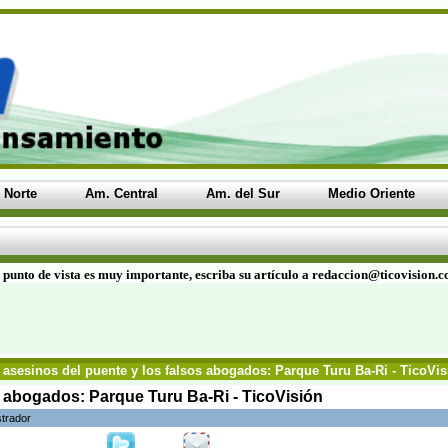
 Norte
Am. Central
Am. del Sur
Medio Oriente
 punto de vista es muy importante, escriba su artículo a redaccion@ticovision.
asesinos del puente y los falsos abogados: Parque Turu Ba-Ri - TicoVis
s abogados: Parque Turu Ba-Ri - TicoVisión
strador