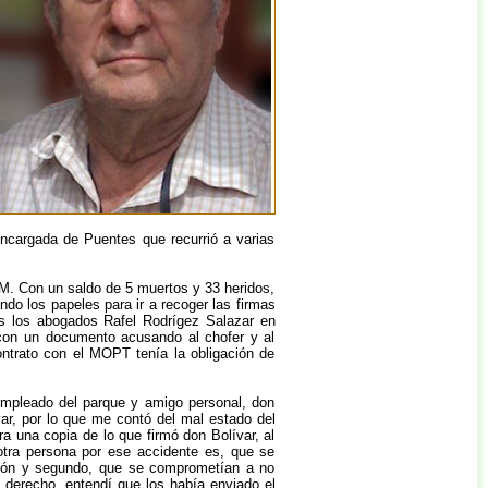
ncargada de Puentes que recurrió a varias
AM. Con un saldo de 5 muertos y 33 heridos,
do los papeles para ir a recoger las firmas
os los abogados Rafel Rodrígez Salazar en
con un documento acusando al chofer y al
ontrato con el MOPT tenía la obligación de
empleado del parque y amigo personal, don
var, por lo que me contó del mal estado del
a una copia de lo que firmó don Bolívar, al
otra persona por ese accidente es, que se
ción y segundo, que se comprometían a no
e derecho, entendí que los había enviado el