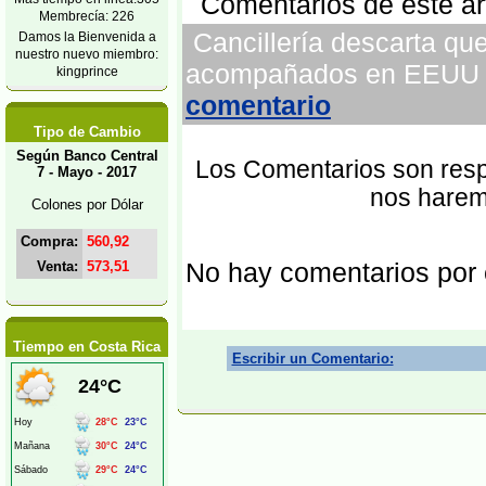
Comentarios de este art
Membrecía: 226
Cancillería descarta qu
Damos la Bienvenida a
nuestro nuevo miembro:
acompañados en EEUU - 
kingprince
comentario
Tipo de Cambio
Según Banco Central
Los Comentarios son respo
7 - Mayo - 2017
nos harem
Colones por Dólar
Compra:
560,92
No hay comentarios por
Venta:
573,51
Tiempo en Costa Rica
Escribir un Comentario: