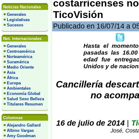
costarricenses n
Noticias Nacionales
TicoVisión
Generales
Legislativas
Publicado en 16/07/14 a 0
Sucesos
Not. Internacionales
Hasta el momento,
Generales
Centroamérica
pasadas las 16.00
Norteamérica
edad fue entregad
Suramérica
Unidos y de naciona
Medio Oriente
Asia
África
Cancillería desca
Europa
Ambientales
no acompa
Economía Global
Salud Sexo Belleza
Titulares Resumen
Columnas
16 de julio de 2014
|
Ti
Alejandro Gallard
José, Costa
Albino Vargas
Amy Goodman