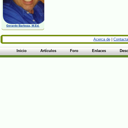
Gerardo Barboza, M.Ed.
Acerca de
|
Contacta
Inicio
Artículos
Foro
Enlaces
Desc