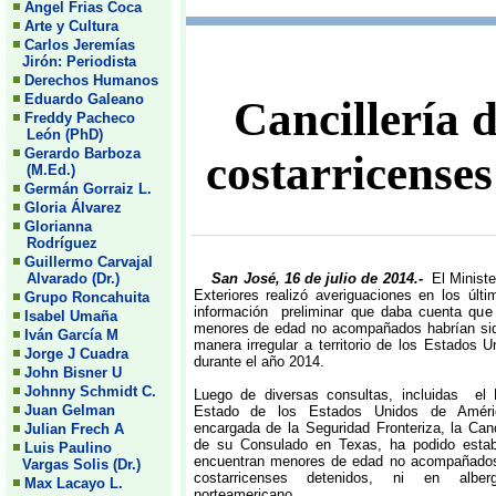
Angel Frias Coca
Arte y Cultura
Carlos Jeremías
Jirón: Periodista
Derechos Humanos
Eduardo Galeano
Cancillería 
Freddy Pacheco
León (PhD)
Gerardo Barboza
costarricens
(M.Ed.)
Germán Gorraiz L.
Gloria Álvarez
Glorianna
Rodríguez
Guillermo Carvajal
Alvarado (Dr.)
San José, 16 de julio de 2014.-
El Minist
Exteriores realizó averiguaciones en los últ
Grupo Roncahuita
información preliminar que daba cuenta que
Isabel Umaña
menores de edad no acompañados habrían sid
Iván García M
manera irregular a territorio de los Estados 
Jorge J Cuadra
durante el año 2014.
John Bisner U
Johnny Schmidt C.
Luego de diversas consultas, incluidas el
Juan Gelman
Estado de los Estados Unidos de Améric
encargada de la Seguridad Fronteriza, la Canc
Julian Frech A
de su Consulado en Texas, ha podido esta
Luis Paulino
encuentran menores de edad no acompañados
Vargas Solis (Dr.)
costarricenses detenidos, ni en albe
Max Lacayo L.
norteamericano.