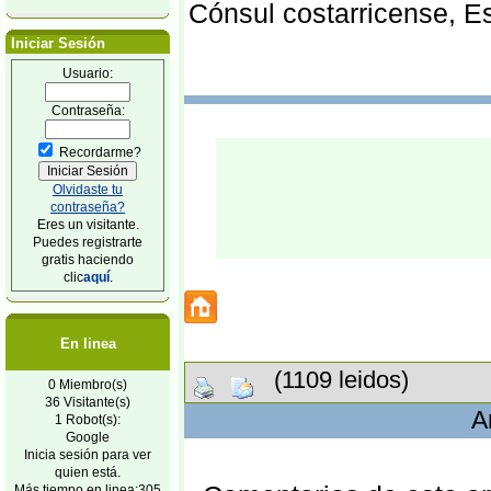
Cónsul costarricense, E
Iniciar Sesión
Usuario:
Contraseña:
Recordarme?
Olvidaste tu
contraseña?
Eres un visitante.
Puedes registrarte
gratis haciendo
clic
aquí
.
En linea
(1109 leidos)
0 Miembro(s)
36 Visitante(s)
A
1 Robot(s):
Google
Inicia sesión para ver
quien está.
Más tiempo en linea:305