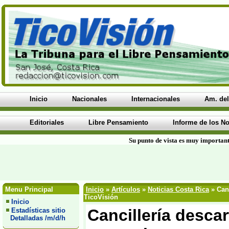
Inicio
Nacionales
Internacionales
Am. del
Editoriales
Libre Pensamiento
Informe de los No
Su punto de vista es muy important
Menu Principal
Inicio
»
Artículos
»
Noticias Costa Rica
» Can
TicoVisión
Inicio
Cancillería desca
Estadísticas sitio
Detalladas /m/d/h