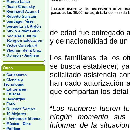
Mundo Laico
Noam Chomsky
Hasta el momento, la más reciente
informaci
Reinhardt Acuña T
pasadas las 16.00 horas
, detalla que uno de 
Roberto Sancam
Santiago Pérez
Sergio Erick Ardón
de edad fue entregado a
Silvio Avilez Gallo
Sociales Cultura
y de nacionalidad de un
Religión Educación
Víctor Corcoba H
Vladimir de la Cruz
Opinión - Análisis
Los familiares de los o
se busca establecer, ya
Otros
solicitado asistencia c
Caricaturas
Ciencia y
han dado autorización 
Tecnología
Editoriales
que compartan los detall
Enlaces
Descargas
Foro
“
Los menores fueron to
Quienes Somos
10 Mejores
ningún momento sus f
Literatura e Idioma
informar de la situaci
Música - Cine
Política