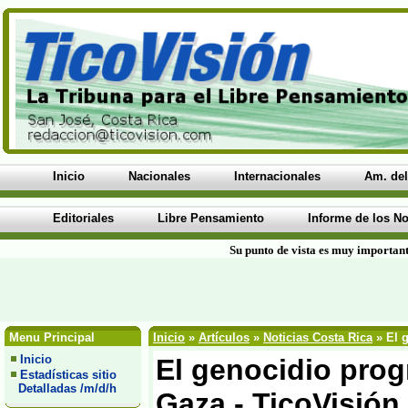
Inicio
Nacionales
Internacionales
Am. del
Editoriales
Libre Pensamiento
Informe de los No
Su punto de vista es muy important
Menu Principal
Inicio
»
Artículos
»
Noticias Costa Rica
» El g
Inicio
El genocidio progr
Estadísticas sitio
Detalladas /m/d/h
Gaza - TicoVisión