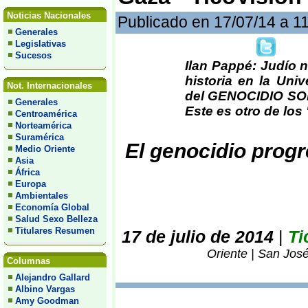
Noticias Nacionales
Publicado en 17/07/14 a 1
Generales
Legislativas
Sucesos
Ilan Pappé: Judío n
historia en la Uni
Not. Internacionales
del GENOCIDIO SOB
Generales
Este es otro de los
Centroamérica
Norteamérica
Suramérica
El genocidio progr
Medio Oriente
Asia
África
Europa
Ambientales
Economía Global
Salud Sexo Belleza
Titulares Resumen
17 de julio de 2014
|
Ti
Oriente | San José
Columnas
Alejandro Gallard
Albino Vargas
Amy Goodman