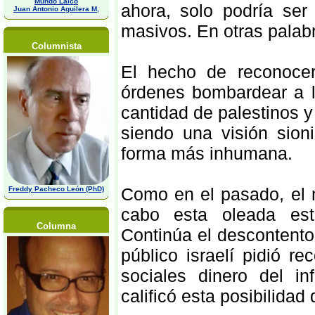
Mundo Laico
ahora, solo podría ser
Juan Antonio Aguilera M,
masivos. En otras palabr
Columnista
El hecho de reconoce
órdenes bombardear a la
cantidad de palestinos y 
siendo una visión sio
forma más inhumana.
Como en el pasado, el 
Freddy Pacheco León (PhD)
cabo esta oleada est
Columna
Continúa el descontento
público israelí pidió re
sociales dinero del in
calificó esta posibilidad 