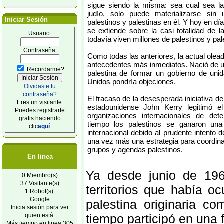
sigue siendo la misma: sea cual sea la
judío, solo puede materializarse sin u
Iniciar Sesión
palestinos y palestinas en él. Y hoy en día
se extiende sobre la casi totalidad de l
Usuario:
todavía viven millones de palestinos y pal
Contraseña:
Como todas las anteriores, la actual ole
antecedentes más inmediatos. Nació de un 
Recordarme?
palestina de formar un gobierno de unid
Unidos pondría objeciones.
Olvidaste tu
contraseña?
El fracaso de la desesperada iniciativa de
Eres un visitante.
estadounidense John Kerry legitimó el
Puedes registrarte
organizaciones internacionales de de
gratis haciendo
tiempo los palestinos se ganaron un
clic
aquí
.
internacional debido al prudente intento 
una vez más una estrategia para coordinar 
grupos y agendas palestinos.
En linea
Ya desde junio de 196
0 Miembro(s)
37 Visitante(s)
territorios que había o
1 Robot(s):
Google
palestina originaria 
Inicia sesión para ver
quien está.
tiempo participó en una 
Más tiempo en linea:305