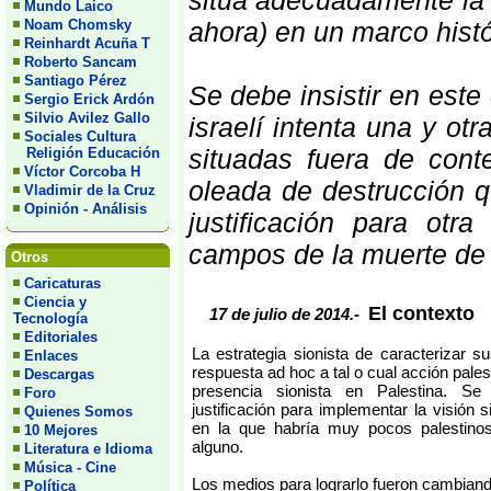
sitúa adecuadamente la b
Mundo Laico
Noam Chomsky
ahora) en un marco hist
Reinhardt Acuña T
Roberto Sancam
Santiago Pérez
Se debe insistir en est
Sergio Erick Ardón
Silvio Avilez Gallo
israelí intenta una y otr
Sociales Cultura
situadas fuera de cont
Religión Educación
Víctor Corcoba H
oleada de destrucción q
Vladimir de la Cruz
Opinión - Análisis
justificación para otr
campos de la muerte de 
Otros
Caricaturas
Ciencia y
El contexto
17 de julio de 2014.-
Tecnología
Editoriales
La estrategia sionista de caracterizar s
Enlaces
respuesta ad hoc a tal o cual acción pales
Descargas
presencia sionista en Palestina. Se
Foro
justificación para implementar la visión s
Quienes Somos
en la que habría muy pocos palestinos 
10 Mejores
alguno.
Literatura e Idioma
Música - Cine
Los medios para lograrlo fueron cambiand
Política