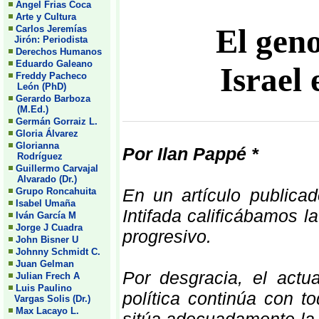
Angel Frias Coca
Arte y Cultura
El geno
Carlos Jeremías
Jirón: Periodista
Derechos Humanos
Eduardo Galeano
Israel
Freddy Pacheco
León (PhD)
Gerardo Barboza
(M.Ed.)
Germán Gorraiz L.
Gloria Álvarez
Glorianna
Por Ilan Pappé *
Rodríguez
Guillermo Carvajal
Alvarado (Dr.)
En un artículo publica
Grupo Roncahuita
Isabel Umaña
Intifada calificábamos la
Iván García M
Jorge J Cuadra
progresivo.
John Bisner U
Johnny Schmidt C.
Juan Gelman
Por desgracia, el actu
Julian Frech A
Luis Paulino
política continúa con t
Vargas Solis (Dr.)
Max Lacayo L.