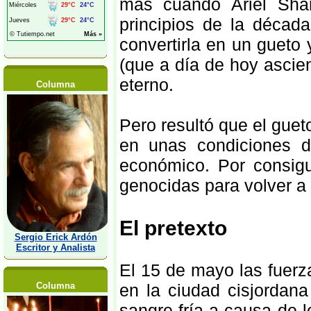
más cuando Ariel Shar
principios de la décad
convertirla en un gueto
(que a día de hoy ascie
eterno.
Columna
Pero resultó que el guet
en unas condiciones d
económico. Por consigu
genocidas para volver a e
El pretexto
Sergio Erick Ardón
Escritor y Analista
El 15 de mayo las fuerz
Columna
en la ciudad cisjordan
sangre fría a causa de 