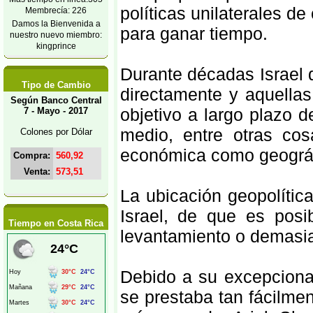
políticas unilaterales 
Membrecía: 226
Damos la Bienvenida a
para ganar tiempo.
nuestro nuevo miembro:
kingprince
Durante décadas Israel d
Tipo de Cambio
directamente y aquellas
Según Banco Central
objetivo a largo plazo d
7 - Mayo - 2017
medio, entre otras cos
Colones por Dólar
económica como geográf
Compra:
560,92
Venta:
573,51
La ubicación geopolític
Israel, de que es posi
Tiempo en Costa Rica
levantamiento o demasia
Debido a su excepcional
se prestaba tan fácilme