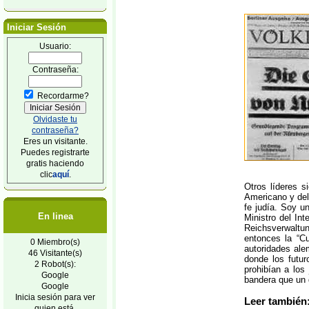
Iniciar Sesión
Usuario:
Contraseña:
Recordarme?
Olvidaste tu
contraseña?
Eres un visitante.
Puedes registrarte
gratis haciendo
clic
aquí
.
Otros líderes s
Americano y del
fe judía. Soy u
En linea
Ministro del In
Reichsverwaltun
entonces la “C
0 Miembro(s)
autoridades ale
46 Visitante(s)
donde los futu
2 Robot(s):
prohibían a los
Google
bandera que un d
Google
Inicia sesión para ver
Leer también
quien está.