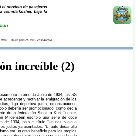
el servicio de pasajeros
ta comida kosher, bajo la
sión
 Rica | Tribuna para el Libre Pensamiento
ón increíble (2)
documento interno de Junio de 1934, las SS
e acrecentar y motivar la emigración de los
ías, liga deportiva judía, organizaciones
propio debería ser promocionado, como decía
e de la federación Sionista Kurt Tuchler,
Von Mildenstein escribió una serie de doce
les de 1934, bajo el título “Un nazi viaja a
 los judíos ya asentados. “El auto desarrollo
nismo era un gran beneficio para los propios
na apuntaba el camino para curar una herida