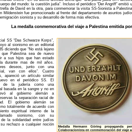
cuerpo del mundo: la cuestión judía”. Incluso el periódico “Der Angriff” emiti
strella de David en la otra, para conmemorar la visita SS-Sionista a Palest
von Mildenstein fue promocionado al frente del departamento de asuntos judío
 emigración sionista y su desarrollo de forma más efectiva.
La medalla conmemorativa del viaje a Palestina emitida 
icial SS “Das Schwarze Korps”,
yo al sionismo en un editorial
5 diciendo que “No está lejano
a que Palestina sea de nuevo
ir a sus hijos que han estado
lla durante mas de mil años.
ores deseos, junto con una
cial, van con ellos”. Cuatro
 apareció un artículo similar
uevo en el periódico SS. El
to de la judería como una
al basada en la sangre y no en
llevó al gobierno alemán a
reservas la separación racial de
ad. El gobierno alemán se
smo totalmente de acuerdo con
ento espiritual interno de la
llamado sionismo, con su
de la solidaridad entre judíos
su rechazo a cualquier noción
Medalla Hermann Göring propaganda perió
Colaboracionista en conmemoración del viaje a 