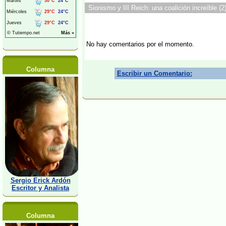
Sionismo y III Reich: una coalición increíble (2
No hay comentarios por el momento.
Columna
Escribir un Comentario:
Sergio Erick Ardón
Escritor y Analista
Columna