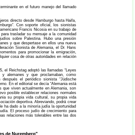
erminante en el futuro manejo del llamado
jeros directo desde Hamburgo hasta Haifa,
burgo”. Con soporte oficial, los sionistas
eamericano Francis Nicosia en su trabajo de
os para trasladar su mensaje a la comunidad
 judíos sobre Palestina. Hubo una presión
manes y que despertase en ellos una nueva
ederación Sionista de Alemania, el Dr. Hans
 momentos para promocionar la emigración,
uier cosa de otras autoridades en relación
5, el Reichstag adoptó las llamadas “Leyes
íos y alemanes y que proclamaban, como
 después el periódico sionista “Jüdische
rno. En el editorial se decía “Alemania está
os que viven actualmente en Alemania, son
evo posible establecer relaciones normales
ia su propia vida cultural, su propia vida
sociación deportiva. Abreviando, podrá crear
 le ha dado a la minoría judía la oportunidad
judía. El proceso judío de crecimiento para
as relaciones más tolerables entre las dos
es de Nuremberg"