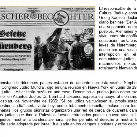
El responsable de la
Cultural Judía y ant
Georg Kareski declar
diario berlinés “Der
una separación comp
pueblos, Alemanes y
vivir juntos sin con
separación, en la ba
leyes de Nuremberg
deseo por una vida 
interrupción en 
comunidades judías,
matrimonios mixto
totalmente bienvenida
ionistas de diferentes países estaban de acuerdo con esta visión. Steph
 Congreso Judío Mundial, dijo en una reunión en Nueva York en Junio de 1
n judío... Hitler tenía razón en una cosa. Denominó al pueblo judío como ra
terior en Asuntos Judíos Dr. Bernhard Lösener, expresó su apoyo al sionismo
gsblatt, de Noviembre de 1935: “Si los judíos ya tuviesen su propio estad
uestión Judía” sería vista hoy como totalmente resuelta, incluso para l
manas, los grupos sionistas organizaron una red de cerca de cuarenta cam
ros judíos que iban a Palestina fuesen entrenados para su nueva vida al
 judíos mostrar la bandera alemana, se les permitió el derecho a mostrar l
ía sería adoptada por Israel, fue izada en los campos sionistas y otros centr
: