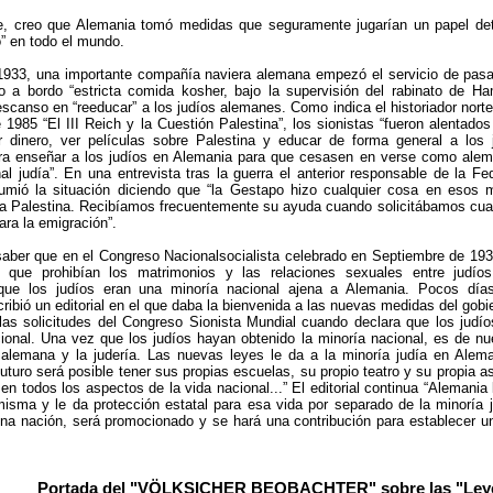
e, creo que Alemania tomó medidas que seguramente jugarían un papel det
” en todo el mundo.
933, una importante compañía naviera alemana empezó el servicio de pasa
o a bordo “estricta comida kosher, bajo la supervisión del rabinato de Ham
escanso en “reeducar” a los judíos alemanes. Como indica el historiador nort
e 1985 “El III Reich y la Cuestión Palestina”, los sionistas “fueron alentad
ar dinero, ver películas sobre Palestina y educar de forma general a los
ara enseñar a los judíos en Alemania para que cesasen en verse como ale
nal judía”. En una entrevista tras la guerra el anterior responsable de la F
sumió la situación diciendo que “la Gestapo hizo cualquier cosa en esos
 a Palestina. Recibíamos frecuentemente su ayuda cuando solicitábamos cualq
ara la emigración”.
saber que en el Congreso Nacionalsocialista celebrado en Septiembre de 193
 que prohibían los matrimonios y las relaciones sexuales entre jud
que los judíos eran una minoría nacional ajena a Alemania. Pocos días
ibió un editorial en el que daba la bienvenida a las nuevas medidas del gobie
as solicitudes del Congreso Sionista Mundial cuando declara que los judí
ional. Una vez que los judíos hayan obtenido la minoría nacional, es de nu
 alemana y la judería. Las nuevas leyes le da a la minoría judía en Aleman
futuro será posible tener sus propias escuelas, su propio teatro y su propia a
 en todos los aspectos de la vida nacional...” El editorial continua “Alemania
 misma y le da protección estatal para esa vida por separado de la minoría 
una nación, será promocionado y se hará una contribución para establecer un
Portada del "VÖLKSICHER BEOBACHTER" sobre las "Ley