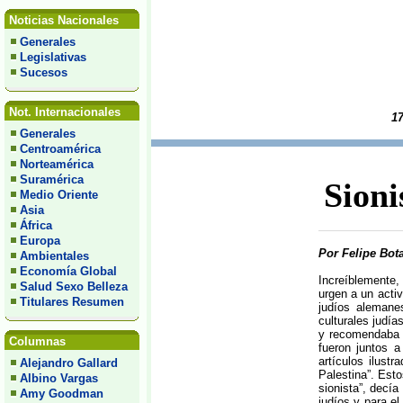
Noticias Nacionales
Generales
Legislativas
Sucesos
Not. Internacionales
17
Generales
Centroamérica
Norteamérica
Suramérica
Sioni
Medio Oriente
Asia
África
Europa
Por Felipe Bota
Ambientales
Economía Global
Increíblemente,
Salud Sexo Belleza
urgen a un activ
Titulares Resumen
judíos alemanes
culturales judí
y recomendaba e
Columnas
fueron juntos a
artículos ilustr
Alejandro Gallard
Palestina”. Esto
Albino Vargas
sionista”, decía
Amy Goodman
judíos y para el