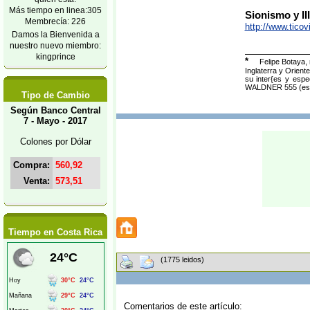
Más tiempo en linea:305
Sionismo y III
Membrecía: 226
http://www.tico
Damos la Bienvenida a
nuestro nuevo miembro:
kingprince
*
Felipe Botaya,
Inglaterra y Orient
su inter{es y es
WALDNER 555 (est
Tipo de Cambio
Según Banco Central
7 - Mayo - 2017
Colones por Dólar
Compra:
560,92
Venta:
573,51
Tiempo en Costa Rica
(1775 leidos)
Comentarios de este artículo: