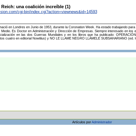
 Reich: una coalición increíble (1)
vision.com/cgi-bin/index.cgi?action=viewnews&id=14593
 nació en Londres en Junio de 1953, durante la Coronation Week. Ha estado trabajando para
e Medio. Es Doctor en Administración y Dirección de Empresas. Siempre interesado en los en
pecialización en las dos Guerras Mundiales y en los libros que ha publicado: OPE
os cuatro en editorial Nowtilus) y NO LE LLAME NEGRO LLÁMELE SUBSAHARIANO (ed. Id
Artículos por
Administrador