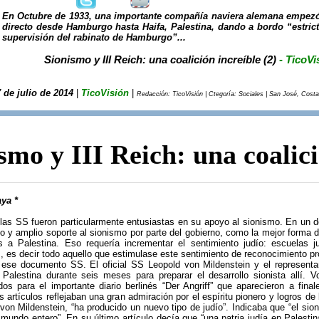
En Octubre de 1933, una importante compañía naviera alemana empezó 
directo desde Hamburgo hasta Haifa, Palestina, dando a bordo “estric
supervisión del rabinato de Hamburgo”...
Sionismo y III Reich: una coalición increíble (2)
- TicoVi
 de julio de 2014
|
TicoVisión
|
Redacción: TicoVisión | Ctegoría: Sociales | San José, Costa
smo y III Reich: una coalici
ya *
 las SS fueron particularmente entusiastas en su apoyo al sionismo. En un 
o y amplio soporte al sionismo por parte del gobierno, como la mejor forma d
 a Palestina. Eso requería incrementar el sentimiento judío: escuelas jud
as, es decir todo aquello que estimulase este sentimiento de reconocimiento 
se documento SS. El oficial SS Leopold von Mildenstein y el representant
 Palestina durante seis meses para preparar el desarrollo sionista allí. 
ados para el importante diario berlinés “Der Angriff” que aparecieron a fina
s artículos reflejaban una gran admiración por el espíritu pionero y logros de
 von Mildenstein, “ha producido un nuevo tipo de judío”. Indicaba que “el sio
 mundo entero”. En su último artículo decía que “una patria judía en Palesti