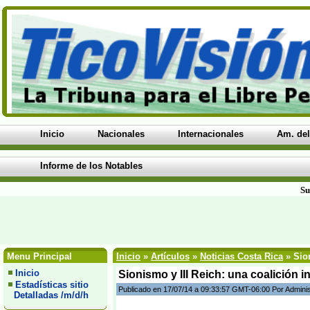
Inicio
Nacionales
Internacionales
Am. del
Informe de los Notables
Su
Menu Principal
Inicio
»
Artículos
»
Noticias Costa Rica
» Sion
Inicio
Sionismo y III Reich: una coalición in
Estadísticas sitio
Publicado en 17/07/14 a 09:33:57 GMT-06:00 Por Admini
Detalladas /m/d/h