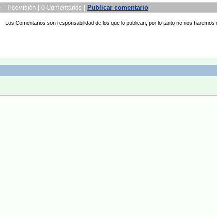
) - TicoVisión | 0 Comentarios |
Publicar comentario
Los Comentarios son responsabilidad de los que lo publican, por lo tanto no nos haremos