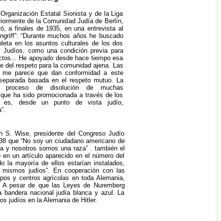
 Organización Estatal Sionista y de la Liga
eriormente de la Comunidad Judía de Berlín,
ó, a finales de 1935, en una entrevista al
 Angriff”: “Durante muchos años he buscado
leta en los asuntos culturales de los dos
 Judíos, como una condición previa para
flictos... He apoyado desde hace tiempo esa
se del respeto para la comunidad ajena. Las
 me parece que dan conformidad a este
separada basada en el respeto mutuo. La
el proceso de disolución de muchas
 que ha sido promocionada a través de los
s es, desde un punto de vista judío,
”.
en S. Wise, presidente del Congreso Judío
938 que “No soy un ciudadano americano de
za y nosotros somos una raza” . también el
 en un artículo aparecido en el número del
o la mayoría de ellos estarían instalados,
os mismos judíos”. En cooperación con las
pos y centros agrícolas en toda Alemania,
lí. A pesar de que las Leyes de Nuremberg
a bandera nacional judía blanca y azul. La
os judíos en la Alemania de Hitler.