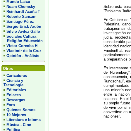
Mundo Laico
Noam Chomsky
Sobre esta bas
“Problema Judío
Reinhardt Acuña T
Roberto Sancam
En Octubre de 1
Santiago Pérez
Palestina, dand
Sergio Erick Ardón
trabajaron sin d
Silvio Avilez Gallo
investigación d
Sociales Cultura
judía, recolect
Religión Educación
considerable p
Víctor Corcoba H
identidad nacio
Friedenthal, re
Vladimir de la Cruz
particularmente
Opinión - Análisis
a preparativos p
Es interesante 
Otros
de Nuremberg”,
Caricaturas
consecuencia, 
Ciencia y
Rundschau”, escr
Tecnología
cumplimentado l
Editoriales
una minoría nac
entre la nación
Enlaces
nacional. En el 
Descargas
su propio futuro
Foro
de vivir por sí
Quienes Somos
convertirse en 
10 Mejores
naciones”.
Literatura e Idioma
Música - Cine
Política