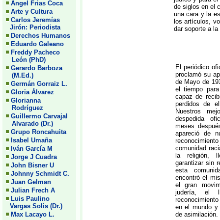
Angel Frias Coca
de siglos en el 
Arte y Cultura
una cara y la e
Carlos Jeremías
los artículos, 
Jirón: Periodista
dar soporte a la
Derechos Humanos
Eduardo Galeano
Freddy Pacheco
León (PhD)
El periódico of
Gerardo Barboza
proclamó su apo
(M.Ed.)
de Mayo de 193
Germán Gorraiz L.
el tiempo par
Gloria Álvarez
capaz de recib
Glorianna
perdidos de e
Rodríguez
Nuestros mej
Guillermo Carvajal
despedida ofi
Alvarado (Dr.)
meses después,
Grupo Roncahuita
apareció de n
Isabel Umaña
reconocimien
comunidad raci
Iván García M
la religión, 
Jorge J Cuadra
garantizar sin 
John Bisner U
esta comunid
Johnny Schmidt C.
encontró el mi
Juan Gelman
el gran movimi
Julian Frech A
judería, el 
Luis Paulino
reconocimiento 
Vargas Solis (Dr.)
en el mundo y 
Max Lacayo L.
de asimilación.