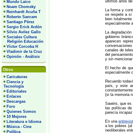
últimos años de 
Mundo Laico
Noam Chomsky
La forma y cont
Reinhardt Acuña T
se respete a sí 
Roberto Sancam
bien totalmente
Santiago Pérez
especialmente a
Sergio Erick Ardón
Silvio Avilez Gallo
La degradación 
gobierno tirán
Sociales Cultura
aparecen repre
Religión Educación
conversaciones 
Víctor Corcoba H
canales de tele
Vladimir de la Cruz
del pensamiento 
Opinión - Análisis
y sin mencionar
El hecho de que
Otros
especialmente co
Caricaturas
Recuerdo todaví
Ciencia y
país, y este a
Tecnología
constantemente 
Editoriales
(si la memoria 
Enlaces
Descargas
Sawiris, que es
Foro
las políticas d
Quienes Somos
parecía incapaz 
10 Mejores
En una
entrevis
Literatura e Idioma
a los pobres (a
Música - Cine
neoliberales ent
Política