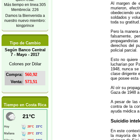
Al margen de e
Más tiempo en linea:305
murieron, efect
Membrecía: 226
obedeciendo una
Damos la Bienvenida a
soldados y volu
nuestro nuevo miembro:
toda su gratitud.
kingprince
Pero la manera c
falsamente, pe
propagandistas 
Tipo de Cambio
derechos del pu
Según Banco Central
policial parcial.
7 - Mayo - 2017
Esto no quiere 
Colones por Dólar
lucharían por P
1948, nunca se 
clase dirigente 
Compra:
560,92
que posee esta 
Venta:
573,51
Al oír su propa
Gaza de 1948 a 
A pesar de las
Tiempo en Costa Rica
contra de la c
ayuda médica a 
Suicidio inte
En este context
la mayoría de l