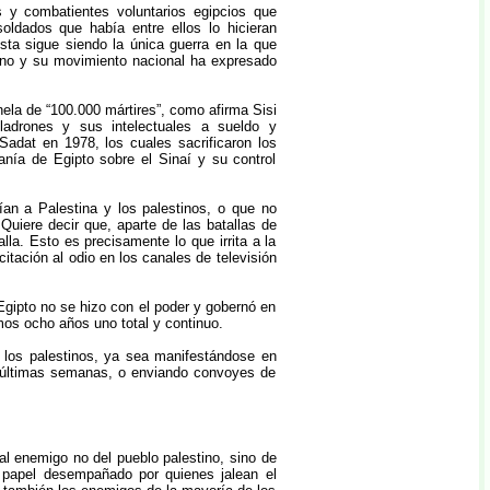
 y combatientes voluntarios egipcios que
oldados que había entre ellos lo hicieran
ta sigue siendo la única guerra en la que
tino y su movimiento nacional ha expresado
nela de “100.000 mártires”, como afirma Sisi
 ladrones y sus intelectuales a sueldo y
adat en 1978, los cuales sacrificaron los
anía de Egipto sobre el Sinaí y su control
ían a Palestina y los palestinos, o que no
uiere decir que, aparte de las batallas de
la. Esto es precisamente lo que irrita a la
citación al odio en los canales de televisión
Egipto no se hizo con el poder y gobernó en
os ocho años uno total y continuo.
 los palestinos, ya sea manifestándose en
s últimas semanas, o enviando convoyes de
al enemigo no del pueblo palestino, sino de
l papel desempañado por quienes jalean el