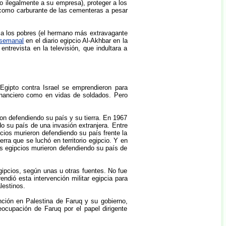
 ilegalmente a su empresa), proteger a los
 como carburante de las cementeras a pesar
 a los pobres (el hermano más extravagante
 semanal
en el diario egipcio Al-Akhbar en la
ntrevista en la televisión, que indultara a
Egipto contra Israel se emprendieron para
financiero como en vidas de soldados. Pero
ron defendiendo su país y su tierra. En 1967
do su país de una invasión extranjera. Entre
cios murieron defendiendo su país frente la
rra que se luchó en territorio egipcio. Y en
os egipcios murieron defendiendo su país de
gipcios, según unas u otras fuentes. No fue
ndió esta intervención militar egipcia para
lestinos.
nción en Palestina de Faruq y su gobierno,
ocupación de Faruq por el papel dirigente