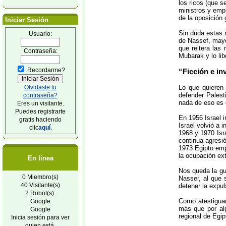
los ricos (que 
ministros y emp
de la oposición 
Iniciar Sesión
Sin duda estas 
Usuario:
de Nassef, may
que reitera las
Contraseña:
Mubarak y lo libe
Recordarme?
“Ficción e in
Olvidaste tu
Lo que quieren 
defender Palest
contraseña?
nada de eso es c
Eres un visitante.
Puedes registrarte
En 1956 Israel i
gratis haciendo
Israel volvió a 
clic
aquí
.
1968 y 1970 Isr
continua agresió
1973 Egipto emp
la ocupación ext
En linea
Nos queda la gu
0 Miembro(s)
Nasser, al que s
40 Visitante(s)
detener la expul
2 Robot(s):
Como atestiguan
Google
más que por alg
Google
regional de Egipt
Inicia sesión para ver
quien está.