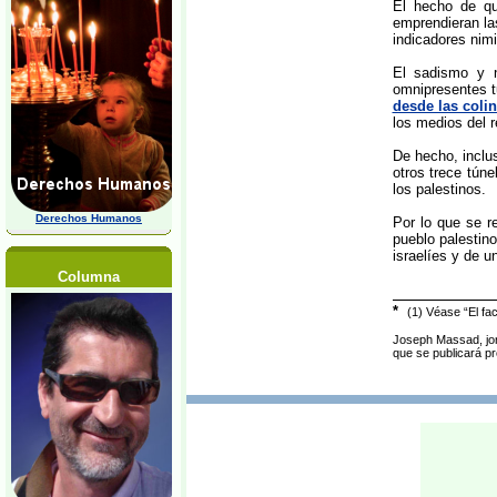
El hecho de qu
emprendieran las
indicadores nimi
El sadismo y n
omnipresentes tu
desde las coli
los medios del r
De hecho, inclus
otros trece tún
los palestinos.
Derechos Humanos
Por lo que se re
pueblo palestino
israelíes y de u
Columna
*
(1) Véase “El fa
Joseph Massad, jord
que se publicará pr