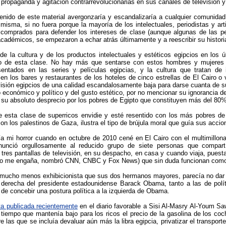
propaganda y agitación contrarrevolucionarias en sus canales de televisión y
enido de este material avergonzaría y escandalizaría a cualquier comunidad d
misma, si no fuera porque la mayoría de los intelectuales, periodistas y art
 comprados para defender los intereses de clase (aunque algunas de las pe
cadémicos, se empezaron a echar atrás últimamente y a reescribir su histor
de la cultura y de los productos intelectuales y estéticos egipcios en los ú
ico de esta clase. No hay más que sentarse con estos hombres y mujeres 
sentados en las series y películas egipcias, y la cultura que tratan de
en los bares y restaurantes de los hoteles de cinco estrellas de El Cairo o 
visión egipcios de una calidad escandalosamente baja para darse cuanta de s
económico y político y del gusto estético, por no mencionar su ignorancia de l
 su absoluto desprecio por los pobres de Egipto que constituyen más del 80%
 esta clase de superricos envidie y esté resentido con los más pobres de
n los palestinos de Gaza, ilustra el tipo de brújula moral que guía sus accio
a mi horror cuando en octubre de 2010 cené en El Cairo con el multimillona
nunció orgullosamente al reducido grupo de siete personas que compa
tres pantallas de televisión, en su despacho, en casa y cuando viaja, pues
no me engaña, nombró CNN, CNBC y Fox News) que sin duda funcionan como 
 mucho menos exhibicionista que sus dos hermanos mayores, parecía no dar 
e derecha del presidente estadounidense Barack Obama, tanto a las de polí
de concebir una postura política a la izquierda de Obama.
ta publicada recientemente
en el diario favorable a Sisi Al-Masry Al-Youm Sawi
l tiempo que mantenía bajo para los ricos el precio de la gasolina de los co
re las que se incluía devaluar aún más la libra egipcia, privatizar el transpor