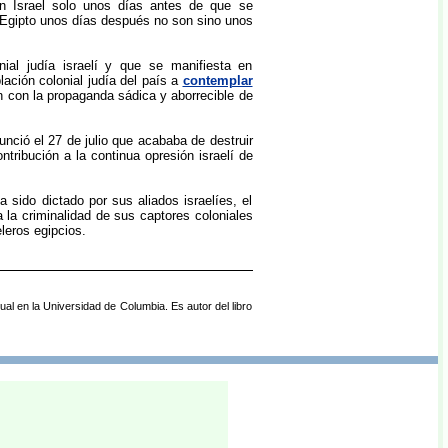
en Israel solo unos días antes de que se
n Egipto unos días después no son sino unos
ial judía israelí y que se manifiesta en
lación colonial judía del país a
contemplar
ón con la propaganda sádica y aborrecible de
nció el 27 de julio que acababa de destruir
ribución a la continua opresión israelí de
a sido dictado por sus aliados israelíes, el
a la criminalidad de sus captores coloniales
eleros egipcios.
al en la Universidad de Columbia. Es autor del libro