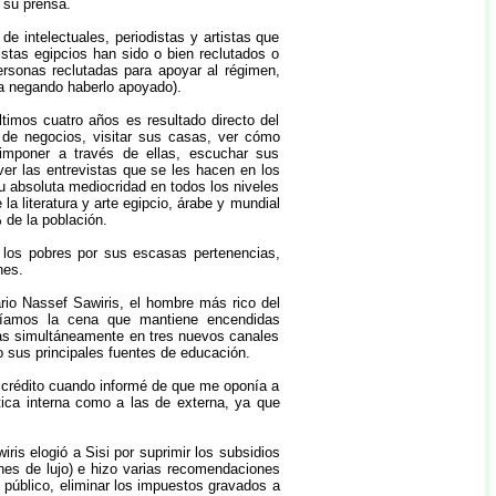
 su prensa.
e intelectuales, periodistas y artistas que
istas egipcios han sido o bien reclutados o
rsonas reclutadas para apoyar al régimen,
ia negando haberlo apoyado).
ltimos cuatro años es resultado directo del
de negocios, visitar sus casas, ver cómo
 imponer a través de ellas, escuchar sus
ver las entrevistas que se les hacen en los
u absoluta mediocridad en todos los niveles
a literatura y arte egipcio, árabe y mundial
 de la población.
 los pobres por sus escasas pertenencias,
nes.
rio Nassef Sawiris, el hombre más rico del
rtíamos la cena que mantiene encendidas
tas simultáneamente en tres nuevos canales
sus principales fuentes de educación.
crédito cuando informé de que me oponía a
tica interna como a las de externa, ya que
ris elogió a Sisi por suprimir los subsidios
ches de lujo) e hizo varias recomendaciones
te público, eliminar los impuestos gravados a