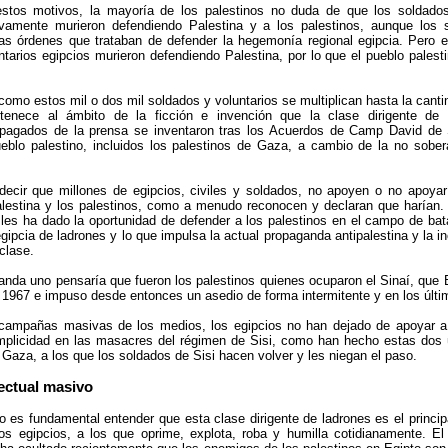
stos motivos, la mayoría de los palestinos no duda de que los soldados
ivamente murieron defendiendo Palestina y a los palestinos, aunque los s
s órdenes que trataban de defender la hegemonía regional egipcia. Pero es
ntarios egipcios murieron defendiendo Palestina, por lo que el pueblo pales
omo estos mil o dos mil soldados y voluntarios se multiplican hasta la canti
rtenece al ámbito de la ficción e invención que la clase dirigente de
pagados de la prensa se inventaron tras los Acuerdos de Camp David de S
eblo palestino, incluidos los palestinos de Gaza, a cambio de la no sober
decir que millones de egipcios, civiles y soldados, no apoyen o no apoyar
alestina y los palestinos, como a menudo reconocen y declaran que harían. Q
les ha dado la oportunidad de defender a los palestinos en el campo de batal
egipcia de ladrones y lo que impulsa la actual propaganda antipalestina y la in
clase.
ganda uno pensaría que fueron los palestinos quienes ocuparon el Sinaí, que 
1967 e impuso desde entonces un asedio de forma intermitente y en los últim
 campañas masivas de los medios, los egipcios no han dejado de apoyar a
omplicidad en las masacres del régimen de Sisi, como han hecho estas do
Gaza, a los que los soldados de Sisi hacen volver y les niegan el paso.
lectual masivo
o es fundamental entender que esta clase dirigente de ladrones es el princip
os egipcios, a los que oprime, explota, roba y humilla cotidianamente. E