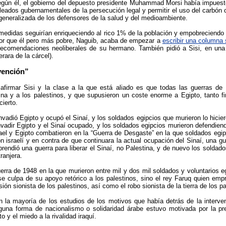
según él, el gobierno del depuesto presidente Muhammad Morsi había impuesto
leados gubernamentales de la persecución legal y permitir el uso del carbón
generalizada de los defensores de la salud y del medioambiente.
medidas seguirían enriqueciendo al rico 1% de la población y empobreciendo
or que él pero más pobre, Naguib, acaba de empezar a
escribir una columna
 recomendaciones neoliberales de su hermano. También pidió a Sisi, en una e
rara de la cárcel).
vención”
afirmar Sisi y la clase a la que está aliado es que todas las guerras de 
ina y a los palestinos, y que supusieron un coste enorme a Egipto, tanto 
ierto.
nvadió Egipto y ocupó el Sinaí, y los soldados egipcios que murieron lo hicie
invadir Egipto y el Sinaí ocupado, y los soldados egipcios murieron defendien
ael y Egipto combatieron en la “Guerra de Desgaste” en la que soldados egip
n israelí y en contra de que continuara la actual ocupación del Sinaí, una gue
rendió una guerra para liberar el Sinaí, no Palestina, y de nuevo los soldad
ranjera.
erra de 1948 en la que murieron entre mil y dos mil soldados y voluntarios e
e culpa de su apoyo retórico a los palestinos, sino el rey Faruq quien empre
sión sionista de los palestinos, así como el robo sionista de la tierra de los pa
 la mayoría de los estudios de los motivos que había detrás de la interve
una forma de nacionalismo o solidaridad árabe estuvo motivada por la pre
o y el miedo a la rivalidad iraquí.