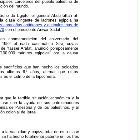
cipales carceleros del pueblo palestino de
ción del mundo.
rono de Egipto, el general Abdulfattah al-
la clase dirigente de ladrones egipcia ha
s campañas antiárabes y antipalestinas de
970
con el presidente Anwar Sadat.
en conmemoración del aniversario del
 1952 el nada carismático Sisi, cuyas
las de Yasser Arafat, anunció pomposamente
100.000 mártires egipcios” por la causa
 sacrificios que han hecho los soldados
los últimos 67 años, afirmar que estos
os es el colmo de la hipocresía.
r que la terrible situación económica y la
clase con la ayuda de sus patrocinadores
sa de Palestina y de los palestinos, y al
n colonial de Israel.
a la vacuidad y bajeza total de esta clase
 se ha hecho totalmente patente en los tres