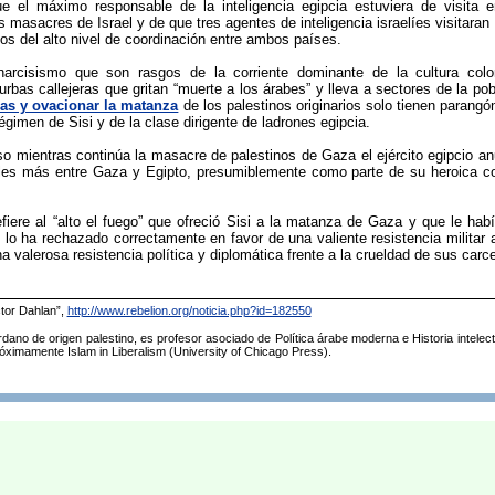
e el máximo responsable de la inteligencia egipcia estuviera de visita 
 masacres de Israel y de que tres agentes de inteligencia israelíes visitara
os del alto nivel de coordinación entre ambos países.
arcisismo que son rasgos de la corriente dominante de la cultura colon
rbas callejeras que gritan “muerte a los árabes” y lleva a sectores de la pob
nas y ovacionar la matanza
de los palestinos originarios solo tienen parang
égimen de Sisi y de la clase dirigente de ladrones egipcia.
o mientras continúa la masacre de palestinos de Gaza el ejército egipcio anu
eles más entre Gaza y Egipto, presumiblemente como parte de su heroica cont
fiere al “alto el fuego” que ofreció Sisi a la matanza de Gaza y que le habí
 lo ha rechazado correctamente en favor de una valiente resistencia militar 
na valerosa resistencia política y diplomática frente a la crueldad de sus carc
ctor Dahlan”,
http://www.rebelion.org/noticia.php?id=182550
ano de origen palestino, es profesor asociado de Política árabe moderna e Historia intelectu
óximamente Islam in Liberalism (University of Chicago Press).