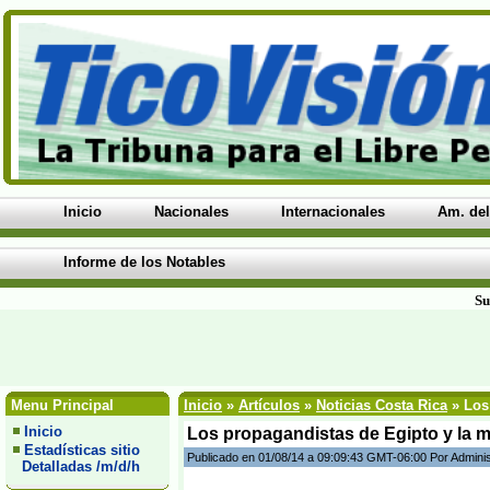
Inicio
Nacionales
Internacionales
Am. del
Informe de los Notables
Su
Menu Principal
Inicio
»
Artículos
»
Noticias Costa Rica
» Los
Inicio
Los propagandistas de Egipto y la m
Estadísticas sitio
Publicado en 01/08/14 a 09:09:43 GMT-06:00 Por Admini
Detalladas /m/d/h