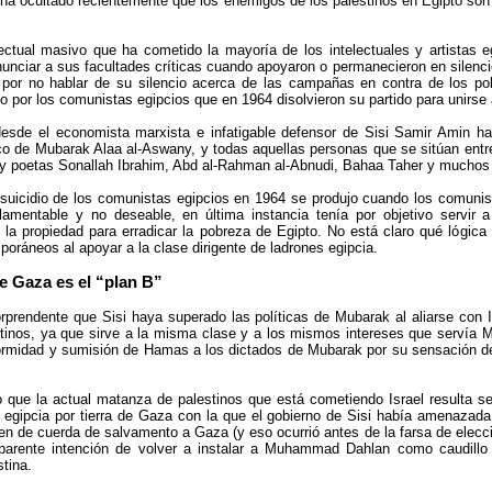
 ha ocultado recientemente que los enemigos de los palestinos en Egipto son
lectual masivo que ha cometido la mayoría de los intelectuales y artistas eg
enunciar a sus facultades críticas cuando apoyaron o permanecieron en silenc
por no hablar de su silencio acerca de las campañas en contra de los pobr
o por los comunistas egipcios que en 1964 disolvieron su partido para unirse 
esde el economista marxista e infatigable defensor de Sisi Samir Amin h
tico de Mubarak Alaa al-Aswany, y todas aquellas personas que se sitúan ent
s y poetas Sonallah Ibrahim, Abd al-Rahman al-Abnudi, Bahaa Taher y muchos 
 suicidio de los comunistas egipcios en 1964 se produjo cuando los comuni
lamentable y no deseable, en última instancia tenía por objetivo servir
 la propiedad para erradicar la pobreza de Egipto. No está claro qué lógica 
oráneos al apoyar a la clase dirigente de ladrones egipcia.
e Gaza es el “plan B”
rprendente que Sisi haya superado las políticas de Mubarak al aliarse con I
tinos, ya que sirve a la misma clase y a los mismos intereses que servía 
formidad y sumisión de Hamas a los dictados de Mubarak por su sensación d
o que la actual matanza de palestinos que está cometiendo Israel resulta se
n egipcia por tierra de Gaza con la que el gobierno de Sisi había amenazad
ven de cuerda de salvamento a Gaza (y eso ocurrió antes de la farsa de elec
 aparente intención de volver a instalar a Muhammad Dahlan como caudill
stina.