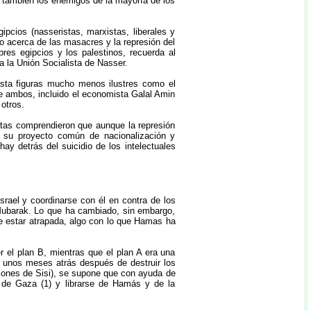
 también los enemigos de la mayoría de los
ipcios (nasseristas, marxistas, liberales y
io acerca de las masacres y la represión del
es egipcios y los palestinos, recuerda al
a la Unión Socialista de Nasser.
asta figuras mucho menos ilustres como el
re ambos, incluido el economista Galal Amin
otros.
stas comprendieron que aunque la represión
 a su proyecto común de nacionalización y
hay detrás del suicidio de los intelectuales
srael y coordinarse con él en contra de los
Mubarak. Lo que ha cambiado, sin embargo,
e estar atrapada, algo con lo que Hamas ha
r el plan B, mientras que el plan A era una
a unos meses atrás después de destruir los
ciones de Sisi), se supone que con ayuda de
o de Gaza (1) y librarse de Hamás y de la