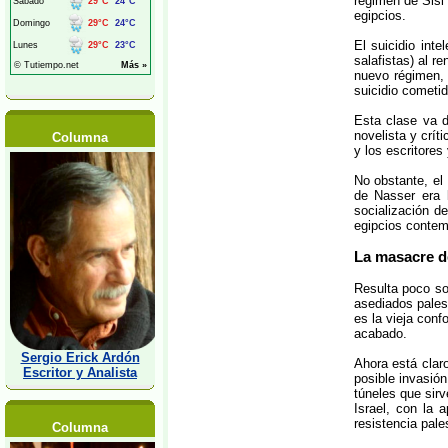
régimen de Sisi
egipcios.
El suicidio inte
salafistas) al r
nuevo régimen, 
suicidio cometid
Esta clase va d
novelista y crí
Columna
y los escritore
No obstante, el
de Nasser era 
socialización de
egipcios contemp
La masacre d
Resulta poco so
asediados pales
es la vieja con
acabado.
Sergio Erick Ardón
Ahora está clar
Escritor y Analista
posible invasió
túneles que sir
Israel, con la
resistencia pale
Columna