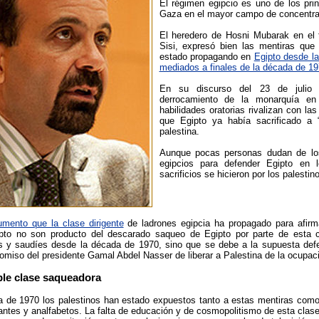
El régimen egipcio es uno de los prin
Gaza en el mayor campo de concentra
El heredero de Hosni Mubarak en el t
Sisi, expresó bien las mentiras que 
estado propagando en
Egipto desde la
mediados a finales de la década de 1
En su discurso del 23 de julio 
derrocamiento de la monarquía en
habilidades oratorias rivalizan con 
que Egipto ya había sacrificado a “
palestina.
Aunque pocas personas dudan de los
egipcios para defender Egipto en 
sacrificios se hicieron por los palestin
umento que la clase dirigente
de ladrones egipcia ha propagado para afirma
pto no son producto del descarado saqueo de Egipto por parte de esta 
 y saudíes desde la década de 1970, sino que se debe a la supuesta defen
miso del presidente Gamal Abdel Nasser de liberar a Palestina de la ocupació
ble clase saqueadora
 de 1970 los palestinos han estado expuestos tanto a estas mentiras como 
antes y analfabetos. La falta de educación y de cosmopolitismo de esta clase