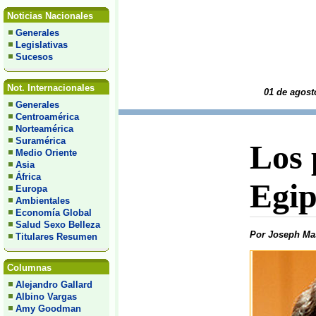
Noticias Nacionales
Generales
Legislativas
Sucesos
Not. Internacionales
01 de agost
Generales
Centroamérica
Norteamérica
Suramérica
Los 
Medio Oriente
Asia
África
Egip
Europa
Ambientales
Economía Global
Salud Sexo Belleza
Por Joseph Ma
Titulares Resumen
Columnas
Alejandro Gallard
Albino Vargas
Amy Goodman