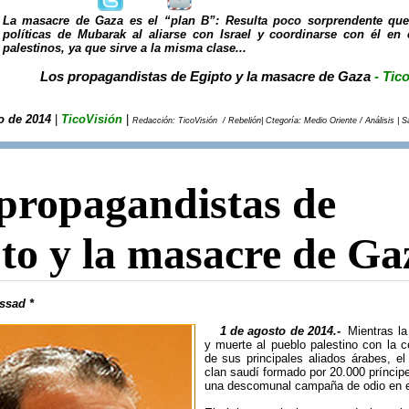
La masacre de Gaza es el “plan B”: Resulta poco sorprendente que
políticas de Mubarak al aliarse con Israel y coordinarse con él en
palestinos, ya que sirve a la misma clase...
Los propagandistas de Egipto y la masacre de Gaza
- Tic
o de 2014
|
TicoVisión
|
Redacción: TicoVisión / Rebelión| Ctegoría: Medio Oriente / Análisis | 
propagandistas de
to y la masacre de Ga
ssad *
1 de agosto de 2014.-
Mientras la
y muerte al pueblo palestino con la 
de sus principales aliados árabes, e
clan saudí formado por 20.000 príncip
una descomunal campaña de odio en el 