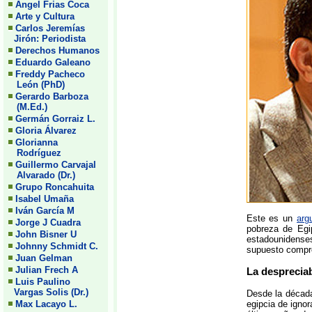
Angel Frias Coca
Arte y Cultura
Carlos Jeremías
Jirón: Periodista
Derechos Humanos
Eduardo Galeano
Freddy Pacheco
León (PhD)
Gerardo Barboza
(M.Ed.)
Germán Gorraiz L.
Gloria Álvarez
Glorianna
Rodríguez
Guillermo Carvajal
Alvarado (Dr.)
Grupo Roncahuita
Isabel Umaña
Iván García M
Este es un
arg
Jorge J Cuadra
pobreza de Egi
John Bisner U
estadounidenses
Johnny Schmidt C.
supuesto compro
Juan Gelman
Julian Frech A
La desprecia
Luis Paulino
Vargas Solis (Dr.)
Desde la década
Max Lacayo L.
egipcia de ignor