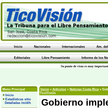
Inicio
Nacionales
Internacionales
Am. del
Editoriales
Libre Pensamiento
Informe de los No
Su punto de vista es muy important
Menu Principal
Inicio
»
Artículos
»
Noticias Costa Rica
» Gob
TicoVisión
Inicio
Gobierno impl
Estadísticas sitio
Detalladas /m/d/h