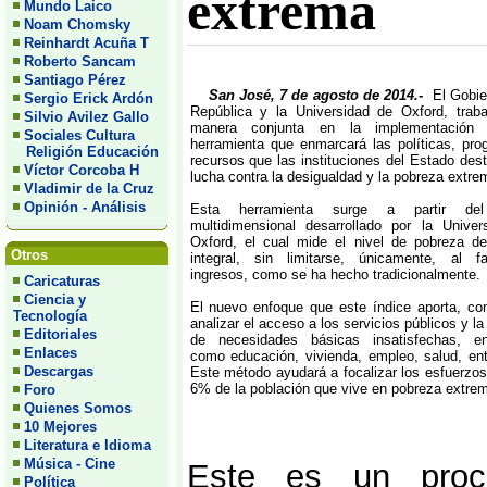
extrema
Mundo Laico
Noam Chomsky
Reinhardt Acuña T
Roberto Sancam
Santiago Pérez
San José, 7 de agosto de 2014.-
El Gobie
Sergio Erick Ardón
República y la Universidad de Oxford, traba
Silvio Avilez Gallo
manera conjunta en la implementación
Sociales Cultura
herramienta que enmarcará las políticas, pr
Religión Educación
recursos que las instituciones del Estado dest
Víctor Corcoba H
lucha contra la desigualdad y la pobreza extre
Vladimir de la Cruz
Opinión - Análisis
Esta herramienta surge a partir del
multidimensional desarrollado por la Univer
Oxford, el cual mide el nivel de pobreza d
Otros
integral, sin limitarse, únicamente, al f
ingresos, como se ha hecho tradicionalmente.
Caricaturas
Ciencia y
El nuevo enfoque que este índice aporta, co
Tecnología
analizar el acceso a los servicios públicos y la
Editoriales
de necesidades básicas insatisfechas, en
Enlaces
como educación, vivienda, empleo, salud, ent
Descargas
Este método ayudará a focalizar los esfuerzos
6% de la población que vive en pobreza extre
Foro
Quienes Somos
10 Mejores
Literatura e Idioma
Música - Cine
Este es un proc
Política