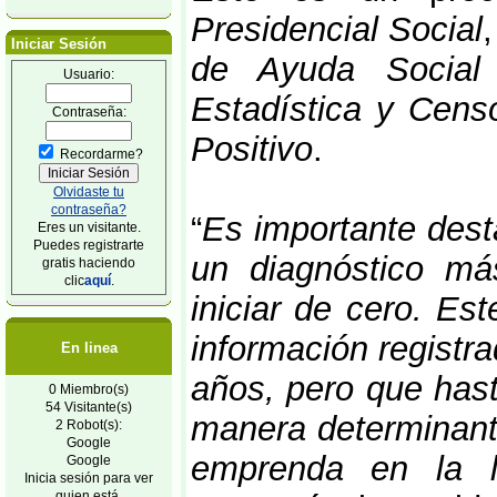
Presidencial Social
Iniciar Sesión
de Ayuda Social
Usuario:
Estadística y Cens
Contraseña:
Positivo
.
Recordarme?
Olvidaste tu
contraseña?
“
Es importante dest
Eres un visitante.
Puedes registrarte
un diagnóstico m
gratis haciendo
clic
aquí
.
iniciar de cero. Es
información registr
En linea
años, pero que hast
0 Miembro(s)
54 Visitante(s)
manera determinant
2 Robot(s):
Google
emprenda en la l
Google
Inicia sesión para ver
quien está.