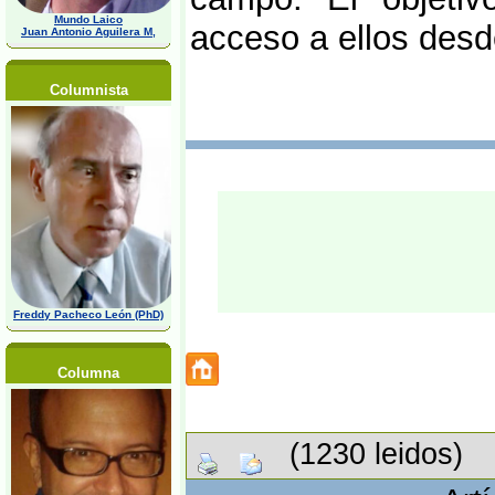
Mundo Laico
acceso a ellos desde
Juan Antonio Aguilera M,
Columnista
Freddy Pacheco León (PhD)
Columna
(1230 leidos)