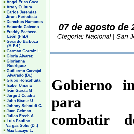
Angel Frias Coca
Arte y Cultura
Carlos Jeremías
Jirón: Periodista
Derechos Humanos
07 de agosto de 
Eduardo Galeano
Freddy Pacheco
Ctegoría: Nacional | San J
León (PhD)
Gerardo Barboza
(M.Ed.)
Germán Gorraiz L.
Gloria Álvarez
Glorianna
Rodríguez
Guillermo Carvajal
Alvarado (Dr.)
Gobierno i
Grupo Roncahuita
Isabel Umaña
Iván García M
Jorge J Cuadra
para
John Bisner U
Johnny Schmidt C.
Juan Gelman
combatir d
Julian Frech A
Luis Paulino
Vargas Solis (Dr.)
Max Lacayo L.