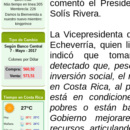
comentó el Preside
Más tiempo en linea:305
Membrecía: 226
Solís Rivera.
Damos la Bienvenida a
nuestro nuevo miembro:
kingprince
La Vicepresidenta 
Tipo de Cambio
Echeverría, quien l
Según Banco Central
7 - Mayo - 2017
indicó que toma
Colones por Dólar
detectado que, pes
Compra:
560,92
inversión social, 
Venta:
573,51
en Costa Rica, al 
está en condicione
Tiempo en Costa Rica
pobres o están b
Gobierno mejora
recursos, articulan