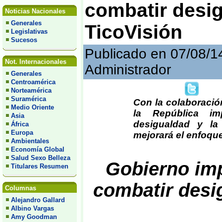
combatir desig
Noticias Nacionales
Generales
TicoVisión
Legislativas
Sucesos
Publicado en 07/08/1
Not. Internacionales
Administrador
Generales
Centroamérica
Norteamérica
Suramérica
Con la colaboració
Medio Oriente
la República im
Asia
desigualdad y la 
África
Europa
mejorará el enfoque 
Ambientales
Economía Global
Salud Sexo Belleza
Gobierno im
Titulares Resumen
combatir desi
Columnas
Alejandro Gallard
Albino Vargas
Amy Goodman