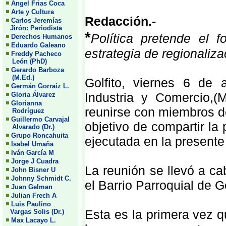
Angel Frias Coca
Arte y Cultura
Redacción.-
Carlos Jeremías
Jirón: Periodista
*
Política pretende el f
Derechos Humanos
Eduardo Galeano
estrategia de regionaliza
Freddy Pacheco
León (PhD)
Gerardo Barboza
(M.Ed.)
Golfito, viernes 6 de
Germán Gorraiz L.
Industria y Comercio,(
Gloria Álvarez
Glorianna
reunirse con miembros de
Rodríguez
Guillermo Carvajal
objetivo de compartir l
Alvarado (Dr.)
Grupo Roncahuita
ejecutada en la presente
Isabel Umaña
Iván García M
Jorge J Cuadra
La reunión se llevó a ca
John Bisner U
Johnny Schmidt C.
el Barrio Parroquial de Go
Juan Gelman
Julian Frech A
Luis Paulino
Esta es la primera vez 
Vargas Solis (Dr.)
Max Lacayo L.