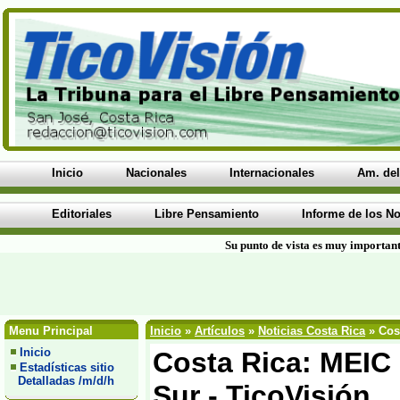
Inicio
Nacionales
Internacionales
Am. del
Editoriales
Libre Pensamiento
Informe de los No
Su punto de vista es muy important
Menu Principal
Inicio
»
Artículos
»
Noticias Costa Rica
» Cost
Inicio
Costa Rica: MEIC 
Estadísticas sitio
Detalladas /m/d/h
Sur - TicoVisión