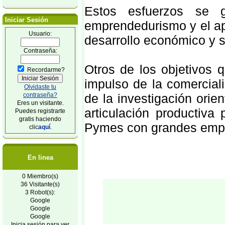
Estos esfuerzos se 
Iniciar Sesión
emprendedurismo y el ap
Usuario:
desarrollo económico y s
Contraseña:
Otros de los objetivos 
Recordarme?
impulso de la comercializ
Olvidaste tu
contraseña?
de la investigación orie
Eres un visitante.
articulación productiva
Puedes registrarte
gratis haciendo
Pymes con grandes empre
clic
aquí
.
En linea
0 Miembro(s)
36 Visitante(s)
3 Robot(s):
Google
Google
Google
Inicia sesión para ver