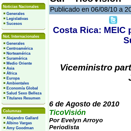
Noticias Nacionales
Publicado en 06/08/10 a 2
Generales
Legislativas
Sucesos
Costa Rica: MEIC 
Not. Internacionales
S
Generales
Centroamérica
Norteamérica
Suramérica
Medio Oriente
Viceministro par
Asia
África
Europa
Ambientales
Economía Global
Salud Sexo Belleza
Titulares Resumen
6 de Agosto de 2010
TicoVisión
Columnas
Alejandro Gallard
Por Evelyn Arroyo
Albino Vargas
Periodista
Amy Goodman