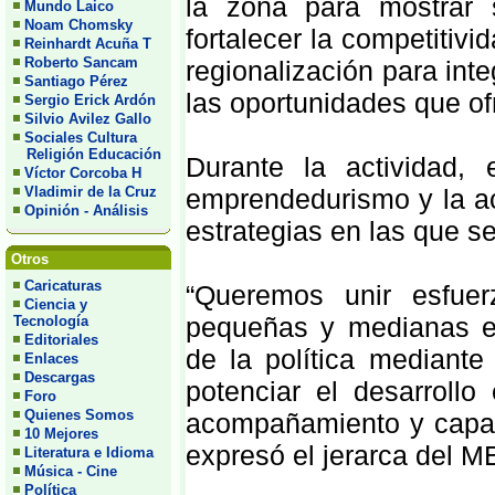
la zona para mostrar 
Mundo Laico
Noam Chomsky
fortalecer la competitiv
Reinhardt Acuña T
Roberto Sancam
regionalización para int
Santiago Pérez
las oportunidades que of
Sergio Erick Ardón
Silvio Avilez Gallo
Sociales Cultura
Religión Educación
Durante la actividad, e
Víctor Corcoba H
Vladimir de la Cruz
emprendedurismo y la a
Opinión - Análisis
estrategias en las que se
Otros
Caricaturas
“Queremos unir esfue
Ciencia y
pequeñas y medianas e
Tecnología
Editoriales
de la política mediante 
Enlaces
Descargas
potenciar el desarroll
Foro
Quienes Somos
acompañamiento y capaci
10 Mejores
expresó el jerarca del M
Literatura e Idioma
Música - Cine
Política