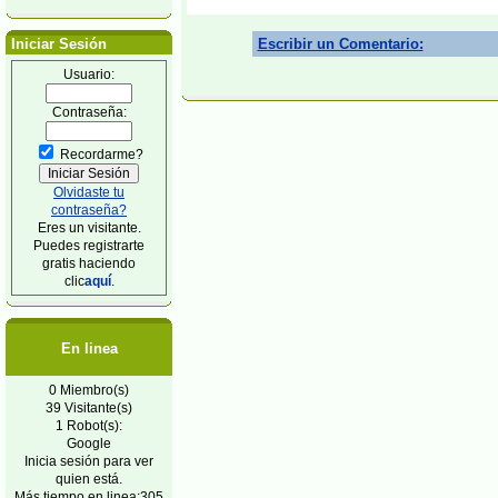
Iniciar Sesión
Escribir un Comentario:
Usuario:
Contraseña:
Recordarme?
Olvidaste tu
contraseña?
Eres un visitante.
Puedes registrarte
gratis haciendo
clic
aquí
.
En linea
0 Miembro(s)
39 Visitante(s)
1 Robot(s):
Google
Inicia sesión para ver
quien está.
Más tiempo en linea:305