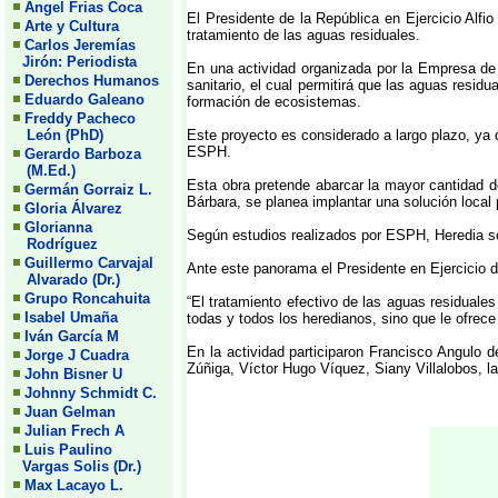
Angel Frias Coca
El Presidente de la República en Ejercicio Alfi
Arte y Cultura
tratamiento de las aguas residuales.
Carlos Jeremías
Jirón: Periodista
En una actividad organizada por la Empresa de 
Derechos Humanos
sanitario, el cual permitirá que las aguas resid
Eduardo Galeano
formación de ecosistemas.
Freddy Pacheco
León (PhD)
Este proyecto es considerado a largo plazo, ya 
ESPH.
Gerardo Barboza
(M.Ed.)
Esta obra pretende abarcar la mayor cantidad 
Germán Gorraiz L.
Bárbara, se planea implantar una solución local
Gloria Álvarez
Glorianna
Según estudios realizados por ESPH, Heredia se
Rodríguez
Guillermo Carvajal
Ante este panorama el Presidente en Ejercicio d
Alvarado (Dr.)
Grupo Roncahuita
“El tratamiento efectivo de las aguas residuales
Isabel Umaña
todas y todos los heredianos, sino que le ofrece
Iván García M
En la actividad participaron Francisco Angulo 
Jorge J Cuadra
Zúñiga, Víctor Hugo Víquez, Siany Villalobos, l
John Bisner U
Johnny Schmidt C.
Juan Gelman
Julian Frech A
Luis Paulino
Vargas Solis (Dr.)
Max Lacayo L.