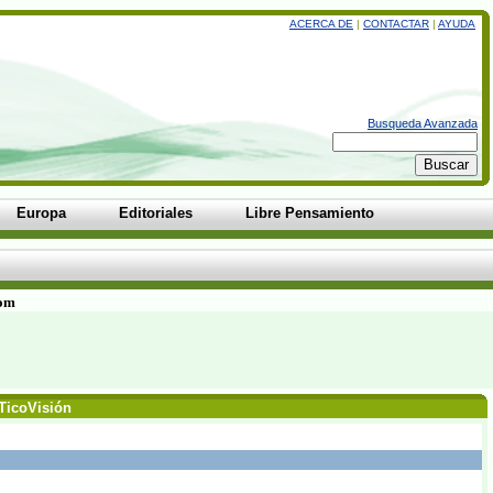
ACERCA DE
|
CONTACTAR
|
AYUDA
Busqueda Avanzada
Europa
Editoriales
Libre Pensamiento
com
 TicoVisión