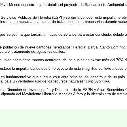
o Piva Mesén conoció hoy en detalle el proyecto de Saneamiento Ambiental qu
Servicios Públicos de Heredia (ESPH) se dio a conocer esta importante obra.
uales sean llevadas a una planta de tratamiento para procesarlas durante var
que se estima que tardará un lapso de 20 años para estar concluido, debido al
de población de nueve cantones heredianos: Heredia, Barva, Santo Domingo, 
 para el tratamiento de aguas residuales.
 ubica sobre ricos mantos acuíferos, de los cuales se extrae más del 70% d
estacó la importancia de que un proyecto de esta magnitud se lleve a cabo par
 es fundamental ya que el agua es fuente principal del desarrollo de un país.
 al país un verdadero uso de los recursos naturales” concluyó Piva.
de la Dirección de Investigación y Desarrollo de la ESPH y Allan Benavides 
a diputada del Movimiento Libertario Marielos Alfaro y la viceministra de Amb