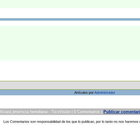
Artículos por
Administrador
ficiará provincia herediana - TicoVisión | 0 Comentarios |
Publicar comentar
Los Comentarios son responsabilidad de los que lo publican, por lo tanto no nos haremos