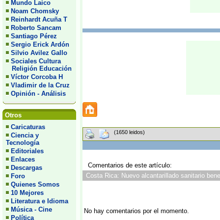
Mundo Laico
Noam Chomsky
Reinhardt Acuña T
Roberto Sancam
Santiago Pérez
Sergio Erick Ardón
Silvio Avilez Gallo
Sociales Cultura
Religión Educación
Víctor Corcoba H
Vladimir de la Cruz
Opinión - Análisis
Otros
Caricaturas
(1650 leidos)
Ciencia y
Tecnología
Editoriales
Enlaces
Comentarios de este artículo:
Descargas
Costa Rica: Nuevo alcantarillado sanitario bene
Foro
Quienes Somos
10 Mejores
Literatura e Idioma
Música - Cine
No hay comentarios por el momento.
Política