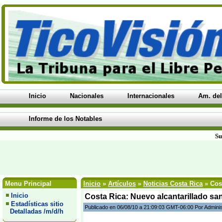
Inicio
Nacionales
Internacionales
Am. del
Informe de los Notables
Su
Menu Principal
Inicio
»
Artículos
»
Noticias Costa Rica
» Cost
Inicio
Costa Rica: Nuevo alcantarillado san
Estadísticas sitio
Publicado en 06/08/10 a 21:09:03 GMT-06:00 Por Admini
Detalladas /m/d/h