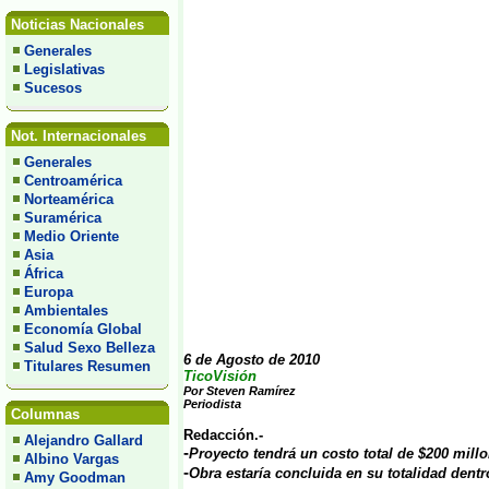
Noticias Nacionales
Generales
Legislativas
Sucesos
Not. Internacionales
Generales
Centroamérica
Norteamérica
Suramérica
Medio Oriente
Asia
África
Europa
Ambientales
Economía Global
Salud Sexo Belleza
6 de Agosto de 2010
Titulares Resumen
TicoVisión
Por Steven Ramírez
Periodista
Columnas
Redacción.-
Alejandro Gallard
-
Proyecto tendrá un costo total de $200 mill
Albino Vargas
-
Obra estaría concluida en su totalidad dentr
Amy Goodman