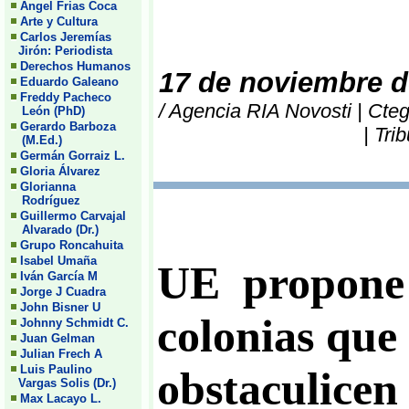
Angel Frias Coca
Arte y Cultura
Carlos Jeremías
Jirón: Periodista
Derechos Humanos
17 de noviembre d
Eduardo Galeano
Freddy Pacheco
/ Agencia RIA Novosti | Cteg
León (PhD)
Gerardo Barboza
| Tri
(M.Ed.)
Germán Gorraiz L.
Gloria Álvarez
Glorianna
Rodríguez
Guillermo Carvajal
Alvarado (Dr.)
Grupo Roncahuita
Isabel Umaña
UE propone 
Iván García M
Jorge J Cuadra
John Bisner U
colonias que
Johnny Schmidt C.
Juan Gelman
Julian Frech A
Luis Paulino
obstaculicen
Vargas Solis (Dr.)
Max Lacayo L.