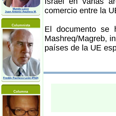
Israel en varias ár
comercio entre la UE
Mundo Laico
Juan Antonio Aguilera M,
Columnista
El documento se h
Mashreq/Magreb, int
países de la UE esp
Freddy Pacheco León (PhD)
Columna