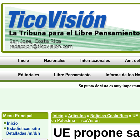
Inicio
Nacionales
Internacionales
Am. del
Editoriales
Libre Pensamiento
Informe de los No
Su punto de vista es muy important
Menu Principal
Inicio
»
Artículos
»
Noticias Costa Rica
» UE p
en Palestina - TicoVisión
Inicio
UE propone san
Estadísticas sitio
Detalladas /m/d/h