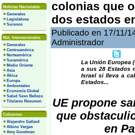
colonias que o
Noticias Nacionales
Generales
dos estados en
Legislativas
Sucesos
Publicado en 17/11/1
Not. Internacionales
Administrador
Generales
Centroamérica
Norteamérica
Suramérica
La Unión Europea (
Medio Oriente
a sus 28 Estados 
Asia
Israel si lleva a 
África
Europa
Estados...
Ambientales
Economía Global
Salud Sexo Belleza
UE propone san
Titulares Resumen
que obstaculi
Columnas
Alejandro Gallard
en Pa
Albino Vargas
Amy Goodman