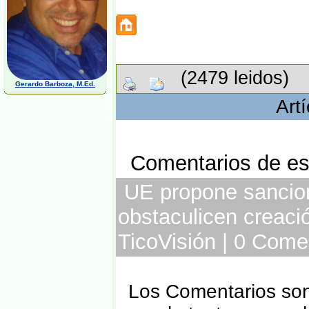
(2479 leidos)
Gerardo Barboza, M.Ed.
Art
Comentarios de est
UE propone sancione
obstaculicen creaci
TicoVisión | 0 Come
Los Comentarios son 