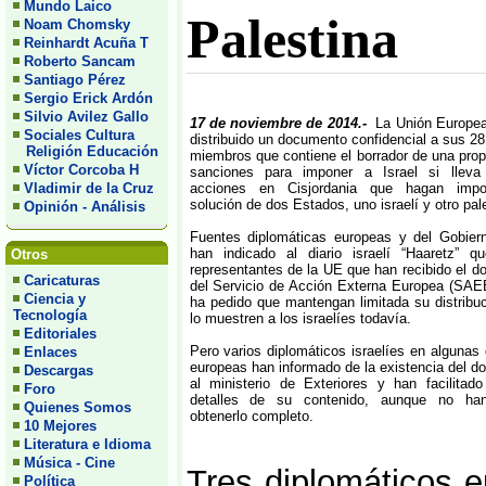
Mundo Laico
Palestina
Noam Chomsky
Reinhardt Acuña T
Roberto Sancam
Santiago Pérez
Sergio Erick Ardón
Silvio Avilez Gallo
17 de noviembre de 2014.-
La Unión Europea
Sociales Cultura
distribuido un documento confidencial a sus 2
Religión Educación
miembros que contiene el borrador de una pro
Víctor Corcoba H
sanciones para imponer a Israel si llev
Vladimir de la Cruz
acciones en Cisjordania que hagan impo
solución de dos Estados, uno israelí y otro pal
Opinión - Análisis
Fuentes diplomáticas europeas y del Gobiern
han indicado al diario israelí “Haaretz” q
Otros
representantes de la UE que han recibido el 
Caricaturas
del Servicio de Acción Externa Europea (SAE
Ciencia y
ha pedido que mantengan limitada su distribu
Tecnología
lo muestren a los israelíes todavía.
Editoriales
Pero varios diplomáticos israelíes en algunas 
Enlaces
europeas han informado de la existencia del 
Descargas
al ministerio de Exteriores y han facilitad
Foro
detalles de su contenido, aunque no ha
Quienes Somos
obtenerlo completo.
10 Mejores
Literatura e Idioma
Música - Cine
Tres diplomáticos e
Política