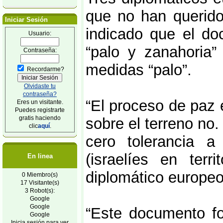
que no han querid
Iniciar Sesión
indicado que el do
Usuario:
“palo y zanahoria”
Contraseña:
medidas “palo”.
Recordarme?
Olvidaste tu
contraseña?
“El proceso de paz 
Eres un visitante.
Puedes registrarte
gratis haciendo
sobre el terreno no
clic
aquí
.
cero tolerancia a
(israelíes en terr
En linea
diplomático europeo
0 Miembro(s)
17 Visitante(s)
3 Robot(s):
Google
Google
“Este documento fo
Google
Inicia sesión para ver