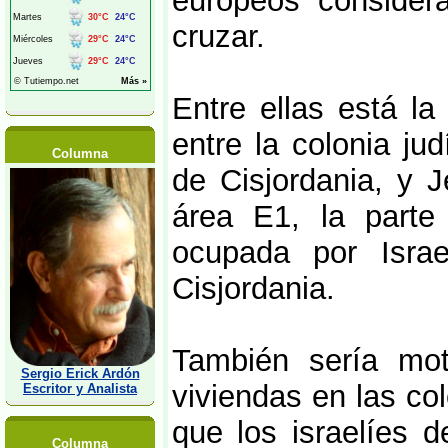
europeos consider
cruzar.
Entre ellas está la
entre la colonia j
Columna
de Cisjordania, y J
área E1, la parte
ocupada por Isra
Cisjordania.
También sería mot
Sergio Erick Ardón
viviendas en las c
Escritor y Analista
que los israelíes 
Columna