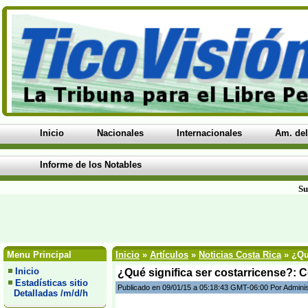
Inicio
Nacionales
Internacionales
Am. del
Informe de los Notables
Su
Menu Principal
Inicio
»
Artículos
»
Noticias Costa Rica
» ¿Qué
Inicio
¿Qué significa ser costarricense?: 
Estadísticas sitio
Publicado en 09/01/15 a 05:18:43 GMT-06:00 Por Admini
Detalladas /m/d/h