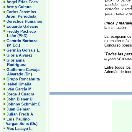
próximo 31 de 
Angel Frias Coca
medida que p
Arte y Cultura
historias y tr
Carlos Jeremías
país, cada una
Jirón: Periodista
Derechos Humanos
única y maravi
Eduardo Galeano
la institución.
Freddy Pacheco
León (PhD)
La recepción de 
Gerardo Barboza
extensión máxim
(M.Ed.)
Concurso poesía
Germán Gorraiz L.
“
Todas las per
Gloria Álvarez
la poesía
” indic
Glorianna
Rodríguez
Entre todos los
Guillermo Carvajal
Además de todos
Alvarado (Dr.)
Grupo Roncahuita
Isabel Umaña
Iván García M
Jorge J Cuadra
John Bisner U
Johnny Schmidt C.
Juan Gelman
Julian Frech A
Luis Paulino
Vargas Solis (Dr.)
Max Lacayo L.