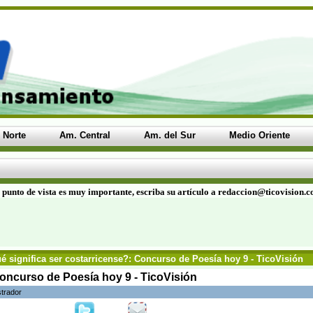
 Norte
Am. Central
Am. del Sur
Medio Oriente
 punto de vista es muy importante, escriba su artículo a redaccion@ticovision.
 significa ser costarricense?: Concurso de Poesía hoy 9 - TicoVisión
Concurso de Poesía hoy 9 - TicoVisión
strador