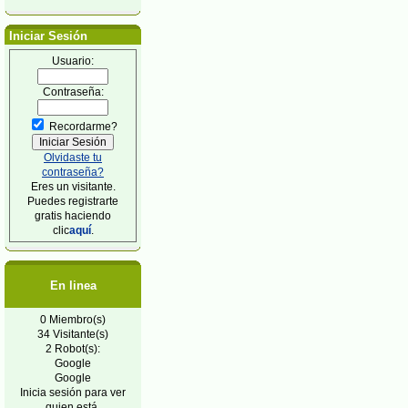
Iniciar Sesión
Usuario:
Contraseña:
Recordarme?
Olvidaste tu
contraseña?
Eres un visitante.
Puedes registrarte
gratis haciendo
clic
aquí
.
En linea
0 Miembro(s)
34 Visitante(s)
2 Robot(s):
Google
Google
Inicia sesión para ver
quien está.