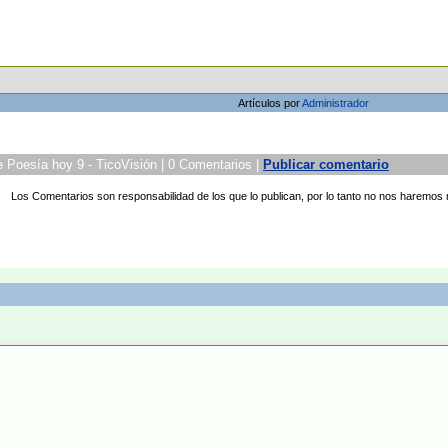
Artículos por
Administrador
 Poesía hoy 9 - TicoVisión | 0 Comentarios |
Publicar comentario
Los Comentarios son responsabilidad de los que lo publican, por lo tanto no nos haremos