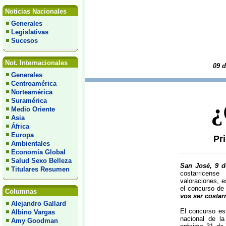
Noticias Nacionales
Generales
Legislativas
Sucesos
Not. Internacionales
09 d
Generales
Centroamérica
Norteamérica
Suramérica
¿
Medio Oriente
Asia
África
Europa
Pr
Ambientales
Economía Global
Salud Sexo Belleza
San José, 9 
Titulares Resumen
costarricen
valoraciones, 
el concurso de
Columnas
vos ser costar
Alejandro Gallard
El concurso es
Albino Vargas
nacional de la
Amy Goodman