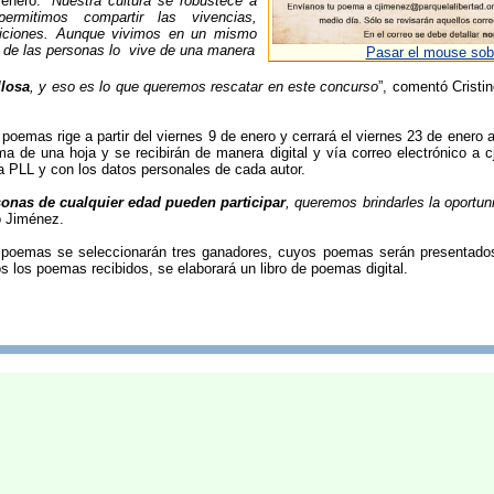
enero. “
Nuestra cultura se robustece a
ermitimos compartir las vivencias,
adiciones. Aunque vivimos en un mismo
 de las personas lo vive de una manera
Pasar el mouse sobr
llosa
, y eso es lo que queremos rescatar en este concurso
”, comentó Crist
poemas rige a partir del viernes 9 de enero y cerrará el viernes 23 de enero
a de una hoja y se recibirán de manera digital y vía correo electrónico a cj
 PLL y con los datos personales de cada autor.
sonas de cualquier edad pueden participar
, queremos brindarles la oportu
ó Jiménez.
 poemas se seleccionarán tres ganadores, cuyos poemas serán presentados e
 los poemas recibidos, se elaborará un libro de poemas digital.