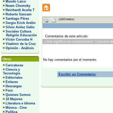
Mundo Laico
Noam Chomsky
Reinhardt Acuña T
Roberto Sancam
Santiago Pérez
(1603 leidos)
Sergio Erick Ardón
Silvio Avilez Gallo
Sociales Cultura
Religión Educación
Comentarios de este artículo:
Víctor Corcoba H
¿Qué significa ser costarricense?: Concurso de
Vladimir de la Cruz
Opinión - Análisis
Otros
No hay comentarios por el momento.
Caricaturas
Ciencia y
Tecnología
Escribir un Comentario:
Editoriales
Enlaces
Descargas
Foro
Quienes Somos
10 Mejores
Literatura e Idioma
Música - Cine
Política