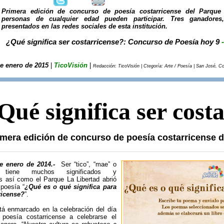
Primera edición de concurso de poesía costarricense del Parque 
personas de cualquier edad pueden participar. Tres ganadore
presentados en las redes sociales de esta institución.
¿Qué significa ser costarricense?: Concurso de Poesía hoy 9
-
e enero de 2015
|
TicoVisión
|
Redacción: TicoVisión | Ctegoría: Arte / Poesía | San José, Co
Qué significa ser cost
imera edición de concurso de poesía costarricense d
de enero de 2014.-
Ser “tico”, “mae” o
se tiene muchos significados y
es así como el Parque La Libertad abrió
 poesía “
¿Qué es o qué significa para
ricense?
”.
tá enmarcado en la celebración del día
 poesía costarricense a celebrarse el