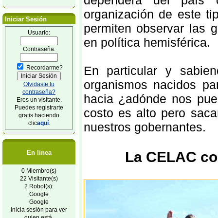
dependerá del país 
organización de este ti
Iniciar Sesión
permiten observar las g
Usuario:
en política hemisférica.
Contraseña:
En particular y sabi
Recordarme?
organismos nacidos par
Olvidaste tu
contraseña?
hacia ¿adónde nos pued
Eres un visitante.
Puedes registrarte
costo es alto pero saca
gratis haciendo
clic
aquí
.
nuestros gobernantes.
La CELAC com
En linea
0 Miembro(s)
22 Visitante(s)
2 Robot(s):
Google
Google
Inicia sesión para ver
quien está.