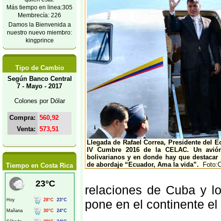
Más tiempo en linea:305
Membrecía: 226
Damos la Bienvenida a
nuestro nuevo miembro:
kingprince
Tipo de Cambio
Según Banco Central
7 - Mayo - 2017
Colones por Dólar
Compra:
560,92
Venta:
573,51
Llegada de Rafael Correa, Presidente del Ec
IV Cumbre 2016 de la CELAC. Un avión
bolivarianos y en donde hay que destacar 
de abordaje “Ecuador, Ama la vida”.
Foto:Ca
Tiempo en Costa Rica
relaciones de Cuba y l
pone en el continente el