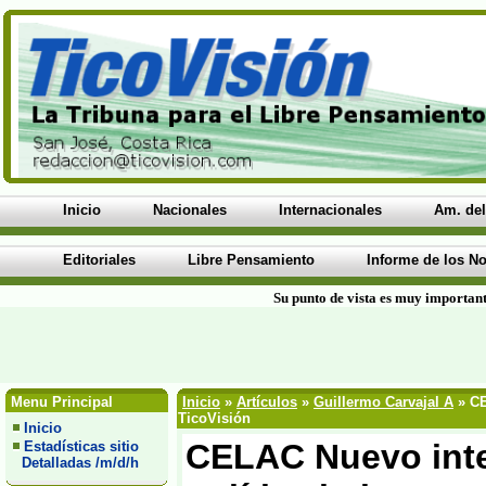
Inicio
Nacionales
Internacionales
Am. del
Editoriales
Libre Pensamiento
Informe de los No
Su punto de vista es muy important
Menu Principal
Inicio
»
Artículos
»
Guillermo Carvajal A
» CE
TicoVisión
Inicio
CELAC Nuevo inte
Estadísticas sitio
Detalladas /m/d/h