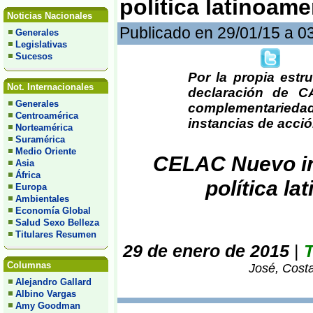
política latinoame
Noticias Nacionales
Publicado en 29/01/15 a 0
Generales
Legislativas
Sucesos
Por la propia estr
Not. Internacionales
declaración de 
Generales
complementaried
Centroamérica
instancias de acció
Norteamérica
Suramérica
Medio Oriente
CELAC Nuevo int
Asia
África
política la
Europa
Ambientales
Economía Global
Salud Sexo Belleza
Titulares Resumen
29 de enero de 2015
|
T
Columnas
José, Costa
Alejandro Gallard
Albino Vargas
Amy Goodman