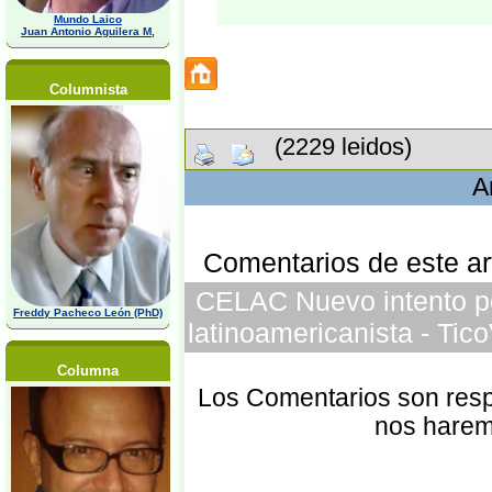
Mundo Laico
Juan Antonio Aguilera M,
Columnista
(2229 leidos)
A
Comentarios de este art
CELAC Nuevo intento por
Freddy Pacheco León (PhD)
latinoamericanista - Tic
Columna
Los Comentarios son respo
nos harem