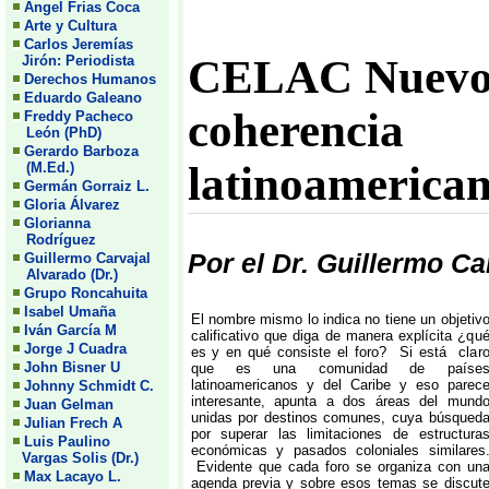
Angel Frias Coca
Arte y Cultura
Carlos Jeremías
CELAC Nuevo i
Jirón: Periodista
Derechos Humanos
Eduardo Galeano
coherenc
Freddy Pacheco
León (PhD)
Gerardo Barboza
latinoamerican
(M.Ed.)
Germán Gorraiz L.
Gloria Álvarez
Glorianna
Rodríguez
Por el Dr. Guillermo Ca
Guillermo Carvajal
Alvarado (Dr.)
Grupo Roncahuita
Isabel Umaña
El nombre mismo lo indica no tiene un objetiv
Iván García M
calificativo que diga de manera explícita ¿qu
Jorge J Cuadra
es y en qué consiste el foro? Si está clar
John Bisner U
que es una comunidad de paíse
latinoamericanos y del Caribe y eso parec
Johnny Schmidt C.
interesante, apunta a dos áreas del mund
Juan Gelman
unidas por destinos comunes, cuya búsqued
Julian Frech A
por superar las limitaciones de estructura
Luis Paulino
económicas y pasados coloniales similares
Vargas Solis (Dr.)
Evidente que cada foro se organiza con un
Max Lacayo L.
agenda previa y sobre esos temas se discut