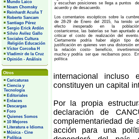
Mundo Laico
y escuchan posiciones se llega a puntos d
Noam Chomsky
acuerdo y de desacuerdo.
Reinhardt Acuña T
Los comentarios escépticos sobre la cumbr
Roberto Sancam
de 28-29 de Enero del 2015, ha tenido u
Santiago Pérez
efecto inesperado en la població
Sergio Erick Ardón
costarricense, las baterías se han apuntado 
Silvio Avilez Gallo
criticar el costo de realización del evento
Sociales Cultura
Ciertamente podría haber algún tipo d
Religión Educación
justificación en quienes ven una distorsión e
Víctor Corcoba H
la relación costo- beneficio, invertiremo
Vladimir de la Cruz
mucho y podría ser que recibamos poco. E
política
Opinión - Análisis
Otros
internacional incluso
Caricaturas
constituyen un capital in
Ciencia y
Tecnología
Editoriales
Enlaces
Por la propia estruct
Descargas
declaración de CAN
Foro
Quienes Somos
complementariedad de a
10 Mejores
Literatura e Idioma
acción para una polít
Música - Cine
Política