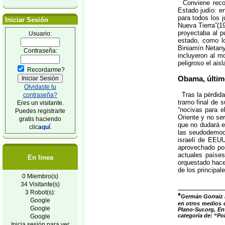
Conviene record
Estado judío: e
para todos los 
Iniciar Sesión
Nueva Tierra”(1
proyectaba al p
Usuario:
estado, como lo
Biniamín Netany
Contraseña:
incluyeron al m
peligroso el ais
Recordarme?
Obama, último
Olvidaste tu
Tras la pérdida
contraseña?
tramo final de 
Eres un visitante.
“nocivas para e
Puedes registrarte
Oriente y no se
gratis haciendo
que no dudará e
clic
aquí
.
las seudodemocr
israelí de EEUU
aprovechado por
actuales países
En linea
orquestado hace
de los principal
0 Miembro(s)
34 Visitante(s)
3 Robot(s):
*
Germán Gorraiz L
Google
en otros medios d
Google
Plano-Sur.org, En
categoría de: “Pol
Google
Inicia sesión para ver