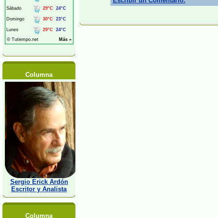
Escribir un Comentario:
Columna
Sergio Erick Ardón
Escritor y Analista
Columna