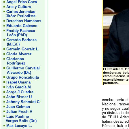
Angel Frias Coca
Arte y Cultura
Carlos Jeremías
Jirón: Periodista
Derechos Humanos
Eduardo Galeano
Freddy Pacheco
León (PhD)
Gerardo Barboza
(M.Ed.)
Germán Gorraiz L.
Gloria Álvarez
Glorianna
Rodríguez
Guillermo Carvajal
El Presidente O
Alvarado (Dr.)
demócratas boi
estadunidense, m
Grupo Roncahuita
ostensiblemente 
Isabel Umaña
partidario.
Iván García M
Jorge J Cuadra
John Bisner U
cerebro sería e
Johnny Schmidt C.
Nacional Irano-
Juan Gelman
y no seguir cua
Julian Frech A
ya disfrutado d
Luis Paulino
de EEUU. Ademá
Vargas Solis (Dr.)
habría desacred
Max Lacayo L.
Pérsico, Irak e