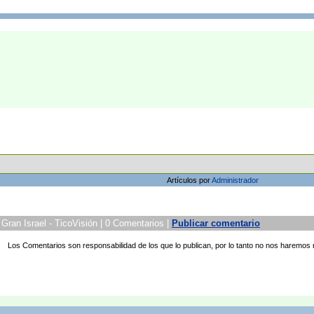
Artículos por
Administrador
ran Israel - TicoVisión | 0 Comentarios |
Publicar comentario
Los Comentarios son responsabilidad de los que lo publican, por lo tanto no nos haremos