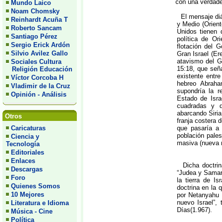
con una verdader
Mundo Laico
Noam Chomsky
El mensaje diá
Reinhardt Acuña T
y Medio (Orient
Roberto Sancam
Unidos tienen 
Santiago Pérez
política de Or
Sergio Erick Ardón
flotación del 
Silvio Avilez Gallo
Gran Israel (Ere
atavismo del Gr
Sociales Cultura
15:18, que seña
Religión Educación
existente entre
Víctor Corcoba H
hebreo Abraha
Vladimir de la Cruz
supondría la r
Opinión - Análisis
Estado de Isra
cuadradas y q
abarcando Siria,
Otros
franja costera 
Caricaturas
que pasaría a 
población pale
Ciencia y
masiva (nueva 
Tecnología
Editoriales
Enlaces
Dicha doctrina
Descargas
“Judea y Samaria
Foro
la tierra de I
Quienes Somos
doctrina en la 
10 Mejores
por Netanyahu q
nuevo Israel”, 
Literatura e Idioma
Días(1.967).
Música - Cine
Política