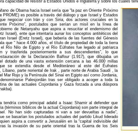
a capacidad de resistir a Estados Unidos e Inglaterra y sobre los cuales tendr
fano de Obama hacia Israel sería que “la paz en Oriente Próximo
e PROME) es posible a través del diálogo y que Israel y Estados
que negociar con Irán y con Siria, dos actores cruciales en la
iente Próximo”, postulados que serían un misil en la línea de
Gobierno de Netanyahu que aspira a resucitar el endemismo del
tz Israel), ente que intentaría aunar los conceptos antitéticos del
an Israel (Eretz Israel), que bebería de las fuentes del Génesis
la que “ hace 4.000 años, el título de propiedad de toda la tierra
 el Río Nilo de Egipto y el Río Eúfrates fue legado al patriarca
m y trasferida posteriormente a sus descendientes”, lo que
estauración de la Declaración Balfour (1.917), que dibujaba un
el dotado de una vasta extensión cercana a las 46.000 millas
ue se extendía desde el Mediteráneo al este del Éufrates
 Líbano, parte noriental de Irak , parte norte de Arabia Saudí , la
del Mar Rojo y la Península del Sinaí en Egipto así como Jordania,
denominarse Palesjordán tras ser obligado a acoger a toda la
stina de las actuales Cisjordania y Gaza forzada a una diáspora
nakba).
 tendría como principal adalid a Isaac Shamir al defender que
 (términos bíblicos de la actual Cisjordania) son parte integral de
srael. No han sido capturadas ni van a ser devueltas a nadie”,
que se basarían los postulados actuales del partido Likud liderado
uien aspira a convertir a Jerusalén en la “capital indivisible del
tras la invasión de su parte oriental tras la Guerra de los Seis