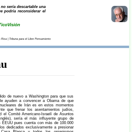
 no sería descartable una
 podría reconsiderar el
TicoVisión
 Rica | Tribuna para el Libre Pensamiento
hu
do de nuevo a Washington para que sus
 le ayuden a convencer a Obama de que
 nucleares de Irán es en estos momentos
te que frenar los asentamientos judíos,
ad el Comité Americano-Israelí de Asuntos
nglés), sería el más influyente grupo de
 en EEUU pues cuenta con más de 100.000
los dedicados exclusivamente a presionar
 Casa Blanca y todos los organismos