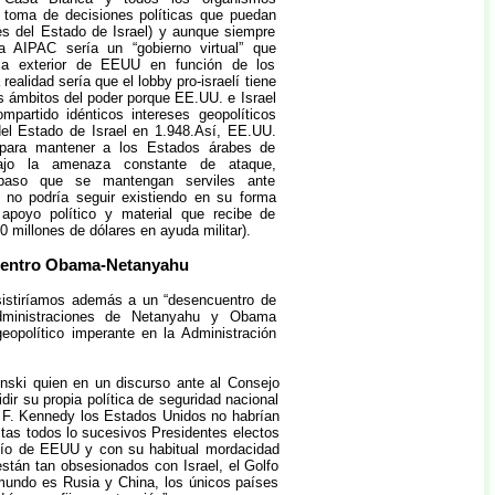
a toma de decisiones políticas que puedan
ses del Estado de Israel) y aunque siempre
a AIPAC sería un “gobierno virtual” que
lítica exterior de EEUU en función de los
a realidad sería que el lobby pro-israelí tiene
s ámbitos del poder porque EE.UU. e Israel
mpartido idénticos intereses geopolíticos
del Estado de Israel en 1.948.Así, EE.UU.
l para mantener a los Estados árabes de
ajo la amenaza constante de ataque,
paso que se mantengan serviles ante
l no podría seguir existiendo en su forma
e apoyo político y material que recibe de
 millones de dólares en ayuda militar).
entro Obama-Netanyahu
istiríamos además a un “desencuentro de
Administraciones de Netanyahu y Obama
eopolítico imperante en la Administración
inski quien en un discurso ante al Consejo
ir su propia política de seguridad nacional
n F. Kennedy los Estados Unidos no habrían
tas todos lo sucesivos Presidentes electos
udío de EEUU y con su habitual mordacidad
stán tan obsesionados con Israel, el Golfo
l mundo es Rusia y China, los únicos países