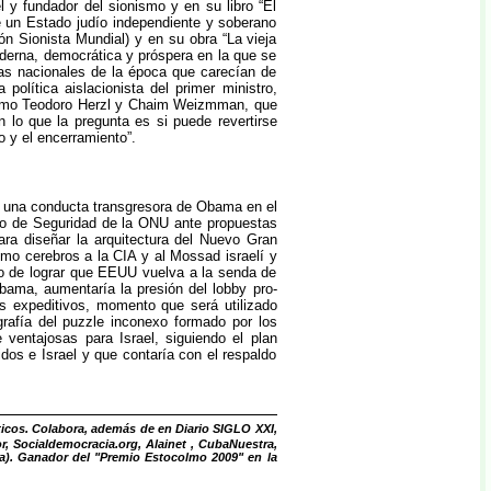
y fundador del sionismo y en su libro “El
e un Estado judío independiente y soberano
n Sionista Mundial) y en su obra “La vieja
derna, democrática y próspera en la que se
ías nacionales de la época que carecían de
política aislacionista del primer ministro,
 como Teodoro Herzl y Chaim Weizmman, que
 lo que la pregunta es si puede revertirse
o y el encerramiento”.
le una conducta transgresora de Obama en el
ejo de Seguridad de la ONU ante propuestas
ara diseñar la arquitectura del Nuevo Gran
mo cerebros a la CIA y al Mossad israelí y
co de lograr que EEUU vuelva a la senda de
bama, aumentaría la presión del lobby pro-
os expeditivos, momento que será utilizado
grafía del puzzle inconexo formado por los
ventajosas para Israel, siguiendo el plan
os e Israel y que contaría con el respaldo
icos. Colabora, además de en Diario SIGLO XXI,
, Socialdemocracia.org, Alainet , CubaNuestra,
ca). Ganador del "Premio Estocolmo 2009" en la