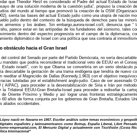
ar que Theodor Herzl es considerado el Padre del actual Estado de Israel 
nsayo de una solución moderna de la cuestión judía”, propuso la creación d
judíos del mundo al tiempo que promovió la creación de la OSM (Organizació
902), sienta las bases del actual Estado judío como una utopía de nación mo
ueblo judío dentro del contexto de la búsqueda de derechos para las minor
s armenios y los árabes. Sin embargo,aurora-israel.co/il, denuncia que “ la 
ahu, parece estar en las antípodas de los fundadores del sionismo, tales
ovimiento dentro del espectro progresista en el campo de la diplomacia, con
lamiento diplomático de Israel con una política que sea contraria al inmovilism
 obstáculo hacia el Gran Israel
 del control del Senado por parte del Partido Demócrata, no sería descartab
su mandato que podría reconsiderar el tradicional veto de EEUU en el Cons
l Estado israelí”, con lo que Obama se convertiría en un serio obstáculo p
ría descartable la gestación de una trama endógena que tendría de nuevo co
n reeditar el Magnicidio de Dallas (Kennedy,1.963) con el objetivo inequívo
acias tuteladas por el establishment anglo-judío. Caso de ser asesinado O
 ( AIPAC), para proceder a la desestabilización de Siria e Irán por métod
 la Trilateral EEUU-Gran Bretaña-Israel para proceder a rediseñar la carto
 de Oriente Próximo y Medio y así lograr unas fronteras estratégicamente 
 60 años de forma conjunta por los gobiernos de Gran Bretaña, Estados Unid
es aliados occidentales.
ópez nacíó en Navarra en 1957. Escribe análisis sobre temas económicos y geopolít
igitales españoles y latinoamericanos como Bottup, España Liberal, Libre Pensador
torno-empresarial.com, El Mercurio Digital y actualmente con TicoVisión (Costa Ri
ítica Internacional”