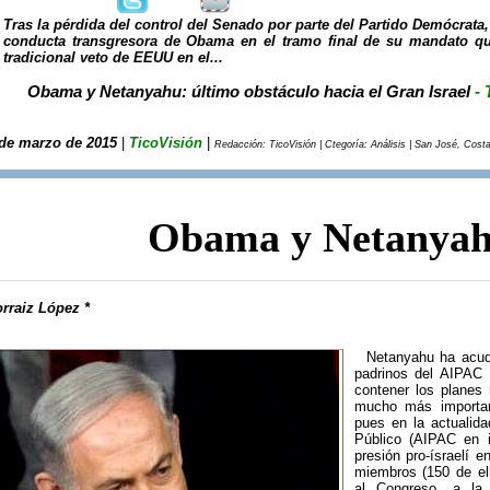
Tras la pérdida del control del Senado por parte del Partido Demócrata,
conducta transgresora de Obama en el tramo final de su mandato que
tradicional veto de EEUU en el...
Obama y Netanyahu: último obstáculo hacia el Gran Israel
- 
de marzo de 2015
|
TicoVisión
|
Redacción: TicoVisión | Ctegoría: Análisis | San José, Costa
Obama y Netanya
rraiz López *
Netanyahu ha acudi
padrinos del AIPAC
contener los planes
mucho más importan
pues en la actualid
Público (AIPAC en i
presión pro-ísraelí
miembros (150 de el
al Congreso, a la