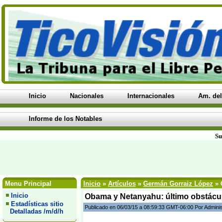
Inicio
Nacionales
Internacionales
Am. del
Informe de los Notables
Su
Menu Principal
Inicio
»
Artículos
»
Germán Gorraiz López
» 
Inicio
Obama y Netanyahu: último obstáculo
Estadísticas sitio
Publicado en 06/03/15 a 08:59:33 GMT-06:00 Por Admini
Detalladas /m/d/h