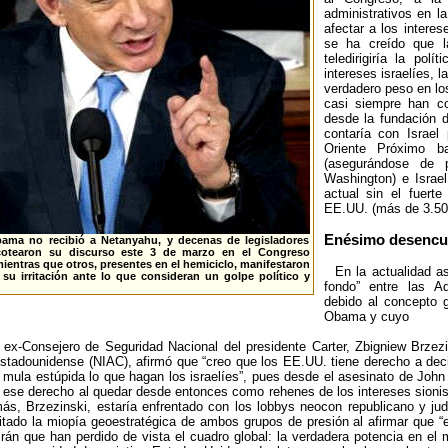
administrativos en l
afectar a los intere
se ha creído que l
teledirigiría la po
intereses israelíes, l
verdadero peso en lo
casi siempre han co
desde la fundación 
contaría con Israe
Oriente Próximo b
(asegurándose de 
Washington) e Israe
actual sin el fuert
EE.UU. (más de 3.500
Enésimo desencu
bama no recibió a Netanyahu, y decenas de legisladores
cotearon su discurso este 3 de marzo en el Congreso
ientras que otros, presentes en el hemiciclo, manifestaron
En la actualidad as
su irritación ante lo que consideran un golpe político y
fondo” entre las 
debido al concepto g
Obama y cuyo
l ex-Consejero de Seguridad Nacional del presidente Carter, Zbigniew Brzez
estadounidense (NIAC), afirmó que “creo que los EE.UU. tiene derecho a decid
l mula estúpida lo que hagan los israelíes”, pues desde el asesinato de Joh
e ese derecho al quedar desde entonces como rehenes de los intereses sionis
s, Brzezinski, estaría enfrentado con los lobbys neocon republicano y j
itado la miopía geoestratégica de ambos grupos de presión al afirmar que “e
 Irán que han perdido de vista el cuadro global: la verdadera potencia en e