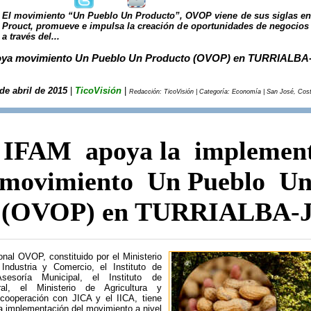
El movimiento “Un Pueblo Un Producto”, OVOP viene de sus siglas en 
Prouct, promueve e impulsa la creación de oportunidades de negocios
a través del...
oya movimiento Un Pueblo Un Producto (OVOP) en TURRIALB
de abril de 2015
|
TicoVisión
|
Redacción: TicoVisión | Categoría: Economía | San José, Cost
IFAM apoya la implement
movimiento Un Pueblo Un
(OVOP) en TURRIALBA-
nal OVOP, constituido por el Ministerio
ndustria y Comercio, el Instituto de
esoría Municipal, el Instituto de
ral, el Ministerio de Agricultura y
cooperación con JICA y el IICA, tiene
a implementación del movimiento a nivel