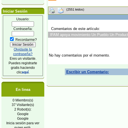
(2551 leidos)
Iniciar Sesión
Usuario:
Comentarios de este artículo:
Contraseña:
IFAM apoya movimiento Un Pueblo Un Product
Recordarme?
Olvidaste tu
contraseña?
No hay comentarios por el momento.
Eres un visitante.
Puedes registrarte
gratis haciendo
Escribir un Comentario:
clic
aquí
.
En linea
0 Miembro(s)
37 Visitante(s)
2 Robot(s):
Google
Google
Inicia sesión para ver
quien está.