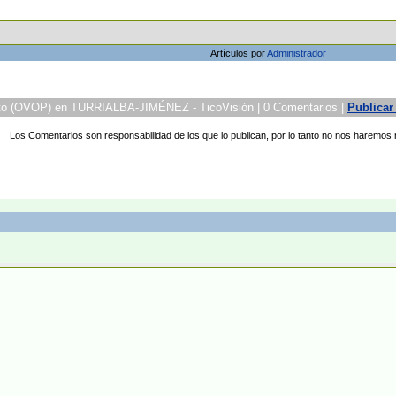
Artículos por
Administrador
o (OVOP) en TURRIALBA-JIMÉNEZ - TicoVisión | 0 Comentarios |
Publicar
Los Comentarios son responsabilidad de los que lo publican, por lo tanto no nos haremos