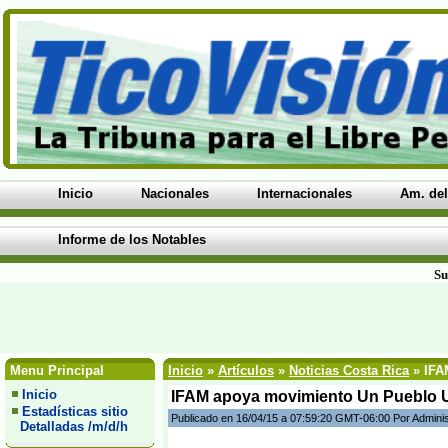
Inicio
Nacionales
Internacionales
Am. del
Informe de los Notables
Su
Menu Principal
Inicio
»
Artículos
»
Noticias Costa Rica
» IFA
Inicio
IFAM apoya movimiento Un Pueblo 
Estadísticas sitio
Publicado en 16/04/15 a 07:59:20 GMT-06:00 Por Admini
Detalladas /m/d/h