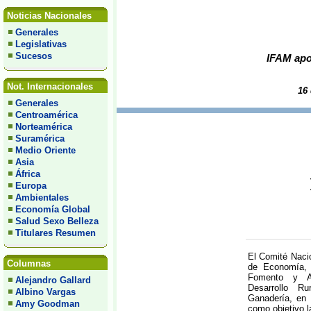
Noticias Nacionales
Generales
Legislativas
Sucesos
IFAM ap
Not. Internacionales
16 
Generales
Centroamérica
Norteamérica
Suramérica
Medio Oriente
Asia
África
Europa
Ambientales
Economía Global
Salud Sexo Belleza
Titulares Resumen
El Comité Nacio
Columnas
de Economía, I
Fomento y As
Alejandro Gallard
Desarrollo Ru
Albino Vargas
Ganadería, en 
Amy Goodman
como objetivo l