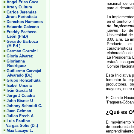
Angel Frias Coca
nacional de un
Arte y Cultura
para el desarro
Carlos Jeremías
Jirón: Periodista
La implementac
en el territorio
Derechos Humanos
de Implemen
Eduardo Galeano
jueves 16 de
Freddy Pacheco
Universidad de 
León (PhD)
8:00 a.m. La i
Gerardo Barboza
Producto, 
(M.Ed.)
característi
Germán Gorraiz L.
elaboración de
Gloria Álvarez
La Presidenta 
Glorianna
estará inaugur
Rodríguez
Comité Nacion
Guillermo Carvajal
Alvarado (Dr.)
Esta Iniciativa 
fomentar la eq
Grupo Roncahuita
productores, o
Isabel Umaña
mayores, entre o
Iván García M
Jorge J Cuadra
El Comité Nacion
John Bisner U
“Paquera-Cóbano”
Johnny Schmidt C.
Juan Gelman
¿Qué es 
Julian Frech A
Luis Paulino
El movimiento “
Vargas Solis (Dr.)
de oportunidade
Max Lacayo L.
emprendimiento