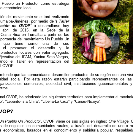
 Pueblo un Producto, como estrategia
llo económico local.
ión del movimiento se estará realizando
 Turrialba-Jiménez, por medio de “
I Taller
tación de OVOP
” a desarrollarse hoy
 abril de 2015, en la Sede de la
Costa Rica en Turrialba a partir de las
mportancia del movimiento Un Pueblo Un
es que tiene como una de sus
cas el promover el desarrollo y la
 productos locales con valor agregado.
Ejecutiva del IFAM, Yanina Soto Vargas,
ando el Taller en representación del
al OVOP.
pretende que las comunidades desarrollen productos de su región con una visi
uidad social. Por esta razón estarán participando representantes de las
rganizaciones comunales, sociedad civil, instituciones gubernamentales 
tros.
al OVOP, ha priorizado los siguientes territorios para implementar el movimien
, “Lepanto-Isla Chira”, “Liberia-La Cruz” y “Cañas-Nicoya”.
OVOP?
Un Pueblo Un Producto
”, OVOP viene de sus siglas en inglés:
One Village, 
s de negocios en comunidades rurales, a través del desarrollo de uno o má
s económicos, basados en el conocimiento y sabiduría popular, respaldad