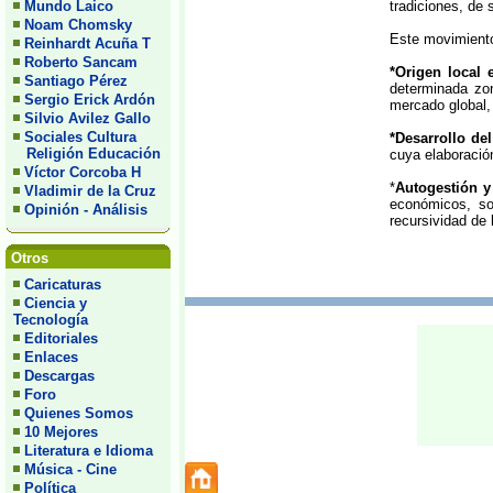
Mundo Laico
tradiciones, de s
Noam Chomsky
Este movimiento 
Reinhardt Acuña T
Roberto Sancam
*Origen local 
Santiago Pérez
determinada zon
Sergio Erick Ardón
mercado global, 
Silvio Avilez Gallo
Sociales Cultura
*Desarrollo de
Religión Educación
cuya elaboració
Víctor Corcoba H
*
Autogestión y 
Vladimir de la Cruz
económicos, soc
Opinión - Análisis
recursividad de
Otros
Caricaturas
Ciencia y
Tecnología
Editoriales
Enlaces
Descargas
Foro
Quienes Somos
10 Mejores
Literatura e Idioma
Música - Cine
Política