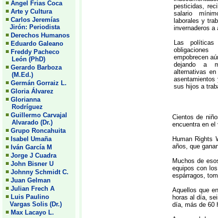
Angel Frias Coca
pesticidas, re
Arte y Cultura
salario míni
Carlos Jeremías
laborales y tra
Jirón: Periodista
invernaderos a 
Derechos Humanos
Las políticas
Eduardo Galeano
obligaciones
Freddy Pacheco
empobrecen aún 
León (PhD)
dejando a m
Gerardo Barboza
alternativas en
(M.Ed.)
asentamientos 
Germán Gorraiz L.
sus hijos a traba
Gloria Álvarez
Glorianna
Rodríguez
Guillermo Carvajal
Cientos de niño
Alvarado (Dr.)
encuentra en el 
Grupo Roncahuita
Isabel Umaña
Human Rights W
años, que ganan 
Iván García M
Jorge J Cuadra
Muchos de esos 
John Bisner U
equipos con los
Johnny Schmidt C.
espárragos, toma
Juan Gelman
Julian Frech A
Aquellos que en
Luis Paulino
horas al día, se
Vargas Solis (Dr.)
día, más de 60 
Max Lacayo L.