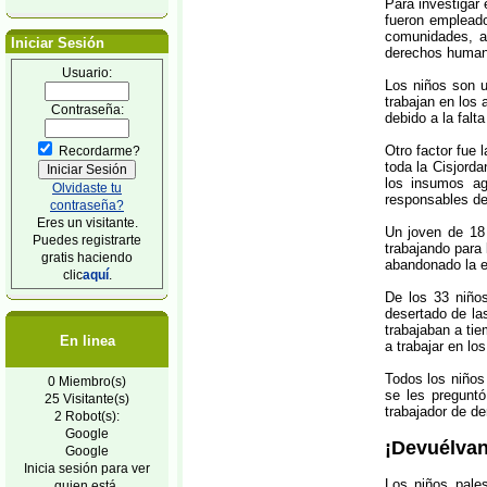
Para investigar 
fueron empleado
comunidades, ab
Iniciar Sesión
derechos human
Usuario:
Los niños son u
trabajan en los 
Contraseña:
debido a la falt
Otro factor fue 
Recordarme?
toda la Cisjorda
los insumos ag
Olvidaste tu
responsables de
contraseña?
Eres un visitante.
Un joven de 18 
Puedes registrarte
trabajando para
gratis haciendo
abandonado la es
clic
aquí
.
De los 33 niño
desertado de la
trabajaban a tie
En linea
a trabajar en lo
Todos los niños
0 Miembro(s)
se les preguntó
25 Visitante(s)
trabajador de de
2 Robot(s):
Google
¡Devuélvan
Google
Inicia sesión para ver
Los niños pale
quien está.