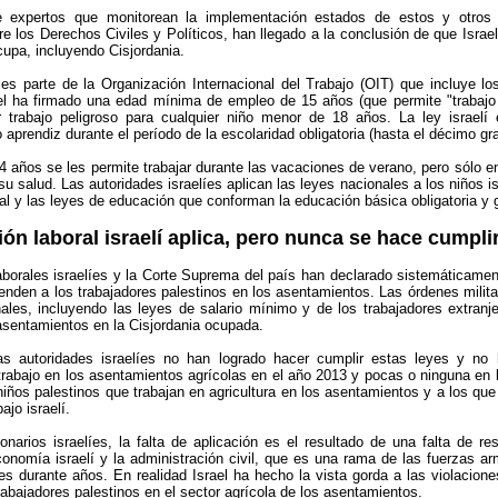
 expertos que monitorean la implementación estados de estos y otros
 los Derechos Civiles y Políticos, han llegado a la conclusión de que Israel
ocupa, incluyendo Cisjordania.
es parte de la Organización Internacional del Trabajo (OIT) que incluye l
el ha firmado una edad mínima de empleo de 15 años (que permite "trabajo 
r trabajo peligroso para cualquier niño menor de 18 años. La ley israel
prendiz durante el período de la escolaridad obligatoria (hasta el décimo gra
4 años se les permite trabajar durante las vacaciones de verano, pero sólo e
su salud. Las autoridades israelíes aplican las leyes nacionales a los niños i
ral y las leyes de educación que conforman la educación básica obligatoria y g
ión laboral israelí aplica, pero nunca se hace cumpli
laborales israelíes y la Corte Suprema del país han declarado sistemáticamen
ienden a los trabajadores palestinos en los asentamientos. Las órdenes milit
nales, incluyendo las leyes de salario mínimo y de los trabajadores extranje
 asentamientos en la Cisjordania ocupada.
as autoridades israelíes no han logrado hacer cumplir estas leyes y no 
trabajo en los asentamientos agrícolas en el año 2013 y pocas o ninguna en 
niños palestinos que trabajan en agricultura en los asentamientos y a los q
ajo israelí.
onarios israelíes, la falta de aplicación es el resultado de una falta de r
conomía israelí y la administración civil, que es una rama de las fuerzas a
s durante años. En realidad Israel ha hecho la vista gorda a las violaciones
rabajadores palestinos en el sector agrícola de los asentamientos.