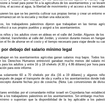
esione a Israel para poner fin a la agricultura de los asentamientos y se levan
estina, el acceso al agua, la libertad de movimiento y el acceso a los mercados
uieren los que se les permita cultivar sus propias tierras y crear un entorn
permanezcan en la escuela y reciban una educación.
s, los trabajadores palestinos dijeron que trabajaban en las tierras agrí
onfiscó a sus propios pueblos y asignó a los asentamientos.
s niños y los adultos viven en aldeas en el valle del Jordán. Algunos de los
idental, transferidos al valle del Jordán, y vivieron durante meses en hanga
con el fin de ahorrar en el costo y el tiempo necesario para viajar desde su ca
por debajo del salario mínimo legal
rabajan en los asentamientos agrícolas ganan salarios muy bajos. Todos los 
or los Derechos Humanos entrevistó ganaban mucho menos del salario mín
a para los adultos y entre 16 y 18 shekels (4.30 y 4.86 dólares) por hora pa
ación para este informe.
a solamente 60 a 70 shekels por día (16 a 19 dólares) y algunos niño
espués de pagar el transporte de ida y vuelta a los asentamientos donde trab
 excepto durante fechas pico de cosecha. (Nota: Las conversiones de divisa
tares emitidas por el comandante militar israelí en Cisjordania han establec
able a los trabajadores palestinos en los asentamientos. Sin embargo muchos 
mínimo o suponían que la disponibilidad de la ley aplicable a los palest