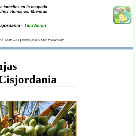
e israelíes en la ocupada
rechos Humanos. Mientras
isjordania
- TicoVisión
osé, Costa Rica | Tribuna para el Libre Pensamiento
njas
 Cisjordania