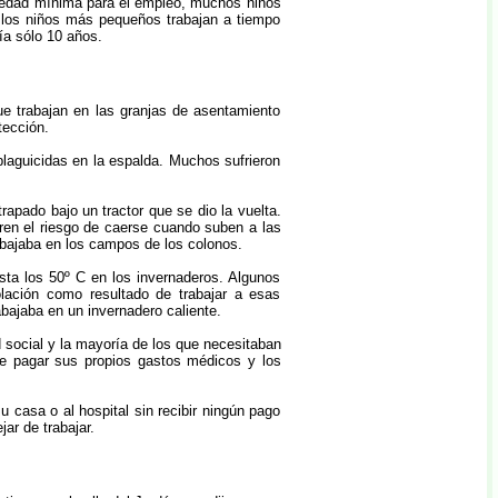
la edad mínima para el empleo, muchos niños
 los niños más pequeños trabajan a tiempo
ía sólo 10 años.
ue trabajan en las granjas de asentamiento
tección.
aguicidas ​​en la espalda. Muchos sufrieron
apado bajo un tractor que se dio la vuelta.
rren el riesgo de caerse cuando suben a las
abajaba en los campos de los colonos.
ta los 50º C en los invernaderos. Algunos
lación como resultado de trabajar a esas
ajaba en un invernadero caliente.
 social y la mayoría de los que necesitaban
ue pagar sus propios gastos médicos y los
u casa o al hospital sin recibir ningún pago
ar de trabajar.