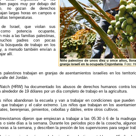
ciben pagos muy por debajo del
mo, no gozan de derechos
bajan largas horas en campos e
altas temperaturas.
 de Israel, que violan sus
 como potencia ocupante,
más a las familias palestinas,
uchos padres con pocas
 la búsqueda de trabajo en los
y, a menudo también envían a
jar allí.
Niño palestino de unos diez u once años, llora
granja israelí en la ocupada Cisjordania
Foto: H
s palestinos trabajan en granjas de asentamientos israelíes en los territor
valle del Jordán.
atch (HRW) ha documentado los abusos de derechos humanos contra los 
alrededor de 19 dólares por un día completo de trabajo en la agricultura.
niños abandonan la escuela y van a trabajar en condiciones que pueden se
 que trabajan y el calor extremo. Los niños que trabajan en los asentamien
tes, berenjenas, pimientos, cebollas y dátiles, entre otros cultivos.
trevistamos dijeron que empiezan a trabajar a las 05:30 ó 6 de la madrugad
is o siete días a la semana. Durante los períodos pico de la cosecha, algunos
horas a la semana, y describen la presión de los supervisores para seguir tr