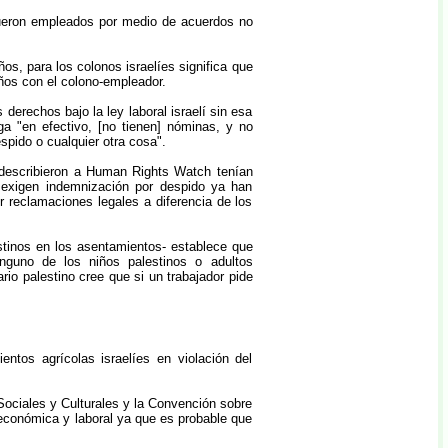
fueron empleados por medio de acuerdos no
iños, para los colonos israelíes significa que
iños con el colono-empleador.
 derechos bajo la ley laboral israelí sin esa
ga "en efectivo, [no tienen] nóminas, y no
spido o cualquier otra cosa".
s describieron a Human Rights Watch tenían
 exigen indemnización por despido ya han
r reclamaciones legales a diferencia de los
lestinos en los asentamientos- establece que
nguno de los niños palestinos o adultos
rio palestino cree que si un trabajador pide
tos agrícolas israelíes en violación del
ociales y Culturales y la Convención sobre
 económica y laboral ya que es probable que