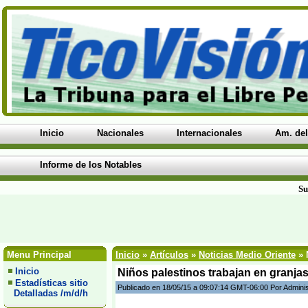
Inicio
Nacionales
Internacionales
Am. del
Informe de los Notables
Su
Menu Principal
Inicio
»
Artículos
»
Noticias Medio Oriente
» 
Inicio
Niños palestinos trabajan en granjas
Estadísticas sitio
Publicado en 18/05/15 a 09:07:14 GMT-06:00 Por Admini
Detalladas /m/d/h