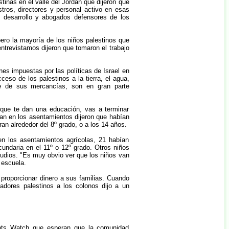
inas en el valle del Jordán que dijeron que
ros, directores y personal activo en esas
l desarrollo y abogados defensores de los
ero la mayoría de los niños palestinos que
entrevistamos dijeron que tomaron el trabajo
nes impuestas por las políticas de Israel en
ceso de los palestinos a la tierra, el agua,
rte de sus mercancías, son en gran parte
nque te dan una educación, vas a terminar
jan en los asentamientos dijeron que habían
an alrededor del 8º grado, o a los 14 años.
n los asentamientos agrícolas, 21 habían
undaria en el 11º o 12º grado. Otros niños
tudios. "Es muy obvio ver que los niños van
 escuela.
proporcionar dinero a sus familias. Cuando
ajadores palestinos a los colonos dijo a un
ghts Watch que esperan que la comunidad