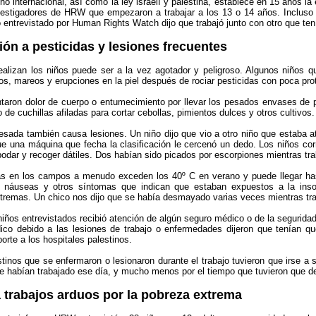
ho internacional, así como la ley israelí y palestina, establece en 15 años 
nvestigadores de HRW que empezaron a trabajar a los 13 o 14 años. Incluso
o entrevistado por Human Rights Watch dijo que trabajó junto con otro que ten
ión a pesticidas y lesiones frecuentes
realizan los niños puede ser a la vez agotador y peligroso. Algunos niños q
os, mareos y erupciones en la piel después de rociar pesticidas con poca pro
taron dolor de cuerpo o entumecimiento por llevar los pesados envases de pl
o de cuchillas afiladas para cortar cebollas, pimientos dulces y otros cultivos.
sada también causa lesiones. Un niño dijo que vio a otro niño que estaba atr
que una máquina que fecha la clasificación le cercenó un dedo. Los niños co
podar y recoger dátiles. Dos habían sido picados por escorpiones mientras tr
s en los campos a menudo exceden los 40º C en verano y puede llegar has
n náuseas y otros síntomas que indican que estaban expuestos a la inso
tremas. Un chico nos dijo que se había desmayado varias veces mientras trab
iños entrevistados recibió atención de algún seguro médico o de la seguridad
ico debido a las lesiones de trabajo o enfermedades dijeron que tenían q
orte a los hospitales palestinos.
tinos que se enfermaron o lesionaron durante el trabajo tuvieron que irse a s
e habían trabajado ese día, y mucho menos por el tiempo que tuvieron que dej
 trabajos arduos por la pobreza extrema