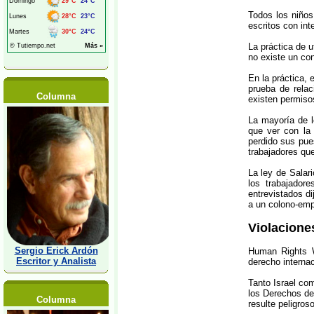
Todos los niños
escritos con int
La práctica de u
no existe un con
En la práctica, 
prueba de relac
Columna
existen permisos
La mayoría de l
que ver con la
perdido sus pue
trabajadores qu
La ley de Salari
los trabajador
entrevistados di
a un colono-emp
Violacione
Sergio Erick Ardón
Human Rights W
Escritor y Analista
derecho internac
Tanto Israel co
los Derechos de
Columna
resulte peligroso