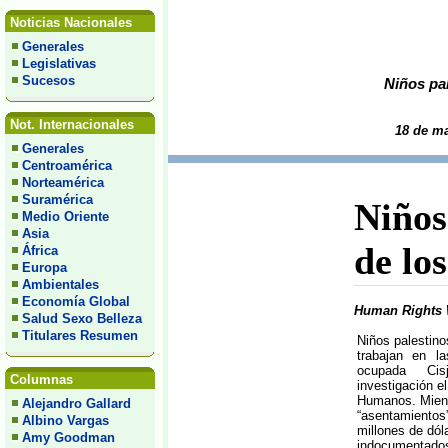
Noticias Nacionales
Generales
Legislativas
Sucesos
Niños pal
Not. Internacionales
18 de m
Generales
Centroamérica
Norteamérica
Suramérica
Niños
Medio Oriente
Asia
de lo
África
Europa
Ambientales
Economía Global
Human Rights 
Salud Sexo Belleza
Titulares Resumen
Niños palestin
trabajan en la
ocupada Cis
Columnas
investigación e
Humanos. Mient
Alejandro Gallard
“asentamiento
Albino Vargas
millones de dól
Amy Goodman
indocumentad