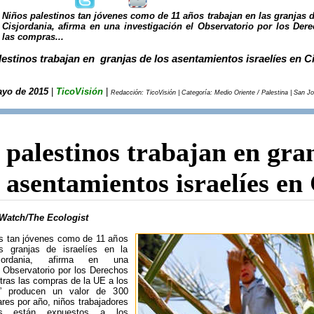
Niños palestinos tan jóvenes como de 11 años trabajan en las granjas d
Cisjordania, afirma en una investigación el Observatorio por los De
las compras...
estinos trabajan en granjas de los asentamientos israelíes en C
ayo de 2015
|
TicoVisión
|
Redacción: TicoVisión | Categoría: Medio Oriente / Palestina | San J
 palestinos trabajan en gra
s asentamientos israelíes en
Watch/The Ecologist
os tan jóvenes como de 11 años
s granjas de israelíes en la
jordania, afirma en una
l Observatorio por los Derechos
ras las compras de la UE a los
s” producen un valor de 300
ares por año, niños trabajadores
os están expuestos a los