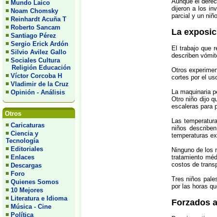
Aunque el derec
Mundo Laico
dijeron a los i
Noam Chomsky
parcial y un niñ
Reinhardt Acuña T
Roberto Sancam
La exposic
Santiago Pérez
Sergio Erick Ardón
El trabajo que 
Silvio Avilez Gallo
describen vómit
Sociales Cultura
Religión Educación
Otros experimen
Víctor Corcoba H
cortes por el us
Vladimir de la Cruz
La maquinaria pe
Opinión - Análisis
Otro niño dijo 
escaleras para 
Otros
Las temperatura
Caricaturas
niños describe
Ciencia y
temperaturas ex
Tecnología
Editoriales
Ninguno de los n
Enlaces
tratamiento méd
costos de transp
Descargas
Foro
Tres niños pales
Quienes Somos
por las horas qu
10 Mejores
Literatura e Idioma
Forzados a
Música - Cine
Política