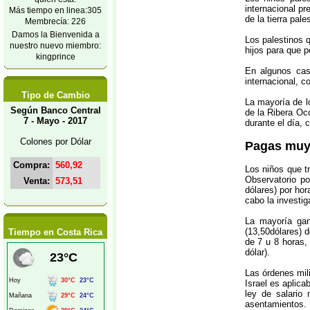
internacional pr
Más tiempo en linea:305
de la tierra pal
Membrecía: 226
Damos la Bienvenida a
Los palestinos q
nuestro nuevo miembro:
hijos para que 
kingprince
En algunos caso
internacional, c
Tipo de Cambio
La mayoría de lo
Según Banco Central
de la Ribera Occ
7 - Mayo - 2017
durante el día, 
Colones por Dólar
Pagas muy 
Compra:
560,92
Los niños que t
Observatorio p
Venta:
573,51
dólares) por hor
cabo la investig
La mayoría gan
(13,50dólares) d
Tiempo en Costa Rica
de 7 u 8 horas,
dólar).
Las órdenes mili
Israel es aplic
ley de salario 
asentamientos.