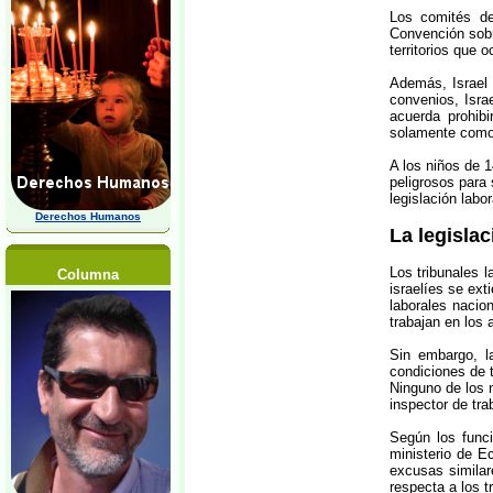
Los comités de
Convención sobre
territorios que 
Además, Israel 
convenios, Isra
acuerda prohibi
solamente como a
A los niños de 1
peligrosos para 
legislación labo
Derechos Humanos
La legislac
Los tribunales 
Columna
israelíes se ext
laborales nacio
trabajan en los
Sin embargo, l
condiciones de 
Ninguno de los 
inspector de trab
Según los funci
ministerio de E
excusas similare
respecta a los t