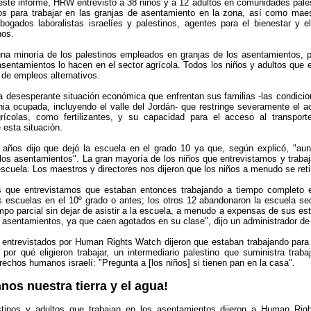
este informe, HRW entrevistó a 38 niños y a 12 adultos en comunidades palest
s para trabajar en las granjas de asentamiento en la zona, así como maest
ogados laboralistas israelíes y palestinos, agentes para el bienestar y e
os.
na minoría de los palestinos empleados en granjas de los asentamientos, p
asentamientos lo hacen en el sector agrícola. Todos los niños y adultos que 
a de empleos alternativos.
la desesperante situación económica que enfrentan sus familias -las condicio
nia ocupada, incluyendo el valle del Jordán- que restringe severamente el ac
rícolas, como fertilizantes, y su capacidad para el acceso al transpo
 esta situación.
años dijo que dejó la escuela en el grado 10 ya que, según explicó, "au
 los asentamientos". La gran mayoría de los niños que entrevistamos y traba
cuela. Los maestros y directores nos dijeron que los niños a menudo se retir
s que entrevistamos que estaban entonces trabajando a tiempo completo e
s escuelas en el 10º grado o antes; los otros 12 abandonaron la escuela sec
mpo parcial sin dejar de asistir a la escuela, a menudo a expensas de sus es
s asentamientos, ya que caen agotados en su clase", dijo un administrador de
 entrevistados por Human Rights Watch dijeron que estaban trabajando para 
 por qué eligieron trabajar, un intermediario palestino que suministra trab
rechos humanos israelí: "Pregunta a [los niños] si tienen pan en la casa".
nos nuestra tierra y el agua!
stinos y adultos que trabajan en los asentamientos dijeron a Human Ri