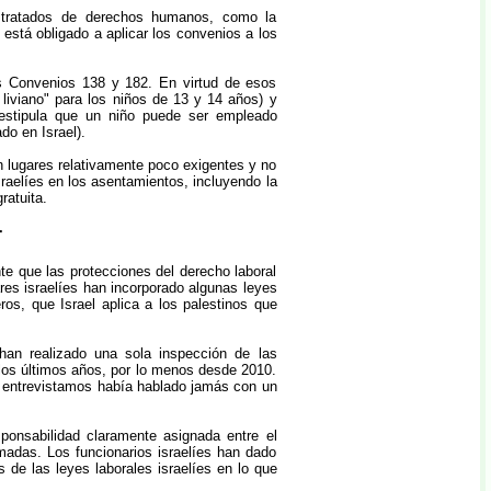
 tratados de derechos humanos, como la
 está obligado a aplicar los convenios a los
os Convenios 138 y 182. En virtud de esos
liviano" para los niños de 13 y 14 años) y
í estipula que un niño puede ser empleado
do en Israel).
n lugares relativamente poco exigentes y no
sraelíes en los asentamientos, incluyendo la
ratuita.
r
te que las protecciones del derecho laboral
ares israelíes han incorporado algunas leyes
ros, que Israel aplica a los palestinos que
han realizado una sola inspección de las
los últimos años, por lo menos desde 2010.
ue entrevistamos había hablado jamás con un
esponsabilidad claramente asignada entre el
rmadas. Los funcionarios israelíes han dado
 de las leyes laborales israelíes en lo que