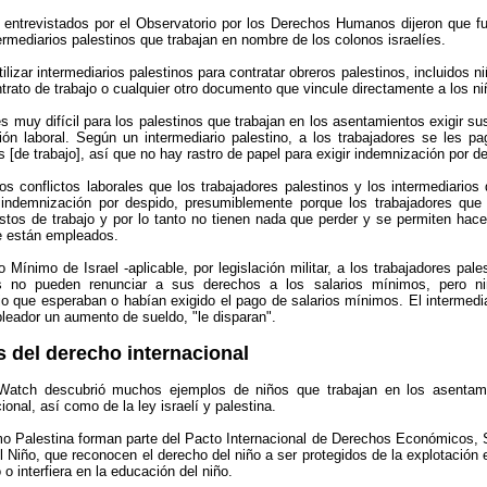
 entrevistados por el Observatorio por los Derechos Humanos dijeron que 
ermediarios palestinos que trabajan en nombre de los colonos israelíes.
tilizar intermediarios palestinos para contratar obreros palestinos, incluidos n
trato de trabajo o cualquier otro documento que vincule directamente a los n
es muy difícil para los palestinos que trabajan en los asentamientos exigir sus
ión laboral. Según un intermediario palestino, a los trabajadores se les pa
 [de trabajo], así que no hay rastro de papel para exigir indemnización por de
os conflictos laborales que los trabajadores palestinos y los intermediario
 indemnización por despido, presumiblemente porque los trabajadores que
stos de trabajo y por lo tanto no tienen nada que perder y se permiten hace
e están empleados.
o Mínimo de Israel -aplicable, por legislación militar, a los trabajadores pa
es no pueden renunciar a sus derechos a los salarios mínimos, pero ni
jo que esperaban o habían exigido el pago de salarios mínimos. El intermedia
leador un aumento de sueldo, "le disparan".
s del derecho internacional
atch descubrió muchos ejemplos de niños que trabajan en los asentamien
ional, así como de la ley israelí y palestina.
mo Palestina forman parte del Pacto Internacional de Derechos Económicos, S
l Niño, que reconocen el derecho del niño a ser protegidos de la explotación
 o interfiera en la educación del niño.