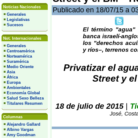
Noticias Nacionales
Publicado en 18/07/15 a 0
Generales
Legislativas
Sucesos
El término "agua" 
banca israelí-anglo
Not. Internacionales
los "derechos acuí
Generales
y ríos–, terrenos co
Centroamérica
Norteamérica
Suramérica
Privatizar el ag
Medio Oriente
Asia
Street y e
África
Europa
Ambientales
Economía Global
Salud Sexo Belleza
Titulares Resumen
18 de julio de 2015
|
Ti
José, Costa
Columnas
Alejandro Gallard
Albino Vargas
Amy Goodman