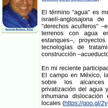
El término "agua" es mu
israelí-anglosajona de
"derechos acuíferos" –e
Gerardo Barboza, M.Ed.
terrenos con agua en
estanques–, proyectos 
tecnologías de trata­m
construcción –acue­duct
En mi reciente particip
El campo en México, la 
sobre los alcances g
privatización del agua
inhumana dislocación
locales (
https://goo.gl/