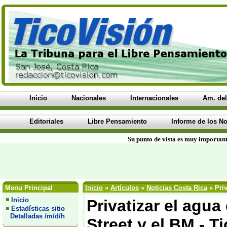
Inicio
Nacionales
Internacionales
Am. del
Editoriales
Libre Pensamiento
Informe de los No
Su punto de vista es muy important
Menu Principal
Inicio
»
Artículos
»
Noticias Costa Rica
» Priv
Inicio
Privatizar el agu
Estadísticas sitio
Detalladas /m/d/h
Street y el BM - T