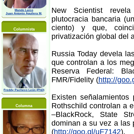
New Scientist revela
Mundo Laico
Juan Antonio Aguilera M,
plutocracia bancaria (u
ciento) y que, coinc
Columnista
privatización global del 
Russia Today devela las
que controlan a los me
Reserva Federal: Bla
FMR/Fidelity (
http://goo.
Freddy Pacheco León (PhD)
Existen señalamientos 
Rothschild controlan a e
Columna
–BlackRock, State St
dominan a su vez a las 
(
http://goo.gl/uF7142
).