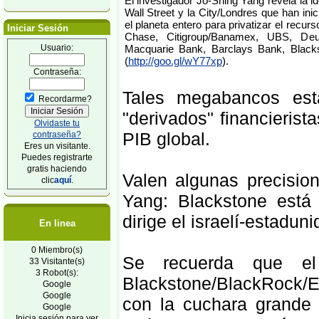
El investigador Jo-Shing Yang revela la 
Wall Street y la City/Londres que han inic
el planeta entero para privatizar el rec
Iniciar Sesión
Chase, Citigroup/Banamex, UBS, Deu
Usuario:
Macquarie Bank, Barclays Bank, Black
(
http://goo.gl/wY77xp
).
Contraseña:
Tales megabancos est
Recordarme?
"derivados" financieris
Olvidaste tu
PIB global.
contraseña?
Eres un visitante.
Puedes registrarte
gratis haciendo
Valen algunas precisio
clic
aquí
.
Yang: Blackstone está
dirige el israelí-estadun
En linea
0 Miembro(s)
Se recuerda que el 
33 Visitante(s)
3 Robot(s):
Blackstone/BlackRock/
Google
Google
con la cuchara grande 
Google
Inicia sesión para ver