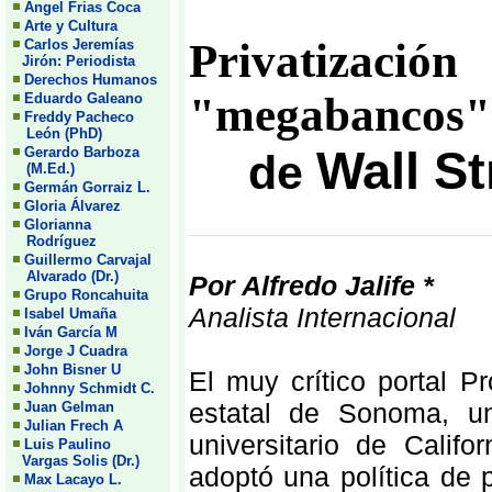
Angel Frias Coca
Arte y Cultura
Privatizaci
Carlos Jeremías
Jirón: Periodista
Derechos Humanos
"megabancos"
Eduardo Galeano
Freddy Pacheco
León (PhD)
Wall St
Gerardo Barboza
de
(M.Ed.)
Germán Gorraiz L.
Gloria Álvarez
Glorianna
Rodríguez
Guillermo Carvajal
Alvarado (Dr.)
Por Alfredo Jalife *
Grupo Roncahuita
Analista Internacional
Isabel Umaña
Iván García M
Jorge J Cuadra
John Bisner U
El muy crítico portal 
Johnny Schmidt C.
estatal de Sonoma, u
Juan Gelman
Julian Frech A
universitario de Cali
Luis Paulino
Vargas Solis (Dr.)
adoptó una política de 
Max Lacayo L.