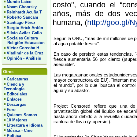
Mundo Laico
costo", cuando el “con
Noam Chomsky
años, más de dos vece
Reinhardt Acuña T
Roberto Sancam
humana, (
http://goo.gl/
Santiago Pérez
Sergio Erick Ardón
Silvio Avilez Gallo
Sociales Cultura
Según la ONU, "más de mil millones de 
Religión Educación
al agua potable fresca".
Víctor Corcoba H
Vladimir de la Cruz
En caso de persistir estas tendencias,
Opinión - Análisis
fresca aumentaría 56 por ciento (¡super
asequible".
Otros
Las megatrasnacionales estadounidenses
Caricaturas
mayor constructora de EU), "intentan mo
Ciencia y
el mundo", por lo que "buscan el contro
Tecnología
agua y su abasto".
Editoriales
Enlaces
Descargas
Project Censored refiere que una de 
Foro
privatización global del líquido se escen
Quienes Somos
hasta ahora debido a la revuelta ciudada
10 Mejores
captura de lluvia (¡supersic!).
Literatura e Idioma
Música - Cine
Política