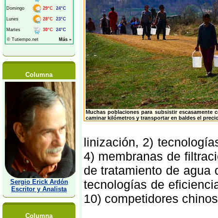
Columna
Muchas poblaciones para subsistir escasamente co
caminar kilómetros y transportar en baldes el precio
linización, 2) tecnología
4) membranas de fil­traci
de trata­miento de agua 
tecnologías de eficienci
Sergio Erick Ardón
Escritor y Analista
10) competidores chinos 
Columna