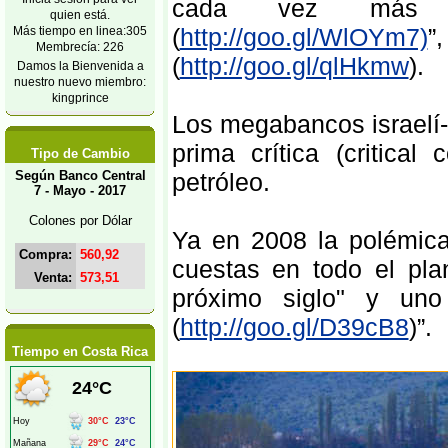
cada vez más fal
quien está.
(
http://goo.gl/WlOYm7)
”
Más tiempo en linea:305
Membrecía: 226
(
http://goo.gl/qlHkmw
).
Damos la Bienvenida a
nuestro nuevo miembro:
kingprince
Los megabancos israelí-
prima crítica (critica
Tipo de Cambio
Según Banco Central
petróleo.
7 - Mayo - 2017
Colones por Dólar
Ya en 2008 la polémic
Compra:
560,92
cuestas en todo el pla
Venta:
573,51
próximo siglo" y uno
(
http://goo.gl/D39cB8
)”.
Tiempo en Costa Rica