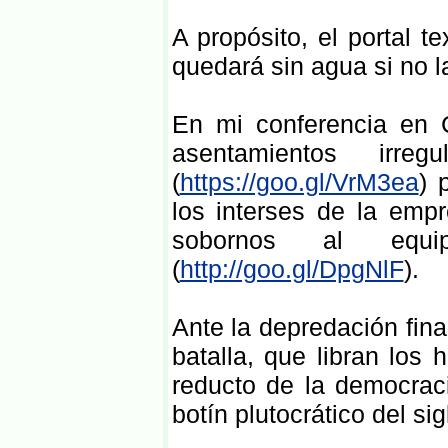
A propósito, el portal 
quedará sin agua si no la
En mi conferencia en 
asentamientos irre
(
https://goo.gl/VrM3ea
) 
los interses de la empr
sobornos al equi
(
http://goo.gl/DpgNlF
).
Ante la depredación finan
batalla, que libran lo
reducto de la democraci
botín plutocrático del sig