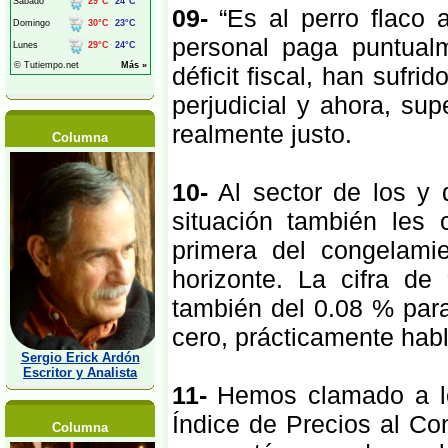
09-
“Es al perro flaco 
personal paga puntual
déficit fiscal, han sufr
perjudicial y ahora, su
realmente justo.
Columna
10-
Al sector de los y d
situación también les 
primera del congelami
horizonte. La cifra de 
también del 0.08 % para
cero, prácticamente hab
Sergio Erick Ardón
Escritor y Analista
11-
Hemos clamado a lo 
Índice de Precios al Co
Columna