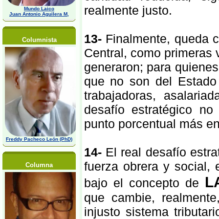
realmente justo.
Mundo Laico
Juan Antonio Aguilera M,
13-
Finalmente, queda c
Columnista
Central, como primeras v
generaron; para quienes
que no son del Estado 
trabajadoras, asalaria
desafío estratégico no
punto porcentual más en
Freddy Pacheco León (PhD)
14-
El real desafío estra
fuerza obrera y social, 
Columna
L
bajo el concepto de
que cambie, realmente
injusto sistema tributa