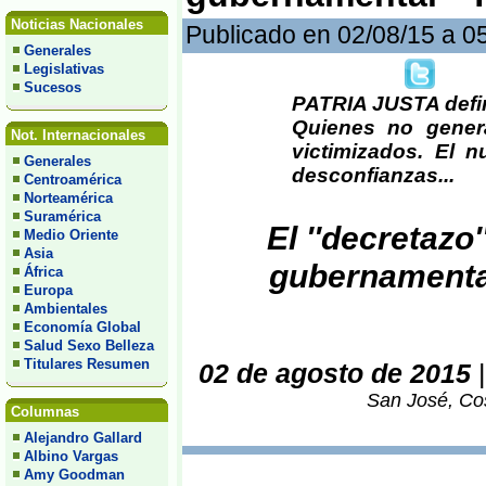
Noticias Nacionales
Publicado en 02/08/15 a 0
Generales
Legislativas
Sucesos
PATRIA JUSTA defin
Quienes no genera
Not. Internacionales
victimizados. El 
Generales
desconfianzas...
Centroamérica
Norteamérica
Suramérica
El ''decretazo
Medio Oriente
Asia
gubernament
África
Europa
Ambientales
Economía Global
Salud Sexo Belleza
Titulares Resumen
02 de agosto de 2015
San José, Cos
Columnas
Alejandro Gallard
Albino Vargas
Amy Goodman