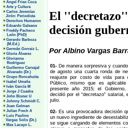
Angel Frias Coca
Arte y Cultura
El ''decretazo'
Carlos Jeremías
Jirón: Periodista
Derechos Humanos
decisión gube
Eduardo Galeano
Freddy Pacheco
León (PhD)
Gerardo Barboza
(M.Ed.)
Germán Gorraiz L.
Por Albino Vargas Barr
Gloria Álvarez
Glorianna
Rodríguez
01-
De manera sorpresiva y cuando
Guillermo Carvajal
de agosto una cuarta ronda de ne
Alvarado (Dr.)
Grupo Roncahuita
reajuste por costo de vida para 
Isabel Umaña
Público, mismo que es aplicable
Iván García M
presente año 2015; el Gobierno,
Jorge J Cuadra
decidió por el “decretazo” salarial,
John Bisner U
julio.
Johnny Schmidt C.
Juan Gelman
Julian Frech A
02-
Es una provocadora decisión 
Luis Paulino
un nuevo ingrediente de desestabili
Vargas Solis (Dr.)
se sigue cargando de elementos con
Max Lacayo L.