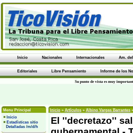
Inicio
Nacionales
Internacionales
Am. del
Editoriales
Libre Pensamiento
Informe de los No
Su punto de vista es muy important
Menu Principal
Inicio
»
Artículos
»
Albino Vargas Barrantes
»
Inicio
El ''decretazo'' s
Estadísticas sitio
Detalladas /m/d/h
gubernamental - T