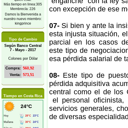
“enganche” con la ley s
Más tiempo en linea:305
con excepción de ese m
Membrecía: 226
Damos la Bienvenida a
nuestro nuevo miembro:
kingprince
07-
Si bien y ante la ins
esta injusta situación,
Tipo de Cambio
parcial en los casos d
Según Banco Central
este tipo de negociacio
7 - Mayo - 2017
esa pérdida salarial de 
Colones por Dólar
Compra:
560,92
08-
Este tipo de puesto
Venta:
573,51
pérdida adquisitiva acu
central como el de los 
Tiempo en Costa Rica
el personal oficinista,
servicios generales, ch
de diversas especialida