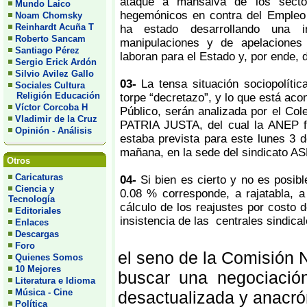
ataque a mansalva de los secto
Mundo Laico
hegemónicos en contra del Empleo 
Noam Chomsky
Reinhardt Acuña T
ha estado desarrollando una 
Roberto Sancam
manipulaciones y de apelaciones
Santiago Pérez
laboran para el Estado y, por ende, 
Sergio Erick Ardón
Silvio Avilez Gallo
03-
La tensa situación sociopolític
Sociales Cultura
Religión Educación
torpe “decretazo”, y lo que está aco
Víctor Corcoba H
Público, serán analizada por el Cole
Vladimir de la Cruz
PATRIA JUSTA, del cual la ANEP f
Opinión - Análisis
estaba prevista para este lunes 3 de
mañana, en la sede del sindicato A
Otros
Caricaturas
04-
Si bien es cierto y no es posibl
Ciencia y
0.08 % corresponde, a rajatabla, a
Tecnología
cálculo de los reajustes por costo d
Editoriales
insistencia de las centrales sindica
Enlaces
Descargas
Foro
el seno de la Comisión 
Quienes Somos
10 Mejores
buscar una negociació
Literatura e Idioma
Música - Cine
desactualizada y anacró
Política