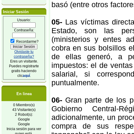
basó (entre otros factore
Iniciar Sesión
05-
Las víctimas directa
Usuario:
Estado, son las pers
Contraseña:
(ministerios y entes a
Recordarme?
cobra en sus bolsillos el
Olvidaste tu
de ellas generó, a p
contraseña?
Eres un visitante.
impuestos: el de venta
Puedes registrarte
gratis haciendo
salarial, si correspo
clic
aquí
.
puntualmente.
En linea
06-
Gran parte de los pu
0 Miembro(s)
Gobierno Central-Ré
43 Visitante(s)
2 Robot(s):
adicionalmente, un proc
Google
compra de sus respec
Google
Inicia sesión para ver
quien está.