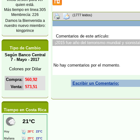
quien está.
Más tiempo en linea:305
Membrecía: 226
(1777 leidos)
Damos la Bienvenida a
nuestro nuevo miembro:
kingprince
Comentarios de este artículo:
¡2015 fue año del terrorismo mundial y sionista
Tipo de Cambio
Según Banco Central
7 - Mayo - 2017
No hay comentarios por el momento.
Colones por Dólar
Compra:
560,92
Escribir un Comentario:
Venta:
573,51
Tiempo en Costa Rica