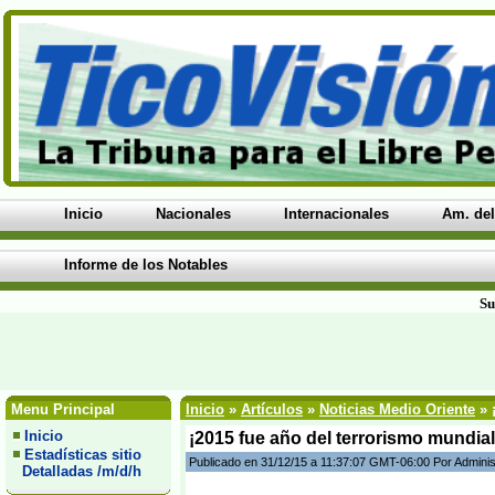
Inicio
Nacionales
Internacionales
Am. del
Informe de los Notables
Su
Menu Principal
Inicio
»
Artículos
»
Noticias Medio Oriente
» 
Inicio
¡2015 fue año del terrorismo mundial 
Estadísticas sitio
Publicado en 31/12/15 a 11:37:07 GMT-06:00 Por Adminis
Detalladas /m/d/h