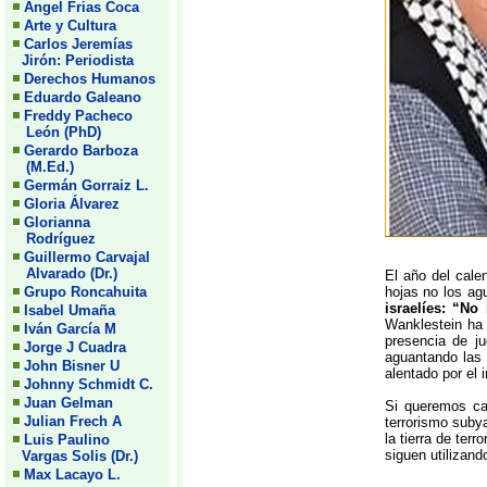
Angel Frias Coca
Arte y Cultura
Carlos Jeremías
Jirón: Periodista
Derechos Humanos
Eduardo Galeano
Freddy Pacheco
León (PhD)
Gerardo Barboza
(M.Ed.)
Germán Gorraiz L.
Gloria Álvarez
Glorianna
Rodríguez
Guillermo Carvajal
Alvarado (Dr.)
El año del cale
Grupo Roncahuita
hojas no los ag
israelíes: “No
Isabel Umaña
Wanklestein ha 
Iván García M
presencia de j
Jorge J Cuadra
aguantando las 
John Bisner U
alentado por el 
Johnny Schmidt C.
Juan Gelman
Si queremos cal
Julian Frech A
terrorismo subya
la tierra de ter
Luis Paulino
siguen utilizan
Vargas Solis (Dr.)
Max Lacayo L.