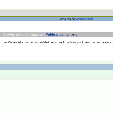
Artículos por
Administrador
! - TicoVisión | 0 Comentarios |
Publicar comentario
Los Comentarios son responsabilidad de los que lo publican, por lo tanto no nos haremos