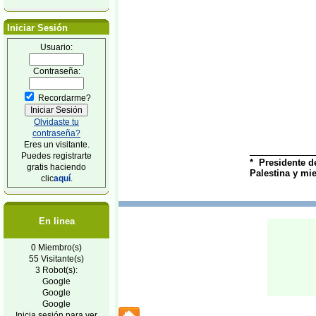
Iniciar Sesión
Usuario:
Contraseña:
Recordarme?
Olvidaste tu
contraseña?
Eres un visitante.
Puedes registrarte
*
Presidente de
gratis haciendo
Palestina y mi
clic
aquí
.
En linea
0 Miembro(s)
55 Visitante(s)
3 Robot(s):
Google
Google
Google
Inicia sesión para ver