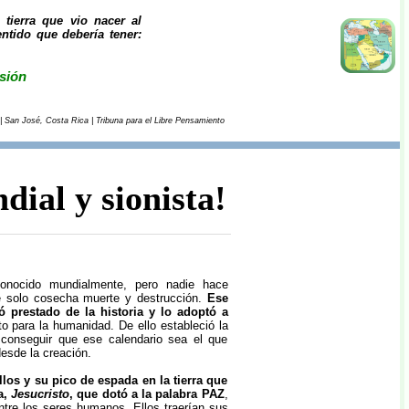
tierra que vio nacer al
entido que debería tener:
isión
 | San José, Costa Rica | Tribuna para el Libre Pensamiento
dial y sionista!
conocido mundialmente, pero nadie hace
que solo cosecha muerte y destrucción.
Ese
 prestado de la historia y lo adoptó a
o para la humanidad. De ello estableció la
 conseguir que ese calendario sea el que
desde la creación.
llos y su pico de espada en la tierra que
a,
Jesucristo
, que dotó a la palabra PAZ
,
ntre los seres humanos. Ellos traerían sus