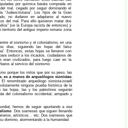
ipuladas por química barata comprada en
o del mal, cegado por seguir dominando el
la “Judeocristiana”. Los hijos de la Gran
asado, no dudaron en adaptarse al nuevo
icos del mal. Para ello quisieron matar dos
judíos” (ve la Europa racista de entonces) y
 territorio del antiguo imperio romano zona
entre el sionismo y el colonialismo, en una
os días, siguiendo las hojas del falso
ana”. Entonces, estas hojas se llenaron con
para seducir a los incautos, ciudadanos de
eran civilizados, para luego caer en la
baros al servicio del sionismo.
 sino porque los mitos que por su peso, las
e, es a manos de arqueólogos sionistas-
. El renombrado arqueólogo sionista-israelí
solutamente ninguna prueba histórica de la
las hojas, las y los palestinos seguirán
a del colonialismo occidental, arropado y
 mundial, hemos de seguir apuntando a ese
ialismo
. Dos siameses que siguen llenando
iterarios, artísticos… etc. Dos siameses que
 su dominio, atormentando a la humanidad.