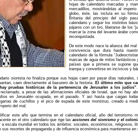
hojas de calendario marcadas y man
mercadillos, mostrándolas al imperi
globo, éste, las incluía en su fórmu
Britania del principio del siglo p
calendario y seguir los instintos bás
pájaros con un tiro, liberarse de los “
marcar la zona del levante árabe como
reconquistada.
De este modo nace la alianza del mal 
convivencia que dura hasta nuestr
calendario de la fórmula “Judeocristi
marcas de agua de mitos fantásticos 
países que a primera se supone que 
trampa y convertirse en incívicos y bár
ndario sionista no finaliza porque sus hojas caen por pasar días naturales,
uantan, caen directamente al basurero de la historia.
El último mito que ca
 hay pruebas históricas de la pertenencia de
Jerusalén
a los judíos”
reclamado, a pesar de las afirmaciones oficiales de Israel, que no hay ab
udíos en Jerusalén ocupada, en el pasado. Y así hasta que caigan todas 
garras de cuchillos y el pico de espada de este monstruo, creado a medid
imperio del mal.
ificar este año que termina en el calendario oficial, año del terrorismo
cente en el otro calendario que rige las
acciones del sionismo y el colon
ror a escala mundial en todos los ámbitos: sociales, económicos, religiosos, l
do sus resortes de propaganda y de influencia económica para mantenerse en