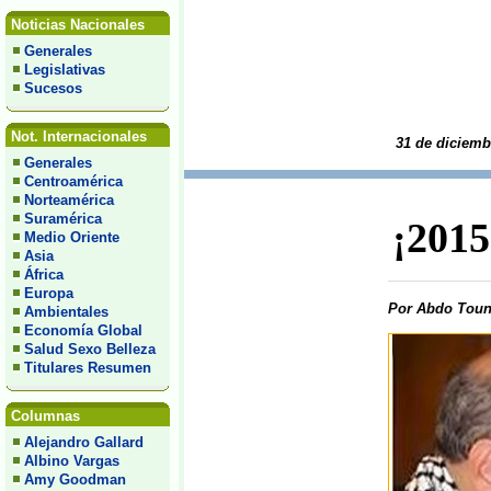
Noticias Nacionales
Generales
Legislativas
Sucesos
Not. Internacionales
31 de diciemb
Generales
Centroamérica
Norteamérica
Suramérica
¡2015
Medio Oriente
Asia
África
Europa
Por Abdo Toun
Ambientales
Economía Global
Salud Sexo Belleza
Titulares Resumen
Columnas
Alejandro Gallard
Albino Vargas
Amy Goodman