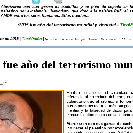
Aterrizaron con sus garras de cuchillos y su pico de espada en la 
palestino por excelencia, Jesucristo, que dotó a la palabra PAZ, el s
AMOR entre los seres humanos. Ellos traerían...
¡2015 fue año del terrorismo mundial y sionista!
- TicoV
re de 2015
|
TicoVisión
|
Redacción: TicoVisión | Categoría: Opinión / Medio Oriente / Palestina
 fue año del terrorismo mun
si *
Finaliza un año en el calendario 
referencia al calendario del terror, 
calendario que el
sionismo
lo tomó
sus planes
acorde a lo más sangrient
mentira y la falsedad de datos para
marque los días negros de la historia 
Aterrizaron con sus garras de cuchi
vio nacer al palestino por excelenci
el sentido que debería tener: AMOR e