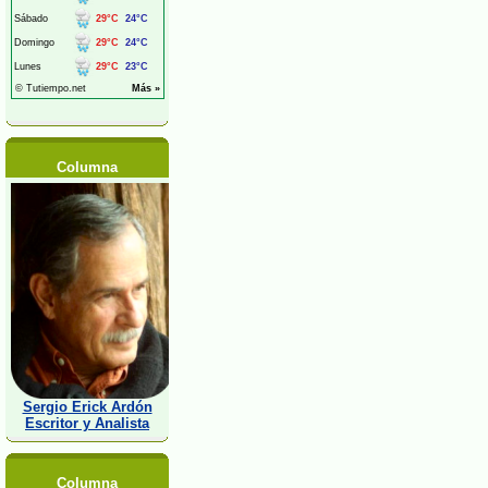
Columna
Sergio Erick Ardón
Escritor y Analista
Columna