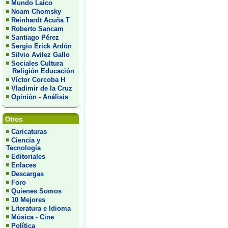
Mundo Laico
Noam Chomsky
Reinhardt Acuña T
Roberto Sancam
Santiago Pérez
Sergio Erick Ardón
Silvio Avilez Gallo
Sociales Cultura
Religión Educación
Víctor Corcoba H
Vladimir de la Cruz
Opinión - Análisis
Otros
Caricaturas
Ciencia y
Tecnología
Editoriales
Enlaces
Descargas
Foro
Quienes Somos
10 Mejores
Literatura e Idioma
Música - Cine
Política