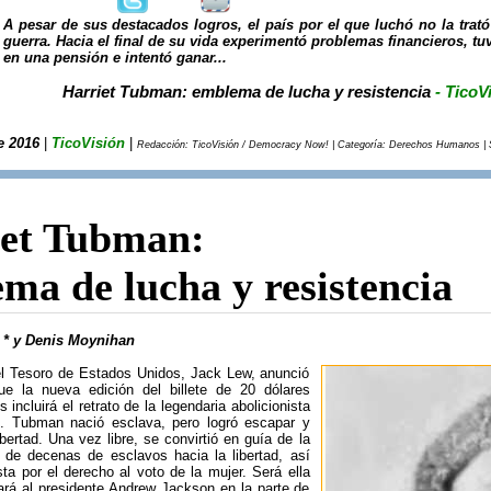
A pesar de sus destacados logros, el país por el que luchó no la tra
guerra. Hacia el final de su vida experimentó problemas financieros, tu
en una pensión e intentó ganar...
Harriet Tubman: emblema de lucha y resistencia
- TicoV
e 2016
|
TicoVisión
|
Redacción: TicoVisión / Democracy Now! | Categoría: Derechos Humanos | Sa
et Tubman:
ma de lucha y resistencia
 y Denis Moynihan
del Tesoro de Estados Unidos, Jack Lew, anunció
ue la nueva edición del billete de 20 dólares
incluirá el retrato de la legendaria abolicionista
. Tubman nació esclava, pero logró escapar y
ibertad. Una vez libre, se convirtió en guía de la
 de decenas de esclavos hacia la libertad, así
ta por el derecho al voto de la mujer. Será ella
ará al presidente Andrew Jackson en la parte de