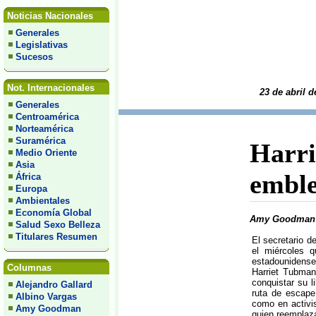
Noticias Nacionales
Generales
Legislativas
Sucesos
Not. Internacionales
23 de abril d
Generales
Centroamérica
Norteamérica
Suramérica
Harri
Medio Oriente
Asia
emble
África
Europa
Ambientales
Economía Global
Amy Goodman *
Salud Sexo Belleza
Titulares Resumen
El secretario 
el miércoles q
estadounidenses 
Columnas
Harriet Tubman
conquistar su l
Alejandro Gallard
ruta de escape
Albino Vargas
como en activis
Amy Goodman
quien reemplaz