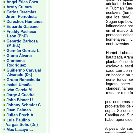
Angel Frias Coca
adelante de los
Arte y Cultura
y Tubman fuero
Carlos Jeremías
esclavos (fue u
Jirón: Periodista
que los tuvo) 
Derechos Humanos
Según dijo Lew,
influenciada po
Eduardo Galeano
en el marco d
Freddy Pacheco
personas daban
León (PhD)
homenajear. 
Gerardo Barboza
controversias.
(M.Ed.)
Germán Gorraiz L.
Harriet Tubma
Gloria Álvarez
bautizada Aram
Glorianna
plantación de 
Rodríguez
esclavo el escr
Guillermo Carvajal
casó con John
Alvarado (Dr.)
en honor a su 
norte (unos d
Grupo Roncahuita
lograra hacer
Isabel Umaña
clandestiname
Iván García M
rescatar a su f
Jorge J Cuadra
John Bisner U
pes nocturnos q
Johnny Schmidt C.
propietarios de
Juan Gelman
espía. Se consi
Julian Frech A
Carolina del Sur
haber aprendido 
Luis Paulino
Vargas Solis (Dr.)
A pesar de sus 
Max Lacayo L.
experimentó pro