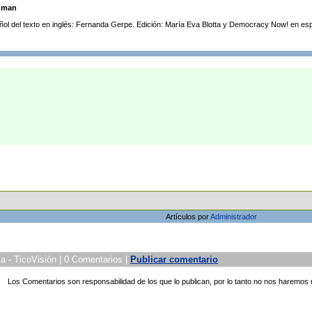
dman
ñol del texto en inglés: Fernanda Gerpe. Edición: María Eva Blotta y Democracy Now! en 
Artículos por
Administrador
a - TicoVisión | 0 Comentarios |
Publicar comentario
Los Comentarios son responsabilidad de los que lo publican, por lo tanto no nos haremos