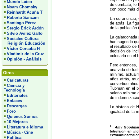
Mundo Laico
de combate, le l
Noam Chomsky
con poco más de
Reinhardt Acuña T
Roberto Sancam
En su anuncio, 
Santiago Pérez
de atrás. La fig
de la población 
Sergio Erick Ardón
Silvio Avilez Gallo
La galardonada p
Sociales Cultura
han sugerido qu
Religión Educación
el resultado de
Víctor Corcoba H
decisión de inc
Vladimir de la Cruz
colocarla en el 
Opinión - Análisis
Pero entonces, 
una vida de luc
Otros
mínimo, actualm
años atrás, muc
Caricaturas
convertido ahora
Ciencia y
Tubman en el bi
Tecnología
salario mínimo 
Editoriales
de indemnizacio
Enlaces
Descargas
La historia de H
Foro
igualdad de la 
Quienes Somos
10 Mejores
Literatura e Idioma
*
Amy Goodman e
televisión en in
Música - Cine
extraordinarios e
Política