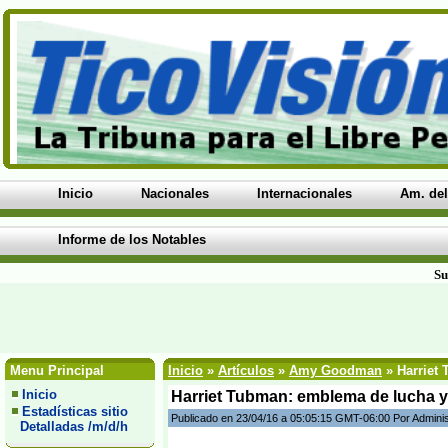
Inicio
Nacionales
Internacionales
Am. del
Informe de los Notables
Su
Menu Principal
Inicio
»
Artículos
»
Amy Goodman
» Harriet 
Inicio
Harriet Tubman: emblema de lucha y 
Estadísticas sitio
Publicado en 23/04/16 a 05:05:15 GMT-06:00 Por Admini
Detalladas /m/d/h