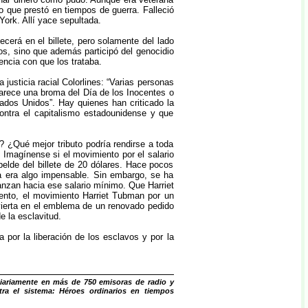
o que prestó en tiempos de guerra. Falleció
ork. Allí yace sepultada.
rá en el billete, pero solamente del lado
vos, sino que además participó del genocidio
encia con que los trataba.
justicia racial Colorlines: “Varias personas
parece una broma del Día de los Inocentes o
ados Unidos”. Hay quienes han criticado la
ontra el capitalismo estadounidense y que
? ¿Qué mejor tributo podría rendirse a toda
Imagínense si el movimiento por el salario
elde del billete de 20 dólares. Hace pocos
a era algo impensable. Sin embargo, se ha
anzan hacia ese salario mínimo. Que Harriet
ento, el movimiento Harriet Tubman por un
nvierta en el emblema de un renovado pedido
 la esclavitud.
a por la liberación de los esclavos y por la
iariamente en más de 750 emisoras de radio y
ra el sistema: Héroes ordinarios en tiempos