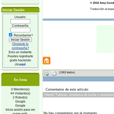
© 2016 Amy Goo
Traducción al espa
Iniciar Sesión
Usuario:
Contraseña:
Recordarme?
Olvidaste tu
contraseña?
Eres un visitante.
Puedes registrarte
gratis haciendo
clic
aquí
.
(1963 leidos)
En linea
0 Miembro(s)
Comentarios de este artículo:
44 Visitante(s)
Harriet Tubman: emblema de lucha y resistenci
2 Robot(s):
Google
Google
Inicia sesión para ver
No hay comentarios por el momento.
quien está.