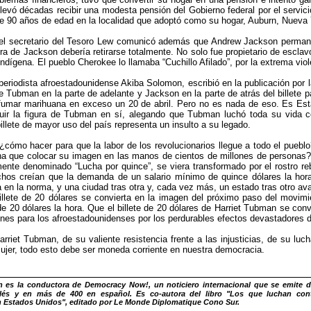
levó décadas recibir una modesta pensión del Gobierno federal por el servici
 90 años de edad en la localidad que adoptó como su hogar, Auburn, Nueva Y
el secretario del Tesoro Lew comunicó además que Andrew Jackson permanece
ura de Jackson debería retirarse totalmente. No solo fue propietario de escla
indígena. El pueblo Cherokee lo llamaba “Cuchillo Afilado”, por la extrema viol
eriodista afroestadounidense Akiba Solomon, escribió en la publicación por la 
e Tubman en la parte de adelante y Jackson en la parte de atrás del billete 
 fumar marihuana en exceso un 20 de abril. Pero no es nada de eso. Es Est
luir la figura de Tubman en sí, alegando que Tubman luchó toda su vida c
billete de mayor uso del país representa un insulto a su legado.
¿cómo hacer para que la labor de los revolucionarios llegue a todo el pueblo
ha que colocar su imagen en las manos de cientos de millones de personas? 
ente denominado “Lucha por quince”, se viera transformado por el rostro reb
hos creían que la demanda de un salario mínimo de quince dólares la hor
 en la norma, y una ciudad tras otra y, cada vez más, un estado tras otro av
llete de 20 dólares se convierta en la imagen del próximo paso del movimi
de 20 dólares la hora. Que el billete de 20 dólares de Harriet Tubman se co
nes para los afroestadounidenses por los perdurables efectos devastadores de
arriet Tubman, de su valiente resistencia frente a las injusticias, de su luch
mujer, todo esto debe ser moneda corriente en nuestra democracia.
s la conductora de Democracy Now!, un noticiero internacional que se emite d
glés y en más de 400 en español. Es co-autora del libro "Los que luchan cont
n Estados Unidos", editado por Le Monde Diplomatique Cono Sur.