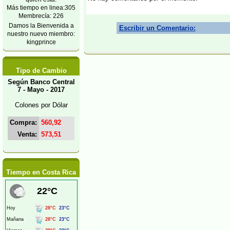
Más tiempo en linea:305
Membrecía: 226
Damos la Bienvenida a
Escribir un Comentario:
nuestro nuevo miembro:
kingprince
Tipo de Cambio
Según Banco Central
7 - Mayo - 2017
Colones por Dólar
Compra:
560,92
Venta:
573,51
Tiempo en Costa Rica