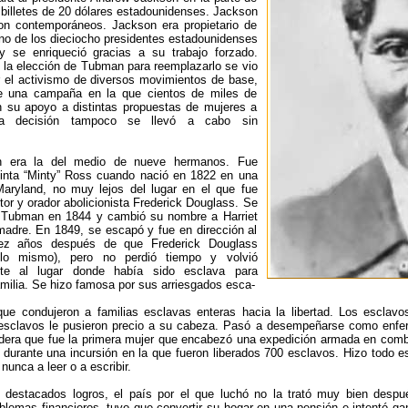
 billetes de 20 dólares estadounidenses. Jackson
n contemporáneos. Jackson era propietario de
no de los dieciocho presidentes estadounidenses
y se enriqueció gracias a su trabajo forzado.
 la elección de Tubman para reemplazarlo se vio
r el activismo de diversos movimientos de base,
e una campaña en la que cientos de miles de
 su apoyo a distintas propuestas de mujeres a
La decisión tampoco se llevó a cabo sin
n era la del medio de nueve hermanos. Fue
inta “Minty” Ross cuando nació en 1822 en una
Maryland, no muy lejos del lugar en el que fue
itor y orador abolicionista Frederick Douglass. Se
 Tubman en 1844 y cambió su nombre a Harriet
madre. En 1849, se escapó y fue en dirección al
iez años después de que Frederick Douglass
 lo mismo), pero no perdió tiempo y volvió
nte al lugar donde había sido esclava para
amilia. Se hizo famosa por sus arriesgados esca-
ue condujeron a familias esclavas enteras hacia la libertad. Los esclavo
 esclavos le pusieron precio a su cabeza. Pasó a desempeñarse como enfer
dera que fue la primera mujer que encabezó una expedición armada en comba
 durante una incursión en la que fueron liberados 700 esclavos. Hizo todo es
nunca a leer o a escribir.
destacados logros, el país por el que luchó no la trató muy bien despué
blemas financieros, tuvo que convertir su hogar en una pensión e intentó g