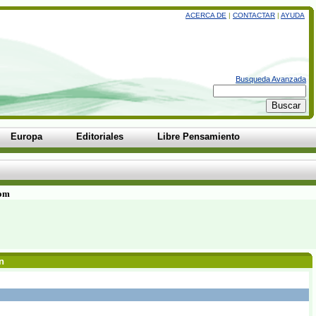
ACERCA DE
|
CONTACTAR
|
AYUDA
Busqueda Avanzada
Europa
Editoriales
Libre Pensamiento
com
n