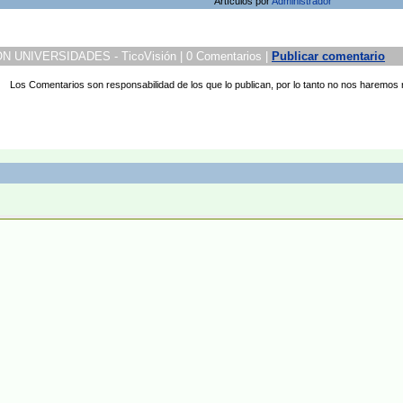
Artículos por
Administrador
UNIVERSIDADES - TicoVisión | 0 Comentarios |
Publicar comentario
Los Comentarios son responsabilidad de los que lo publican, por lo tanto no nos haremos