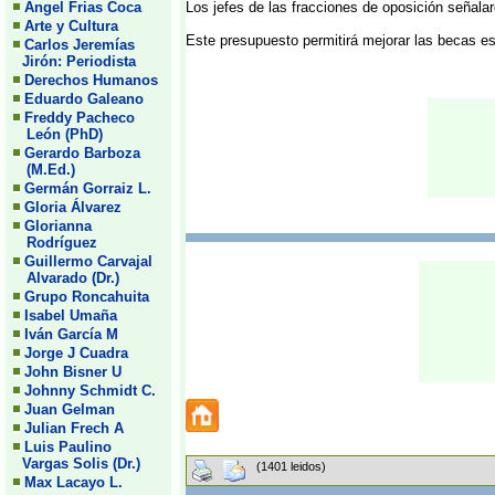
Angel Frias Coca
Los jefes de las fracciones de oposición señalar
Arte y Cultura
Este presupuesto permitirá mejorar las becas es
Carlos Jeremías
Jirón: Periodista
Derechos Humanos
Eduardo Galeano
Freddy Pacheco
León (PhD)
Gerardo Barboza
(M.Ed.)
Germán Gorraiz L.
Gloria Álvarez
Glorianna
Rodríguez
Guillermo Carvajal
Alvarado (Dr.)
Grupo Roncahuita
Isabel Umaña
Iván García M
Jorge J Cuadra
John Bisner U
Johnny Schmidt C.
Juan Gelman
Julian Frech A
Luis Paulino
Vargas Solis (Dr.)
(1401 leidos)
Max Lacayo L.