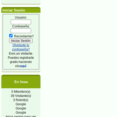
Iniciar Sesión
Usuario:
Contraseña:
Recordarme?
Olvidaste tu
contraseña?
Eres un visitante.
Puedes registrarte
gratis haciendo
clic
aquí
.
En linea
0 Miembro(s)
39 Visitante(s)
3 Robot(s):
Google
Google
Google
Inicia sesión para ver