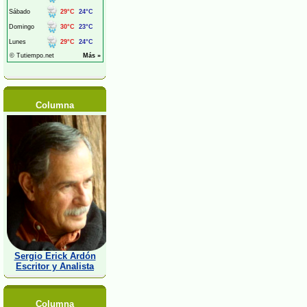
Columna
Sergio Erick Ardón
Escritor y Analista
Columna