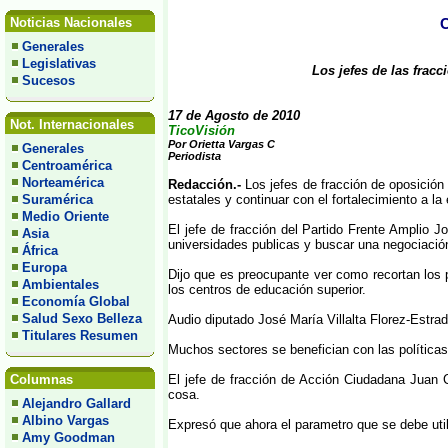
Noticias Nacionales
Generales
Legislativas
Los jefes de las frac
Sucesos
17 de Agosto de 2010
Not. Internacionales
TicoVisión
Por Orietta Vargas C
Generales
Periodista
Centroamérica
Norteamérica
Redacción.-
Los jefes de fracción de oposición
Suramérica
estatales y continuar con el fortalecimiento a la
Medio Oriente
El jefe de fracción del Partido Frente Amplio J
Asia
universidades publicas y buscar una negociació
África
Europa
Dijo que es preocupante ver como recortan los 
Ambientales
los centros de educación superior.
Economía Global
Salud Sexo Belleza
Audio diputado José María Villalta Florez-Estra
Titulares Resumen
Muchos sectores se benefician con las políticas 
Columnas
El jefe de fracción de Acción Ciudadana Juan 
cosa.
Alejandro Gallard
Albino Vargas
Expresó que ahora el parametro que se debe utili
Amy Goodman