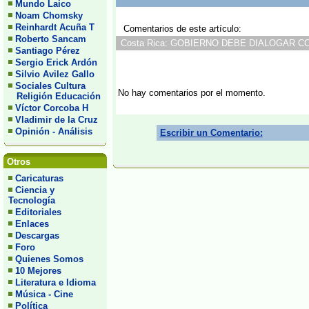
Mundo Laico
Noam Chomsky
Reinhardt Acuña T
Comentarios de este artículo:
Roberto Sancam
Costa Rica: GOBIERNO DEBE DIALOGAR CON 
Santiago Pérez
Sergio Erick Ardón
Silvio Avilez Gallo
Sociales Cultura
No hay comentarios por el momento.
Religión Educación
Víctor Corcoba H
Vladimir de la Cruz
Opinión - Análisis
Escribir un Comentario:
Otros
Caricaturas
Ciencia y
Tecnología
Editoriales
Enlaces
Descargas
Foro
Quienes Somos
10 Mejores
Literatura e Idioma
Música - Cine
Política