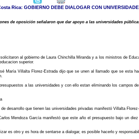
Costa Rica: GOBIERNO DEBE DIALOGAR CON UNIVERSIDADES 
ciones de oposición señalaron que dar apoyo a las universidades públicas
 solicitaron al gobierno de Laura Chinchilla Miranda y a los ministros de Edu
 educacion superior.
osé María Villalta Florez-Estrada dijo que se unen al llamado que se esta h
n.
presupuestos a las universidades y con ello estan eliminando los campos de
da
de desarrollo que tienen las universidades privadas manifestó Villalta Florez
Carlos Mendoza García manifestó que este año el presupuesto bajo un diez %
zar es otro y es hora de sentarse a dialogar, es posible hacerlo y responsabili